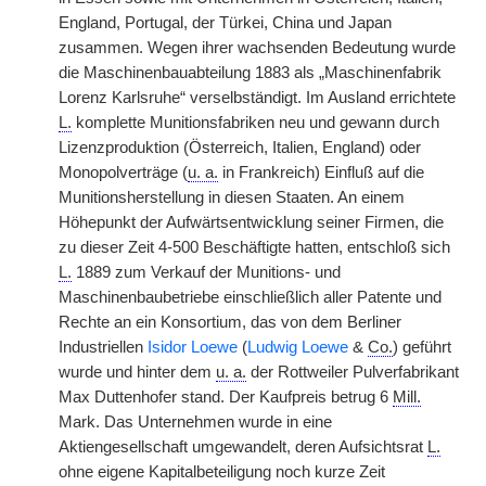
England, Portugal, der Türkei, China und Japan
zusammen. Wegen ihrer wachsenden Bedeutung wurde
die Maschinenbauabteilung 1883 als „Maschinenfabrik
Lorenz Karlsruhe“ verselbständigt. Im Ausland errichtete
L.
komplette Munitionsfabriken neu und gewann durch
Lizenzproduktion (Österreich, Italien, England) oder
Monopolverträge (
u. a.
in Frankreich) Einfluß auf die
Munitionsherstellung in diesen Staaten. An einem
Höhepunkt der Aufwärtsentwicklung seiner Firmen, die
zu dieser Zeit 4-500 Beschäftigte hatten, entschloß sich
L.
1889 zum Verkauf der Munitions- und
Maschinenbaubetriebe einschließlich aller Patente und
Rechte an ein Konsortium, das von dem Berliner
Industriellen
Isidor Loewe
(
Ludwig Loewe
&
Co.
) geführt
wurde und hinter dem
u. a.
der Rottweiler Pulverfabrikant
Max Duttenhofer stand. Der Kaufpreis betrug 6
Mill.
Mark. Das Unternehmen wurde in eine
Aktiengesellschaft umgewandelt, deren Aufsichtsrat
L.
ohne eigene Kapitalbeteiligung noch kurze Zeit