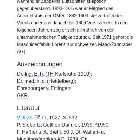
während er Zeppelins Luftschiffen skeptisch
gegenüberstand. 1890-1926 war er Mitglied des
Aufsichtsrats der DMG, 1899-1903 stellvertretender
Vorsitzender und danach bis 1909 Vorsitzender. In den
folgenden Jahren zog er sich allmählich von der
unternehmerischen Tätigkeit zurück. Seit 1971 gehört die
Maschinenfabrik Lorenz zur
schweizer.
Maag-Zahnräder
AG
|
Auszeichnungen
Dr.-
Ing.
E. h.
(
TH
Karlsruhe 1910);
Dr. med.
h. c.
(Heidelberg);
Ehrenbürger
v.
Ettlingen;
GKR
.
Literatur
VDI-Zs.
71, 1927, S. 932;
P. Siebertz, Gottlieb Daimler, 1939, ⁴1950;
F. Haßler u. A. Biehl, 50 J.
Dt.
Waffen- u.
Munitionsfabriken
AG
, 1939
(
P
)
;