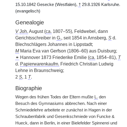
15.10.1842 Gesecke (Westfalen),
†
29.8.1926 Karlsruhe.
(evangelisch)
Genealogie
V
Joh.
August (
ca.
1807–55), Feldwebel, dann
Gerichtsschreiber in
G.
, seit 1854 in Arnsberg,
S
d.
Blechschlägers Johannes in Lippstadt;
M
Maria Eva van Gerfson (1806–60) aus Duisburg;
⚭
Hannover 1873 Friederike Emilie (
ca.
1854–81),
T
d.
Papierwarenkaufm.
Friedrich Christian Ludwig
Lehne in Braunschweig;
2
S
, 1
T
.
Biographie
Wegen des frühen Todes der Eltern mußte
L.
den
Besuch des Gymnasiums abbrechen. Nach einer
Schmiedelehre arbeitete er zunächst in Hagen in der
Schraubenfabrik und Gesenkschmiede von Funcke &
Hueck, dann in Berlin, in einer Bielefelder Spinnerei und