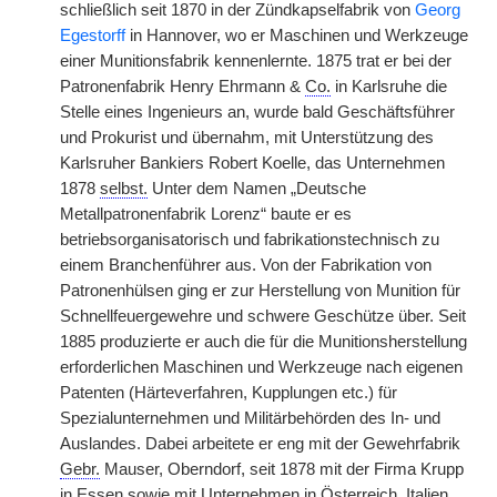
schließlich seit 1870 in der Zündkapselfabrik von
Georg
Egestorff
in Hannover, wo er Maschinen und Werkzeuge
einer Munitionsfabrik kennenlernte. 1875 trat er bei der
Patronenfabrik Henry Ehrmann &
Co.
in Karlsruhe die
Stelle eines Ingenieurs an, wurde bald Geschäftsführer
und Prokurist und übernahm, mit Unterstützung des
Karlsruher Bankiers Robert Koelle, das Unternehmen
1878
selbst.
Unter dem Namen „Deutsche
Metallpatronenfabrik Lorenz“ baute er es
betriebsorganisatorisch und fabrikationstechnisch zu
einem Branchenführer aus. Von der Fabrikation von
Patronenhülsen ging er zur Herstellung von Munition für
Schnellfeuergewehre und schwere Geschütze über. Seit
1885 produzierte er auch die für die Munitionsherstellung
erforderlichen Maschinen und Werkzeuge nach eigenen
Patenten (Härteverfahren, Kupplungen etc.) für
Spezialunternehmen und Militärbehörden des In- und
Auslandes. Dabei arbeitete er eng mit der Gewehrfabrik
Gebr.
Mauser, Oberndorf, seit 1878 mit der Firma Krupp
in Essen sowie mit Unternehmen in Österreich, Italien,