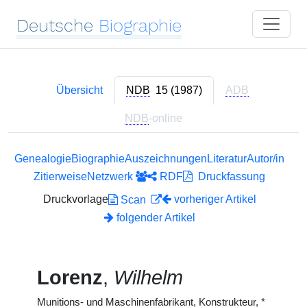
Deutsche
Biographie
Übersicht
NDB
15 (1987)
ADB
NDB
-online
Genealogie
Biographie
Auszeichnungen
Literatur
Autor/in
Zitierweise
Netzwerk
RDF
Druckfassung
Druckvorlage
vorheriger Artikel
Scan
folgender Artikel
Lorenz
,
Wilhelm
Munitions- und Maschinenfabrikant, Konstrukteur,
*