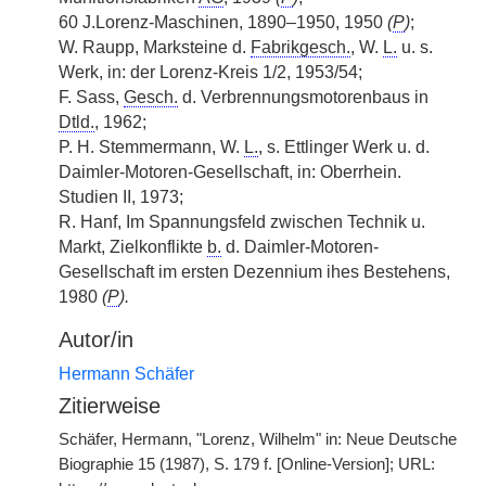
60 J.Lorenz-Maschinen, 1890–1950, 1950
(
P
)
;
W. Raupp, Marksteine d.
Fabrikgesch.
, W.
L.
u. s.
Werk, in: der Lorenz-Kreis 1/2, 1953/54;
F. Sass,
Gesch.
d. Verbrennungsmotorenbaus in
Dtld.
, 1962;
P. H. Stemmermann, W.
L.
, s. Ettlinger Werk u. d.
Daimler-Motoren-Gesellschaft, in: Oberrhein.
Studien II, 1973;
R. Hanf, Im Spannungsfeld zwischen Technik u.
Markt, Zielkonflikte
b.
d. Daimler-Motoren-
Gesellschaft im ersten Dezennium ihes Bestehens,
1980
(
P
).
Autor/in
Hermann Schäfer
Zitierweise
Schäfer, Hermann, "Lorenz, Wilhelm" in: Neue Deutsche
Biographie 15 (1987), S. 179 f. [Online-Version]; URL: