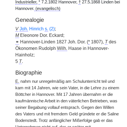
Industrieller,
*
7.2.1802 Hannover,
†
27.5.1868 Linden bei
Hannover.
(evangelisch)
Genealogie
V
Joh.
Hinrich
s.
(2)
;
M
Eleonore Dor. Eckard;
⚭
Hannover-Linden 1827 Joh. Dor. (
*
1807),
T
des
Ökonomen Rudolph
Wilh.
Haase in Hannover-
Hainholz;
5
T
.
Biographie
E.
nahm nur unregelmäßig am Schulunterricht teil und
kam mit 14 Jahren, wie sein Vater, in die Lehre zu einem
Böttcher in Hannover. Mit 17 Jahren übernahm er die
kaufmännische Arbeit in den väterlichen Betrieben, was
seiner Begabung vollauf entsprach. Gegen den Willen
des Vaters und mit fremdem Geld gründete er die Saline
Bodenstedt. Trotz anfänglicher Mißerfolge gab er das