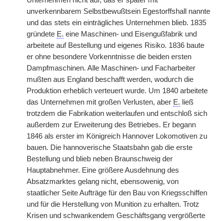
Unternehmen nicht auf, das er später mit
unverkennbarem Selbstbewußtsein Egestorffshall nannte
und das stets ein einträgliches Unternehmen blieb. 1835
gründete
E.
eine Maschinen- und Eisengußfabrik und
arbeitete auf Bestellung und eigenes Risiko. 1836 baute
er ohne besondere Vorkenntnisse die beiden ersten
Dampfmaschinen. Alle Maschinen- und Facharbeiter
mußten aus England beschafft werden, wodurch die
Produktion erheblich verteuert wurde. Um 1840 arbeitete
das Unternehmen mit großen Verlusten, aber
E.
ließ
trotzdem die Fabrikation weiterlaufen und entschloß sich
außerdem zur Erweiterung des Betriebes. Er begann
1846 als erster im Königreich Hannover Lokomotiven zu
bauen. Die hannoverische Staatsbahn gab die erste
Bestellung und blieb neben Braunschweig der
Hauptabnehmer. Eine größere Ausdehnung des
Absatzmarktes gelang nicht, ebensowenig, von
staatlicher Seite Aufträge für den Bau von Kriegsschiffen
und für die Herstellung von Munition zu erhalten. Trotz
Krisen und schwankendem Geschäftsgang vergrößerte