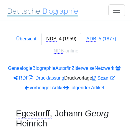
Deutsche
Biographie
Übersicht
NDB
4 (1959)
ADB
5 (1877)
NDB
-online
Genealogie
Biographie
Autor/in
Zitierweise
Netzwerk
RDF
Druckfassung
Druckvorlage
Scan
vorheriger Artikel
folgender Artikel
Egestorff,
Johann
Georg
Heinrich