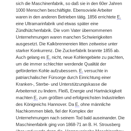
sich die Maschinenfabrik, so daß sie in den 60er Jahren
1000 Menschen beschäftigte. Ebensoviele Arbeiter
waren in den anderen Betrieben tätig. 1856 errichtete
E.
eine Ultramarinfabrik und etwas später eine
Zündhütchenfabrik. Die vom Vater übernommenen
Unternehmungen waren manchen Schwierigkeiten
ausgesetzt. Die Kalkbrennereien litten zeitweise unter
starker Konkurrenz. Die Zuckerfabrik brannte 1855 ab.
Auch gelang es
E.
nicht, neue Kohlengebiete zu pachten,
um
|
die immer schlechter werdende Qualität der
geförderten Kohle aufzubessern.
E.
versuchte in
patriarchalischer Fürsorge durch Einrichtung einer
Kranken-, Sterbe- und Unterstützungskasse die
Arbeiternot zu lindern. Fleiß, Energie und Hartnäckigkeit
machten
E.
zum größten und erfolgreichsten Industriellen
des Königreichs Hannover. Da
E.
ohne männliche
Nachkommen blieb, fiel der Komplex der
Unternehmungen nach seinem Tod bald auseinander. Die
Maschinenfabrik ging von 1868-71 an B. H. Strousberg