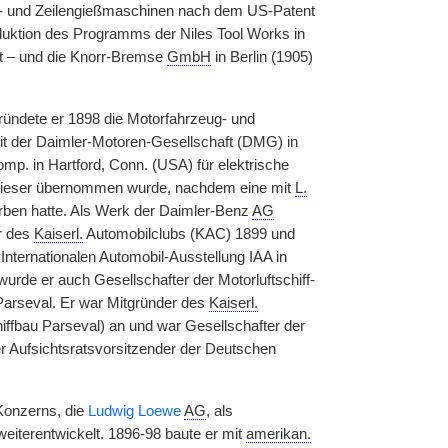
tz- und Zeilengießmaschinen nach dem US-Patent
uktion des Programms der Niles Tool Works in
gt – und die Knorr-Bremse
GmbH
in Berlin (1905)
ründete er 1898 die Motorfahrzeug- und
 mit der Daimler-Motoren-Gesellschaft (DMG) in
p. in Hartford, Conn. (USA) für elektrische
 dieser übernommen wurde, nachdem eine mit
L.
rben hatte. Als Werk der Daimler-Benz
AG
er des
Kaiserl.
Automobilclubs (KAC) 1899 und
nternationalen Automobil-Ausstellung IAA in
urde er auch Gesellschafter der Motorluftschiff-
arseval. Er war Mitgründer des
Kaiserl.
hiffbau Parseval) an und war Gesellschafter der
der Aufsichtsratsvorsitzender der Deutschen
Konzerns, die
Ludwig Loewe
AG
, als
weiterentwickelt. 1896-98 baute er mit
amerikan.