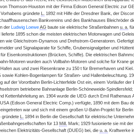
g von Thomson-Houston mit der Firma Edison General
|
Electric zur G
 Vorhabens gründete
L.
1892 mit Hilfe der Dresdner Bank, der Discon
Schaaffhausenschen Bankvereins und des Bankhauses Bleichröder die 
en der
Ludwig Loewe
AG
baute sie elektrische Straßenbahnen
u. a.
fü
 lieferte 1895 schon die meisten elektrischen Motorwagen und Geleis
en wie Gleichstrom-Dynamos und Drehstrom-Generatoren. Gefertigt 
nmelder und Signalaparate für Schiffe, Grubensignalgeber und Hütten
ür Eisenkonstruktionen (Brücken, Schiffe). Die elektrischen Bahn
ahn-Motoren wurden auch Vollbahn-Motoren und solche für Krane ge
afen aus und zwei Riesenkrane zu 150 t für Bremerhaven und Kiel. 
 sowie Kohlen-Bogenlampen für Straßen- und Hallenbeleuchtung. 190
 auf der Vorortbahn Berlin-Lichterfelde Ost ein, einem Vorläufer der B
selstrom betriebene Bahnanlage Berlin-Schöneweide-Spindlersfeld;
d Kettenfahrleitung an. 1904 wurde die UEG durch Emil Rathenaus 
 USA (Edison General Electric Comp.) verfügte, 1890 mit dem Bau der
ingetreten war und sich mit einem großen U-Bahn-Projekt für Berli
G gründete
L.
1894 in Berlin die Gesellschaft für elektrische Unterneh
aßenbahngesellschaften für 13
Mill.
Mark; 1929 fusionierte sie mit de
ischen Elektrizitäts-Gesellschaft (DUEG) bei, die
u. a.
Kraftwerke i