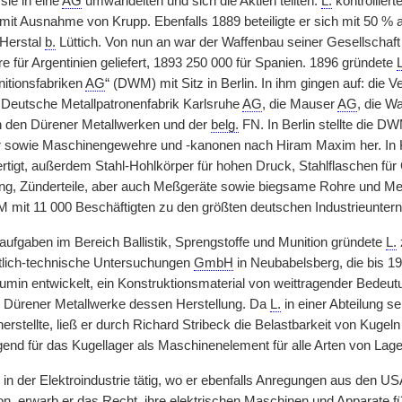
sie in eine
AG
umwandelten und sich die Aktien teilten.
L.
kontrollier
 mit Ausnahme von Krupp. Ebenfalls 1889 beteiligte er sich mit 50 % 
 Herstal
b.
Lüttich. Von nun an war der Waffenbau seiner Gesellschaft
 für Argentinien geliefert, 1893 250 000 für Spanien. 1896 gründete
L
itionsfabriken
AG
“ (DWM) mit Sitz in Berlin. In ihm gingen auf: die V
e Deutsche Metallpatronenfabrik Karlsruhe
AG
, die Mauser
AG
, die W
n den Dürener Metallwerken und der
belg.
FN. In Berlin stellte die 
r sowie Maschinengewehre und -kanonen nach Hiram Maxim her. In 
fertigt, außerdem Stahl-Hohlkörper für hohen Druck, Stahlflaschen für
ung, Zünderteile, aber auch Meßgeräte sowie biegsame Rohre und M
 mit 11 000 Beschäftigten zu den größten deutschen Industrieunte
ufgaben im Bereich Ballistik, Sprengstoffe und Munition gründete
L.
tlich-technische Untersuchungen
GmbH
in Neubabelsberg, die bis 1
min entwickelt, ein Konstruktionsmaterial von weittragender Bedeu
 Dürener Metallwerke dessen Herstellung. Da
L.
in einer Abteilung 
erstellte, ließ er durch Richard Stribeck die Belastbarkeit von Kugel
end für das Kugellager als Maschinenelement für alle Arten von Lag
in der Elektroindustrie tätig, wo er ebenfalls Anregungen aus den 
, erwarb er das Recht, ihre elektrischen Maschinen und Apparate für