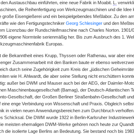
e den Austauschbau einführten, eine neue Fabrik in Moabit.
L.
verwirkl
chinen, die Reihenfertigung von Werkzeugmaschinen und die Idee k
ine große Eisengießerei und ein beispielgebendes Meßlabor. Zu den a
äfte wie den Fertigungstechniker
Georg Schlesinger
und den Meßte
dem Lizenzbau der Rundschleifmaschine nach Charles Norton. 1901/
t 1906 eigene Normteile serienmäßig her. Bis zum Ausbruch des 1. Wel
rkzeugmaschinenfabrik Europas.
t die Bekanntheit eines Krupp, Thyssen oder Rathenau, war aber einer 
n enger Zusammenarbeit mit den Banken baute er ebenso weitverzwei
ßreich durch seine Zugehörigkeit zum Kreis der „jüdischen Geheimräte“
miten wie H. Ahlwardt, die aber seine Stellung nicht erschüttern konn
ig: außer bei DWM und Mauser auch bei der AEG, der Daimler-Motor
chen Maschinenbaugesellschaft (Bamag), der Deutsch-Atlantischen 
onto-Gesellschaft, der Großen Berliner Straßenbahn-Gesellschaft un
f eine enge Verbindung von Wissenschaft und Praxis. Obgleich selbst 
ik in vielen neuen Anwendungsbereichen zum Durchbruch verholfen
es Schicksal. Die DWM wurde 1922 in Berlin-Karlsruher Industriewer
e meisten ehemaligen DWM-Werke gehören noch heute zur Quandt
ch die isolierte Lage Berlins an Bedeutung. Sie bestand noch bis 198