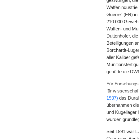
gezwungen, die 
Waffenindustrie
Guerre“ (FN) in
210 000 Gewehre
Waffen- und Mun
Duttenhofer, di
Beteiligungen a
Borchardt-Luge
aller Kaliber ge
Munitionsfertig
gehörte die DWM
Für Forschungsa
für wissenschaf
1937)
das Duralu
übernahmen die
und Kugellager h
wurden grundleg
Seit 1891 war
L.
Company, Boston