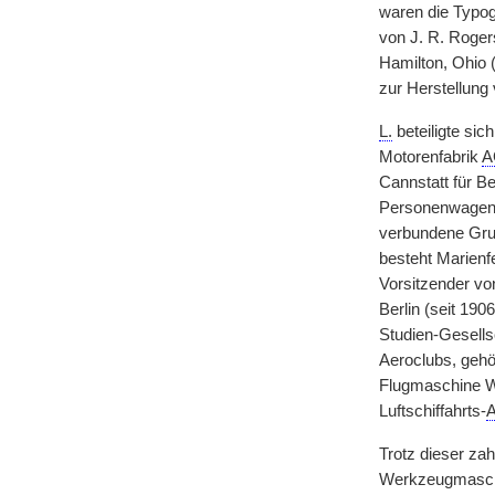
waren die Typo
von J. R. Roger
Hamilton, Ohio 
zur Herstellung
L.
beteiligte si
Motorenfabrik
A
Cannstatt für B
Personenwage
verbundene Grup
besteht Marienf
Vorsitzender vo
Berlin (seit 19
Studien-Gesells
Aeroclubs, gehö
Flugmaschine W
Luftschiffahrts-
Trotz dieser za
Werkzeugmaschi