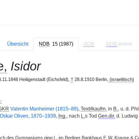
Übersicht
NDB
15 (1987)
ADB
NDB
-online
e,
Isidor
.11.1848 Heiligenstadt (Eichsfeld),
†
28.8.1910 Berlin.
(israelitisch)
)
;
GKR
Valentin Manheimer (1815–89)
,
Textilkaufm.
in
B.
, u. d. Ph
Oskar Oliven, 1870–1939
,
Ing.
, nach
L.
s Tod
Gen.dir.
d. Ludwig
ch des Gymnasiums ging
L.
im Berliner Bankhaus F. W. Krause &
C