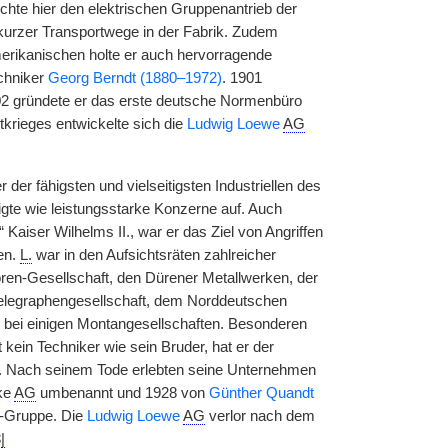
ichte hier den elektrischen Gruppenantrieb der
urzer Transportwege in der Fabrik. Zudem
merikanischen holte er auch hervorragende
chniker
Georg Berndt (1880–1972)
. 1901
02 gründete er das erste deutsche Normenbüro
tkrieges entwickelte sich die
Ludwig Loewe
AG
der fähigsten und vielseitigsten Industriellen des
gte wie leistungsstarke Konzerne auf. Auch
 Kaiser Wilhelms II., war er das Ziel von Angriffen
ten.
L.
war in den Aufsichtsräten zahlreicher
en-Gesellschaft, den Dürener Metallwerken, der
Telegraphengesellschaft, dem Norddeutschen
d bei einigen Montangesellschaften. Besonderen
kein Techniker wie sein Bruder, hat er der
. Nach seinem Tode erlebten seine Unternehmen
ke
AG
umbenannt und 1928 von
Günther Quandt
-Gruppe. Die
Ludwig Loewe
AG
verlor nach dem
3
|