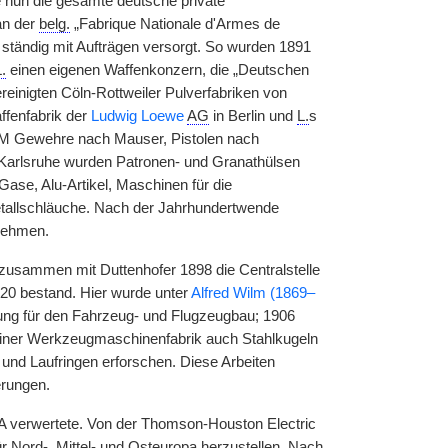
te nun die gesamte deutsche private
an der
belg.
„Fabrique Nationale d'Armes de
 ständig mit Aufträgen versorgt. So wurden 1891
.
einen eigenen Waffenkonzern, die „Deutschen
ereinigten Cöln-Rottweiler Pulverfabriken von
affenfabrik der
Ludwig Loewe
AG
in Berlin und
L.
s
DWM Gewehre nach Mauser, Pistolen nach
Karlsruhe wurden Patronen- und Granathülsen
 Gase, Alu-Artikel, Maschinen für die
etallschläuche. Nach der Jahrhundertwende
rnehmen.
zusammen mit Duttenhofer 1898 die Centralstelle
920 bestand. Hier wurde unter
Alfred Wilm (1869–
tung für den Fahrzeug- und Flugzeugbau; 1906
seiner Werkzeugmaschinenfabrik auch Stahlkugeln
n und Laufringen erforschen. Diese Arbeiten
erungen.
USA verwertete. Von der Thomson-Houston Electric
 Nord-, Mittel- und Osteuropa herzustellen. Nach