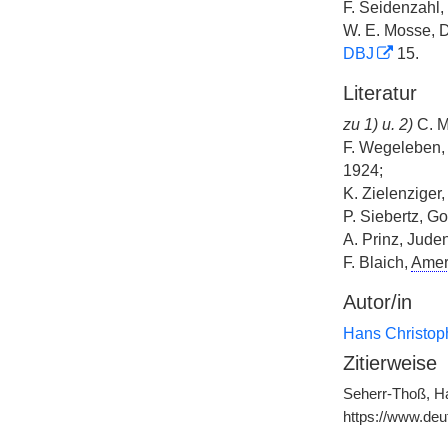
F. Seidenzahl,
W. E. Mosse, 
DBJ
15.
Literatur
zu 1) u. 2)
C. M
F. Wegeleben, 
1924;
K. Zielenziger,
P. Siebertz, Go
A. Prinz, Jude
F. Blaich,
Amer
Autor/in
Hans Christop
Zitierweise
Seherr-Thoß, Ha
https://www.de