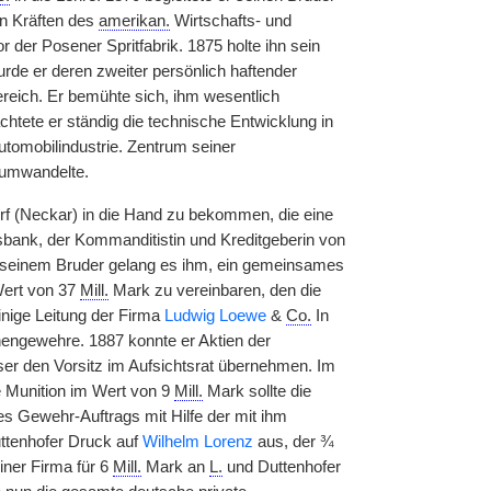
n Kräften des
amerikan.
Wirtschafts- und
der Posener Spritfabrik. 1875 holte ihn sein
urde er deren zweiter persönlich haftender
ereich. Er bemühte sich, ihm wesentlich
chtete er ständig die technische Entwicklung in
utomobilindustrie. Zentrum seiner
umwandelte.
f (Neckar) in die Hand zu bekommen, die eine
bank, der Kommanditistin und Kreditgeberin von
t seinem Bruder gelang es ihm, ein gemeinsames
Wert von 37
Mill.
Mark zu vereinbaren, den die
inige Leitung der Firma
Ludwig Loewe
&
Co.
In
inengewehre. 1887 konnte er Aktien der
er den Vorsitz im Aufsichtsrat übernehmen. Im
e Munition im Wert von 9
Mill.
Mark sollte die
es Gewehr-Auftrags mit Hilfe der mit ihm
uttenhofer Druck auf
Wilhelm Lorenz
aus, der ¾
ner Firma für 6
Mill.
Mark an
L.
und Duttenhofer