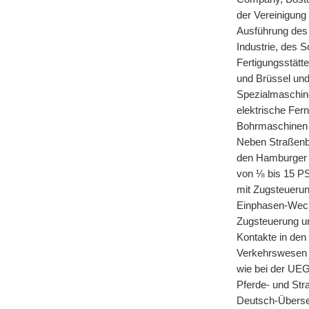
der Vereinigun
Ausführung des
Industrie, des 
Fertigungsstätt
und Brüssel und
Spezialmaschin
elektrische Fer
Bohrmaschinen f
Neben Straßenb
den Hamburger H
von ⅛ bis 15 PS
mit Zugsteuerung
Einphasen-Wech
Zugsteuerung un
Kontakte in den
Verkehrswesen e
wie bei der UE
Pferde- und Str
Deutsch-Übersee