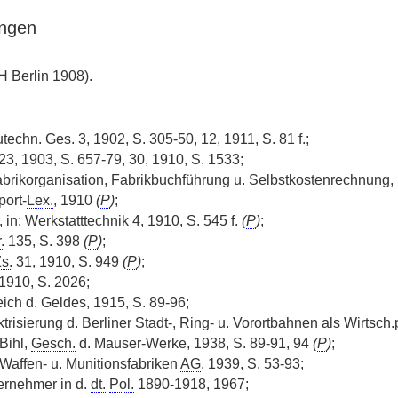
ngen
H
Berlin 1908).
utechn.
Ges.
3, 1902, S. 305-50, 12, 1911, S. 81 f.;
23, 1903, S. 657-79, 30, 1910, S. 1533;
 Fabrikorganisation, Fabrikbuchführung u. Selbstkostenrechnung,
ort-
Lex.
, 1910
(
P
)
;
 in: Werkstatttechnik 4, 1910, S. 545 f.
(
P
)
;
.
135, S. 398
(
P
)
;
s.
31, 1910, S. 949
(
P
)
;
1910, S. 2026;
eich d. Geldes, 1915, S. 89-96;
trisierung d. Berliner Stadt-, Ring- u. Vorortbahnen als Wirtsch
 Bihl,
Gesch.
d. Mauser-Werke, 1938, S. 89-91, 94
(
P
)
;
Waffen- u. Munitionsfabriken
AG
, 1939, S. 53-93;
ernehmer in d.
dt.
Pol.
1890-1918, 1967;