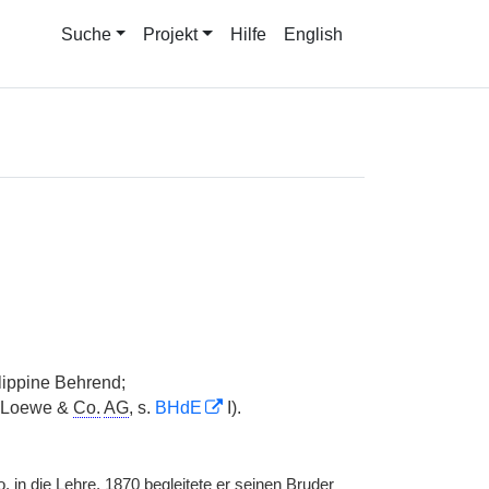
Suche
Projekt
Hilfe
English
ilippine Behrend;
 Loewe &
Co.
AG
, s.
BHdE
I).
o.
in die Lehre. 1870 begleitete er seinen Bruder