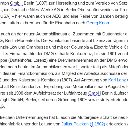
graph
GmbH
Berlin (1897) zur Herstellung und zum Vertrieb von Se
s, die Deutsche Niles-Werke
AG
in Berlin-Oberschöneweide zur Prod
(USA) – hier waren auch die AEG und eine Reihe von Banken beteili
 von Luftdruckbremsen für die Eisenbahn nach
Georg Knorr
.
ch auch an der neuen Automobilindustrie. Zusammen mit Duttenhofer g
G
, Berlin-Marienfelde. Die Fabrikation basierte auf Lizenzverträgen
enzin-Lkw und Omnibusse und mit der Columbia & Electric Vehicle Com
n.
L.
s Firma machte der DMG scharfe Konkurrenz, bis sie 1901 von
pe (Duttenhofer, Lorenz) eine Dreiviertelmehrheit an der DMG erwo
elde noch heute. Im Automobilwesen war
L.
weiter tätig als Mitgründ
n dessen Finanzkommission, als Mitglied der Arbeitsausschüsse der I
06) und des Kaiserpreis-Komitees (1907). Auf Anregung von
Karl Lanz
w
chaft Reinickendorf zur Erprobung von Motorballons nach August
v.
P
rte seit 1908 dem Aufsichtsrat der Luftfahrzeug
GmbH
Berlin (Luftsc
right
GmbH
, Berlin, seit deren Gründung 1909 sowie stellvertreten
AG
.
hlreichen Unternehmungen hat
L.
auch die Muttergesellschaft seines 
nenfabrik unter der Leitung von
Julius Pajeken (
†
1902)
erfolgreich 