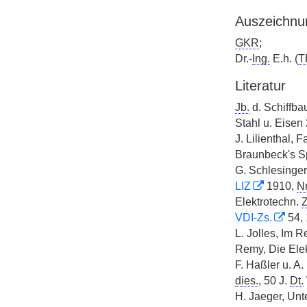
Auszeichnu
GKR
;
Dr.-
Ing.
E.h. (
T
Literatur
Jb.
d. Schiffba
Stahl u. Eisen 
J. Lilienthal,
Braunbeck's Sp
G. Schlesinger,
LIZ
1910,
Nr
Elektrotechn.
Z
VDI-Zs.
54, 
L. Jolles, Im R
Remy, Die Elek
F. Haßler u. A.
dies.
, 50 J.
Dt.
H. Jaeger, Unt