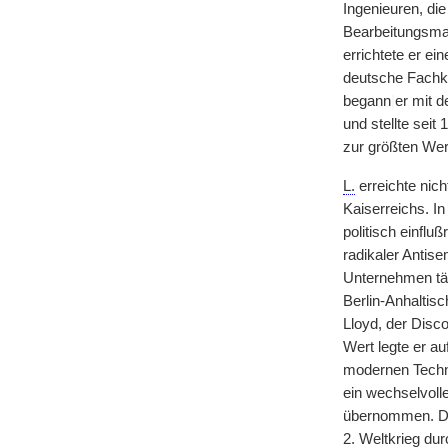
Ingenieuren, di
Bearbeitungsmas
errichtete er e
deutsche Fachkr
begann
|
er mit 
und stellte sei
zur größten We
L.
erreichte nich
Kaiserreichs. I
politisch einflu
radikaler Antise
Unternehmen tät
Berlin-Anhaltis
Lloyd, der Disc
Wert legte er au
modernen Techn
ein wechselvoll
übernommen. Di
2. Weltkrieg dur