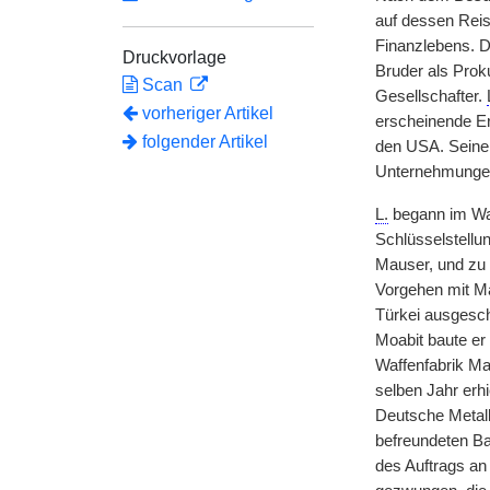
auf dessen Rei
Finanzlebens. D
Druckvorlage
Bruder als Proku
Scan
Gesellschafter.
vorheriger Artikel
erscheinende Erf
folgender Artikel
den USA. Seine w
Unternehmungen
L.
begann im Waf
Schlüsselstellu
Mauser, und zu 
Vorgehen mit Ma
Türkei ausgesc
Moabit baute er
Waffenfabrik Ma
selben Jahr erh
Deutsche Metall
befreundeten Ba
des Auftrags a