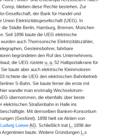
E Comp, blieben diese Rechte bestehen. Zur
to-Gesellschaft, der Bank für Handel und
Union Elektrizitätsgesellschaft (UEG). In
r die Städte Berlin, Hamburg, Bremen, München
e. Seit 1896 baute die UEG elektrische
wurden auch Thomsonsche Elektrizitätszähler,
telegraphen, Gesteinsbohrer, fahrbare
motoren begründeten den Ruf des Unternehmens.
baut; die UEG rüstete
u. a.
52 Halbportalkrane für
Sie baute aber auch elektrische Kleinmotoren
3 richtete die UEG den elektrischen Bahnbetrieb
erliner S-Bahn. Sie baute ferner die erste mit
 hier wandte man erstmalig Wechselstrom-
AEG übernommen, die ebenfalls über beste
 elektrischen Straßenbahn in Halle ins
n beschäftigte. Mit demselben Banken-Konsortium
mungen (Gesfürel). 1898 hielt sie Aktien von
r
Ludwig Loewe
AG
. Schließlich trat
L.
1898 der
n Argentinien baute. Weitere Gründungen
L.
s