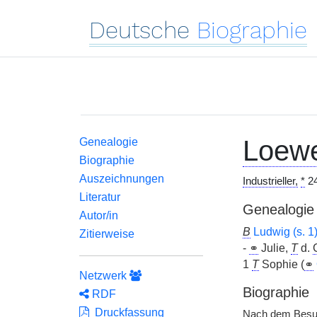
Deutsche
Biographie
Loew
Genealogie
Biographie
Auszeichnungen
Industrieller,
*
24
Literatur
Genealogie
Autor/in
B
Ludwig (s. 1
Zitierweise
-
⚭
Julie,
T
d.
1
T
Sophie (
⚭
Netzwerk
Biographie
RDF
Druckfassung
Nach dem Besu