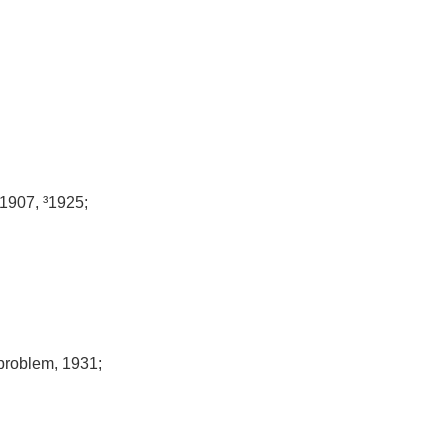
 1907, ³1925;
.problem, 1931;