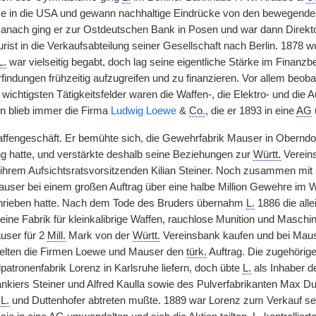
se in die USA und gewann nachhaltige Eindrücke von den bewegende
anach ging er zur Ostdeutschen Bank in Posen und war dann Direktor 
rist in die Verkaufsabteilung seiner Gesellschaft nach Berlin. 1878 w
L.
war vielseitig begabt, doch lag seine eigentliche Stärke im Finanzb
indungen frühzeitig aufzugreifen und zu finanzieren. Vor allem beoba
ichtigsten Tätigkeitsfelder waren die Waffen-, die Elektro- und die A
 blieb immer die Firma
Ludwig Loewe
&
Co.
, die er 1893 in eine
AG
fengeschäft. Er bemühte sich, die Gewehrfabrik Mauser in Oberndor
ng hatte, und verstärkte deshalb seine Beziehungen zur
Württ.
Vereins
ihrem Aufsichtsratsvorsitzenden Kilian Steiner. Noch zusammen mi
user bei einem großen Auftrag über eine halbe Million Gewehre im 
hrieben hatte. Nach dem Tode des Bruders übernahm
L.
1886 die alle
 eine Fabrik für kleinkalibrige Waffen, rauchlose Munition und Masch
user für 2
Mill.
Mark von der
Württ.
Vereinsbank kaufen und bei Maus
ielten die Firmen Loewe und Mauser den
türk.
Auftrag. Die zugehörig
patronenfabrik Lorenz in Karlsruhe liefern, doch übte
L.
als Inhaber d
nkiers Steiner und Alfred Kaulla sowie des Pulverfabrikanten Max D
n
L.
und Duttenhofer abtreten mußte. 1889 war Lorenz zum Verkauf sei