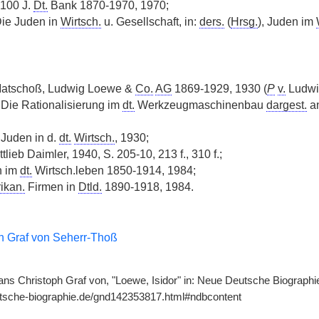
 100 J.
Dt.
Bank 1870-1970, 1970;
Die Juden in
Wirtsch.
u. Gesellschaft, in:
ders.
(
Hrsg.
), Juden im
atschoß, Ludwig Loewe &
Co.
AG
1869-1929, 1930 (
P
v.
Ludwig
Die Rationalisierung im
dt.
Werkzeugmaschinenbau
dargest.
an
 Juden in d.
dt.
Wirtsch.
, 1930;
ttlieb Daimler, 1940, S. 205-10, 213 f., 310 f.;
n im
dt.
Wirtsch.leben 1850-1914, 1984;
ikan.
Firmen in
Dtld.
1890-1918, 1984.
h Graf von Seherr-Thoß
ns Christoph Graf von, "Loewe, Isidor" in: Neue Deutsche Biographie
utsche-biographie.de/gnd142353817.html#ndbcontent