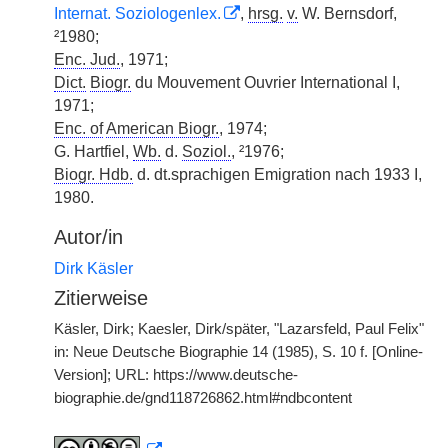
Internat. Soziologenlex.
,
hrsg.
v.
W. Bernsdorf,
²1980;
Enc. Jud.
, 1971;
Dict.
Biogr.
du Mouvement Ouvrier International I,
1971;
Enc. of
American Biogr.
, 1974;
G. Hartfiel,
Wb.
d.
Soziol.
, ²1976;
Biogr. Hdb.
d. dt.sprachigen Emigration nach 1933 I,
1980.
Autor/in
Dirk Käsler
Zitierweise
Käsler, Dirk; Kaesler, Dirk/später, "Lazarsfeld, Paul Felix"
in: Neue Deutsche Biographie 14 (1985), S. 10 f. [Online-
Version]; URL: https://www.deutsche-
biographie.de/gnd118726862.html#ndbcontent