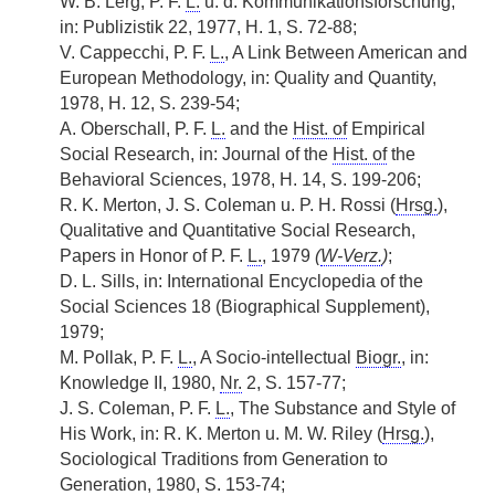
W. B. Lerg, P. F.
L.
u. d. Kommunikationsforschung,
in: Publizistik 22, 1977, H. 1, S. 72-88;
V. Cappecchi, P. F.
L.
, A Link Between American and
European Methodology, in: Quality and Quantity,
1978, H. 12, S. 239-54;
A. Oberschall, P. F.
L.
and the
Hist. of
Empirical
Social Research, in: Journal of the
Hist. of
the
Behavioral Sciences, 1978, H. 14, S. 199-206;
R. K. Merton, J. S. Coleman u. P. H. Rossi (
Hrsg.
),
Qualitative and Quantitative Social Research,
Papers in Honor of P. F.
L.
, 1979
(
W-Verz.
)
;
D. L. Sills, in: International Encyclopedia of the
Social Sciences 18 (Biographical Supplement),
1979;
M. Pollak, P. F.
L.
, A Socio-intellectual
Biogr.
, in:
Knowledge II, 1980,
Nr.
2, S. 157-77;
J. S. Coleman, P. F.
L.
, The Substance and Style of
His Work, in: R. K. Merton u. M. W. Riley (
Hrsg.
),
Sociological Traditions from Generation to
Generation, 1980, S. 153-74;