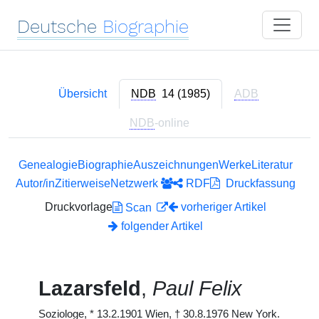
Deutsche
Biographie
Übersicht
NDB
14 (1985)
ADB
NDB
-online
Genealogie
Biographie
Auszeichnungen
Werke
Literatur
Autor/in
Zitierweise
Netzwerk
RDF
Druckfassung
Druckvorlage
vorheriger Artikel
Scan
folgender Artikel
Lazarsfeld
,
Paul Felix
Soziologe,
*
13.2.1901 Wien,
†
30.8.1976 New York.