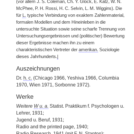
(vor allem J. S. Coleman, Ch. Y. Glock, E. Katz, W. N.
McPhee, P. H. Rossi, H. C. Selvin, L. M. Wiggins). Die
für
L.
typische Verbindung von exaktem Zahlenmaterial,
formalen Modellen und dem Hineinleben in die
untersuchte Situation sowie seine scharfe Trennung von
Untersuchungsergebnissen und (politischer) Bewertung
dieser Ergebnisse machen ihn zu einem
charakteristischen Vertreter der
amerikan.
Soziologie
dieses Jahrhunderts.
|
Auszeichnungen
Dr.
h. c.
(Chicago 1966, Yeshiva 1966, Columbia
1970, Wien 1971, Sorbonne 1972).
Werke
Weitere
W
u. a.
Statist. Praktikum f. Psychologen u.
Lehrer, 1931;
Jugend u. Beruf, 1931;
Radio and the printed page, 1940;
Radio Research, 1941 (mit F. N. Stanton);