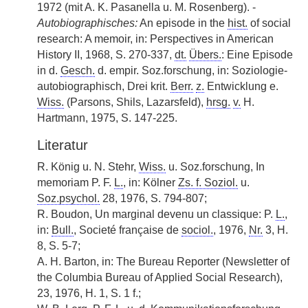
1972 (mit A. K. Pasanella u. M. Rosenberg). -
Autobiographisches:
An episode in the
hist.
of social
research: A memoir, in: Perspectives in American
History II, 1968, S. 270-337,
dt.
Übers.
: Eine Episode
in d.
Gesch.
d. empir. Soz.forschung, in: Soziologie-
autobiographisch, Drei krit.
Berr.
z.
Entwicklung e.
Wiss.
(Parsons, Shils, Lazarsfeld),
hrsg.
v.
H.
Hartmann, 1975, S. 147-225.
Literatur
R. König u. N. Stehr,
Wiss.
u. Soz.forschung, In
memoriam P. F.
L.
, in: Kölner
Zs. f. Soziol.
u.
Soz.psychol.
28, 1976, S. 794-807;
R. Boudon, Un marginal devenu un classique: P.
L.
,
in:
Bull.
, Societé française de
sociol.
, 1976,
Nr.
3, H.
8, S. 5-7;
A. H. Barton, in: The Bureau Reporter (Newsletter of
the Columbia Bureau of Applied Social Research),
23, 1976, H. 1, S. 1 f.;