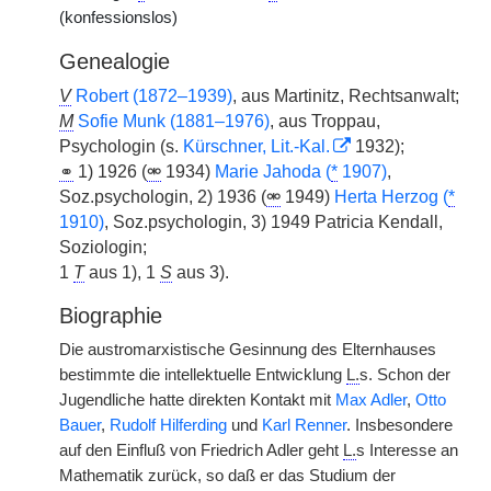
(konfessionslos)
Genealogie
V
Robert (1872–1939)
, aus Martinitz, Rechtsanwalt;
M
Sofie Munk (1881–1976)
, aus Troppau,
Psychologin (s.
Kürschner, Lit.-Kal.
1932);
⚭
1) 1926 (
⚮
1934)
Marie Jahoda (
*
1907)
,
Soz.psychologin, 2) 1936 (
⚮
1949)
Herta Herzog (
*
1910)
, Soz.psychologin, 3) 1949 Patricia Kendall,
Soziologin;
1
T
aus 1), 1
S
aus 3).
Biographie
Die austromarxistische Gesinnung des Elternhauses
bestimmte die intellektuelle Entwicklung
L.
s. Schon der
Jugendliche hatte direkten Kontakt mit
Max Adler
,
Otto
Bauer
,
Rudolf Hilferding
und
Karl Renner
. Insbesondere
auf den Einfluß von Friedrich Adler geht
L.
s Interesse an
Mathematik zurück, so daß er das Studium der