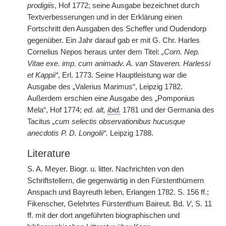
prodigiis
, Hof 1772; seine Ausgabe bezeichnet durch
Textverbesserungen und in der Erklärung einen
Fortschritt den Ausgaben des Scheffer und Oudendorp
gegenüber. Ein Jahr darauf gab er mit G. Chr. Harles
Cornelius Nepos heraus unter dem Titel:
„Corn. Nep.
Vitae exe. imp. cum animadv. A. van Staveren. Harlessi
et Kappii“
, Erl. 1773. Seine Hauptleistung war die
Ausgabe des „Valerius Marimus“, Leipzig 1782.
Außerdem erschien eine Ausgabe des „Pomponius
Mela“, Hof 1774;
ed. alt,
ibid.
1781 und der Germania des
Tacitus
„cum selectis observationibus hucusque
anecdotis P. D. Longolii“.
Leipzig 1788.
Literature
S. A. Meyer. Biogr. u. litter. Nachrichten von den
Schriftstellern, die gegenwärtig in den Fürstenthümern
Anspach und Bayreuth leben, Erlangen 1782. S. 156 ff.;
Fikenscher, Gelehrtes Fürstenthum Baireut. Bd.
V
, S. 11
ff. mit der dort angeführten biographischen und