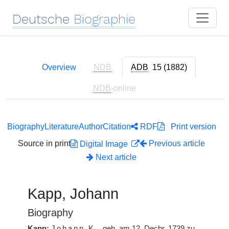
Deutsche
Biographie
Overview
NDB
ADB
15 (1882)
NDB
-online
Biography
Literature
Author
Citation
RDF
Print version
Source in print
Previous article
Digital Image
Next article
Kapp, Johann
Biography
Kapp:
Johann
K.
, geb. am 12. Decbr. 1739 zu