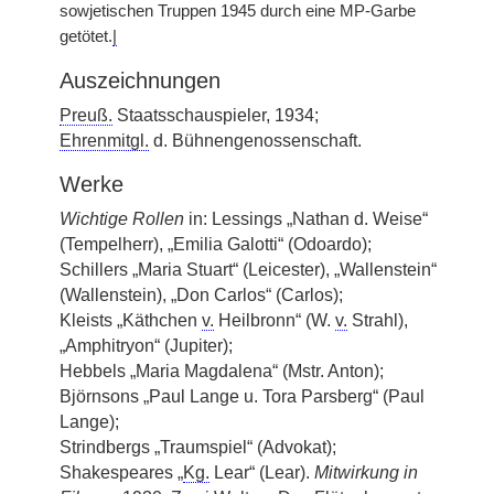
sowjetischen Truppen 1945 durch eine MP-Garbe
getötet.
|
Auszeichnungen
Preuß.
Staatsschauspieler, 1934;
Ehrenmitgl.
d. Bühnengenossenschaft.
Werke
Wichtige Rollen
in: Lessings „Nathan d. Weise“
(Tempelherr), „Emilia Galotti“ (Odoardo);
Schillers „Maria Stuart“ (Leicester), „Wallenstein“
(Wallenstein), „Don Carlos“ (Carlos);
Kleists „Käthchen
v.
Heilbronn“ (W.
v.
Strahl),
„Amphitryon“ (Jupiter);
Hebbels „Maria Magdalena“ (Mstr. Anton);
Björnsons „Paul Lange u. Tora Parsberg“ (Paul
Lange);
Strindbergs „Traumspiel“ (Advokat);
Shakespeares „
Kg.
Lear“ (Lear).
Mitwirkung in