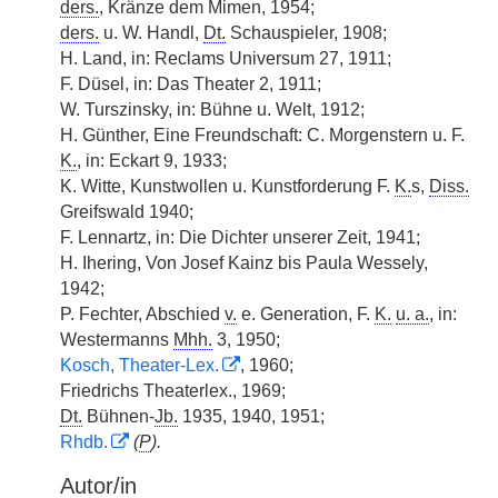
ders.
, Kränze dem Mimen, 1954;
ders.
u. W. Handl,
Dt.
Schauspieler, 1908;
H. Land, in: Reclams Universum 27, 1911;
F. Düsel, in: Das Theater 2, 1911;
W. Turszinsky, in: Bühne u. Welt, 1912;
H. Günther, Eine Freundschaft: C. Morgenstern u. F.
K.
, in: Eckart 9, 1933;
K. Witte, Kunstwollen u. Kunstforderung F.
K.
s,
Diss.
Greifswald 1940;
F. Lennartz, in: Die Dichter unserer Zeit, 1941;
H. Ihering, Von Josef Kainz bis Paula Wessely,
1942;
P. Fechter, Abschied
v.
e. Generation, F.
K.
u. a.
, in:
Westermanns
Mhh.
3, 1950;
Kosch, Theater-Lex.
, 1960;
Friedrichs Theaterlex., 1969;
Dt.
Bühnen-
Jb.
1935, 1940, 1951;
Rhdb.
(
P
).
Autor/in