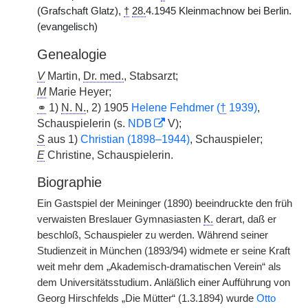
(Grafschaft Glatz),
†
28.
4.1945 Kleinmachnow bei Berlin.
(evangelisch)
Genealogie
V
Martin,
Dr. med.
, Stabsarzt;
M
Marie Heyer;
⚭
1)
N. N.
, 2) 1905
Helene Fehdmer (
†
1939)
,
Schauspielerin (s.
NDB
V);
S
aus 1)
Christian (1898–1944)
, Schauspieler;
E
Christine, Schauspielerin.
Biographie
Ein Gastspiel der Meininger (1890) beeindruckte den früh
verwaisten Breslauer Gymnasiasten
K.
derart, daß er
beschloß, Schauspieler zu werden. Während seiner
Studienzeit in München (1893/94) widmete er seine Kraft
weit mehr dem „Akademisch-dramatischen Verein“ als
dem Universitätsstudium. Anläßlich einer Aufführung von
Georg Hirschfelds „Die Mütter“ (1.3.1894) wurde
Otto