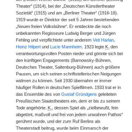
Theater“ (1914), bei der „Deutschen Künstlertheater
Sozietät“ (1915) und am „Berliner Theater“ (1916-18).
1919 wurde er Direktor der seit 5 Jahren bestehenden
„Neuen freien Volksbühne“. Er entdeckte die noch
unbekannten Regisseure Ludwig Berger und Jürgen
Fehling und verpflichtete unter anderem
Veit Harlan
,
Heinz Hilpert
und
Lucie Mannheim
. 1923 legte
K.
den
verantwortungsvollen Posten nieder und gönnte sich bei
den künftigen Engagements (Barnowsky-Bühnen,
Deutsches Theater, Saltenburg-Bühnen) auch größere
Pausen, um sich seinen schriftstellerischen Neigungen
widmen zu können. Seit 1930 übernahm er immer
häufiger Rollen in deutschen Spielfilmen. 1933 trat er in
das Ensemble des von
Gustaf Gründgens
geleiteten
Preußischen Staatstheaters ein, dem er bis zu seinem
Tode angehörte.
K.
, dessen Spiel als „zielbewußt, fein
abgetönt, maßvoll und frei von jedem unwahren Pathos“
gerühmt wurde, und der zum Ruf Berlins als
Theaterstadt beitrug, wurde beim Einmarsch der