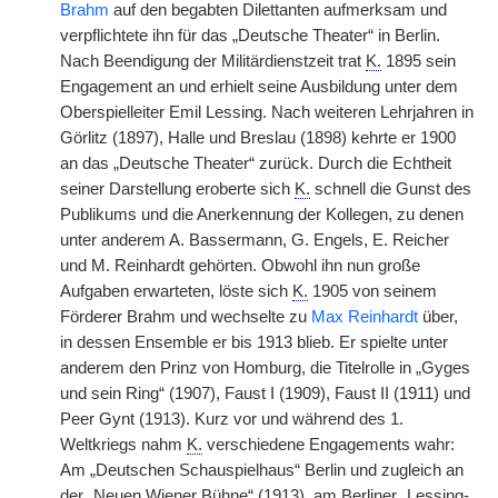
Brahm
auf den begabten Dilettanten aufmerksam und
verpflichtete ihn für das „Deutsche Theater“ in Berlin.
Nach Beendigung der Militärdienstzeit trat
K.
1895 sein
Engagement an und erhielt seine Ausbildung unter dem
Oberspielleiter Emil Lessing. Nach weiteren Lehrjahren in
Görlitz (1897), Halle und Breslau (1898) kehrte er 1900
an das „Deutsche Theater“ zurück. Durch die Echtheit
seiner Darstellung eroberte sich
K.
schnell die Gunst des
Publikums und die Anerkennung der Kollegen, zu denen
unter anderem A. Bassermann, G. Engels, E. Reicher
und M. Reinhardt gehörten. Obwohl ihn nun große
Aufgaben erwarteten, löste sich
K.
1905 von seinem
Förderer Brahm und wechselte zu
Max Reinhardt
über,
in dessen
|
Ensemble er bis 1913 blieb. Er spielte unter
anderem den Prinz von Homburg, die Titelrolle in „Gyges
und sein Ring“ (1907), Faust I (1909), Faust II (1911) und
Peer Gynt (1913). Kurz vor und während des 1.
Weltkriegs nahm
K.
verschiedene Engagements wahr:
Am „Deutschen Schauspielhaus“ Berlin und zugleich an
der „Neuen Wiener Bühne“ (1913), am Berliner „Lessing-