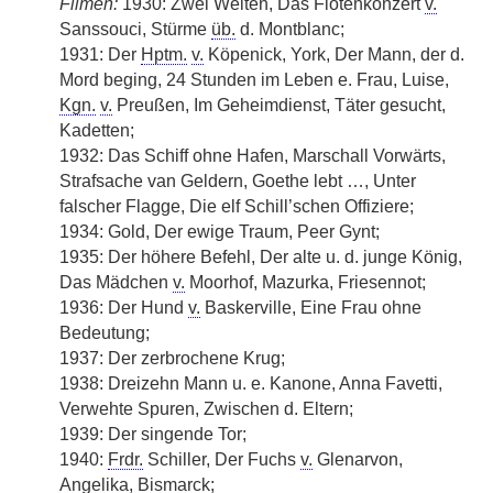
Filmen:
1930: Zwei Welten, Das Flötenkonzert
v.
Sanssouci, Stürme
üb.
d. Montblanc;
1931: Der
Hptm.
v.
Köpenick, York, Der Mann, der d.
Mord beging, 24 Stunden im Leben e. Frau, Luise,
Kgn.
v.
Preußen, Im Geheimdienst, Täter gesucht,
Kadetten;
1932: Das Schiff ohne Hafen, Marschall Vorwärts,
Strafsache van Geldern, Goethe lebt …, Unter
falscher Flagge, Die elf Schill’schen Offiziere;
1934: Gold, Der ewige Traum, Peer Gynt;
1935: Der höhere Befehl, Der alte u. d. junge König,
Das Mädchen
v.
Moorhof, Mazurka, Friesennot;
1936: Der Hund
v.
Baskerville, Eine Frau ohne
Bedeutung;
1937: Der zerbrochene Krug;
1938: Dreizehn Mann u. e. Kanone, Anna Favetti,
Verwehte Spuren, Zwischen d. Eltern;
1939: Der singende Tor;
1940:
Frdr.
Schiller, Der Fuchs
v.
Glenarvon,
Angelika, Bismarck;