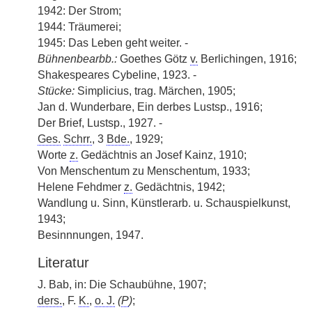
1942: Der Strom;
1944: Träumerei;
1945: Das Leben geht weiter. -
Bühnenbearbb.:
Goethes Götz
v.
Berlichingen, 1916;
Shakespeares Cybeline, 1923. -
Stücke:
Simplicius, trag. Märchen, 1905;
Jan d. Wunderbare, Ein derbes Lustsp., 1916;
Der Brief, Lustsp., 1927. -
Ges.
Schrr.
, 3
Bde.
, 1929;
Worte
z.
Gedächtnis an Josef Kainz, 1910;
Von Menschentum zu Menschentum, 1933;
Helene Fehdmer
z.
Gedächtnis, 1942;
Wandlung u. Sinn, Künstlerarb. u. Schauspielkunst,
1943;
Besinnnungen, 1947.
Literatur
J. Bab, in: Die Schaubühne, 1907;
ders.
, F.
K.
,
o. J.
(
P
)
;