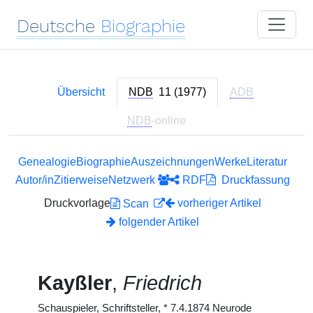
Deutsche
Biographie
Übersicht
NDB
11 (1977)
ADB
NDB
-online
Genealogie
Biographie
Auszeichnungen
Werke
Literatur
Autor/in
Zitierweise
Netzwerk
RDF
Druckfassung
Druckvorlage
vorheriger Artikel
Scan
folgender Artikel
Kayßler
,
Friedrich
Schauspieler, Schriftsteller,
*
7.4.1874 Neurode