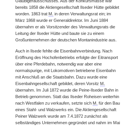
Gläubigerausschusses. Aus der Konkursmasse war
bereits 1858 die Aktiengesellschaft Ilseder Hütte gebildet
worden. 1863 trat
M.
in deren Verwaltungsrat ein; im
März 1868 wurde er Generaldirektor. Im Juni 1884
übernahm er als Vorsitzender des Verwaltungsrats die
Leitung der Ilseder Hütte und baute sie zu einem
Großunternehmen der deutschen Montanindustrie aus.
Auch in Ilsede fehlte die Eisenbahnverbindung. Nach
Eröffnung des Hochofenbetriebs erfolgte der Eitransport
über eine Pferdebahn, notwendig war aber eine
normalspurige, mit Lokomotiven betriebene Eisenbahn
mit Anschluß an die Staatsbahn. Dazu wurde eine
Eisenbahngesellschaft gebildet, deren
|
Vorsitz
M.
übernahm. Im Juli 1872 wurde die Peine-Ilseder Bahn in
Betrieb genommen. Statt das Ilseder Roheisen weiterhin
nach Westfalen zu verkaufen, setzte sich
M.
für den Bau
eines Stahl- und Walzwerks ein. Die Aktiengesellschaft
Peiner Walzwerk wurde am 7.4.1872 zunächst als
selbständiges Unternehmen gegründet und nahm im Mai