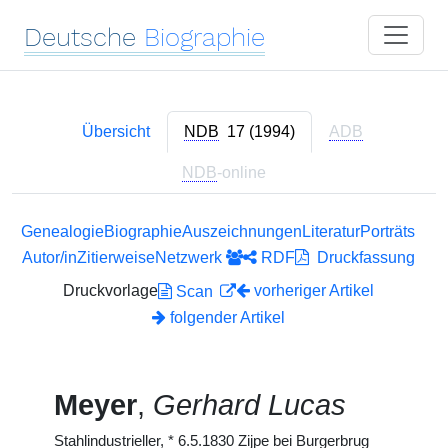
Deutsche
Biographie
Übersicht
NDB
17 (1994)
ADB
NDB
-online
Genealogie
Biographie
Auszeichnungen
Literatur
Porträts
Autor/in
Zitierweise
Netzwerk
RDF
Druckfassung
Druckvorlage
vorheriger Artikel
Scan
folgender Artikel
Meyer
,
Gerhard Lucas
Stahlindustrieller,
*
6.5.1830
Zijpe bei Burgerbrug