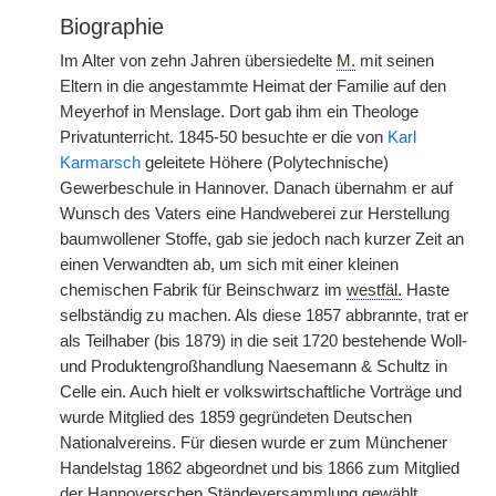
Biographie
Im Alter von zehn Jahren übersiedelte
M.
mit seinen
Eltern in die angestammte Heimat der Familie auf den
Meyerhof in Menslage. Dort gab ihm ein Theologe
Privatunterricht. 1845-50 besuchte er die von
Karl
Karmarsch
geleitete Höhere (Polytechnische)
Gewerbeschule in Hannover. Danach übernahm er auf
Wunsch des Vaters eine Handweberei zur Herstellung
baumwollener Stoffe, gab sie jedoch nach kurzer Zeit an
einen Verwandten ab, um sich mit einer kleinen
chemischen Fabrik für Beinschwarz im
westfäl.
Haste
selbständig zu machen. Als diese 1857 abbrannte, trat er
als Teilhaber (bis 1879) in die seit 1720 bestehende Woll-
und Produktengroßhandlung Naesemann & Schultz in
Celle ein. Auch hielt er volkswirtschaftliche Vorträge und
wurde Mitglied des 1859 gegründeten Deutschen
Nationalvereins. Für diesen wurde er zum Münchener
Handelstag 1862 abgeordnet und bis 1866 zum Mitglied
der Hannoverschen Ständeversammlung gewählt.