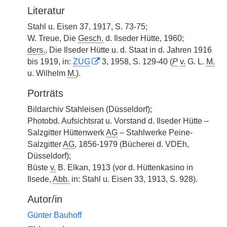
Literatur
Stahl u. Eisen 37, 1917, S. 73-75;
W. Treue, Die
Gesch.
d. Ilseder Hütte, 1960;
ders.
, Die Ilseder Hütte u. d. Staat in d. Jahren 1916
bis 1919, in:
ZUG
3, 1958, S. 129-40 (
P
v.
G. L.
M.
u. Wilhelm
M.
).
Porträts
Bildarchiv Stahleisen (Düsseldorf);
Photobd. Aufsichtsrat u. Vorstand d. Ilseder Hütte –
Salzgitter Hüttenwerk
AG
– Stahlwerke Peine-
Salzgitter
AG
, 1856-1979 (Bücherei d. VDEh,
Düsseldorf);
Büste
v.
B. Elkan, 1913 (vor d. Hüttenkasino in
Ilsede,
Abb.
in: Stahl u. Eisen 33, 1913, S. 928).
Autor/in
Günter Bauhoff