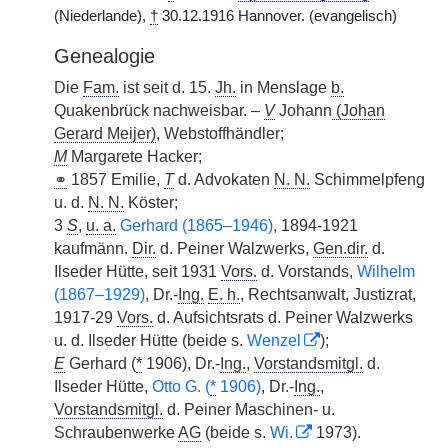
(Niederlande),
†
30.12.1916 Hannover. (evangelisch)
Genealogie
Die
Fam.
ist seit d. 15.
Jh.
in Menslage
b.
Quakenbrück nachweisbar. –
V
Johann
(Johan
Gerard Meijer)
, Webstoffhändler;
M
Margarete Hacker;
⚭
1857 Emilie,
T
d. Advokaten
N. N.
Schimmelpfeng
u. d.
N. N.
Köster;
3
S
,
u. a.
Gerhard (1865–1946)
, 1894-1921
kaufmänn.
Dir.
d. Peiner Walzwerks,
Gen.dir.
d.
Ilseder Hütte, seit 1931
Vors.
d. Vorstands,
Wilhelm
(1867–1929)
, Dr.-
Ing.
E. h.
, Rechtsanwalt, Justizrat,
1917-29
Vors.
d. Aufsichtsrats d. Peiner Walzwerks
u. d. Ilseder Hütte (beide s.
Wenzel
);
E
Gerhard (
*
1906), Dr.-
Ing.
,
Vorstandsmitgl.
d.
Ilseder Hütte,
Otto G. (
*
1906)
, Dr.-
Ing.
,
Vorstandsmitgl.
d. Peiner Maschinen- u.
Schraubenwerke
AG
(beide s.
Wi.
1973).