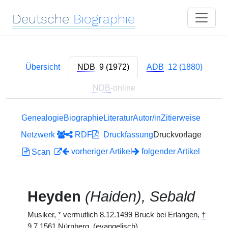
Deutsche
Biographie
Übersicht
NDB
9 (1972)
ADB
12 (1880)
NDB
-online
Genealogie
Biographie
Literatur
Autor/in
Zitierweise
Netzwerk
RDF
Druckfassung
Druckvorlage
vorheriger Artikel
folgender Artikel
Scan
Heyden
(Haiden), Sebald
Musiker,
*
vermutlich 8.12.1499 Bruck bei Erlangen,
†
9.7.1561 Nürnberg. (evangelisch)