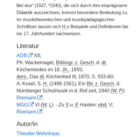
libri duo“ (1537, ²1540), die sich durch ihre einprägsame
Didaktik auszeichnen, kommt besondere Bedeutung zu.
Im musiktheoretischen und musikpädagogischen
Schrifttum lassen sich
H.
s Beispiele und Definitionen bis
ins 17. Jahrhundert nachweisen.
Literatur
ADB
XII;
Ph. Wackernagel,
Bibliogr.
z.
Gesch.
d.
dt.
Kirchenliedes im 16.
Jh.
, 1855;
ders.
, Das
dt.
Kirchenlied III, 1870, S. 553-60;
A. Kosel, S.
H.
(1499-1561), Ein
Btr.
z.
Gesch.
d.
Nürnberger Schulmusik in d. Ref.zeit, 1940
(
W
,
P
)
;
Riemann
;
MGG
VI
(
W
,
L
).
-
Zu
S
u.
E
Haiden:
ebd.
V;
Riemann
.
Autor/in
Theodor Wohnhaas