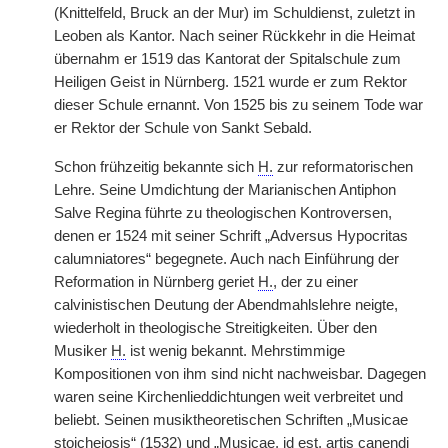
(Knittelfeld, Bruck an der Mur) im Schuldienst, zuletzt in
Leoben als Kantor. Nach seiner Rückkehr in die Heimat
übernahm er 1519 das Kantorat der Spitalschule zum
Heiligen Geist in Nürnberg. 1521 wurde er zum Rektor
dieser Schule ernannt. Von 1525 bis zu seinem Tode war
er Rektor der Schule von Sankt Sebald.
Schon frühzeitig bekannte sich
H.
zur reformatorischen
Lehre. Seine Umdichtung der Marianischen Antiphon
Salve Regina führte zu theologischen Kontroversen,
denen er 1524 mit seiner Schrift „Adversus Hypocritas
calumniatores“ begegnete. Auch nach Einführung der
Reformation in Nürnberg geriet
H.
, der zu einer
calvinistischen Deutung der Abendmahlslehre neigte,
wiederholt in theologische Streitigkeiten. Über den
Musiker
H.
ist wenig bekannt. Mehrstimmige
Kompositionen von ihm sind nicht nachweisbar. Dagegen
waren seine Kirchenlieddichtungen weit verbreitet und
beliebt. Seinen musiktheoretischen Schriften „Musicae
stoicheiosis“ (1532) und „Musicae, id est, artis canendi