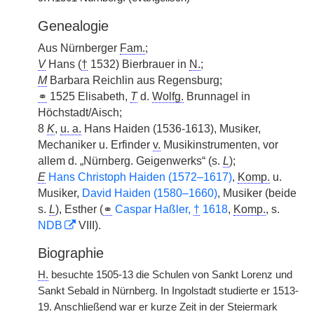
Genealogie
Aus Nürnberger
Fam.
;
V
Hans (
†
1532) Bierbrauer in
N.
;
M
Barbara Reichlin aus Regensburg;
⚭
1525 Elisabeth,
T
d.
Wolfg.
Brunnagel in
Höchstadt/Aisch;
8
K
,
u. a.
Hans Haiden (1536-1613), Musiker,
Mechaniker u. Erfinder
v.
Musikinstrumenten, vor
allem d. „Nürnberg. Geigenwerks“ (s.
L
);
E
Hans Christoph Haiden (1572–1617)
,
Komp.
u.
Musiker,
David Haiden (1580–1660)
, Musiker (beide
s.
L
), Esther (
⚭
Caspar Haßler,
†
1618
,
Komp.
, s.
NDB
VIII).
Biographie
H.
besuchte 1505-13 die Schulen von Sankt Lorenz und
Sankt Sebald in Nürnberg. In Ingolstadt studierte er 1513-
19. Anschließend war er kurze Zeit in der Steiermark