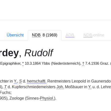
Übersicht
NDB
8 (1969)
ADB
NDB
-online
rdey
,
Rudolf
Epigraphiker,
*
10.3.1864 Ybbs (Niederösterreich),
†
7.4.1936 Graz. (
chter in
Y.
,
S
d.
herrschaftl.
Rentmeisters Leopold in Gaunersdorf 
),
T
d. Kupferschmiedemeisters
Joh.
Moßbauer in
Y.
u. d. Lehre
Fuchs;
05), Zoologe (Sinnes-
Physiol.
).