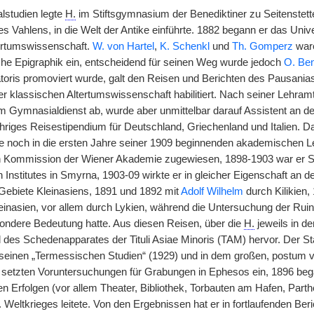
lstudien legte
H.
im Stiftsgymnasium der Benediktiner zu Seitenstett
 Vahlens, in die Welt der Antike einführte. 1882 begann er das Univer
tertumswissenschaft.
W. von Hartel
,
K. Schenkl
und
Th. Gomperz
ware
sche Epigraphik ein, entscheidend für seinen Weg wurde jedoch
O. Ben
atoris promoviert wurde, galt den Reisen und Berichten des Pausanias
r klassischen Altertumswissenschaft habilitiert. Nach seiner Lehramt
im Gymnasialdienst ab, wurde aber unmittelbar darauf Assistent an d
hriges Reisestipendium für Deutschland, Griechenland und Italien. D
ie noch in die ersten Jahre seiner 1909 beginnenden akademischen Leh
n Kommission der Wiener Akademie zugewiesen, 1898-1903 war er Se
Institutes in Smyrna, 1903-09 wirkte er in gleicher Eigenschaft an de
 Gebiete Kleinasiens, 1891 und 1892 mit
Adolf Wilhelm
durch Kilikien,
einasien, vor allem durch Lykien, während die Untersuchung der Rui
sondere Bedeutung hatte. Aus diesen Reisen, über die
H.
jeweils in de
l des Schedenapparates der Tituli Asiae Minoris (TAM) hervor. Der 
 seinen „Termessischen Studien“ (1929) und in dem großen, postum ver
 setzten Voruntersuchungen für Grabungen in Ephesos ein, 1896 be
en Erfolgen (vor allem Theater, Bibliothek, Torbauten am Hafen, Par
 Weltkrieges leitete. Von den Ergebnissen hat er in fortlaufenden Be