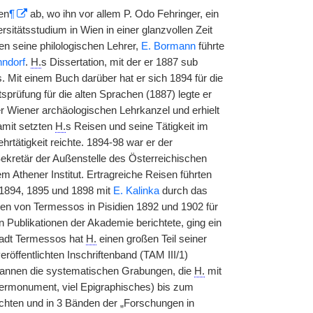
en
¶
ab, wo ihn vor allem P. Odo Fehringer, ein
sitätsstudium in Wien in einer glanzvollen Zeit
n seine philologischen Lehrer,
E. Bormann
führte
ndorf
.
H.
s Dissertation, mit der er 1887 sub
. Mit einem Buch darüber hat er sich 1894 für die
sprüfung für die alten Sprachen (1887) legte er
er Wiener archäologischen Lehrkanzel und erhielt
amit setzten
H.
s Reisen und seine Tätigkeit im
rtätigkeit reichte. 1894-98 war er der
kretär der Außenstelle des Österreichischen
m Athener Institut. Ertragreiche Reisen führten
 1894, 1895 und 1898 mit
E. Kalinka
durch das
nen von Termessos in Pisidien 1892 und 1902 für
n Publikationen der Akademie berichtete, ging ein
Stadt Termessos hat
H.
einen großen Teil seiner
öffentlichten Inschriftenband (TAM III/1)
gannen die systematischen Grabungen, die
H.
mit
thermonument, viel Epigraphisches) bis zum
richten und in 3 Bänden der „Forschungen in