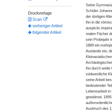
Seine Gymnasia
Schüler Johannes
Druckvorlage
der dortigen Al
Scan
ihn in die römi
vorheriger Artikel
auspiciis imper
folgender Artikel
realen Fächer de
sein Probejahr 
1889 ein mehrjä
Auslande ein, d
Kleinasiatische
Archäologischen 
ihn durch weite
südwestliche Kl
seine Arbeit be
bedeutender Tei
Lebensarbeit in
gewidmet. 1895
außerordentlich
Ausbruch des 1.