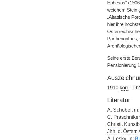
Ephesos“ (1906,
weichem Stein g
„Altattische Po
hier ihre höchs
Österreichischen
Parthenonfries,
Archäologischen 
Seine erste Ber
Pensionierung 1
Auszeichnu
1910
korr.
, 19
Literatur
A. Schober, in
C. Praschniker,
Christl.
Kunstbl
Jhh.
d.
Österr.
A. Lesky, in:
Bu