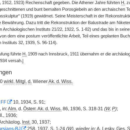
 1912, 1923) Rechenschaft gegeben. Die Athener Jahre führten
H.
zu
eschnittenen und bunt bemalten Porosgiebeln an den archaischen Tem
rosskulptur“ (1919) gewidmet. Seine Meisterschaft in der Rekonstrukt
te Bewährung. Dazu tritt die Rekonstruktion der Balustrade am Nikete
 Archäologischen Instituts 21/22, 1922, S. 1-82) und das bis in seine
 von dem eine postum veröffentlichte Arbeit, Teil eines geplanten Buc
Instituts 32, 1939, S. 96-114).
ufung führte
H.
1909 nach Innsbruck, 1911 übernahm er die archäologis
934 versah.
|
ngen
20
wirkl.
Mitgl.
d.
Wiener
Ak. d. Wiss.
:
FF
10, 1934, S. 91;
 in:
Alm.
d.
Österr.
Ak. d. Wiss.
86, 1936, S. 318-31
(
W
,
P
)
;
l., 1936;
Archäolog.
Inst.
30, 1937;
rsians-BJ
258, 1937, S. 1-24
(
W
), wieder in:
A. Lesky,
Ges.
S