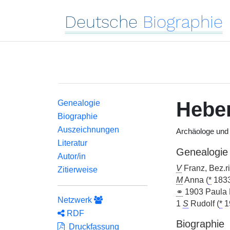
Deutsche
Biographie
Hebe
Genealogie
Biographie
Auszeichnungen
Archäologe und 
Literatur
Genealogie
Autor/in
V
Franz, Bez.ri
Zitierweise
M
Anna (
*
1833
⚭
1903 Paula 
Netzwerk
1
S
Rudolf (
*
19
RDF
Biographie
Druckfassung