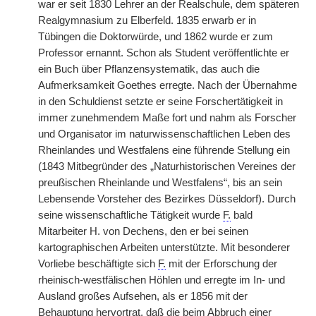
war er seit 1830 Lehrer an der Realschule, dem späteren
Realgymnasium zu Elberfeld. 1835 erwarb er in
Tübingen die Doktorwürde, und 1862 wurde er zum
Professor ernannt. Schon als Student veröffentlichte er
ein Buch über Pflanzensystematik, das auch die
Aufmerksamkeit Goethes erregte. Nach der Übernahme
in den Schuldienst setzte er seine Forschertätigkeit in
immer zunehmendem Maße fort und nahm als Forscher
und Organisator im naturwissenschaftlichen Leben des
Rheinlandes und Westfalens eine führende Stellung ein
(1843 Mitbegründer des „Naturhistorischen Vereines der
preußischen Rheinlande und Westfalens“, bis an sein
Lebensende Vorsteher des Bezirkes Düsseldorf). Durch
seine wissenschaftliche Tätigkeit wurde
F.
bald
Mitarbeiter H. von Dechens, den er bei seinen
kartographischen Arbeiten unterstützte. Mit besonderer
Vorliebe beschäftigte sich
F.
mit der Erforschung der
rheinisch-westfälischen Höhlen und erregte im In- und
Ausland großes Aufsehen, als er 1856 mit der
Behauptung hervortrat, daß die beim Abbruch einer