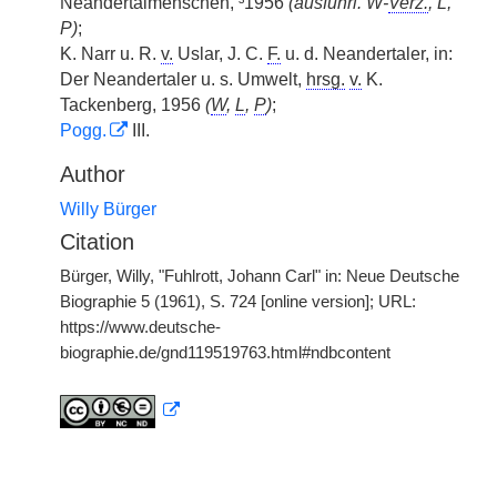
Neandertalmenschen, ³1956
(ausführl. W-
Verz.
, L,
P)
;
K. Narr u. R.
v.
Uslar, J. C.
F.
u. d. Neandertaler, in:
Der Neandertaler u. s. Umwelt,
hrsg.
v.
K.
Tackenberg, 1956
(
W
,
L
,
P
)
;
Pogg.
III.
Author
Willy Bürger
Citation
Bürger, Willy, "Fuhlrott, Johann Carl" in: Neue Deutsche
Biographie 5 (1961), S. 724 [online version]; URL:
https://www.deutsche-
biographie.de/gnd119519763.html#ndbcontent