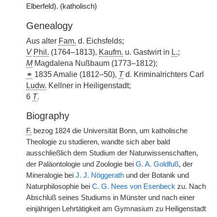
Elberfeld). (katholisch)
Genealogy
Aus alter
Fam.
d. Eichsfelds;
V
Phil.
(1764–1813),
Kaufm.
u. Gastwirt in
L.
;
M
Magdalena Nußbaum (1773–1812);
⚭
1835 Amalie (1812–50),
T
d. Kriminalrichters Carl
Ludw.
Kellner in Heiligenstadt;
6
T
.
Biography
F.
bezog 1824 die Universität Bonn, um katholische
Theologie zu studieren, wandte sich aber bald
ausschließlich dem Studium der Naturwissenschaften,
der Paläontologie und Zoologie bei
G. A. Goldfuß
, der
Mineralogie bei
J. J. Nöggerath
und der Botanik und
Naturphilosophie bei
C. G. Nees von Esenbeck
zu. Nach
Abschluß seines Studiums in Münster und nach einer
einjährigen Lehrtätigkeit am Gymnasium zu Heiligenstadt