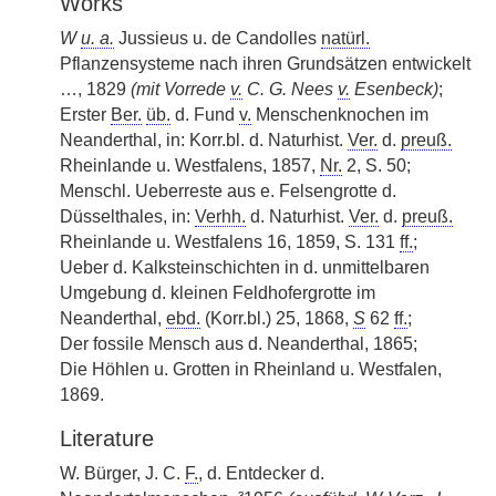
Works
W
u. a.
Jussieus u. de Candolles
natürl.
Pflanzensysteme nach ihren Grundsätzen entwickelt
…, 1829
(mit Vorrede
v.
C. G. Nees
v.
Esenbeck)
;
Erster
Ber.
üb.
d. Fund
v.
Menschenknochen im
Neanderthal, in: Korr.bl. d. Naturhist.
Ver.
d.
preuß.
Rheinlande u. Westfalens, 1857,
Nr.
2, S. 50;
Menschl. Ueberreste aus e. Felsengrotte d.
Düsselthales, in:
Verhh.
d. Naturhist.
Ver.
d.
preuß.
Rheinlande u. Westfalens 16, 1859, S. 131
ff.
;
Ueber d. Kalksteinschichten in d. unmittelbaren
Umgebung d. kleinen Feldhofergrotte im
Neanderthal,
ebd.
(Korr.bl.) 25, 1868,
S
62
ff.
;
Der fossile Mensch aus d. Neanderthal, 1865;
Die Höhlen u. Grotten in Rheinland u. Westfalen,
1869.
Literature
W. Bürger, J. C.
F.
, d. Entdecker d.