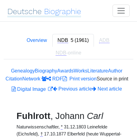
Deutsche
Biographie
Overview
NDB
5 (1961)
ADB
NDB
-online
Genealogy
Biography
Awards
Works
Literature
Author
Citation
Network
RDF
Print version
Source in print
Previous article
Next article
Digital Image
Fuhlrott
, Johann
Carl
Naturwissenschaftler,
*
31.12.1803 Leinefelde
(Eichsfeld),
†
17.10.1877 Elberfeld (heute Wuppertal-