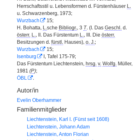
Herrschaftsstil u. Lebensformen d. Fürstenhäuser
L.
u. Schwarzenberg, 1973;
Wurzbach
15;
H. Bohatta,
L.
sche
Bibliogr.
, 3
T
. (I. Das
Geschl.
d.
österr.
L.
, II. Das Fürstentum
L.
, III. Die
österr.
Besitzungen d.
fürstl.
Hauses),
o. J.
;
Wurzbach
15;
Isenburg
I, Tafel 175-79;
Das Fürstentum Liechtenstein,
hrsg.
v.
Wolfg.
Müller,
1981
(
P
)
;
ÖBL
.
Autor/in
Evelin Oberhammer
Familienmitglieder
Liechtenstein, Karl I. (Fürst seit 1608)
Liechtenstein, Johann Adam
Liechtenstein, Anton Florian