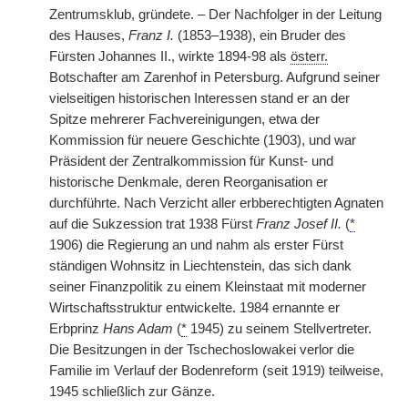
Zentrumsklub, gründete. – Der Nachfolger in der Leitung
des Hauses,
Franz I.
(1853–1938), ein Bruder des
Fürsten Johannes II., wirkte 1894-98 als
österr.
Botschafter am Zarenhof in Petersburg. Aufgrund seiner
vielseitigen historischen Interessen stand er an der
Spitze mehrerer Fachvereinigungen, etwa der
Kommission für neuere Geschichte (1903), und war
Präsident der Zentralkommission für Kunst- und
historische Denkmale, deren Reorganisation er
durchführte. Nach Verzicht aller erbberechtigten Agnaten
auf die Sukzession trat 1938 Fürst
Franz Josef II.
(
*
1906) die Regierung an und nahm als erster Fürst
ständigen Wohnsitz in Liechtenstein, das sich dank
seiner Finanzpolitik zu einem Kleinstaat mit moderner
Wirtschaftsstruktur entwickelte. 1984 ernannte er
Erbprinz
Hans Adam
(
*
1945) zu seinem Stellvertreter.
Die Besitzungen in der Tschechoslowakei verlor die
Familie im Verlauf der Bodenreform (seit 1919) teilweise,
1945 schließlich zur Gänze.