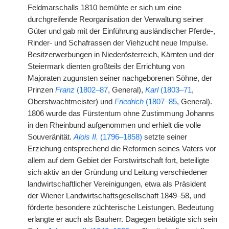
Feldmarschalls 1810 bemühte er sich um eine
durchgreifende Reorganisation der Verwaltung seiner
Güter und gab mit der Einführung ausländischer Pferde-,
Rinder- und Schafrassen der Viehzucht neue Impulse.
Besitzerwerbungen in Niederösterreich, Kärnten und der
Steiermark dienten großteils der Errichtung von
Majoraten zugunsten seiner nachgeborenen Söhne, der
Prinzen
Franz
(1802–87
, General),
Karl
(1803–71
,
Oberstwachtmeister) und
Friedrich
(1807–85
, General).
1806 wurde das Fürstentum ohne Zustimmung Johanns
in den Rheinbund aufgenommen und erhielt die volle
Souveränität.
Alois II.
(1796–1858)
setzte seiner
Erziehung entsprechend die Reformen seines Vaters vor
allem auf dem Gebiet der Forstwirtschaft fort, beteiligte
sich
|
aktiv an der Gründung und Leitung verschiedener
landwirtschaftlicher Vereinigungen, etwa als Präsident
der Wiener Landwirtschaftsgesellschaft 1849–58, und
förderte besondere züchterische Leistungen. Bedeutung
erlangte er auch als Bauherr. Dagegen betätigte sich sein