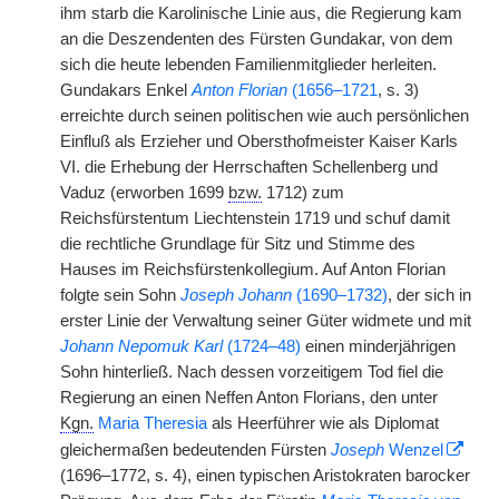
ihm starb die Karolinische Linie aus, die Regierung kam
an die Deszendenten des Fürsten Gundakar, von dem
sich die heute lebenden Familienmitglieder herleiten.
Gundakars Enkel
Anton Florian
(1656–1721
, s. 3)
erreichte durch seinen politischen wie auch persönlichen
Einfluß als Erzieher und Obersthofmeister Kaiser Karls
VI. die Erhebung der Herrschaften Schellenberg und
Vaduz (erworben 1699
bzw.
1712) zum
Reichsfürstentum Liechtenstein 1719 und schuf damit
die rechtliche Grundlage für Sitz und Stimme des
Hauses im Reichsfürstenkollegium. Auf Anton Florian
folgte sein Sohn
Joseph Johann
(1690–1732)
, der sich in
erster Linie der Verwaltung seiner Güter widmete und mit
Johann Nepomuk Karl
(1724–48)
einen minderjährigen
Sohn hinterließ. Nach dessen vorzeitigem Tod fiel die
Regierung an einen Neffen Anton Florians, den unter
Kgn.
Maria Theresia
als Heerführer wie als Diplomat
gleichermaßen bedeutenden Fürsten
Joseph
Wenzel
(1696–1772, s. 4), einen typischen Aristokraten barocker