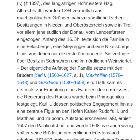
(I.) (
†
1397), des langjährigen Hofmeisters
Hzg.
Albrechts III., wurden 1394 vermutlich aus
machtpolitischen Gründen nahezu sämtliche l.schen
Besitzungen in Nieder- und Oberösterreich sowie in Tirol,
vor allem jene südlich der Donau, vom Landesfürsten
eingezogen. Anfang des 16.
Jh.
teilte sich die Familie in
eine Feldsberger, eine Steyregger und eine Nikolsburger
Linie, von denen nur die erste überdauerte. Sie verfügte
über Besitz in Südmähren und im nördlichen Weinviertel.
– Der eigentliche Aufstieg der Familie setzte mit den
Brüdern
Karl I.
(1569–1627
, s. 1),
Maximilian
(1578–
1643)
und
Gundakar
(1580–1658)
ein. 1606 kam es
erstmals zur Errichtung eines Familienfideikommisses,
die Regierung des Hauses wurde beim Primogenitus
festgelegt. Karl I., dessen politisches Engagement ihn als
eine zentrale Figur an den Höfen Kaiser Rudolfs II. und
Matthias' und im
böhm.
Aufstand erscheinen läßt, erhielt
1607 den Palatinatsbrief und wurde 1608, wie auch wenig
später seine Brüder, in den erblichen Fürstenstand