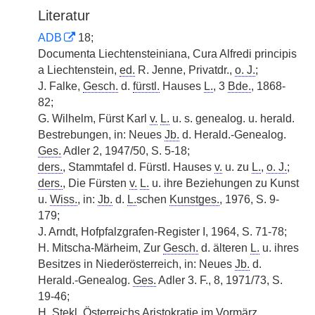
Literatur
ADB
18;
Documenta Liechtensteiniana, Cura Alfredi principis
a Liechtenstein,
ed.
R. Jenne, Privatdr.,
o. J.
;
J. Falke,
Gesch.
d.
fürstl.
Hauses
L.
, 3
Bde.
, 1868-
82;
G. Wilhelm, Fürst Karl
v.
L.
u. s. genealog. u. herald.
Bestrebungen, in: Neues
Jb.
d. Herald.-Genealog.
Ges.
Adler 2, 1947/50, S. 5-18;
ders.
, Stammtafel d. Fürstl. Hauses
v.
u. zu
L.
,
o. J.
;
ders.
, Die Fürsten
v.
L.
u. ihre Beziehungen zu Kunst
u.
Wiss.
, in:
Jb.
d.
L.
schen
Kunstges.
, 1976, S. 9-
179;
J. Arndt, Hofpfalzgrafen-Register I, 1964, S. 71-78;
H. Mitscha-Märheim, Zur
Gesch.
d. älteren
L.
u. ihres
Besitzes in Niederösterreich, in: Neues
Jb.
d.
Herald.-Genealog.
Ges.
Adler 3. F., 8, 1971/73, S.
19-46;
H. Stekl, Österreichs Aristokratie im Vormärz,