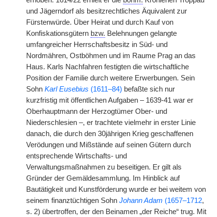
erhoben. 1614/22 erhielt er die
böhm.
Kronlehen Troppau
und Jägerndorf als besitzrechtliches Äquivalent zur
Fürstenwürde. Über Heirat und durch Kauf von
Konfiskationsgütern
bzw.
Belehnungen gelangte
umfangreicher Herrschaftsbesitz in Süd- und
Nordmähren, Ostböhmen und im Raume Prag an das
Haus. Karls Nachfahren festigten die wirtschaftliche
Position der Familie durch weitere Erwerbungen. Sein
Sohn
Karl Eusebius
(1611–84)
befaßte sich nur
kurzfristig mit öffentlichen Aufgaben – 1639-41 war er
Oberhauptmann der Herzogtümer Ober- und
Niederschlesien –, er trachtete vielmehr in erster Linie
danach, die durch den 30jährigen Krieg geschaffenen
Verödungen und Mißstände auf seinen Gütern durch
entsprechende Wirtschafts- und
Verwaltungsmaßnahmen zu beseitigen. Er gilt als
Gründer der Gemäldesammlung. Im Hinblick auf
Bautätigkeit und Kunstförderung wurde er bei weitem von
seinem finanztüchtigen Sohn
Johann Adam
(1657–1712
,
s. 2) übertroffen, der den Beinamen „der Reiche“ trug. Mit