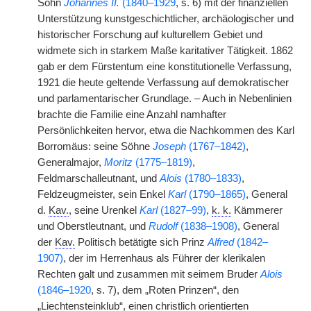
Sohn
Johannes II.
(1840–1929
, s. 6) mit der finanziellen
Unterstützung kunstgeschichtlicher, archäologischer und
historischer Forschung auf kulturellem Gebiet und
widmete sich in starkem Maße karitativer Tätigkeit. 1862
gab er dem Fürstentum eine konstitutionelle Verfassung,
1921 die heute geltende Verfassung auf demokratischer
und parlamentarischer Grundlage. – Auch in Nebenlinien
brachte die Familie eine Anzahl namhafter
Persönlichkeiten hervor, etwa die Nachkommen des Karl
Borromäus: seine Söhne
Joseph
(1767–1842)
,
Generalmajor,
Moritz
(1775–1819)
,
Feldmarschalleutnant, und
Alois
(1780–1833)
,
Feldzeugmeister, sein Enkel
Karl
(1790–1865)
, General
d.
Kav.
, seine Urenkel
Karl
(1827–99)
,
k. k.
Kämmerer
und Oberstleutnant, und
Rudolf
(1838–1908)
, General
der
Kav.
Politisch betätigte sich Prinz
Alfred
(1842–
1907)
, der im Herrenhaus als Führer der klerikalen
Rechten galt und zusammen mit seimem Bruder
Alois
(1846–1920
, s. 7), dem „Roten Prinzen“, den
„Liechtensteinklub“, einen christlich orientierten