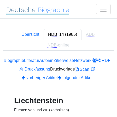
Deutsche
Biographie
Übersicht
NDB
14 (1985)
ADB
NDB
-online
Biographie
Literatur
Autor/in
Zitierweise
Netzwerk
RDF
Druckfassung
Druckvorlage
Scan
vorheriger Artikel
folgender Artikel
Liechtenstein
Fürsten von und zu. (katholisch)