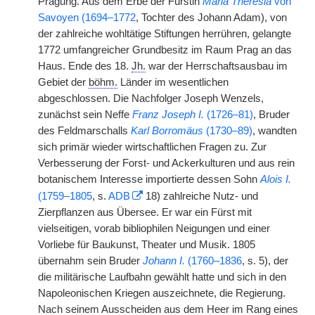
Prägung. Aus dem Erbe der Fürstin
Maria Theresia
von
Savoyen (1694–1772
, Tochter des Johann Adam), von
der zahlreiche wohltätige Stiftungen herrühren, gelangte
1772 umfangreicher Grundbesitz im Raum Prag an das
Haus. Ende des 18.
Jh.
war der Herrschaftsausbau im
Gebiet der
böhm.
Länder im wesentlichen
abgeschlossen. Die Nachfolger Joseph Wenzels,
zunächst sein Neffe
Franz Joseph I.
(1726–81)
, Bruder
des Feldmarschalls
Karl Borromäus
(1730–89)
, wandten
sich primär wieder wirtschaftlichen Fragen zu. Zur
Verbesserung der Forst- und Ackerkulturen und aus rein
botanischem Interesse importierte dessen Sohn
Alois I.
(1759–1805
, s.
ADB
18) zahlreiche Nutz- und
Zierpflanzen aus Übersee. Er war ein Fürst mit
vielseitigen, vorab bibliophilen Neigungen und einer
Vorliebe für Baukunst, Theater und Musik. 1805
übernahm sein Bruder
Johann I.
(1760–1836
, s. 5), der
die militärische Laufbahn gewählt hatte und sich in den
Napoleonischen Kriegen auszeichnete, die Regierung.
Nach seinem Ausscheiden aus dem Heer im Rang eines