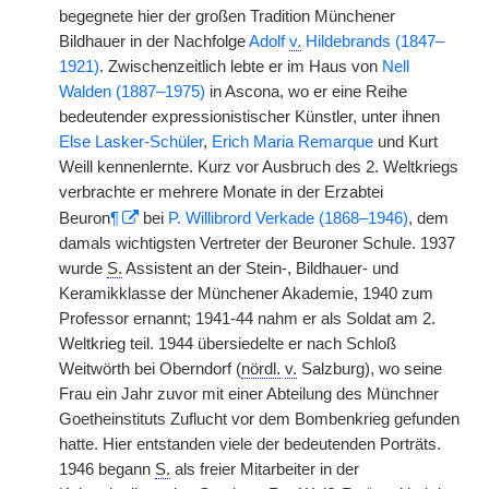
begegnete hier der großen Tradition Münchener
Bildhauer in der Nachfolge
Adolf
v.
Hildebrands (1847–
1921)
. Zwischenzeitlich lebte er im Haus von
Nell
Walden (1887–1975)
in Ascona, wo er eine Reihe
bedeutender expressionistischer Künstler, unter ihnen
Else Lasker-Schüler
,
Erich Maria Remarque
und Kurt
Weill kennenlernte. Kurz vor Ausbruch des 2. Weltkriegs
verbrachte er mehrere Monate in der Erzabtei
Beuron
¶
bei
P. Willibrord Verkade (1868–1946)
, dem
damals wichtigsten Vertreter der Beuroner Schule. 1937
wurde
S.
Assistent an der Stein-, Bildhauer- und
Keramikklasse der Münchener Akademie, 1940 zum
Professor ernannt; 1941-44 nahm er als Soldat am 2.
Weltkrieg teil. 1944 übersiedelte er nach Schloß
Weitwörth bei Oberndorf (
nördl.
v.
Salzburg), wo seine
Frau ein Jahr zuvor mit einer Abteilung des Münchner
Goetheinstituts Zuflucht vor dem Bombenkrieg gefunden
hatte. Hier entstanden viele der bedeutenden Porträts.
1946 begann
S.
als freier Mitarbeiter in der