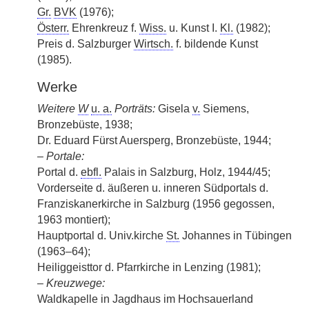
Gr.
BVK
(1976);
Österr.
Ehrenkreuz f.
Wiss.
u. Kunst I.
Kl.
(1982);
Preis d. Salzburger
Wirtsch.
f. bildende Kunst
(1985).
Werke
Weitere
W
u. a.
Porträts:
Gisela
v.
Siemens,
Bronzebüste, 1938;
Dr. Eduard Fürst Auersperg, Bronzebüste, 1944;
–
Portale:
Portal d.
ebfl.
Palais in Salzburg, Holz, 1944/45;
Vorderseite d. äußeren u. inneren Südportals d.
Franziskanerkirche in Salzburg (1956 gegossen,
1963 montiert);
Hauptportal d. Univ.kirche
St.
Johannes in Tübingen
(1963–64);
Heiliggeisttor d. Pfarrkirche in Lenzing (1981);
–
Kreuzwege:
Waldkapelle in Jagdhaus im Hochsauerland