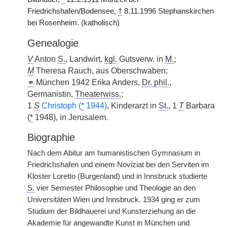
Friedrichshafen/Bodensee,
†
8.11.1996 Stephanskirchen
bei Rosenheim. (katholisch)
Genealogie
V
Anton
S.
, Landwirt,
kgl.
Gutsverw. in
M.
;
M
Theresa Rauch, aus Oberschwaben;
⚭
München 1942 Erika Anders,
Dr. phil.
,
Germanistin,
Theaterwiss.
;
1
S
Christoph (
*
1944)
, Kinderarzt in
St.
, 1
T
Barbara
(
*
1948), in Jerusalem.
Biographie
Nach dem Abitur am humanistischen Gymnasium in
Friedrichshafen und einem Noviziat bei den Serviten im
Kloster Loretto (Burgenland) und in Innsbruck studierte
S.
vier Semester Philosophie und Theologie an den
Universitäten Wien und Innsbruck. 1934 ging er zum
Studium der Bildhauerei und Kunsterziehung an die
Akademie für angewandte Kunst in München und