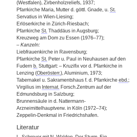
(Westfalen), Zirbenholzreliefs, 1937;
Pfarrkirche Maria, Mutter d. göttl. Gnade, u.
St.
Servatius in Wien-Liesing;
Erlöserkirche in Zürich-Riesbach;
Pfarrkirche
St.
Thaddäus in Augsburg;
Kreuzweg am Dom zu Essen (1976–77);
–
Kanzeln:
Liebfrauenkirche in Ravensburg;
Pfarrkirche
St.
Peter u. Paul in Neuhausen auf den
Fudern
b.
Stuttgart: – Kruzifix vor d. Pfarrkirche in
Lenzing (
Oberösterr.
), Aluminium, 1973;
Tabernakel u. Sakramentshaus f. d. Pfarrkirche
ebd.
;
Virgilius im
Internat.
Forsch.Zentrum auf der
Edmundsburg in Salzburg;
Brunnensäule in d. Nattermann-
Arzneimittelhauptverw. in Köln (1972–74);
Zeppelin-Denkmal in Friedrichshafen.
Literatur
L. Schreyer mit N. Walden, Der Sturm, Ein