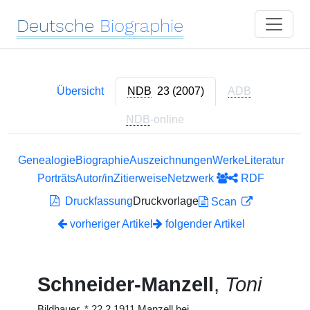
Deutsche
Biographie
Übersicht
NDB
23 (2007)
ADB
NDB
-online
Genealogie
Biographie
Auszeichnungen
Werke
Literatur
Porträts
Autor/in
Zitierweise
Netzwerk
RDF
Druckfassung
Druckvorlage
Scan
vorheriger Artikel
folgender Artikel
Schneider-Manzell
,
Toni
Bildhauer,
*
22.2.1911 Manzell bei