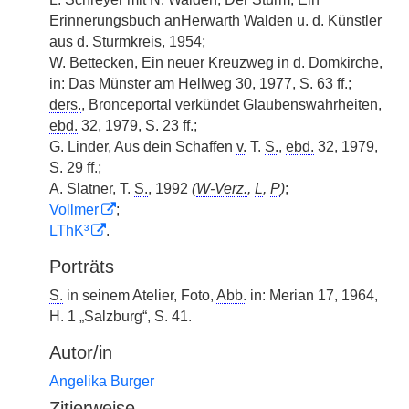
Erinnerungsbuch anHerwarth Walden u. d. Künstler
aus d. Sturmkreis, 1954;
W. Bettecken, Ein neuer Kreuzweg in d. Domkirche,
in: Das Münster am Hellweg 30, 1977, S. 63 ff.;
ders.
, Bronceportal verkündet Glaubenswahrheiten,
ebd.
32, 1979, S. 23 ff.;
G. Linder, Aus dein Schaffen
v.
T.
S.
,
ebd.
32, 1979,
S. 29 ff.;
A. Slatner, T.
S.
, 1992
(
W-Verz.
,
L
,
P
)
;
Vollmer
;
LThK³
.
Porträts
S.
in seinem Atelier, Foto,
Abb.
in: Merian 17, 1964,
H. 1 „Salzburg“, S. 41.
Autor/in
Angelika Burger
Zitierweise