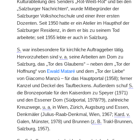
Kulturabteilung des Senders „Rot-Weiß-Rot“ und bei den
„Salzburger Nachrichten“, wurde Mitbegründer der
Salzburger Volkshochschule und einer ihrer ersten
Dozenten. Seit 1950 hatte er ein Atelier im Haupthof der
Salzburger Residenz, in dem er bis zu seinem Tod
arbeitete; seit 1955 lebte er auch in Salzburg.
S.
war insbesondere für kirchliche Auftraggeber tätig.
Hervorzuheben sind
v. a.
seine Arbeiten am Dom zu
Salzburg, das „Tor des Glaubens“ – neben dem „Tor der
Hoffnung“ von
Ewald Mataré
und dem „Tor der Liebe“
von Giacomo Manzù – für das Hauptportal (1958); ferner
Kanzel und Deckel des Taufbeckens. Außerdem schuf
S.
die Bronzeportale für den Kaiserdom zu Speyer (1971)
und den Essener Dom (Südportal, 1978/79), zahlreiche
Kreuzwege,
u. a.
in Wien, Zürich, Augsburg und Essen,
Denkmäler (Julius-Raab-Denkmal, Wien, 1967;
Kard.
v.
Galen, Münster, 1978) und Brunnen (
z. B.
Trakl-Brunnen,
Salzburg, 1957).