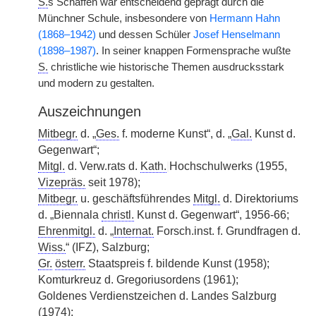
S.
s Schaffen war entscheidend geprägt durch die
Münchner Schule, insbesondere von
Hermann Hahn
(1868–1942)
und dessen Schüler
Josef Henselmann
(1898–1987)
. In seiner knappen Formensprache wußte
S.
christliche wie historische Themen ausdrucksstark
und modern zu gestalten.
Auszeichnungen
Mitbegr.
d. „
Ges.
f. moderne Kunst“, d. „
Gal.
Kunst d.
Gegenwart“;
Mitgl.
d. Verw.rats d.
Kath.
|
Hochschulwerks (1955,
Vizepräs.
seit 1978);
Mitbegr.
u. geschäftsführendes
Mitgl.
d. Direktoriums
d. „Biennala
christl.
Kunst d. Gegenwart“, 1956-66;
Ehrenmitgl.
d. „
Internat.
Forsch.inst. f. Grundfragen d.
Wiss.
“ (IFZ), Salzburg;
Gr.
österr.
Staatspreis f. bildende Kunst (1958);
Komturkreuz d. Gregoriusordens (1961);
Goldenes Verdienstzeichen d. Landes Salzburg
(1974);