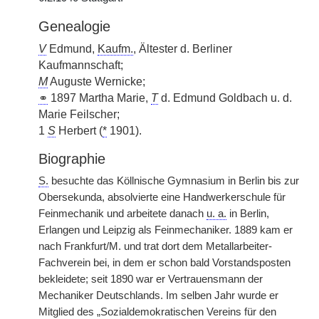
Genealogie
V
Edmund,
Kaufm.
, Ältester d. Berliner
Kaufmannschaft;
M
Auguste Wernicke;
⚭
1897 Martha Marie,
T
d. Edmund Goldbach u. d.
Marie Feilscher;
1
S
Herbert (
*
1901).
Biographie
S.
besuchte das Köllnische Gymnasium in Berlin bis zur
Obersekunda, absolvierte eine Handwerkerschule für
Feinmechanik und arbeitete danach
u. a.
in Berlin,
Erlangen und Leipzig als Feinmechaniker. 1889 kam er
nach Frankfurt/M. und trat dort dem Metallarbeiter-
Fachverein bei, in dem er schon bald Vorstandsposten
bekleidete; seit 1890 war er Vertrauensmann der
Mechaniker Deutschlands. Im selben Jahr wurde er
Mitglied des „Sozialdemokratischen Vereins für den