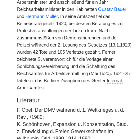
Arbeitsminister und anschließend für ein Jahr
Reichsarbeitsminister in den Kabinetten
Gustav Bauer
und
Hermann Müller
. In seine Amtszeit fiel das
Betriebsrätegesetz 1920, bei dessen Beratung es zu
Protestveranstaltungen der Linken kam. Nach
Zusammenstößen von Demonstrierenden und der
Polizei während der 2. Lesung des Gesetzes (13.1.1920)
wurden 42 Tote und 105 Verletzte gezählt. Ferner
zeichnete
S.
verantwortlich für die Vorlage einer
Schlichtungsvereinbarung und die Schaffung des
Reichsamtes für Arbeitsvermittlung (Mai 1920). 1921-25
leitete er das Berliner Zweigbüro des Genfer
Internat.
Arbeitsamtes.
Literatur
F. Opel, Der DMV während d. 1. Weltkrieges u. d.
Rev.
, ⁴1980;
K. Schönhoven, Expansion u. Konzentration,
Stud.
z.
Entwicklung d. Freien Gewerkschaften im
Wilhelmin.
Dtld.
1890-1914, 1980;