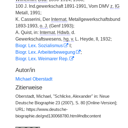
100 J. Ind.gewerkschaft 1891-1991, Vom DMV
z.
IG
Metall, 1991;
K. Casserini, Der
Internat.
Metallgewerkschaftsbund
1893-1993,
o. J.
(Genf 1993);
A. Quist, in:
Internat.
Hdwb.
d.
Gewerkschaftswesens,
hg.
v.
L. Heyde, II, 1932;
Biogr. Lex. Sozialismus
I;
Biogr. Lex. Arbeiterbewegung
;
Biogr. Lex. Weimarer Rep.
Autor/in
Michael Oberstadt
Zitierweise
Oberstadt, Michael, "Schlicke, Alexander" in: Neue
Deutsche Biographie 23 (2007), S. 80 [Online-Version];
URL: https://www.deutsche-
biographie.de/gnd130068780.html#ndbcontent