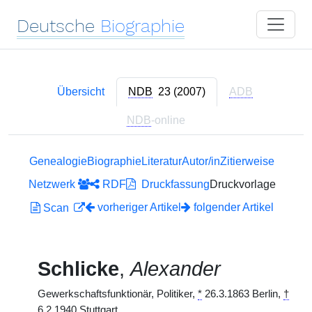
Deutsche
Biographie
Übersicht
NDB
23 (2007)
ADB
NDB
-online
Genealogie
Biographie
Literatur
Autor/in
Zitierweise
Netzwerk
RDF
Druckfassung
Druckvorlage
vorheriger Artikel
folgender Artikel
Scan
Schlicke
,
Alexander
Gewerkschaftsfunktionär, Politiker,
*
26.3.1863 Berlin,
†
6.2.1940 Stuttgart.