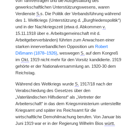
von Tarifverträgen und die Ausgestaltung des
gewerkschaftlichen Unterstützungswesens, waren
Verdienste
S.
s. Die Politik der Verbandsführung während
des 1. Weltkriegs (Unterstützung d. „Burgfriedenspolitik“)
und in der Nachkriegszeit (etwa d. Abkommen
v.
15.11.1918 über e. Arbeitsgemeinschaft mit d.
Arbeitgeberverbänden) führten zum Anwachsen einer
starken innerverbandlichen Opposition um
Robert
Dißmann (1878–1926)
, weswegen
S.
auf dem Kongreß
im
Okt.
1919 nicht mehr für den Vorsitz kandidierte. 1919
gehörte er der Nationalversammlung an. 1920-30 dem
Reichstag.
Während des Weltkriegs wurde
S.
1917/18 nach der
Verabschiedung des Gesetzes über den
„Vaterländischen Hilfsdienst“ als „Vertreter der
Arbeiterschaft“ in das dem Kriegsministerium unterstellte
Kriegsamt und später ins Reichsamt für die
wirtschaftliche Demohilmachung berufen. Von Januar bis
Juni 1919 war er in der Regierung Wilhelm Bios
württ.