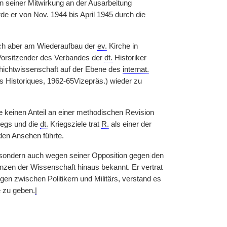
 seiner Mitwirkung an der Ausarbeitung
rde er von
Nov.
1944 bis April 1945 durch die
 sich aber am Wiederaufbau der
ev.
Kirche in
Vorsitzender des Verbandes der
dt.
Historiker
chichtwissenschaft auf der Ebene des
internat.
es Historiques, 1962-65Vizepräs.) wieder zu
tte keinen Anteil an einer methodischen Revision
iegs und die
dt.
Kriegsziele trat
R.
als einer der
den Ansehen führte.
, sondern auch wegen seiner Opposition gegen
|
den
enzen der Wissenschaft hinaus bekannt. Er vertrat
en zwischen Politikern und Militärs, verstand es
e zu geben.
|