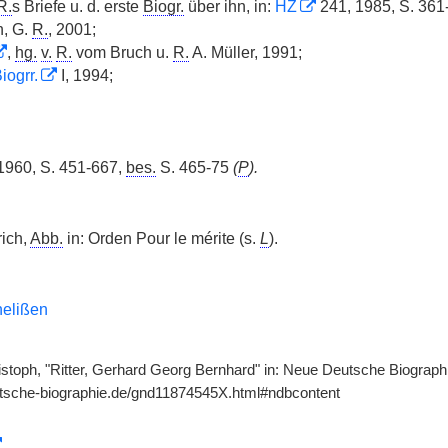
R.
s Briefe u. d. erste
Biogr.
über ihn, in:
HZ
241, 1985, S. 361
n, G.
R.
, 2001;
,
hg.
v.
R.
vom Bruch u.
R.
A. Müller, 1991;
iogrr.
I, 1994;
1960, S. 451-667,
bes.
S. 465-75
(
P
).
ich,
Abb.
in: Orden Pour le mérite (s.
L
).
nelißen
istoph, "Ritter, Gerhard Georg Bernhard" in: Neue Deutsche Biographi
utsche-biographie.de/gnd11874545X.html#ndbcontent