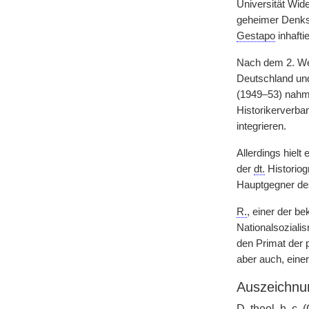
Universität Wi
geheimer Denksc
Gestapo
inhaftie
Nach dem 2. Wel
Deutschland und
(1949–53) nah
Historikerverba
integrieren.
Allerdings hielt
der
dt.
Historiog
Hauptgegner des
R.
, einer der b
Nationalsozial
den Primat der 
aber auch, eine
Auszeichnu
D. theol.
h. c.
(