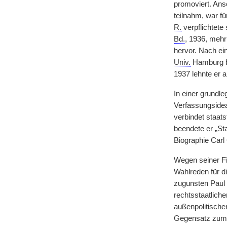
promoviert. Ans
teilnahm, war fü
R.
verpflichtete
Bd.
, 1936, mehr
hervor. Nach ei
Univ.
Hamburg be
1937 lehnte er a
In einer grundl
Verfassungsidea
verbindet staats
beendete er „St
Biographie Carl 
Wegen seiner Fi
Wahlreden für d
zugunsten Paul
rechtsstaatlich
außenpolitischen
Gegensatz zu