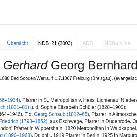
Übersicht
NDB
21 (2003)
ADB
NDB
-online
Gerhard
Georg Bernhar
.1888 Bad Sooden/Werra,
†
1.7.1967 Freiburg (Breisgau).
(evangelisc
856–1934)
, Pfarrer in S., Metropolitan
v.
Hess.
Lichtenau, Niederz
ich (1821–81)
u. d. Sophie Elisabeth Schüler (1828–1900);
1864–1946),
T
d.
Georg Schaub (1812–65)
, Pfarrer in Altmorsch
Friedrich (1793–1852)
, aus Eschwege, Pfarrer in Dudenrode, O
endorf, Pfarrer in Wippershain, 1820 Metropolitan in Waldkappe
rd (1890–1968)
,
Dr. phil.
, 1919 Pfarrer in Berlin, 1925 in Marbu