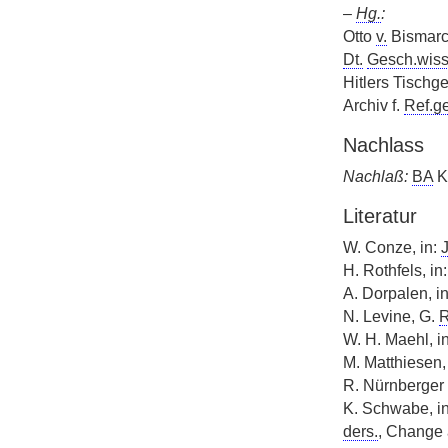
–
Hg.
:
Otto
v.
Bismarck
Dt.
Gesch.wiss
Hitlers Tischg
Archiv f.
Ref.g
Nachlass
Nachlaß:
BA
K
Literatur
W. Conze, in:
J
H. Rothfels, in
A. Dorpalen, i
N. Levine, G.
R
W. H. Maehl, i
M. Matthiesen,
R. Nürnberger 
K. Schwabe, in
ders.
, Change a