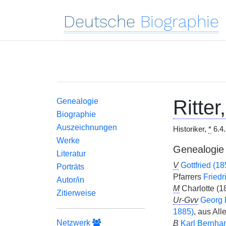
Deutsche
Biographie
Ritter,
Genealogie
Biographie
Auszeichnungen
Historiker,
*
6.4
Werke
Genealogie
Literatur
V
Gottfried (1
Porträts
Pfarrers
Friedr
Autor/in
M
Charlotte (
Zitierweise
Ur-Gvv
Georg 
1885)
, aus All
Netzwerk
B
Karl Bernha