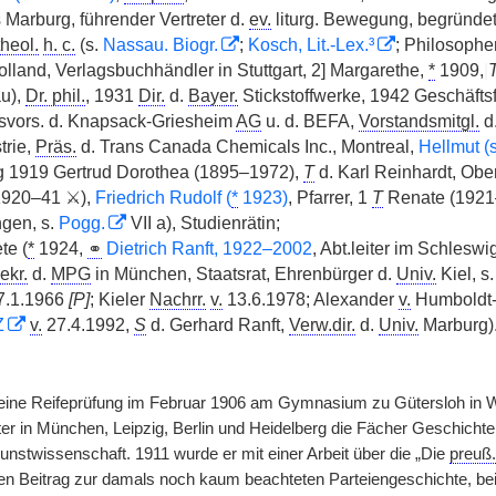
 Marburg, führender Vertreter d.
ev.
liturg. Bewegung, begründe
theol.
h. c.
(s.
Nassau. Biogr.
;
Kosch, Lit.-Lex.³
; Philosophe
lland, Verlagsbuchhändler in Stuttgart, 2] Margarethe,
*
1909,
|
au),
Dr. phil.
, 1931
Dir.
d.
Bayer.
Stickstoffwerke, 1942 Geschäft
svors. d. Knapsack-Griesheim
AG
u. d. BEFA,
Vorstandsmitgl.
d
trie,
Präs.
d. Trans Canada Chemicals Inc., Montreal,
Hellmut (s
 1919 Gertrud Dorothea (1895–1972),
T
d. Karl Reinhardt, Ober
1920–41 ⚔),
Friedrich Rudolf (
*
1923)
, Pfarrer, 1
T
Renate (192
ngen, s.
Pogg.
VII a), Studienrätin;
te (
*
1924,
⚭
Dietrich Ranft, 1922–2002
, Abt.leiter im Schleswig
ekr.
d.
MPG
in München, Staatsrat, Ehrenbürger d.
Univ.
Kiel, s
7.1.1966
[P]
; Kieler
Nachrr.
v.
13.6.1978; Alexander
v.
Humboldt
Z
v.
27.4.1992,
S
d. Gerhard Ranft,
Verw.dir.
d.
Univ.
Marburg)
eine Reifeprüfung im Februar 1906 am Gymnasium zu Gütersloh in We
in München, Leipzig, Berlin und Heidelberg die Fächer Geschichte, 
unstwissenschaft. 1911 wurde er mit einer Arbeit über die „Die
preuß.
n Beitrag zur damals noch kaum beachteten Parteiengeschichte, be