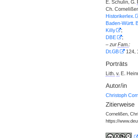
E. Schulin, G.
Ch. Corneliße
Historikerlex.
Baden-Württ. B
Killy
;
DBE
;
–
zur
Fam.
:
Dt.GB
124, 
Porträts
Lith.
v.
E. Heinr
Autor/in
Christoph Cor
Zitierweise
Cornelißen, Chr
https://www.de