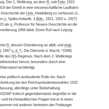
urg. Der 1. Weltkrieg, an dem
R.
seit
Febr.
1915
19 der Eintritt in eine wissenschaftliche Laufbahn:
e Geschichte der
Univ.
Heidelberg zu verfassen (1.
ien
z.
Spätscholastik, 3
Bde.
, 1921, 1922 u. 1927)
23 als
o.
Professor für Neuere Geschichte an die
eritierung 1956 blieb. Einen Ruf nach Leipzig
erte
R.
dessen Orientierung an altdt. und
engl.
l.
1947
u. d. T.
: Die Dämonie d. Macht, ⁶1948)
itik des
NS
-Regimes. Nach dem 2. Weltkriegs
eithistoriker hervor, besonders durch eine
iderstand rechtfertigt.
eine politisch ambivalente Rolle ein. Nach
twirkung bei den Reichspräsidentenwahlen 1932
assung, allerdings unter Beibehaltung
 NSDAP kritisch gegenüberstand, begrüßte er die
- und kirchenpolitischen Fragen trat er in einen
usammen mit anderen Vertretern der Freiburger