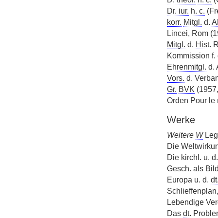
Dr. iur.
h. c.
(Fr
korr.
Mitgl.
d.
A
Lincei, Rom (1
Mitgl.
d.
Hist.
R
Kommission f. 
Ehrenmitgl.
d. 
Vors.
d. Verban
Gr.
BVK
(1957,
Orden Pour le 
Werke
Weitere
W
Leg
Die Weltwirku
Die kirchl. u. d
Gesch.
als Bil
Europa u. d.
dt
Schlieffenplan
Lebendige Ver
Das
dt.
Proble