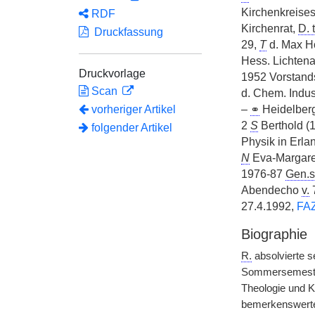
Kirchenkreises
RDF
Kirchenrat,
D. 
Druckfassung
29,
T
d. Max Ho
Hess. Lichten
Druckvorlage
1952 Vorstand
Scan
d. Chem. Indus
vorheriger Artikel
–
⚭
Heidelberg
2
S
Berthold (
folgender Artikel
Physik in Erla
N
Eva-Margare
1976-87
Gen.s
Abendecho
v.
27.4.1992,
FA
Biographie
R.
absolvierte s
Sommersemester 
Theologie und K
bemerkenswerte