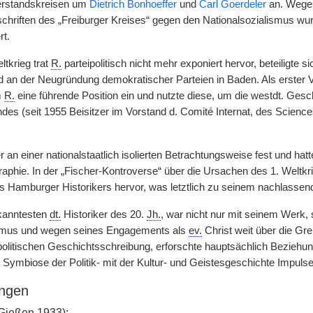
derstandskreisen um
Dietrich Bonhoeffer
und
Carl Goerdeler
an. Wegen
hriften des „Freiburger Kreises“ gegen den Nationalsozialismus wu
rt.
tkrieg trat
R.
parteipolitisch nicht mehr exponiert hervor, beteiligte
 an der Neugründung demokratischer Parteien in Baden. Als erster 
m
R.
eine führende Position ein und nutzte diese, um die westdt. Ges
ndes (seit 1955 Beisitzer im Vorstand d. Comité Internat, des Scienc
 er an einer nationalstaatlich isolierten Betrachtungsweise fest und ha
raphie. In der „Fischer-Kontroverse“ über die Ursachen des 1. Weltkr
 Hamburger Historikers hervor, was letztlich zu seinem nachlassen
ekanntesten
dt.
Historiker des 20.
Jh.
, war nicht nur mit seinem Werk
ismus und wegen seines Engagements als
ev.
Christ weit über die Gr
politischen Geschichtsschreibung, erforschte hauptsächlich Beziehung
r Symbiose der Politik- mit der Kultur- und Geistesgeschichte Impuls
ngen
Gießen 1933);