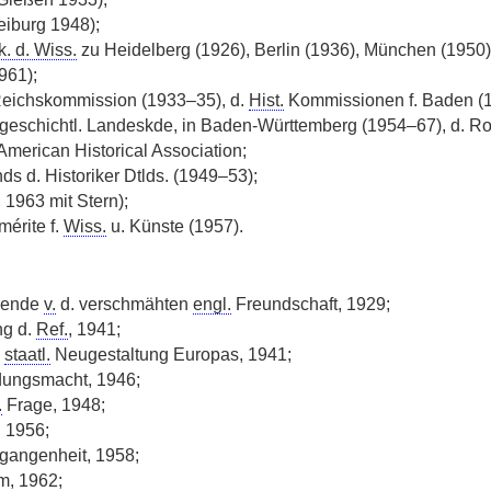
eiburg 1948);
k. d. Wiss.
zu Heidelberg (1926), Berlin (1936), München (1950) 
961);
eichskommission (1933–35), d.
Hist.
Kommissionen f. Baden (
geschichtl. Landeskde, in Baden-Württemberg (1954–67), d. Roy
American Historical Association;
ds d. Historiker Dtlds. (1949–53);
 1963 mit Stern);
mérite f.
Wiss.
u. Künste (1957).
ende
v.
d. verschmähten
engl.
Freundschaft, 1929;
ng d.
Ref.
, 1941;
.
staatl.
Neugestaltung Europas, 1941;
dungsmacht, 1946;
.
Frage, 1948;
, 1956;
gangenheit, 1958;
m, 1962;