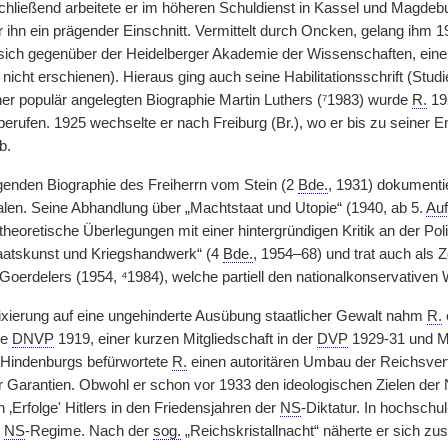
chließend arbeitete er im höheren Schuldienst in Kassel und Magdeb
r ihn ein prägender Einschnitt. Vermittelt durch Oncken, gelang ihm 19
 sich gegenüber der Heidelberger Akademie der Wissenschaften, ein
 nicht erschienen). Hieraus ging auch seine Habilitationsschrift (Stud
ner populär angelegten Biographie Martin Luthers (⁷1983) wurde
R.
19
rufen. 1925 wechselte er nach Freiburg (Br.), wo er bis zu seiner Em
b.
egenden Biographie des Freiherrn vom Stein (2
Bde.
, 1931) dokumenti
len. Seine Abhandlung über „Machtstaat und Utopie“ (1940, ab 5.
Auf
theoretische Überlegungen mit einer hintergründigen Kritik an der Pol
aatskunst und Kriegshandwerk“ (4
Bde.
, 1954–68) und trat auch als Z
Goerdelers (1954, ⁴1984), welche partiell den nationalkonservativen W
xierung auf eine ungehinderte Ausübung staatlicher Gewalt nahm
R.
ie
DNVP
1919, einer kurzen Mitgliedschaft in der
DVP
1929-31 und Mi
 Hindenburgs befürwortete
R.
einen autoritären Umbau der Reichsverf
er Garantien. Obwohl er schon vor 1933 den ideologischen Zielen der
 ‚Erfolge' Hitlers in den Friedensjahren der
NS
-Diktatur. In hochschul
m
NS
-Regime. Nach der
sog.
„Reichskristallnacht“ näherte er sich z