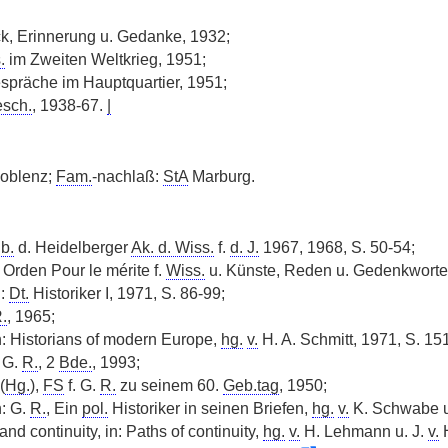
, Erinnerung u. Gedanke, 1932;
.
im Zweiten Weltkrieg, 1951;
espräche im Hauptquartier, 1951;
esch.
, 1938-67.
|
oblenz;
Fam.
-nachlaß:
StA
Marburg.
b.
d. Heidelberger
Ak. d. Wiss.
f.
d. J.
1967, 1968, S. 50-54;
: Orden Pour le mérite f.
Wiss.
u. Künste, Reden u. Gedenkworte 
n:
Dt.
Historiker I, 1971, S. 86-99;
.
, 1965;
n: Historians of modern Europe,
hg.
v.
H. A. Schmitt, 1971, S. 15
 G.
R.
, 2
Bde.
, 1993;
(
Hg.
),
FS
f. G.
R.
zu seinem 60.
Geb.tag
, 1950;
: G.
R.
, Ein
pol.
Historiker in seinen Briefen,
hg.
v.
K. Schwabe 
nd continuity, in: Paths of continuity,
hg.
v.
H. Lehmann u. J.
v.
H