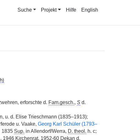
Suche
Projekt
Hilfe
English
d
h)
wehren, erforschte d.
Fam.gesch.
,
S
d.
en, u. d. Elise Trieschmann (1835–1913);
rferode u. Vaake,
Georg Karl Schüler (1793–
l, 1835
Sup.
in Allendorf/Werra,
D. theol.
h. c;
rg, 1946 Kirchenrat, 1952-60 Dekan d.