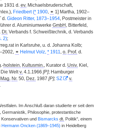
te 1931 d.
ev.
Michaelsbruderschaft,
nlex.),
Friedbert (
*
1900
,
⚭
1] Martha, 1902–
T
d.
Gideon Ritter, 1873–1954
, Postmeister in
sführer d. Aluminiumwerke
GmbH
, Bitterfeld,
.
Dt.
Verbands f. Schweißtechnik, d. Verbands
. 2)
;
reg.rat in Karlsruhe, u. d. Johanna Kolb;
1–2002,
⚭
Helmut Volz,
*
1911
,
o.
Prof.
d.
.-
holstein.
Kultusmin.
, Kurator d.
Univ.
Kiel,
. Die Welt
v.
4.1.1966
[P]
; Hamburger
-
Mag.
Nr.
50,
Dez.
1987
[P]
;
SZ
v.
.
stfalen. Im Anschluß daran studierte er seit dem
Germanistik, Philosophie, protestantische
Konservativen und
Bismarcks
dt.
Politik“, einem
i
Hermann Oncken (1869–1945)
in Heidelberg