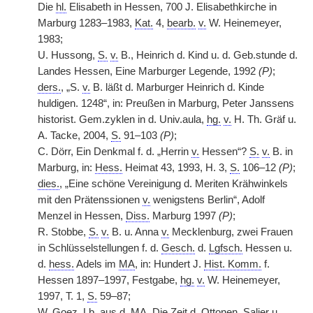
Die
hl.
Elisabeth in Hessen, 700 J. Elisabethkirche in
Marburg 1283–1983,
Kat.
4,
bearb.
v.
W. Heinemeyer,
1983;
U. Hussong,
S.
v.
B., Heinrich d. Kind u. d. Geb.stunde d.
Landes Hessen, Eine Marburger Legende, 1992
(P)
;
ders.
, „S.
v.
B. läßt d. Marburger Heinrich d. Kinde
huldigen. 1248“, in: Preußen in Marburg, Peter Janssens
historist. Gem.zyklen in d. Univ.aula,
hg.
v.
H. Th. Gräf u.
A. Tacke, 2004,
S.
91–103
(P)
;
C. Dörr, Ein Denkmal f. d. „Herrin
v.
Hessen“?
S.
v.
B. in
Marburg, in:
Hess.
Heimat 43, 1993, H. 3,
S.
106–12
(P)
;
dies.
, „Eine schöne Vereinigung d. Meriten Krähwinkels
mit den Prätenssionen
v.
wenigstens Berlin“, Adolf
Menzel in Hessen,
Diss.
Marburg 1997
(P)
;
R. Stobbe,
S.
v.
B. u. Anna
v.
Mecklenburg, zwei Frauen
in Schlüsselstellungen f. d.
Gesch.
d.
Lgfsch.
Hessen u.
d.
hess.
Adels im
MA
, in: Hundert J.
Hist. Komm.
f.
Hessen 1897–1997, Festgabe,
hg.
v.
W. Heinemeyer,
1997, T. 1,
S.
59–87;
W. Goez,
Lb.
aus d.
MA
, Die Zeit d. Ottonen, Salier u.