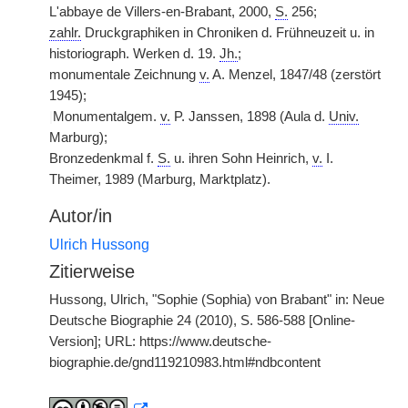
L'abbaye de Villers-en-Brabant, 2000,
S.
256;
zahlr.
Druckgraphiken in Chroniken d. Frühneuzeit u. in
historiograph. Werken d. 19.
Jh.
;
monumentale Zeichnung
v.
A. Menzel, 1847/48 (zerstört
1945);
|
Monumentalgem.
v.
P. Janssen, 1898 (Aula d.
Univ.
Marburg);
Bronzedenkmal f.
S.
u. ihren Sohn Heinrich,
v.
I.
Theimer, 1989 (Marburg, Marktplatz).
Autor/in
Ulrich Hussong
Zitierweise
Hussong, Ulrich, "Sophie (Sophia) von Brabant" in: Neue
Deutsche Biographie 24 (2010), S. 586-588 [Online-
Version]; URL: https://www.deutsche-
biographie.de/gnd119210983.html#ndbcontent