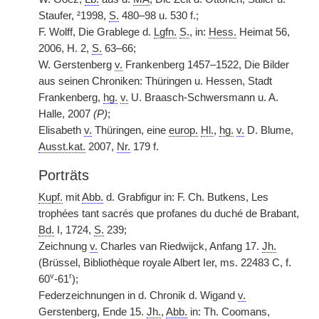
Staufer, ²1998,
S.
480–98 u. 530 f.;
F. Wolff, Die Grablege d.
Lgfn.
S.
, in:
Hess.
Heimat 56,
2006, H. 2,
S.
63–66;
W. Gerstenberg
v.
Frankenberg 1457–1522, Die Bilder
aus seinen Chroniken: Thüringen u. Hessen, Stadt
Frankenberg,
hg.
v.
U. Braasch-Schwersmann u. A.
Halle, 2007
(P)
;
Elisabeth
v.
Thüringen, eine
europ.
Hl.
,
hg.
v.
D. Blume,
Ausst.kat.
2007,
Nr.
179 f.
Porträts
Kupf.
mit
Abb.
d. Grabfigur in: F. Ch. Butkens, Les
trophées tant sacrés que profanes du duché de Brabant,
Bd.
I, 1724,
S.
239;
Zeichnung
v.
Charles van Riedwijck, Anfang 17.
Jh.
(Brüssel, Bibliothèque royale Albert Ier, ms. 22483 C, f.
v
r
60
-61
);
Federzeichnungen in d. Chronik d. Wigand
v.
Gerstenberg, Ende 15.
Jh.
,
Abb.
in: Th. Coomans,