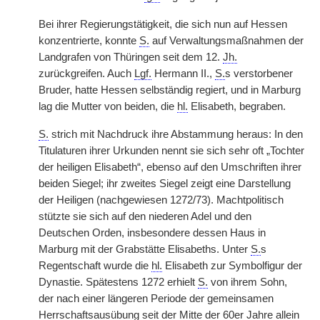
Bei ihrer Regierungstätigkeit, die sich nun auf Hessen
konzentrierte, konnte
S.
auf Verwaltungsmaßnahmen der
Landgrafen von Thüringen seit dem 12.
Jh.
zurückgreifen. Auch
Lgf.
Hermann II.,
S.
s verstorbener
Bruder, hatte Hessen selbständig regiert, und in Marburg
lag die Mutter von beiden, die
hl.
Elisabeth, begraben.
S.
strich mit Nachdruck ihre Abstammung heraus: In den
Titulaturen ihrer Urkunden nennt sie sich sehr oft „Tochter
der heiligen Elisabeth“, ebenso auf den Umschriften ihrer
beiden Siegel; ihr zweites Siegel zeigt eine Darstellung
der Heiligen (nachgewiesen 1272/73). Machtpolitisch
stützte sie sich auf den niederen Adel und den
Deutschen Orden, insbesondere dessen Haus in
Marburg mit der Grabstätte Elisabeths. Unter
S.
s
Regentschaft wurde die
hl.
Elisabeth zur Symbolfigur der
Dynastie. Spätestens 1272 erhielt
S.
von ihrem Sohn,
der nach einer längeren Periode der gemeinsamen
Herrschaftsausübung seit der Mitte der 60er Jahre allein