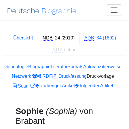
Deutsche
Biographie
Übersicht
NDB
24 (2010)
ADB
34 (1892)
NDB
-online
Genealogie
Biographie
Literatur
Porträts
Autor/in
Zitierweise
Netzwerk
RDF
Druckfassung
Druckvorlage
vorheriger Artikel
folgender Artikel
Scan
Sophie
(Sophia)
von
Brabant