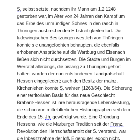
S.
selbst setzte, nachdem ihr Mann am 1.2.1248
gestorben war, im Alter von 24 Jahren den Kampf um
das Erbe des unmündigen Sohnes in den rasch in
Thüringen ausbrechenden Erbstreitigkeiten fort. Die
ludowingischen Besitzungen westlich von Thüringen
konnte sie unangefochten behaupten, die ebenfalls
erhobenen Ansprüche auf die Wartburg und Eisenach
ließen sich nicht durchsetzen. Die Städte und Burgen im
Werratal allerdings, die bislang zu Thüringen gehört
hatten, wurden der nun entstandenen Landgrafschaft
Hessen eingegliedert; auch den Besitz der mainz.
Kirchenlehen konnte
S.
wahren (1263/64). Die Sicherung
einer territorialen Basis für das neue Geschlecht
Brabant-Hessen ist ihre herausragende Lebensleistung,
die schon von mittelalterlichen Historiographen seit dem
Ende des 15.
Jh.
gewürdigt wurde. Eine Gründung
Hessens, wie die Marburger Tradition seit der
Franz.
Revolution den Herrschaftsantritt der
S.
verstand, war
die Inbesitznahme der
lgfl.
Eigengüter jedoch nicht.