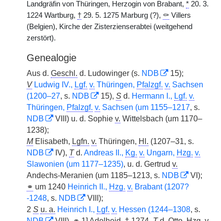
Landgräfin von Thüringen, Herzogin von Brabant,
*
20. 3.
1224 Wartburg,
†
29. 5. 1275 Marburg (?),
⚰
Villers
(Belgien), Kirche der Zisterzienserabtei (weitgehend
zerstört).
Genealogie
Aus d.
Geschl.
d. Ludowinger (s.
NDB
15);
V
Ludwig IV.,
Lgf.
v.
Thüringen,
Pfalzgf.
v.
Sachsen
(1200–27
, s.
NDB
15),
S
d.
Hermann I.,
Lgf.
v.
Thüringen,
Pfalzgf.
v.
Sachsen (um 1155–1217
, s.
NDB
VIII) u. d. Sophie
v.
Wittelsbach (um 1170–
1238);
M
Elisabeth,
Lgfn.
v.
Thüringen,
Hl.
(1207–31, s.
NDB
IV),
T
d.
Andreas II.,
Kg.
v.
Ungarn,
Hzg.
v.
Slawonien (um 1177–1235)
, u. d. Gertrud
v.
Andechs-Meranien (um 1185–1213, s.
NDB
VI);
⚭
um 1240
Heinrich II.,
Hzg.
v.
Brabant (1207?
-1248
, s.
NDB
VIII);
2
S
u. a.
Heinrich I.,
Lgf.
v.
Hessen (1244–1308
, s.
NDB
VIII),
⚭
1] Adelheid,
†
1274,
T
d. Otto,
Hzg.
v.