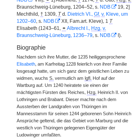
Braunschweig-Lüneburg, 1204–52, s.
NDB
19, 2]
Mechthild,
†
1309,
T
d.
Dietrich VI.,
Gf.
v.
Kleve, um
1202–60
, s.
NDB
XII, Fam.art. Kleve), 1
T
Elisabeth (1243–61,
⚭
Albrecht I.,
Hzg.
v.
Braunschweig-Lüneburg, 1236–79
, s.
NDB
I).
Biographie
Nachdem sich ihre Mutter, die 1235 heiliggesprochene
Elisabeth
, am Karfreitag 1228 feierlich von ihrer Familie
losgesagt hatte, um sich ganz dem geistlichen Leben zu
widmen, wuchs
S.
vermutlich am
lgfl.
Hof auf der
Wartburg auf. Um 1240 heiratete sie einen der
mächtigsten Fürsten des Reiches,
Hzg.
Heinrich II. von
Lothringen und Brabant. Dieser machte nach dem
Aussterben der Landgrafen von Thüringen im
Mannesstamm für seinen 1244 geborenen Sohn Heinrich
Ansprüche geltend, die das Gebiet von Marburg und die
westlich von Thüringen gelegenen Eigengüter der
Ludowinger umfaßten.