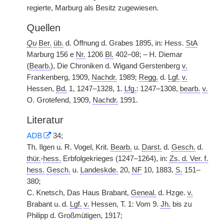
regierte, Marburg als Besitz zugewiesen.
Quellen
Qu
Ber.
üb.
d. Öffnung d. Grabes 1895, in: Hess.
StA
Marburg 156 e
Nr.
1206
Bl.
402–08; – H. Diemar
(
Bearb.
), Die Chroniken d. Wigand Gerstenberg
v.
Frankenberg, 1909,
Nachdr.
1989;
Regg.
d.
Lgf.
v.
Hessen,
Bd.
1, 1247–1328, 1.
Lfg.
: 1247–1308,
bearb.
v.
O. Grotefend, 1909,
Nachdr.
1991.
Literatur
ADB
34;
Th. Ilgen u. R. Vogel, Krit.
Bearb.
u.
Darst.
d.
Gesch.
d.
thür.
-
hess.
Erbfolgekrieges (1247–1264), in:
Zs. d. Ver. f.
hess.
Gesch.
u.
Landeskde.
20,
NF
10, 1883,
S.
151–
380;
C. Knetsch, Das Haus Brabant,
Geneal.
d. Hzge.
v.
Brabant u. d.
Lgf.
v.
Hessen, T. 1: Vom 9.
Jh.
bis zu
Philipp d. Großmütigen, 1917;