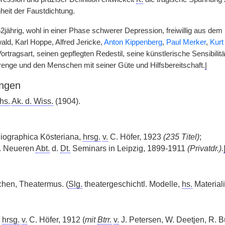
heit der Faustdichtung.
2jährig, wohl in einer Phase schwerer Depression, freiwillig aus dem 
ld, Karl Hoppe, Alfred Jericke,
Anton Kippenberg
,
Paul Merker
,
Kurt
ortragsart, seinen gepflegten Redestil, seine künstlerische Sensibilit
trenge und den Menschen mit seiner Güte und Hilfsbereitschaft.
|
ngen
hs.
Ak. d. Wiss.
(1904).
iographica Kösteriana,
hrsg.
v.
C. Höfer, 1923
(235 Titel)
;
. Neueren
Abt.
d.
Dt.
Seminars in Leipzig, 1899-1911
(Privatdr.).
en, Theatermus. (
Slg.
theatergeschichtl. Modelle,
hs.
Materiali
,
hrsg.
v.
C. Höfer, 1912 (
mit
Btrr.
v.
J. Petersen, W. Deetjen, R.