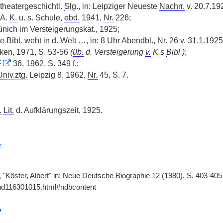
 theatergeschichtl.
Slg.
, in:
|
Leipziger Neueste
Nachrr.
v.
20.7.19
 A.
K.
u. s. Schule,
ebd.
1941,
Nr.
226;
nich im Versteigerungskat., 1925;
ne
Bibl.
weht in d. Welt …, in: 8 Uhr Abendbl.,
Nr.
26
v.
31.1.1925
tiken, 1971, S. 53-56
(
üb.
d. Versteigerung
v.
K.
s
Bibl.
)
;
F
36, 1962, S. 349 f.;
Univ.ztg.
Leipzig 8, 1962,
Nr.
45, S. 7.
.
Lit.
d. Aufklärungszeit, 1925.
r
, "Köster, Albert" in: Neue Deutsche Biographie 12 (1980), S. 403-40
gnd116301015.html#ndbcontent