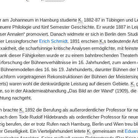
r am Johanneum in Hamburg studierte
K.
1882-87 in Tübingen und Le
euere Philologie und
|
fünf Semester Geschichte. Er wurde 1887 in Leip
er Annalen“ promoviert. Danach widmete er sich in Berlin dem Stud
 der Lessingforscher
Erich Schmidt
. 1891 erschien
K.
s bedeutende Arb
Exaktheit, die scharfsinnige kritische Analysen ermöglichte, mit fein
ank dieser Fähigkeiten wurde er zu einem bahnbrechenden Theaterhist
rforschung der Bühnenverhältnisse im 16. Jahrhundert, zum andern de
 Bühnenmodellen des 16. bis 19. Jahrhunderts, darunter Bühnen der
uchform vorgetragenen Rekonstruktionen der Bühnen der Meistersin
erts) waren wohl die denkwürdigste Leistung auf diesem Gebiete.
K.
g
, so in der Akademieabhandlung „Das Bild an der Wand“ (1909), di
htung nachgeht.
h brachte
K.
1892 die Berufung als außerordentlicher Professor für n
ach dem Tode Rudolf Hildebrands als ordentlicher Professor für neue
zig berufen, der er trotz Rufen nach Hamburg, Berlin und Wien treu b
r Geselligkeit. Ein Vierteljahrhundert leitete
K.
gemeinsam mit
Eduard