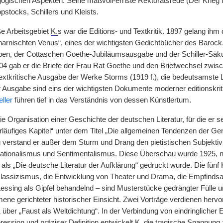
gischen Aspekten. Seine maßvoll-ernste Rektoratsrede (Der Krieg und
pstocks, Schillers und Kleists.
e Arbeitsgebiet
K.
s war die Editions- und Textkritik. 1897 gelang ihm d
harnischten Venus“, eines der wichtigsten Gedichtbücher des Barock.
en, der Cottaschen Goethe-Jubiläumsausgabe und der Schiller-Säkul
904 gab er die Briefe der Frau Rat Goethe und den Briefwechsel zwi
textkritische Ausgabe der Werke Storms (1919 f.), die bedeutsamste 
r Ausgabe sind eins der wichtigsten Dokumente moderner editionskri
eller
führen tief in das Verständnis von dessen Künstlertum.
ie Organisation einer Geschichte der deutschen Literatur, für die er
orläufiges Kapitel“ unter dem Titel „Die allgemeinen Tendenzen der G
erstand er außer dem Sturm und Drang den pietistischen Subjektivi
Rationalismus und Sentimentalismus. Diese Überschau wurde 1925,
als „Die deutsche Literatur der Aufklärung“ gedruckt wurde. Die fünf
lassizismus, die Entwicklung von Theater und Drama, die Empfindsa
Lessing als Gipfel behandelnd – sind Musterstücke gedrängter Fülle u
e gerichteter historischer Einsicht. Zwei Vorträge verdienen herv
 über „Faust als Weltdichtung“. In der Verbindung von eindringlich
ression und präziser Definition entwickelt
K.
die tragische Spannung 