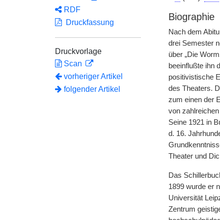
RDF
Biographie
Druckfassung
Nach dem Abitu
drei Semester n
Druckvorlage
über „Die Worms
Scan
beeinflußte ihn
vorheriger Artikel
positivistische 
des Theaters. D
folgender Artikel
zum einen der E
von zahlreichen
Seine 1921 in B
d. 16. Jahrhund
Grundkenntnisse
Theater und Dic
Das Schillerbuc
1899 wurde er n
Universität Leip
Zentrum geistige