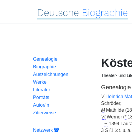
Deutsche
Biographie
Köste
Genealogie
Biographie
Auszeichnungen
Theater- und Lit
Werke
Genealogie
Literatur
V
Heinrich Ma
Porträts
Schröder;
Autor/in
M
Mathilde (1
Zitierweise
Vt
Werner (
*
18
-
⚭
1894 Laura
Netzwerk
3
S
(1 ⚔).
u. a.