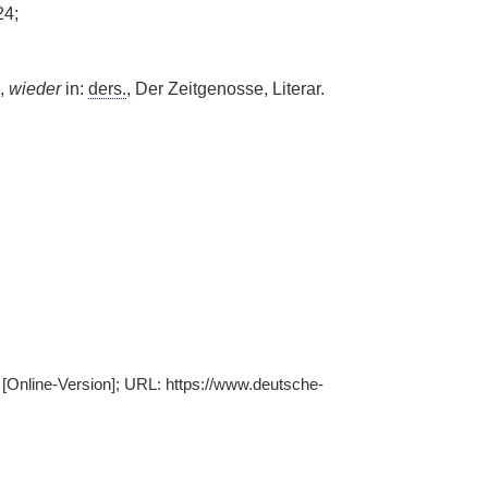
24;
,
wieder
in:
ders.
, Der Zeitgenosse, Literar.
5 [Online-Version]; URL: https://www.deutsche-