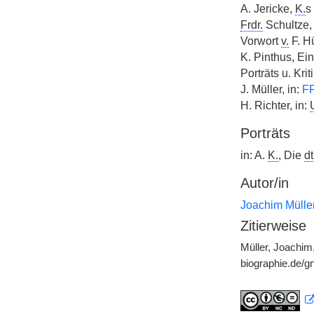
A. Jericke,
K.
s
Frdr.
Schultze,
Vorwort
v.
F. Hü
K. Pinthus, Ei
Porträts u. Kri
J. Müller, in:
F
H. Richter, in:
Porträts
in: A.
K.
, Die
dt
Autor/in
Joachim Mülle
Zitierweise
Müller, Joachim
biographie.de/