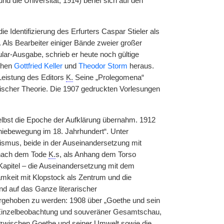
 die Universität, 1914) berief sich auf den
ie Identifizierung des Erfurters Caspar Stieler als
 Als Bearbeiter einiger Bände zweier großer
ar-Ausgabe, schrieb er heute noch gültige
schen
Gottfried Keller
und
Theodor Storm
heraus.
Leistung des Editors
K.
Seine „Prolegomena“
tischer Theorie. Die 1907 gedruckten Vorlesungen
 selbst die Epoche der Aufklärung übernahm. 1912
eniebewegung im 18. Jahrhundert“. Unter
smus, beide in der Auseinandersetzung mit
 nach dem Tode
K.
s, als Anhang dem Torso
 Kapitel – die Auseinandersetzung mit dem
mkeit mit Klopstock als Zentrum und die
nd auf das Ganze literarischer
orgehoben zu werden: 1908 über „Goethe und sein
er Einzelbeobachtung und souveräner Gesamtschau,
zwischen Goethe und seiner Umwelt sowie die