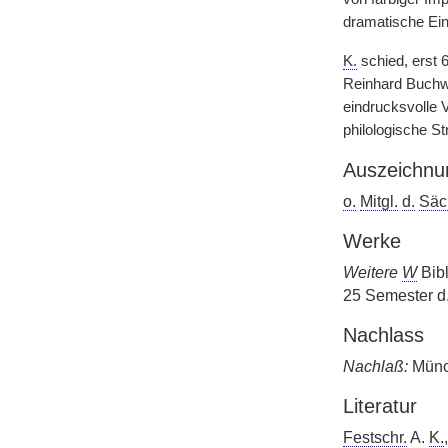
dramatische Ein
K.
schied, erst 6
Reinhard Buchwa
eindrucksvolle V
philologische S
Auszeichnu
o.
Mitgl.
d.
Säc
Werke
Weitere
W
Bibl
25 Semester d
Nachlass
Nachlaß:
Münch
Literatur
Festschr.
A.
K.