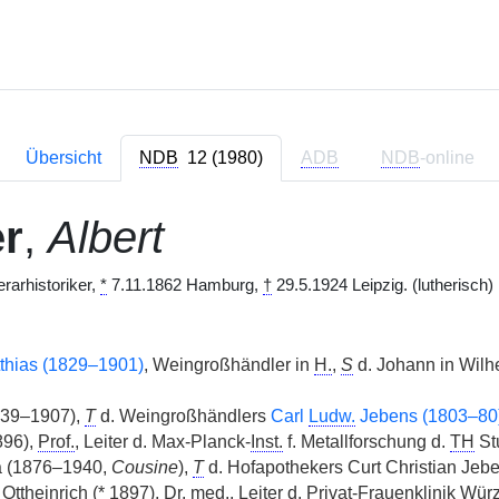
Übersicht
NDB
12 (1980)
ADB
NDB
-online
r
,
Albert
erarhistoriker,
*
7.11.1862 Hamburg,
†
29.5.1924 Leipzig. (lutherisch)
tthias (1829–1901)
, Weingroßhändler in
H.
,
S
d. Johann in Wilh
839–1907),
T
d. Weingroßhändlers
Carl
Ludw.
Jebens (1803–80
96),
Prof.
, Leiter d. Max-Planck-
Inst.
f. Metallforschung d.
TH
Stu
 (1876–1940,
Cousine
),
T
d. Hofapothekers Curt Christian Jeb
Ottheinrich (
*
1897),
Dr. med.
, Leiter d. Privat-Frauenklinik Wür