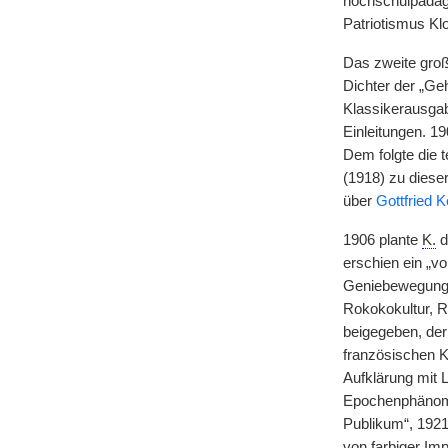
hochschulpädago
Patriotismus Klo
Das zweite groß
Dichter der „Ge
Klassikerausgab
Einleitungen. 1
Dem folgte die 
(1918) zu diese
über
Gottfried K
1906 plante
K.
d
erschien ein „v
Geniebewegung v
Rokokokultur, 
beigegeben, der 
französischen K
Aufklärung mit 
Epochenphänomen
Publikum“, 1921
von farbiger Imp