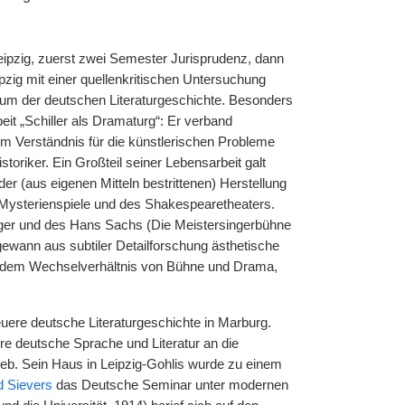
ipzig, zuerst zwei Semester Jurisprudenz, dann
zig mit einer quellenkritischen Untersuchung
ium der deutschen Literaturgeschichte. Besonders
eit „Schiller als Dramaturg“: Er verband
stem Verständnis für die künstlerischen Probleme
oriker. Ein Großteil seiner Lebensarbeit galt
r (aus eigenen Mitteln bestrittenen) Herstellung
 Mysterienspiele und des Shakespearetheaters.
ger und des Hans Sachs (Die Meistersingerbühne
ewann aus subtiler Detailforschung ästhetische
e dem Wechselverhältnis von Bühne und Drama,
euere deutsche Literaturgeschichte in Marburg.
re deutsche Sprache und Literatur an die
lieb. Sein Haus in Leipzig-Gohlis wurde zu einem
 Sievers
das Deutsche Seminar unter modernen