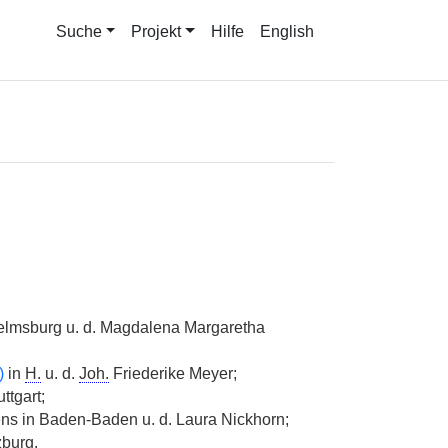
Suche
Projekt
Hilfe
English
elmsburg u. d. Magdalena Margaretha
)
in
H.
u. d.
Joh.
Friederike Meyer;
ttgart;
ens in Baden-Baden u. d. Laura Nickhorn;
zburg.