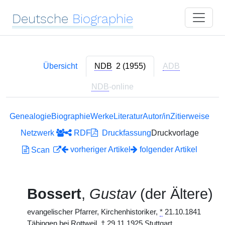
Deutsche
Biographie
Übersicht
NDB
2 (1955)
ADB
NDB
-online
Genealogie
Biographie
Werke
Literatur
Autor/in
Zitierweise
Netzwerk
RDF
Druckfassung
Druckvorlage
vorheriger Artikel
folgender Artikel
Scan
Bossert
,
Gustav
(der Ältere)
evangelischer Pfarrer, Kirchenhistoriker,
*
21.10.1841
Täbingen bei Rottweil,
†
29.11.1925 Stuttgart.