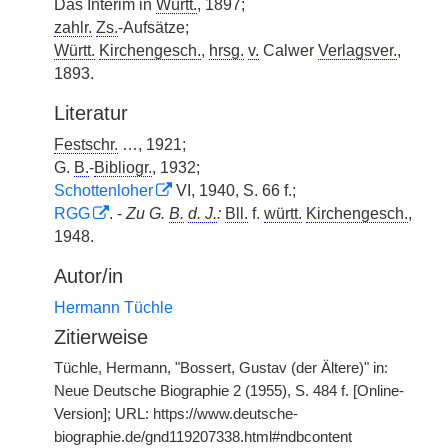
Das Interim in
Württ.
, 1897;
zahlr.
Zs.
-Aufsätze;
Württ.
Kirchengesch.
,
hrsg.
v.
Calwer
Verlagsver.
,
1893.
Literatur
Festschr.
…, 1921;
G.
B.
-
Bibliogr.
, 1932;
Schottenloher
VI, 1940, S. 66 f.;
RGG
. -
Zu G.
B.
d. J.
:
Bll.
f.
württ.
Kirchengesch.
,
1948.
Autor/in
Hermann Tüchle
Zitierweise
Tüchle, Hermann, "Bossert, Gustav (der Ältere)" in:
Neue Deutsche Biographie 2 (1955), S. 484 f. [Online-
Version]; URL: https://www.deutsche-
biographie.de/gnd119207338.html#ndbcontent