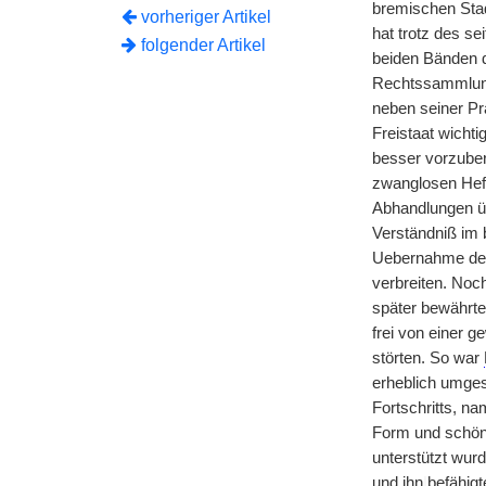
bremischen Stad
vorheriger Artikel
hat trotz des s
folgender Artikel
beiden Bänden de
Rechtssammlung 
neben seiner Pr
Freistaat wicht
besser vorzuber
zwanglosen Heft
Abhandlungen übe
Verständniß im 
Uebernahme der 
verbreiten. Noch
später bewährte 
frei von einer g
störten. So war
erheblich umges
Fortschritts, na
Form und schön
unterstützt wur
und ihn
|
befähig