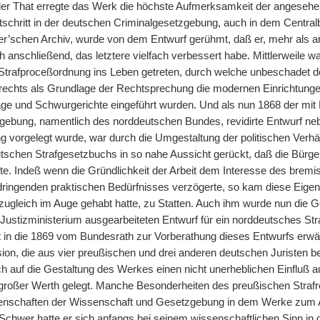
er That erregte das Werk die höchste Aufmerksamkeit der angesehe
rtschritt in der deutschen Criminalgesetzgebung, auch in dem Central
’schen Archiv, wurde von dem Entwurf gerühmt, daß er, mehr als a
 anschließend, das letztere vielfach verbessert habe. Mittlerweile w
 Strafproceßordnung ins Leben getreten, durch welche unbeschadet d
rechts als Grundlage der Rechtsprechung die modernen Einrichtungen
lage und Schwurgerichte eingeführt wurden. Und als nun 1868 der mit 
ebung, namentlich des norddeutschen Bundes, revidirte Entwurf n
 vorgelegt wurde, war durch die Umgestaltung der politischen Verhäl
tschen Strafgesetzbuchs in so nahe Aussicht gerückt, daß die Bürge
e. Indeß wenn die Gründlichkeit der Arbeit dem Interesse des bremisc
 dringenden praktischen Bedürfnisses verzögerte, so kam diese
|
Eigen
 zugleich im Auge gehabt hatte, zu Statten. Auch ihm wurde nun die G
Justizministerium ausgearbeiteten Entwurf für ein norddeutsches Str
t in die 1869 vom Bundesrath zur Vorberathung dieses Entwurfs erw
on, die aus vier preußischen und drei anderen deutschen Juristen be
h auf die Gestaltung des Werkes einen nicht unerheblichen Einfluß a
n großer Werth gelegt. Manche Besonderheiten des preußischen Straf
nschaften der Wissenschaft und Gesetzgebung in dem Werke zum Ausd
. Schwer hatte er sich anfangs bei seinem wissenschaftlichen Sinn in