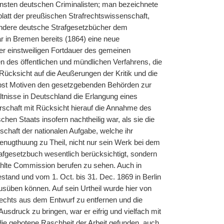
nsten deutschen Criminalisten; man bezeichnete
blatt der preußischen Strafrechtswissenschaft,
ndere deutsche Strafgesetzbücher dem
ar in Bremen bereits (1864) eine neue
er einstweiligen Fortdauer des gemeinen
 des öffentlichen und mündlichen Verfahrens, die
Rücksicht auf die Aeußerungen der Kritik und die
ebst Motiven den gesetzgebenden Behörden zur
tnisse in Deutschland die Erlangung eines
rschaft mit Rücksicht hierauf die Annahme des
hen Staats insofern nachtheilig war, als sie die
schaft der nationalen Aufgabe, welche ihr
enugthuung zu Theil, nicht nur sein Werk bei dem
afgesetzbuch wesentlich berücksichtigt, sondern
ählte Commission berufen zu sehen. Auch in
stand und vom 1. Oct. bis 31. Dec. 1869 in Berlin
usüben können. Auf sein Urtheil wurde hier von
rechts aus dem Entwurf zu entfernen und die
ruck zu bringen, war er eifrig und vielfach mit
 die gebotene Raschheit der Arbeit gefunden, auch