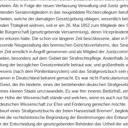
arteien. Als in Folge der neuen Verfassung Verwaltung und Justiz get
etenden Senatsmitgliedern in das neugebildete Richtercollegium beruf
rbeiten, welche der damaligen Gesetzgebung oblagen, wesentlich beth
den Thätigkeit widmen, seit er am 26. Mai 1852 zum Mitgliede des
e Bürgerschaft (gesetzgebende Versammlung), deren Vicepräsident 
n erkoren hatte. Die schon vor längerer Zeit beschlossene, aber in F
ssende Neugestaltung des bremischen Gerichtsverfahrens, des Strafr
er Zeit ernstlich in Angriff genommen und als Mitglied der Justizco
rbeiten, besonders auf dem Gebiet der Strafrechtspflege. Anderthalb 
itung der bezüglichen Gesetzentwürfe betraut war, und großentheils 
sens (nach dem Pönitentiarsystem) und das Strafgesetzbuch sein g
amen in Deutschland bekannt gemacht. Es war nicht Particularismus,
Geist, der ihn hinderte, eines der bestehenden deutschen Strafges
eines kleinen Staats umzuwandeln. Es war ihm inneres Bedürfniß, ei
er Höhe der Wissenschaft stände und welches, wenn es auch nur für 
r deutschen Wissenschaft zur Ehre und Förderung gereichen möchte.
ntwurf eines Strafgesetzbuchs der freien Hansestadt Bremen“, begleit
wie die rechtshistorische Begründung der Bestimmungen des Entwurfs 
 der Entscheidung der gesetzgebenden Behörden das Urtheil der wis