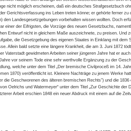
ange nicht möglich erscheinen, daß ein deutsches Strafgesetzbuch ohn
der Gerichtsverfassung ins Leben treten könne; er gehörte ferner zu
n) den Landesgesetzgebungen vorbehalten wissen wollten. Doch erfül
ar einer der Eifrigsten, die Vorzüge des neuen Gesetzbuchs, namentl
hen Entwurf nicht in gleichem Maße auszeichnete, zu preisen. Und z
Aufgabe, die Gesetzgebung des eigenen Staates in Einklang mit dem 
sse. Allein bald setzte eine längere Krankheit, die am 3. Juni 1872 tö
er Vaterstadt gewidmeten Arbeiten seiner jüngeren Jahre hat er auch
Jahre vor seinem Tode eine sehr werthvolle Ergänzung zu der Geschic
lung, welche unter dem Titel „Der bremische Civilproceß im 14. Jah
men 1870) veröffentlicht ist. Kleinere Nachträge zu jenem Werke h
r die Geschworenen des älteren bremischen Rechts") und die 1836 
on Oelrichs und Watermeyer“ unter dem Titel „Zur Geschichte der 
tzterer Arbeit erschien 1848 ein neuer Abdruck mit einem auf die Zei