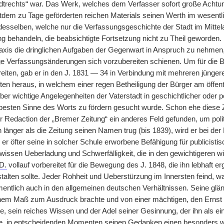
trechts“ war. Das Werk, welches dem Verfasser sofort große Achtung
eitdem zu Tage geförderten reichen Materials seinen Werth im wesentl
sselben, welche nur die Verfassungsgeschichte der Stadt im Mittelalt
behandeln, die beabsichtigte Fortsetzung nicht zu Theil geworden
axis die dringlichen Aufgaben der Gegenwart in Anspruch zu nehmen
ige Verfassungsänderungen sich vorzubereiten schienen. Um für die 
eiten, gab er in den J. 1831 — 34 in Verbindung mit mehreren jünger
en heraus, in welchem einer regen Betheiligung der Bürger am öffen
r wichtige Angelegenheiten der Vaterstadt in geschichtlicher oder po
besten Sinne des Worts zu fördern gesucht wurde. Schon ehe diese Ze
Redaction der „Bremer Zeitung“ ein anderes Feld gefunden, um polit
 länger als die Zeitung seinen Namen trug (bis 1839), wird er bei de
er öfter seine in solcher Schule erworbene Befähigung für publicistisc
ewissen Ueberladung und Schwerfälligkeit, die in den gewichtigeren w
D.
vollauf vorbereitet für die Bewegung des J. 1848, die ihn lebhaft
talten sollte. Jeder Rohheit und Ueberstürzung im Innersten feind, 
mentlich auch in den allgemeinen deutschen Verhältnissen. Seine glän
em Maß zum Ausdruck brachte und von einer mächtigen, den Ernst
de, sein reiches Wissen und der Adel seiner Gesinnung, der ihn als ei
te, in entscheidenden Momenten seinen Gedanken einen besonders w