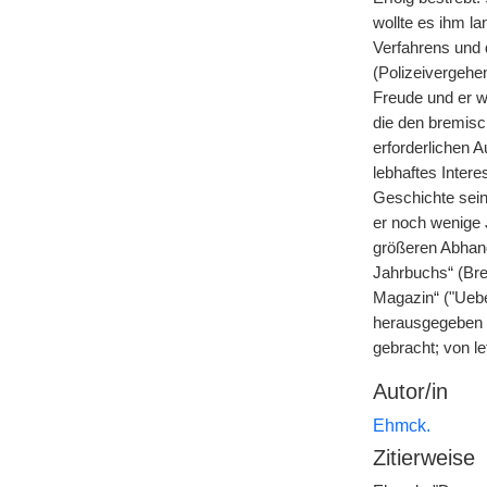
wollte es ihm l
Verfahrens und 
(Polizeivergehe
Freude und er w
die den bremisc
erforderlichen 
lebhaftes Intere
Geschichte sein
er noch wenige 
größeren Abhand
Jahrbuchs“ (Bre
Magazin“ ("Uebe
herausgegeben v
gebracht; von le
Autor/in
Ehmck.
Zitierweise