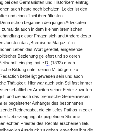
 bei den Germanisten und Historikern eintrug,
ichen auch heute noch behalten. Leider ist den
er und einen Theil ihrer ältesten
. Denn schon begannen den jungen Advocaten
, zumal da auch in dem kleinen bremischen
Behandlung dieser Fragen sich und Andere desto
en Juristen das „Bremische Magazin“ in
tlichen Leben das Wort geredet, eingehende
litischer Beziehung geliefert und so deren
itschrift einging, hatte
D.
(1833) durch
ische Bildung unter seinen Mitbürgern zu
r Redaction betheiligt gewesen sein und auch
he Thätigkeit. Hier war auch sein Stil fast immer
issenschaftlichen Arbeiten seiner Feder zuweilen
 ergriff und die auch das bremische Gemeinwesen
war er begeisterter Anhänger des besonnenen
zende Rednergabe, die ein tiefes Pathos in edler
 der Ueberzeugung abspiegelnden Stimme
nen echten Priester des Rechts erscheinen ließ
eihevollen Ausdruck zu geben, erwarben ihm die