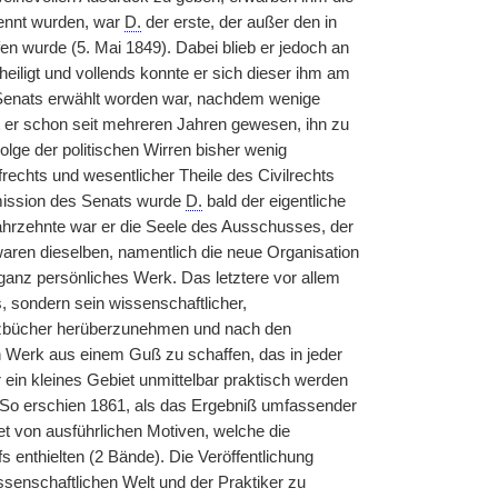
rennt wurden, war
D.
der erste, der außer den in
en wurde (5. Mai 1849). Dabei blieb er jedoch an
eiligt und vollends konnte er sich dieser ihm am
 Senats erwählt worden war, nachdem wenige
er schon seit mehreren Jahren gewesen, ihn zu
olge der politischen Wirren bisher wenig
echts und wesentlicher Theile des Civilrechts
mmission des Senats wurde
D.
bald der eigentliche
Jahrzehnte war er die Seele des Ausschusses, der
waren dieselben, namentlich die neue Organisation
anz persönliches Werk. Das letztere vor allem
 sondern sein wissenschaftlicher,
etzbücher herüberzunehmen und nach den
n Werk aus einem Guß zu schaffen, das in jeder
ein kleines Gebiet unmittelbar praktisch werden
 So erschien 1861, als das Ergebniß umfassender
et von ausführlichen Motiven, welche die
enthielten (2 Bände). Die Veröffentlichung
senschaftlichen Welt und der Praktiker zu