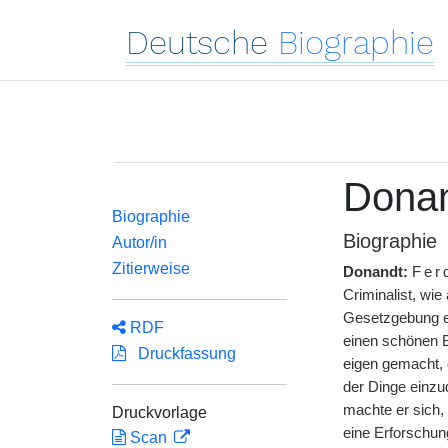
Deutsche
Biographie
Donan
Biographie
Biographie
Autor/in
Zitierweise
Donandt:
Fer
Criminalist, wie
Gesetzgebung ei
RDF
einen schönen B
Druckfassung
eigen gemacht, d
der Dinge einzu
machte er sich,
Druckvorlage
eine Erforschun
Scan