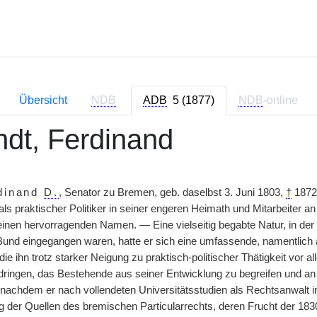
Übersicht
NDB
ADB
5 (1877)
NDB
-online
dt, Ferdinand
dinand
D.
, Senator zu Bremen, geb. daselbst 3. Juni 1803,
†
1872,
 als praktischer Politiker in seiner engeren Heimath und Mitarbeiter 
nen hervorragenden Namen. — Eine vielseitig begabte Natur, in der
und eingegangen waren, hatte er sich eine umfassende, namentlich a
ie ihn trotz starker Neigung zu praktisch-politischer Thätigkeit vor 
dringen, das Bestehende aus seiner Entwicklung zu begreifen und a
 nachdem er nach vollendeten Universitätsstudien als Rechtsanwalt in
g der Quellen des bremischen Particularrechts, deren Frucht der 18