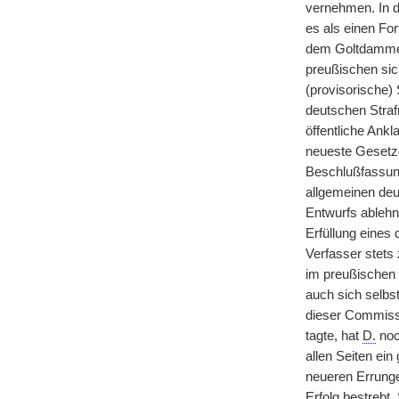
vernehmen. In d
es als einen Fo
dem Goltdammer
preußischen sich
(provisorische)
deutschen Straf
öffentliche Ank
neueste Gesetzg
Beschlußfassung
allgemeinen deu
Entwurfs ablehnt
Erfüllung eines
Verfasser stets
im preußischen 
auch sich selbs
dieser Commissi
tagte, hat
D.
noc
allen Seiten ei
neueren Errunge
Erfolg bestrebt