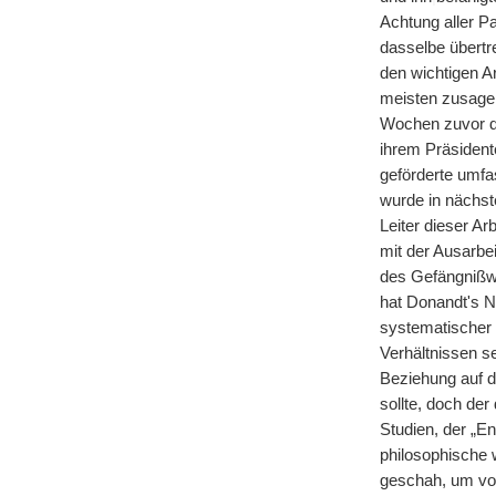
Achtung aller P
dasselbe übertr
den wichtigen A
meisten zusagen
Wochen zuvor di
ihrem Präsidente
geförderte umfa
wurde in nächst
Leiter dieser A
mit der Ausarbe
des Gefängnißwe
hat Donandt's N
systematischer 
Verhältnissen s
Beziehung auf d
sollte, doch de
Studien, der „E
philosophische 
geschah, um vor