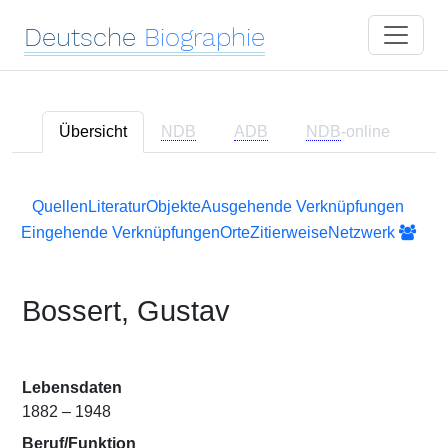
Deutsche
Biographie
Übersicht
NDB
ADB
NDB
-online
Quellen
Literatur
Objekte
Ausgehende Verknüpfungen
Eingehende Verknüpfungen
Orte
Zitierweise
Netzwerk
Bossert, Gustav
Lebensdaten
1882 – 1948
Beruf/Funktion