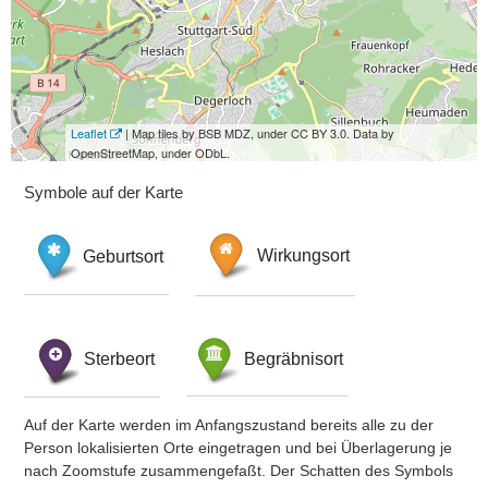
Leaflet
| Map tiles by BSB MDZ, under CC BY 3.0. Data by
OpenStreetMap, under ODbL.
Symbole auf der Karte
Geburtsort
Wirkungsort
Sterbeort
Begräbnisort
Auf der Karte werden im Anfangszustand bereits alle zu der
Person lokalisierten Orte eingetragen und bei Überlagerung je
nach Zoomstufe zusammengefaßt. Der Schatten des Symbols