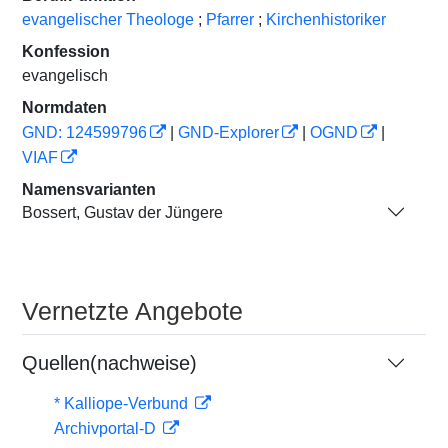
evangelischer Theologe
;
Pfarrer
;
Kirchenhistoriker
Konfession
evangelisch
Normdaten
GND: 124599796
|
GND-Explorer
|
OGND
|
VIAF
Namensvarianten
Bossert, Gustav der Jüngere
Vernetzte Angebote
Quellen(nachweise)
* Kalliope-Verbund
Archivportal-D