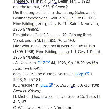
Theaterwiss.
Inst.
d.
Univ.
Berlin seit … 1923
abgehalten hat, 1933
(Privatdr.)
;
Die theatergeschichtl. u. dramaturg.
Schrr.
aus d.
Berliner
theaterwiss.
Schule M.
H.
s (1898-1933),
Eine
Bibliogr.
, zus.gest.
v.
B. Th. Satori-Neumann,
1935
(Privatdr.)
;
Festgabe d.
Ges.
f.
Dt.
Lit.
z.
70.
Geb.tag
ihres
Vorsitzenden M.
H.
, 1935
(Privatdr.)
;
Die
Schrr.
aus d. Berliner
lit.
wiss.
Schule M.
H.
s
(1895-1936), Eine
Bibliogr.
,
hrsg.
f. d.
Ges.
f.
Dt.
Lit.
,
1936
(PriDatdr.)
;
- A. Köster, in:
DLZ
44, 1923,
Sp.
18-20
(zu
H.
s
„Offenem Brief“)
;
ders.
, Die Bühne d. Hans Sachs, in:
DVjS
1,
1923, S. 557-81;
K. Drescher, in:
DLZ
46, 1925,
Sp.
307-18
(zum
Streit
H.
-Köster)
;
H. Michel,
Theaterwiss.
, in: Die Scene 15, 1925,
H.
4, S. 67;
G. Witkowski, Hat es e. Nürnberger