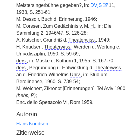
Meistersingerbühne gegeben?, in:
DVjS
11,
1933, S. 251-61;
M. Dessoir, Buch d. Erinnerung, 1946;
M. Corssen, Zum Gedächtnis
v.
M.
H.
, in: Die
Sammlung 2, 1946/47, S. 126-28;
A. Kutscher, Grundriß d.
Theaterwiss.
, 1949;
H. Knudsen,
Theaterwiss.
, Werden u. Wertung e.
Univ.disziplin, 1950, S. 59-69;
ders.
, in: Maske u. Kothurn 1, 1955, S. 167-70;
ders.
, Begründung u. Entwicklung d.
Theaterwiss.
an d. Friedrich-Wilhelms-
Univ.
, in: Studium
Berolinense, 1960, S. 739-54;
M. Weichert, Zikrōnōt [Erinnerungen], Tel Aviv 1960
(
hebr.
,
P
)
;
Enc.
dello Spettacolo VI, Rom 1959.
Autor/in
Hans Knudsen
Zitierweise