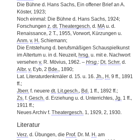
Die Bühne d. Hans Sachs, Ein offener Brief an A.
Köster, 1923;
Noch einmal: Die Bühne d. Hans Sachs, 1924;
Forschungen
z.
dt.
Theatergesch.
d.
MA
u. d.
Renaissance, 2 T., 1955, Vorwort, Kürzungen u.
Anm.
v.
H.
Schiemann;
Die Entstehung d. berufsmäßigen Schauspielkunst
im Altertum u. in d. Neuzeit,
hrsg.
u. mit e. Nachwort
versehen
v.
R. Mövius, 1962. –
Hrsg.
:
Dt.
Schrr.
d.
Albr.
v.
Eyb, 2
Bde.
, 1890;
Lat. Literaturdenkmäler d. 15. u. 16.
Jh.
,
H.
9 ff., 1891
ff.;
Jberr.
f. neuere
dt.
Lit.gesch.
,
Bd.
1 ff., 1892 ff.;
Zs.
f.
Gesch.
d. Erziehung u. d. Unterrichtes,
Jg.
1 ff.,
1911 ff.;
Neues Archiv f.
Theatergesch.
1, 1929, 2, 1930.
Literatur
Verz.
d. Übungen, die
Prof.
Dr. M.
H.
am