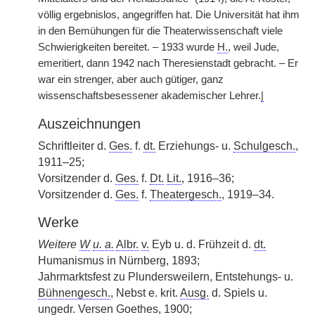
völlig ergebnislos, angegriffen hat. Die Universität hat ihm
in den Bemühungen für die Theaterwissenschaft viele
Schwierigkeiten bereitet. – 1933 wurde
H.
, weil Jude,
emeritiert, dann 1942 nach Theresienstadt gebracht. – Er
war ein strenger, aber auch gütiger, ganz
wissenschaftsbesessener akademischer Lehrer.
|
Auszeichnungen
Schriftleiter d.
Ges.
f.
dt.
Erziehungs- u.
Schulgesch.
,
1911–25;
Vorsitzender d.
Ges.
f.
Dt.
Lit.
, 1916–36;
Vorsitzender d.
Ges.
f.
Theatergesch.
, 1919–34.
Werke
Weitere
W
u. a.
Albr.
v.
Eyb u. d. Frühzeit d.
dt.
Humanismus in Nürnberg, 1893;
Jahrmarktsfest zu Plundersweilern, Entstehungs- u.
Bühnengesch.
, Nebst e. krit.
Ausg.
d. Spiels u.
ungedr.
Versen Goethes, 1900;