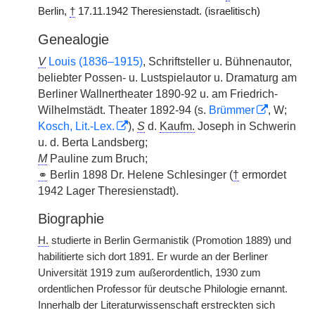
Berlin,
†
17.11.1942 Theresienstadt. (israelitisch)
Genealogie
V
Louis (1836–1915)
, Schriftsteller u. Bühnenautor,
beliebter Possen- u. Lustspielautor u. Dramaturg am
Berliner Wallnertheater 1890-92 u. am Friedrich-
Wilhelmstädt. Theater 1892-94 (s.
Brümmer
, W;
Kosch, Lit.-Lex.
),
S
d.
Kaufm.
Joseph in Schwerin
u. d. Berta Landsberg;
M
Pauline zum Bruch;
⚭
Berlin 1898 Dr. Helene Schlesinger (
†
ermordet
1942 Lager Theresienstadt).
Biographie
H.
studierte in Berlin Germanistik (Promotion 1889) und
habilitierte sich dort 1891. Er wurde an der Berliner
Universität 1919 zum außerordentlich, 1930 zum
ordentlichen Professor für deutsche Philologie ernannt.
Innerhalb der Literaturwissenschaft erstreckten sich