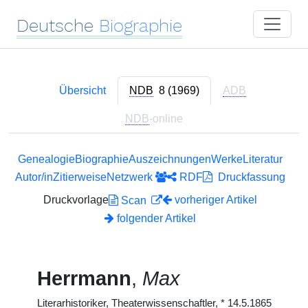
Deutsche
Biographie
Übersicht
NDB
8 (1969)
ADB
NDB
-online
Genealogie
Biographie
Auszeichnungen
Werke
Literatur
Autor/in
Zitierweise
Netzwerk
RDF
Druckfassung
Druckvorlage
vorheriger Artikel
Scan
folgender Artikel
Herrmann
,
Max
Literarhistoriker, Theaterwissenschaftler,
*
14.5.1865