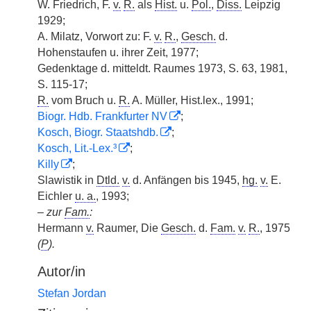
W. Friedrich, F.
v.
R.
als
Hist.
u.
Pol.
,
Diss.
Leipzig
1929;
A. Milatz, Vorwort zu: F.
v.
R.
,
Gesch.
d.
Hohenstaufen u. ihrer Zeit, 1977;
Gedenktage d. mitteldt. Raumes 1973, S. 63, 1981,
S. 115-17;
R.
vom Bruch u.
R.
A. Müller, Hist.lex., 1991;
Biogr. Hdb. Frankfurter NV
;
Kosch, Biogr. Staatshdb.
;
Kosch, Lit.-Lex.³
;
Killy
;
Slawistik in
Dtld.
v.
d. Anfängen bis 1945,
hg.
v.
E.
Eichler
u. a.
, 1993;
–
zur
Fam.
:
Hermann
v.
Raumer, Die
Gesch.
d.
Fam.
v.
R.
, 1975
(
P
).
Autor/in
Stefan Jordan