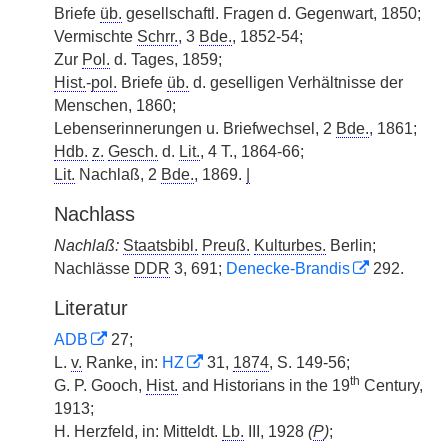
Briefe
üb.
gesellschaftl. Fragen d. Gegenwart, 1850;
Vermischte
Schrr.
, 3
Bde.
, 1852-54;
Zur
Pol.
d. Tages, 1859;
Hist.
-
pol.
Briefe
üb.
d. geselligen Verhältnisse der
Menschen, 1860;
Lebenserinnerungen u. Briefwechsel, 2
Bde.
, 1861;
Hdb.
z.
Gesch.
d.
Lit.
, 4 T., 1864-66;
Lit.
Nachlaß, 2
Bde.
, 1869.
|
Nachlass
Nachlaß:
Staatsbibl.
Preuß.
Kulturbes.
Berlin;
Nachlässe
DDR
3, 691;
Denecke-Brandis
292.
Literatur
ADB
27;
L.
v.
Ranke, in:
HZ
31,
1874
, S. 149-56;
th
G. P. Gooch,
Hist.
and Historians in the 19
Century,
1913;
H. Herzfeld, in: Mitteldt.
Lb.
III, 1928
(
P
)
;