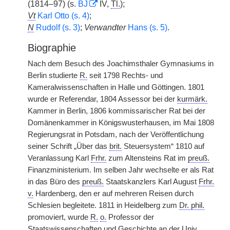
(1814–97) (s.
BJ
IV,
Tl.
);
Vt
Karl Otto (s. 4)
;
N
Rudolf (s. 3)
;
Verwandter
Hans (s. 5)
.
Biographie
Nach dem Besuch des Joachimsthaler Gymnasiums in
Berlin studierte
R.
seit 1798 Rechts- und
Kameralwissenschaften in Halle und Göttingen. 1801
wurde er Referendar, 1804 Assessor bei der
kurmärk.
Kammer in Berlin, 1806 kommissarischer Rat bei der
Domänenkammer in Königswusterhausen, im Mai 1808
Regierungsrat in Potsdam, nach der Veröffentlichung
seiner Schrift „Über das
brit.
Steuersystem“ 1810 auf
Veranlassung Karl
Frhr.
zum Altensteins Rat im
preuß.
Finanzministerium. Im selben Jahr wechselte er als Rat
in das Büro des
preuß.
Staatskanzlers Karl August
Frhr.
v.
Hardenberg, den er auf mehreren Reisen durch
Schlesien begleitete. 1811 in Heidelberg zum
Dr. phil.
promoviert, wurde
R.
o.
Professor der
Staatswissenschaften und Geschichte an der
Univ.