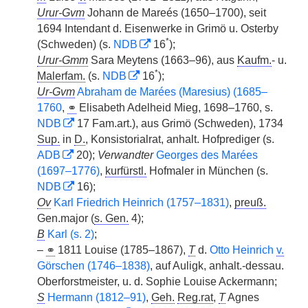
Urur-Gvm
Johann de Mareés (1650–1700), seit
1694 Intendant d. Eisenwerke in Grimö u. Osterby
*
(Schweden) (s.
NDB
16
);
Urur-Gmm
Sara Meytens (1663–96), aus
Kaufm.
- u.
*
Malerfam.
(s.
NDB
16
);
Ur-Gvm
Abraham de Marées (Maresius) (1685–
1760
,
⚭
Elisabeth Adelheid Mieg, 1698–1760, s.
NDB
17 Fam.art.), aus Grimö (Schweden), 1734
Sup.
in
D.
, Konsistorialrat, anhalt. Hofprediger (s.
ADB
20);
Verwandter
Georges des Marées
(1697–1776)
,
kurfürstl.
Hofmaler in München (s.
NDB
16);
Ov
Karl Friedrich Heinrich (1757–1831)
,
preuß.
Gen.major (
s. Gen.
4);
B
Karl (s. 2)
;
–
⚭
1811 Louise (1785–1867),
T
d.
Otto Heinrich
v.
Görschen (1746–1838)
, auf Auligk, anhalt.-dessau.
Oberforstmeister, u. d. Sophie Louise Ackermann;
S
Hermann (1812–91)
,
Geh.
Reg.rat
,
T
Agnes