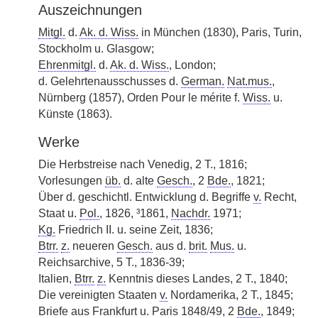
Auszeichnungen
Mitgl.
d.
Ak. d. Wiss.
in München (1830), Paris, Turin,
Stockholm u. Glasgow;
Ehrenmitgl.
d.
Ak. d. Wiss.
, London;
d. Gelehrtenausschusses d.
German.
Nat.mus.
,
Nürnberg (1857), Orden Pour le mérite f.
Wiss.
u.
Künste (1863).
Werke
Die Herbstreise nach Venedig, 2 T., 1816;
Vorlesungen
üb.
d. alte
Gesch.
, 2
Bde.
, 1821;
Über d. geschichtl. Entwicklung d. Begriffe
v.
Recht,
Staat u.
Pol.
, 1826, ³1861,
Nachdr.
1971;
Kg.
Friedrich II. u. seine Zeit, 1836;
Btrr.
z.
neueren
Gesch.
aus d.
brit.
Mus.
u.
Reichsarchive, 5 T., 1836-39;
Italien,
Btrr.
z.
Kenntnis dieses Landes, 2 T., 1840;
Die vereinigten Staaten
v.
Nordamerika, 2 T., 1845;
Briefe aus Frankfurt u. Paris 1848/49, 2
Bde.
, 1849;