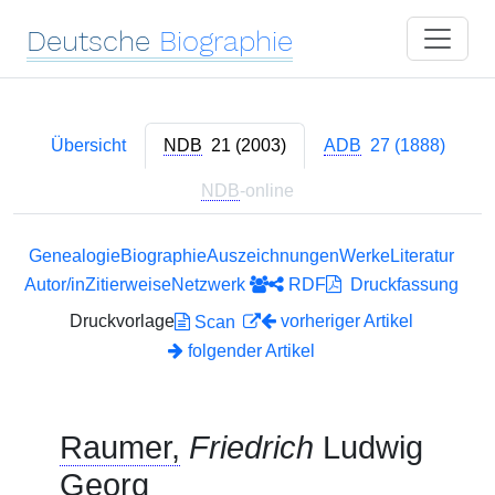
Deutsche
Biographie
Übersicht
NDB
21 (2003)
ADB
27 (1888)
NDB
-online
Genealogie
Biographie
Auszeichnungen
Werke
Literatur
Autor/in
Zitierweise
Netzwerk
RDF
Druckfassung
Druckvorlage
vorheriger Artikel
Scan
folgender Artikel
Raumer,
Friedrich
Ludwig
Georg