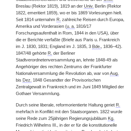
Breslau (Rektor 1819), 1819 an der
Univ.
Berlin (Rektor
1822, emeritiert 1859), wo er bis 1869 Vorlesungen hielt.
Seit 1814 unternahm
R.
zahlreiche Reisen durch Europa,
Amerika und Vorderasien (
u. a.
1816/17
Forschungsaufenthalt in Rom, 1844 in den USA), über
die er Berichte verfaßte (Briefe aus Paris u. Frankreich
im J. 1830, 1831; England im J. 1835, 3
Bde.
, 1836–42).
1847/48 gehörte
R.
der Berliner
Stadtverordnetenversammlung an, lehnte 1848-49 als
Angehöriger des rechten Zentrums der Frankfurter
Nationalversammlung die Revolution ab, war von
Aug.
bis
Dez.
1848 Gesandter der Provisorischen
Zentralgewalt in Frankreich und im Juni 1849 Mitglied der
Gothaer Versammlung.
Durch seine liberale, reformorientierte Haltung geriet
R.
mehrfach in Konflikt mit den Staatsorganen. 1822 wurde
seine Rede zum 25jährigen Regierungsjubiläum
Kg.
Friedrich Wilhelms III., in der er für die konstitutionelle