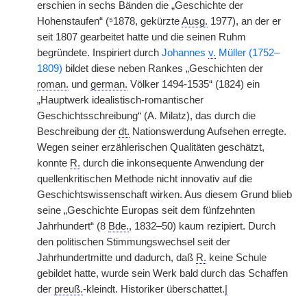
erschien in sechs Bänden die „Geschichte der
Hohenstaufen“ (⁵1878, gekürzte
Ausg.
1977), an der er
seit 1807 gearbeitet hatte und die seinen Ruhm
begründete. Inspiriert durch
Johannes
v.
Müller (1752–
1809)
bildet diese neben Rankes „Geschichten der
roman.
und
german.
Völker 1494-1535“ (1824) ein
„Hauptwerk idealistisch-romantischer
Geschichtsschreibung“ (A. Milatz), das durch die
Beschreibung der
dt.
Nationswerdung Aufsehen erregte.
Wegen seiner erzählerischen Qualitäten geschätzt,
konnte
R.
durch die inkonsequente Anwendung der
quellenkritischen Methode nicht innovativ auf die
Geschichtswissenschaft wirken. Aus diesem Grund blieb
seine „Geschichte Europas seit dem fünfzehnten
Jahrhundert“ (8
Bde.
, 1832–50) kaum rezipiert. Durch
den politischen Stimmungswechsel seit der
Jahrhundertmitte und dadurch, daß
R.
keine Schule
gebildet hatte, wurde sein Werk bald durch das Schaffen
der
preuß.
-kleindt. Historiker überschattet.
|