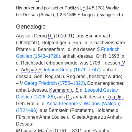
Historiker und politischer Publizist,
*
14.5.1781 Wörlitz
bei Dessau (Anhalt),
†
2.6.1865 Erlangen
.
(evangelisch)
Genealogie
Aus seit Georg
R.
(1610-91), aus Eschenbach
(Oberpfalz), Hofprediger u.
Sup.
in
D.
nachweisbarer
Pfarrer- u.
Beamtenfam.
, d. mit dessen
S
Friedrich
Gottlieb (1643–1728)
, anhalt.-dessau.
GHR
, 1693 in
d. Reichsadel erhoben wurde, was 1708 f. dessen
N
u.
Adoptiv-S
Johann Georg (1671–1747)
, anhalt.-
dessau.
Geh.
Reg.rat
u.
Reg.präs.
, bestätigt wurde;
–
V
Georg Friedrich (1755–1822)
, Domänenpächter,
anhalt.-dessau.
Kammerdir.
,
S
d.
Leopold Gustav
Dietrich (1726–88)
, aus
D.
, anhalt.-dessau.
Reg.dir.
,
Geh.
Rat. u. d.
Anna Eleonore
v.
Waldow (Waldau)
(1724–96
), aus Bernstein (Pommern), Hofdame d.
Fürstinnen Anna Louise u. Gisela Agnes zu Anhalt-
Dessau;
M
Luise
v.
Marées (1761–1811), aus Raguhn;