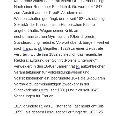
Monarchie votiert hatte, mit einem Druckverbot belegt.
Nach einer Rede über Friedrich
d. Gr.
wurde er 1847
zum Austritt aus der
Preuß.
Akademie der
Wissenschaften gedrängt, der er seit 1827 als ständiger
Sekretär der Philosophisch-Historischen Klasse
angehört hatte. Wegen seiner Kritik am
neuhumanistischen Gymnasium (Über d.
preuß.
Ständeordnung, nebst e. Vorwort über d. bürgerl. Freiheit
nach
franz.
u.
dt.
Begriffen, 1828) zu einer Geldstrafe
verurteilt, wurde ihm 1832 schließlich das neuerliche
Rektorat aufgrund der Schrift „Polens Untergang“
verweigert In den 1840er Jahren trat
R.
aufzahlreichen
Veranstaltungen für Volksbildungswesen und
Volksbibliotheken ein, begründete 1841 die „Populären
Vorträge zu gemeinnützigen Zwecken“ in der
Singakademie (
Mitgl.
seit 1801) und hielt seit 1849
Vorlesungen für Frauen.
1829 gründete
R.
das „Historische Taschenbuch“ (bis
1859), als dessen Herausgeber er fungierte. 1823-25