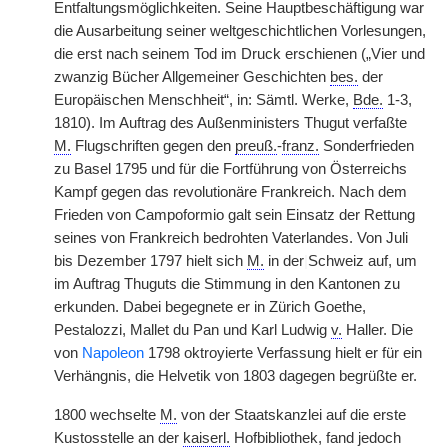
Entfaltungsmöglichkeiten. Seine Hauptbeschäftigung war
die Ausarbeitung seiner weltgeschichtlichen Vorlesungen,
die erst nach seinem Tod im Druck erschienen („Vier und
zwanzig Bücher Allgemeiner Geschichten
bes.
der
Europäischen Menschheit“, in: Sämtl. Werke,
Bde.
1-3,
1810). Im Auftrag des Außenministers Thugut verfaßte
M.
Flugschriften gegen den
preuß.
-
franz.
Sonderfrieden
zu Basel 1795 und für die Fortführung von Österreichs
Kampf gegen das revolutionäre Frankreich. Nach dem
Frieden von Campoformio galt sein Einsatz der Rettung
seines von Frankreich bedrohten Vaterlandes. Von Juli
bis Dezember 1797 hielt sich
M.
in der
|
Schweiz auf, um
im Auftrag Thuguts die Stimmung in den Kantonen zu
erkunden. Dabei begegnete er in Zürich Goethe,
Pestalozzi, Mallet du Pan und Karl Ludwig
v.
Haller. Die
von
Napoleon
1798 oktroyierte Verfassung hielt er für ein
Verhängnis, die Helvetik von 1803 dagegen begrüßte er.
1800 wechselte
M.
von der Staatskanzlei auf die erste
Kustosstelle an der
kaiserl.
Hofbibliothek, fand jedoch