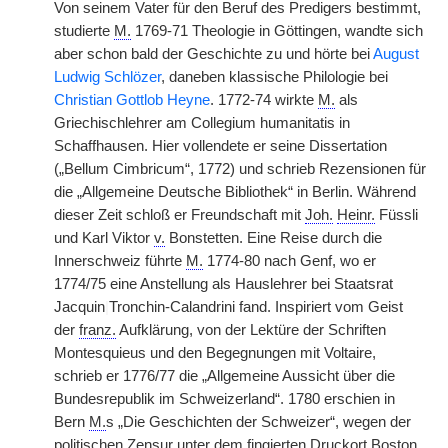
Von seinem Vater für den Beruf des Predigers bestimmt,
studierte
M.
1769-71 Theologie in Göttingen, wandte sich
aber schon bald der Geschichte zu und hörte bei
August
Ludwig Schlözer
, daneben klassische Philologie bei
Christian Gottlob Heyne
. 1772-74 wirkte
M.
als
Griechischlehrer am Collegium humanitatis in
Schaffhausen. Hier vollendete er seine Dissertation
(„Bellum Cimbricum“, 1772) und schrieb Rezensionen für
die „Allgemeine Deutsche Bibliothek“ in Berlin. Während
dieser Zeit schloß er Freundschaft mit
Joh.
Heinr.
Füssli
und Karl Viktor
v.
Bonstetten. Eine Reise durch die
Innerschweiz führte
M.
1774-80 nach Genf, wo er
1774/75 eine Anstellung als Hauslehrer bei Staatsrat
Jacquin
|
Tronchin-Calandrini fand. Inspiriert vom Geist
der
franz.
Aufklärung, von der Lektüre der Schriften
Montesquieus und den Begegnungen mit Voltaire,
schrieb er 1776/77 die „Allgemeine Aussicht über die
Bundesrepublik im Schweizerland“. 1780 erschien in
Bern
M.
s „Die Geschichten der Schweizer“, wegen der
politischen Zensur unter dem fingierten Druckort Boston.