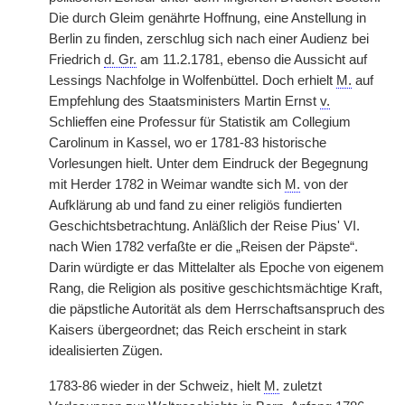
Die durch Gleim genährte Hoffnung, eine Anstellung in
Berlin zu finden, zerschlug sich nach einer Audienz bei
Friedrich
d. Gr.
am 11.2.1781, ebenso die Aussicht auf
Lessings Nachfolge in Wolfenbüttel. Doch erhielt
M.
auf
Empfehlung des Staatsministers Martin Ernst
v.
Schlieffen eine Professur für Statistik am Collegium
Carolinum in Kassel, wo er 1781-83 historische
Vorlesungen hielt. Unter dem Eindruck der Begegnung
mit Herder 1782 in Weimar wandte sich
M.
von der
Aufklärung ab und fand zu einer religiös fundierten
Geschichtsbetrachtung. Anläßlich der Reise Pius' VI.
nach Wien 1782 verfaßte er die „Reisen der Päpste“.
Darin würdigte er das Mittelalter als Epoche von eigenem
Rang, die Religion als positive geschichtsmächtige Kraft,
die päpstliche Autorität als dem Herrschaftsanspruch des
Kaisers übergeordnet; das Reich erscheint in stark
idealisierten Zügen.
1783-86 wieder in der Schweiz, hielt
M.
zuletzt