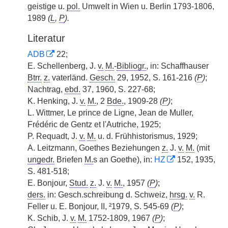
geistige u.
pol.
Umwelt in Wien u. Berlin 1793-1806,
1989
(
L
,
P
).
Literatur
ADB
22;
E. Schellenberg, J.
v.
M.
-
Bibliogr.
, in: Schaffhauser
Btrr.
z.
vaterländ.
Gesch.
29, 1952, S. 161-216
(
P
)
;
Nachtrag,
ebd.
37, 1960, S. 227-68;
K. Henking, J.
v.
M.
, 2
Bde.
, 1909-28
(
P
)
;
L. Wittmer, Le prince de Ligne, Jean de Muller,
Frédéric de Gentz et l'Autriche, 1925;
P. Requadt, J.
v.
M.
u. d. Frühhistorismus, 1929;
A. Leitzmann, Goethes Beziehungen
z.
J.
v.
M.
(mit
ungedr.
Briefen
M.
s an Goethe), in:
HZ
152, 1935,
S. 481-518;
E. Bonjour,
Stud.
z.
J.
v.
M.
, 1957
(
P
)
;
ders.
in: Gesch.schreibung d. Schweiz,
hrsg.
v.
R.
Feller u. E. Bonjour, II, ²1979, S. 545-69
(
P
)
;
K. Schib, J.
v.
M.
1752-1809, 1967
(
P
)
;