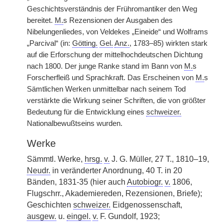
Geschichtsverständnis der Frühromantiker den Weg
bereitet.
M.
s Rezensionen der Ausgaben des
Nibelungenliedes, von Veldekes „Eineide“ und Wolframs
„Parcival“ (in:
Götting.
Gel.
Anz.
, 1783–85) wirkten stark
auf die Erforschung der mittelhochdeutschen Dichtung
nach 1800. Der junge Ranke stand im Bann von
M.
s
Forscherfleiß und Sprachkraft. Das Erscheinen von
M.
s
Sämtlichen Werken unmittelbar nach seinem Tod
verstärkte die Wirkung seiner Schriften, die von größter
Bedeutung für die Entwicklung eines
schweizer.
Nationalbewußtseins wurden.
Werke
Sämmtl. Werke,
hrsg.
v.
J. G. Müller, 27 T., 1810–19,
Neudr.
in veränderter Anordnung, 40 T. in 20
Bänden, 1831-35 (hier auch
Autobiogr.
v.
1806,
Flugschrr., Akademiereden, Rezensionen, Briefe);
Geschichten
schweizer.
Eidgenossenschaft,
ausgew.
u.
eingel.
v.
F. Gundolf, 1923;