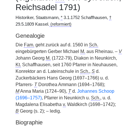
Reichsadel 1791)
Historiker, Staatsmann,
*
3.1.1752 Schaffhausen,
†
29.5.1809 Kassel.
(reformiert)
Genealogie
Die
Fam.
geht zurück auf d. 1560 in
Sch.
eingebürgerten Gerber Michael
M.
aus Rheinau. –
V
Johann Georg
M.
(1722-79), Diakon in Neunkirch,
Kt.
Schaffhausen, seit 1760 Pfarrer in Neuhausen,
Konrektor an d. Lateinschule in
Sch.
,
S
d.
Zuckerbäckers Hans Georg (1697–1766) u. d.
Pfarrers-
T
Dorothea Ammann (1694–1768);
M
Anna Maria (1724–90),
T
d.
Johannes Schoop
(1696–1757)
, Pfarrer in Neunkirch u.
Sch.
, u. d.
Magdalena Elisabetha
v.
Waldkirch (1698–1742);
B
Georg (s. 2); – ledig.
Biographie