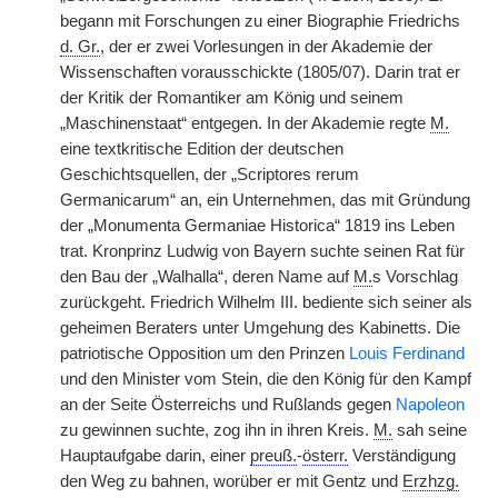
begann mit Forschungen zu einer Biographie Friedrichs
d. Gr.
, der er zwei Vorlesungen in der Akademie der
Wissenschaften vorausschickte (1805/07). Darin trat er
der Kritik der Romantiker am König und seinem
„Maschinenstaat“ entgegen. In der Akademie regte
M.
eine textkritische Edition der deutschen
Geschichtsquellen, der „Scriptores rerum
Germanicarum“ an, ein Unternehmen, das mit Gründung
der „Monumenta Germaniae Historica“ 1819 ins Leben
trat. Kronprinz Ludwig von Bayern suchte seinen Rat für
den Bau der „Walhalla“, deren Name auf
M.
s Vorschlag
zurückgeht. Friedrich Wilhelm III. bediente sich seiner als
geheimen Beraters unter Umgehung des Kabinetts. Die
patriotische Opposition um den Prinzen
Louis Ferdinand
und den Minister vom Stein, die den König für den Kampf
an der Seite Österreichs und Rußlands gegen
Napoleon
zu gewinnen suchte, zog ihn in ihren Kreis.
M.
sah seine
Hauptaufgabe darin, einer
preuß.
-
österr.
Verständigung
den Weg zu bahnen, worüber er mit Gentz und
Erzhzg.