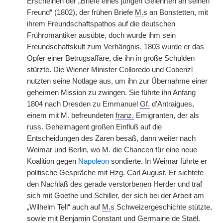
Erscheinen der „Briefe eines jungen Gelehrten an seinen
Freund“ (1802), der frühen Briefe
M.
s an Bonstetten, mit
ihrem Freundschaftspathos auf die deutschen
Frühromantiker ausübte, doch wurde ihm sein
Freundschaftskult zum Verhängnis. 1803 wurde er das
Opfer einer Betrugsaffäre, die ihn in große Schulden
stürzte. Die Wiener Minister Colloredo und Cobenzl
nutzten seine Notlage aus, um ihn zur Übernahme einer
geheimen Mission zu zwingen. Sie führte ihn Anfang
1804 nach Dresden zu Emmanuel
Gf.
d'Antraigues,
einem mit
M.
befreundeten
franz.
Emigranten, der als
russ.
Geheimagent großen Einfluß auf die
Entscheidungen des Zaren besaß, dann weiter nach
Weimar und Berlin, wo
M.
die Chancen für eine neue
Koalition gegen
Napoleon
sondierte. In Weimar führte er
politische Gespräche mit
Hzg.
Carl August. Er sichtete
den Nachlaß des gerade verstorbenen Herder und traf
sich mit Goethe und Schiller, der sich bei der Arbeit am
„Wilhelm Tell“ auch auf
M.
s Schweizergeschichte stützte,
sowie mit Benjamin Constant und Germaine de Staël.