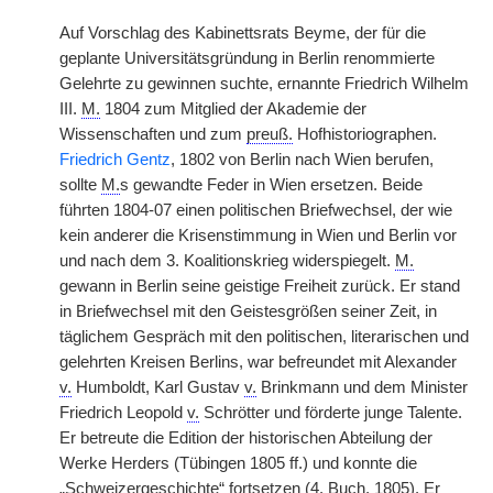
Auf Vorschlag des Kabinettsrats Beyme, der für die
geplante Universitätsgründung in Berlin renommierte
Gelehrte zu gewinnen suchte, ernannte Friedrich Wilhelm
III.
M.
1804 zum Mitglied der Akademie der
Wissenschaften und zum
preuß.
Hofhistoriographen.
Friedrich Gentz
, 1802 von Berlin nach Wien berufen,
sollte
M.
s gewandte Feder in Wien ersetzen. Beide
führten 1804-07 einen politischen Briefwechsel, der wie
kein anderer die Krisenstimmung in Wien und Berlin vor
und nach dem 3. Koalitionskrieg widerspiegelt.
M.
gewann in Berlin seine geistige Freiheit zurück. Er stand
in Briefwechsel mit den Geistesgrößen seiner Zeit, in
täglichem Gespräch mit den politischen, literarischen und
gelehrten Kreisen Berlins, war befreundet mit Alexander
v.
Humboldt, Karl Gustav
v.
Brinkmann und dem Minister
Friedrich Leopold
v.
Schrötter und förderte junge Talente.
Er betreute die Edition der historischen Abteilung der
Werke Herders (Tübingen 1805 ff.) und konnte die
„Schweizergeschichte“ fortsetzen (4. Buch, 1805). Er