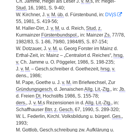
Ch. Jamme, Hegel als Leser J.
v.
M.
s, in: Hegel-
Stud.
16, 1981, S. 9-40;
W. Kirchner, J.
v.
M.
üb.
d. Fürstenbund, in:
DVjS
55, 1981, S. 419-56;
M. Haller-Dirr, J.
v.
M.
u. d. Reich,
Stud.
z.
Kurmainzer
Fürstenbundspol.
, in: Mainzer
Zs.
77/78,
1982/83, S. 1-86, 79/80, 1984/85, S. 87-154;
W. Dotzauer, J.
v.
M.
u. Georg Forster im Mainz d.
Erthal-Zeit, in: Mainz – „Centralort d. Reiches“,
hrsg.
v.
Ch. Jamme u. O. Pöggeler, 1986, S. 198-235;
J.
v.
M.
– Gesch.schreiber d. Goethezeit,
hrsg.
v.
dens., 1986;
M. Pape, Goethe u. J.
v.
M.
im Briefwechsel, Zur
Gründungsgesch.
d. Jenaischen
Allg.
Lit.
-
Ztg.
, in:
Jb.
d. Freien
Dt.
Hochstifts 1986, S. 155-78;
ders.
, J.
v.
M.
s Rezensionen in d.
Allg.
Lit.
-
Ztg.
, in:
Schaffhauser
Btrr.
z.
Gesch.
67, 1990, S. 289-320;
W. L. Federlin, Kirchl. Volksbildung u. bürgerl.
Ges.
,
1993;
M. Gottlob, Gesch.schreibung
zw.
Aufklärung u.