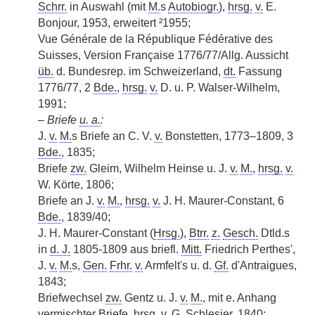
Schrr.
in Auswahl (mit
M.
s
Autobiogr.
),
hrsg.
v.
E.
Bonjour, 1953, erweitert ²1955;
Vue Générale de la République Fédérative des
Suisses, Version Française 1776/77/Allg. Aussicht
üb.
d. Bundesrep. im Schweizerland,
dt.
Fassung
1776/77, 2
Bde.
,
hrsg.
v.
D. u. P. Walser-Wilhelm,
1991;
–
Briefe
u. a.
:
J.
v.
M.
s Briefe an C. V.
v.
Bonstetten, 1773–1809, 3
Bde.
, 1835;
Briefe
zw.
Gleim, Wilhelm Heinse u. J.
v.
M.
,
hrsg.
v.
W. Körte, 1806;
Briefe an J.
v.
M.
,
hrsg.
v.
J. H. Maurer-Constant, 6
Bde.
, 1839/40;
J. H. Maurer-Constant (
Hrsg.
),
Btrr.
z.
Gesch.
Dtld.s
in
d. J.
1805-1809 aus briefl.
Mitt.
Friedrich Perthes',
J.
v.
M.
s,
Gen.
Frhr.
v.
Armfelt's u. d.
Gf.
d'Antraigues,
1843;
Briefwechsel
zw.
Gentz u. J.
v.
M.
, mit e. Anhang
vermischter Briefe,
hrsg.
v.
G. Schlesier, 1840;