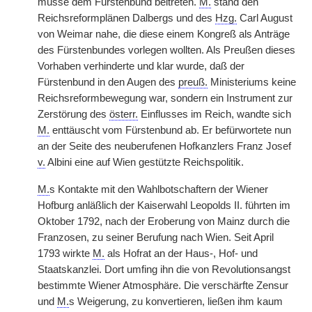
müsse dem Fürstenbund beitreten.
M.
stand den
Reichsreformplänen Dalbergs und des
Hzg.
Carl August
von Weimar nahe, die diese einem Kongreß als Anträge
des Fürstenbundes vorlegen wollten. Als Preußen dieses
Vorhaben verhinderte und klar wurde, daß der
Fürstenbund in den Augen des
preuß.
Ministeriums keine
Reichsreformbewegung war, sondern ein Instrument zur
Zerstörung des
österr.
Einflusses im Reich, wandte sich
M.
enttäuscht vom Fürstenbund ab. Er befürwortete nun
an der Seite des neuberufenen Hofkanzlers Franz Josef
v.
Albini eine auf Wien gestützte Reichspolitik.
M.
s Kontakte mit den Wahlbotschaftern der Wiener
Hofburg anläßlich der Kaiserwahl Leopolds II. führten im
Oktober 1792, nach der Eroberung von Mainz durch die
Franzosen, zu seiner Berufung nach Wien. Seit April
1793 wirkte
M.
als Hofrat an der Haus-, Hof- und
Staatskanzlei. Dort umfing ihn die von Revolutionsangst
bestimmte Wiener Atmosphäre. Die verschärfte Zensur
und
M.
s Weigerung, zu konvertieren, ließen ihm kaum