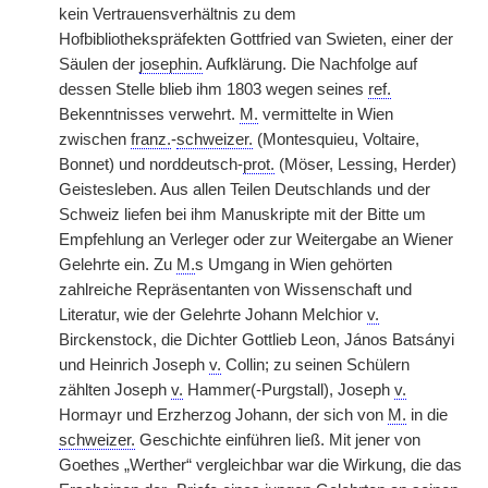
kein Vertrauensverhältnis zu dem
Hofbibliothekspräfekten Gottfried van Swieten, einer der
Säulen der
josephin.
Aufklärung. Die Nachfolge auf
dessen Stelle blieb ihm 1803 wegen seines
ref.
Bekenntnisses verwehrt.
M.
vermittelte in Wien
zwischen
franz.
-
schweizer.
(Montesquieu, Voltaire,
Bonnet) und norddeutsch-
prot.
(Möser, Lessing, Herder)
Geistesleben. Aus allen Teilen Deutschlands und der
Schweiz liefen bei ihm Manuskripte mit der Bitte um
Empfehlung an Verleger oder zur Weitergabe an Wiener
Gelehrte ein. Zu
M.
s Umgang in Wien gehörten
zahlreiche Repräsentanten von Wissenschaft und
Literatur, wie der Gelehrte Johann Melchior
v.
Birckenstock, die Dichter Gottlieb Leon, János Batsányi
und Heinrich Joseph
v.
Collin; zu seinen Schülern
zählten Joseph
v.
Hammer(-Purgstall), Joseph
v.
Hormayr und Erzherzog Johann, der sich von
M.
in die
schweizer.
Geschichte einführen ließ. Mit jener von
Goethes „Werther“ vergleichbar war die Wirkung, die das