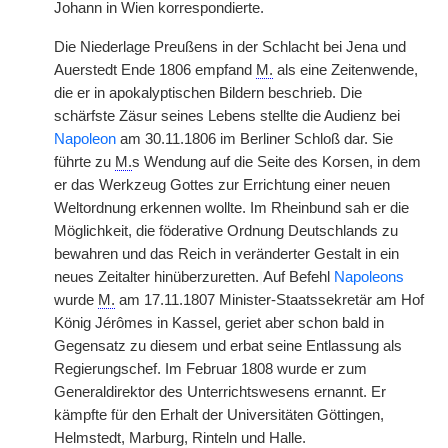
Johann in Wien korrespondierte.
Die Niederlage Preußens in der Schlacht bei Jena und
Auerstedt Ende 1806 empfand
M.
als eine Zeitenwende,
die er in apokalyptischen Bildern beschrieb. Die
schärfste Zäsur seines Lebens stellte die Audienz bei
Napoleon
am 30.11.1806 im Berliner Schloß dar. Sie
führte zu
M.
s Wendung auf die Seite des Korsen, in dem
er das Werkzeug Gottes zur Errichtung einer neuen
Weltordnung erkennen wollte. Im Rheinbund sah er die
Möglichkeit, die föderative Ordnung Deutschlands zu
bewahren und das Reich in veränderter Gestalt in ein
neues Zeitalter hinüberzuretten.
|
Auf Befehl
Napoleons
wurde
M.
am 17.11.1807 Minister-Staatssekretär am Hof
König Jérômes in Kassel, geriet aber schon bald in
Gegensatz zu diesem und erbat seine Entlassung als
Regierungschef. Im Februar 1808 wurde er zum
Generaldirektor des Unterrichtswesens ernannt. Er
kämpfte für den Erhalt der Universitäten Göttingen,
Helmstedt, Marburg, Rinteln und Halle.