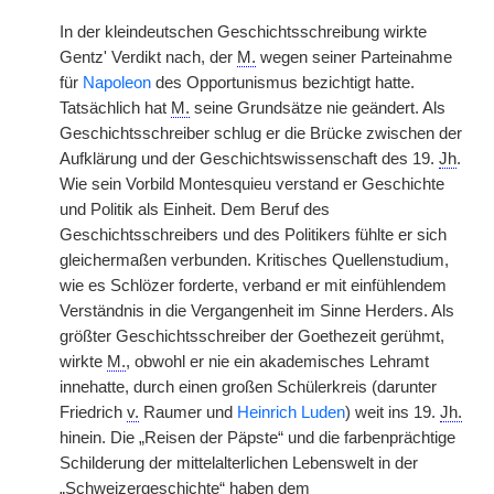
In der kleindeutschen Geschichtsschreibung wirkte
Gentz' Verdikt nach, der
M.
wegen seiner Parteinahme
für
Napoleon
des Opportunismus bezichtigt hatte.
Tatsächlich hat
M.
seine Grundsätze nie geändert. Als
Geschichtsschreiber schlug er die Brücke zwischen der
Aufklärung und der Geschichtswissenschaft des 19.
Jh
.
Wie sein Vorbild Montesquieu verstand er Geschichte
und Politik als Einheit. Dem Beruf des
Geschichtsschreibers und des Politikers fühlte er sich
gleichermaßen verbunden. Kritisches Quellenstudium,
wie es Schlözer forderte, verband er mit einfühlendem
Verständnis in die Vergangenheit im Sinne Herders. Als
größter Geschichtsschreiber der Goethezeit gerühmt,
wirkte
M.
, obwohl er nie ein akademisches Lehramt
innehatte, durch einen großen Schülerkreis (darunter
Friedrich
v.
Raumer und
Heinrich Luden
) weit ins 19.
Jh.
hinein. Die „Reisen der Päpste“ und die farbenprächtige
Schilderung der mittelalterlichen Lebenswelt in der
„Schweizergeschichte“ haben dem