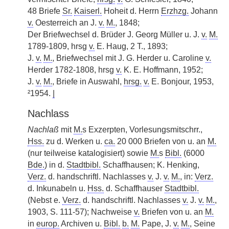
48 Briefe
Sr.
Kaiserl.
Hoheit d. Herrn
Erzhzg.
Johann
v.
Oesterreich an J.
v.
M.
, 1848;
Der Briefwechsel d. Brüder J. Georg Müller u. J.
v.
M.
1789-1809, hrsg
v.
E. Haug, 2 T., 1893;
J.
v.
M.
, Briefwechsel mit J. G. Herder u. Caroline
v.
Herder 1782-1808, hrsg
v.
K. E. Hoffmann, 1952;
J.
v.
M.
, Briefe in Auswahl,
hrsg.
v.
E. Bonjour, 1953,
²1954.
|
Nachlass
Nachlaß
mit
M.
s Exzerpten, Vorlesungsmitschrr.,
Hss.
zu d. Werken u.
ca.
20 000 Briefen von u. an
M.
(nur teilweise katalogisiert) sowie
M.
s
Bibl.
(6000
Bde.
) in d.
Stadtbibl.
Schaffhausen; K. Henking,
Verz.
d. handschriftl. Nachlasses
v.
J.
v.
M.
, in:
Verz.
d. Inkunabeln u.
Hss.
d. Schaffhauser
Stadtbibl.
(Nebst e.
Verz.
d. handschriftl. Nachlasses
v.
J.
v.
M.
,
1903, S. 111-57); Nachweise
v.
Briefen von u. an
M.
in
europ.
Archiven u.
Bibl.
b.
M.
Pape, J.
v.
M.
, Seine