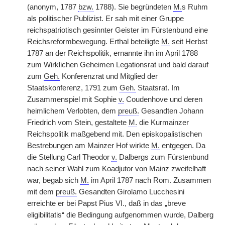
(anonym, 1787
bzw.
1788). Sie begründeten
M.
s Ruhm
als politischer Publizist. Er sah mit einer Gruppe
reichspatriotisch gesinnter Geister im Fürstenbund eine
Reichsreformbewegung. Erthal beteiligte
M.
seit Herbst
1787 an der Reichspolitik, ernannte ihn im April 1788
zum Wirklichen Geheimen Legationsrat und bald darauf
zum
Geh.
Konferenzrat und Mitglied der
Staatskonferenz, 1791 zum
Geh.
Staatsrat. Im
Zusammenspiel mit Sophie
v.
Coudenhove und deren
heimlichem Verlobten, dem
preuß.
Gesandten Johann
Friedrich vom Stein, gestaltete
M.
die Kurmainzer
Reichspolitik maßgebend mit. Den episkopalistischen
Bestrebungen am Mainzer Hof wirkte
M.
entgegen. Da
die Stellung Carl Theodor
v.
Dalbergs zum Fürstenbund
nach seiner Wahl zum Koadjutor von Mainz zweifelhaft
war, begab sich
M.
im April 1787 nach Rom. Zusammen
mit dem
preuß.
Gesandten Girolamo Lucchesini
erreichte er bei Papst Pius VI., daß in das „breve
eligibilitatis“ die Bedingung aufgenommen wurde, Dalberg