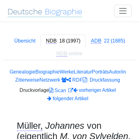
Deutsche
Biographie
Übersicht
NDB
18 (1997)
ADB
22 (1885)
NDB
-online
Genealogie
Biographie
Werke
Literatur
Porträts
Autor/in
Zitierweise
Netzwerk
RDF
Druckfassung
Druckvorlage
vorheriger Artikel
Scan
folgender Artikel
Müller,
Johannes
von
(eigentlich
M.
von Sylvelden
,