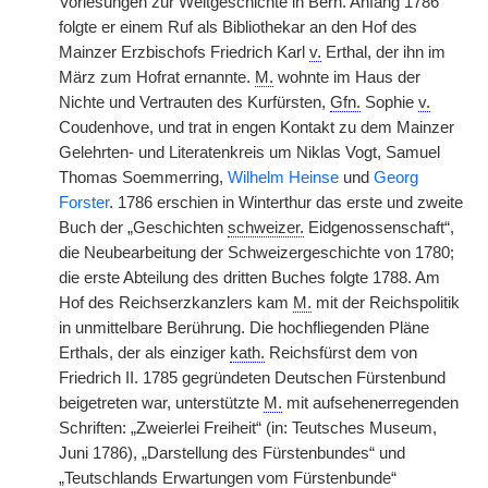
Vorlesungen zur Weltgeschichte in Bern. Anfang 1786
folgte er einem Ruf als Bibliothekar an den Hof des
Mainzer Erzbischofs Friedrich Karl
v.
Erthal, der ihn im
März zum Hofrat ernannte.
M.
wohnte im Haus der
Nichte und Vertrauten des Kurfürsten,
Gfn.
Sophie
v.
Coudenhove, und trat in engen Kontakt zu dem Mainzer
Gelehrten- und Literatenkreis um Niklas Vogt, Samuel
Thomas Soemmerring,
Wilhelm Heinse
und
Georg
Forster
. 1786 erschien in Winterthur das erste und zweite
Buch der „Geschichten
schweizer.
Eidgenossenschaft“,
die Neubearbeitung der Schweizergeschichte von 1780;
die erste Abteilung des dritten Buches folgte 1788. Am
Hof des Reichserzkanzlers kam
M.
mit der Reichspolitik
in unmittelbare Berührung. Die hochfliegenden Pläne
Erthals, der als einziger
kath.
Reichsfürst dem von
Friedrich II. 1785 gegründeten Deutschen Fürstenbund
beigetreten war, unterstützte
M.
mit aufsehenerregenden
Schriften: „Zweierlei Freiheit“ (in: Teutsches Museum,
Juni 1786), „Darstellung des Fürstenbundes“ und
„Teutschlands Erwartungen vom Fürstenbunde“