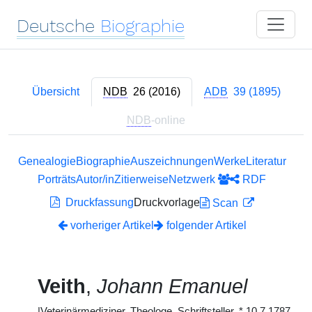
Deutsche
Biographie
Übersicht
NDB
26 (2016)
ADB
39 (1895)
NDB
-online
Genealogie
Biographie
Auszeichnungen
Werke
Literatur
Porträts
Autor/in
Zitierweise
Netzwerk
RDF
Druckfassung
Druckvorlage
Scan
vorheriger Artikel
folgender Artikel
Veith
,
Johann Emanuel
|
Veterinärmediziner, Theologe, Schriftsteller,
*
10.7.1787