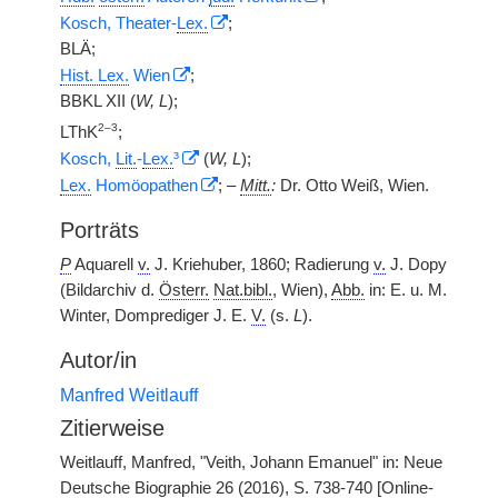
Kosch, Theater-
Lex.
;
BLÄ;
Hist. Lex.
Wien
;
BBKL XII (
W, L
);
2–3
LThK
;
Kosch,
Lit.
-
Lex.
³
(
W, L
);
Lex.
Homöopathen
; –
Mitt.
:
Dr. Otto Weiß, Wien.
Porträts
P
Aquarell
v.
J. Kriehuber, 1860; Radierung
v.
J. Dopy
(Bildarchiv d.
Österr.
Nat.bibl.
, Wien),
Abb.
in: E. u. M.
Winter, Domprediger J. E.
V.
(s.
L
).
Autor/in
Manfred Weitlauff
Zitierweise
Weitlauff, Manfred, "Veith, Johann Emanuel" in: Neue
Deutsche Biographie 26 (2016), S. 738-740 [Online-