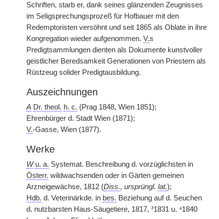
Schriften, starb er, dank seines glänzenden Zeugnisses
im Seligsprechungsprozeß für Hofbauer mit den
Redemptoristen versöhnt und seit 1865 als Oblate in ihre
Kongregation wieder aufgenommen.
V.
s
Predigtsammlungen
|
dienten als Dokumente kunstvoller
geistlicher Beredsamkeit Generationen von Priestern als
Rüstzeug solider Predigtausbildung.
Auszeichnungen
A
Dr. theol.
h. c.
(Prag 1848, Wien 1851);
Ehrenbürger d. Stadt Wien (1871);
V.
-Gasse, Wien (1877).
Werke
W
u. a.
Systemat. Beschreibung d. vorzüglichsten in
Österr.
wildwachsenden oder in Gärten gemeinen
Arzneigewächse, 1812 (
Diss.
, ursprüngl.
lat.
);
Hdb.
d. Veterinärkde. in
bes.
Beziehung auf d. Seuchen
d. nutzbarsten Haus-Säugetiere, 1817, ³1831 u. ⁴1840