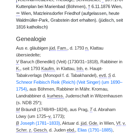
Kuttenplan bei Marienbad (Böhmen),
†
6.11.1876 Wien,
⚰
Wien, Matzleinsdorfer Friedhof (aufgelassen, heute
Waldmüller-Park, Grabstein dort erhalten). (jüdisch, seit
1816 katholisch)
Genealogie
Aus e. gläubigen
jüd.
Fam.
, d. 1793
n.
Klattau
übersiedelte;
V
Baruch (Benedikt) (Veit) (1730/31–1818), Rabbiner in
K.
, seit 1793
Kaufm.
in Klattau,
Inh.
e. Haupt-
Tabakverlags (Monopol f. d. Tabakhandel),
evtl.
S
d.
Schneor Feibisch Reik (Reich) (Veit Singer) (um 1690–
1754)
, aus Böhmen, Rabbiner in Mähr. Kromau,
Landrabbiner d.
kurhess.
Judenschaft in Witzenhausen
(s. NDB 25*);
M
Bräundl (1748/49–1824), aus Prag,
T
d. Abraham
Löwy (um 1725–
v.
1773);
B
Joseph (1781–1833)
, Aktuar d.
jüd.
Gde.
in Wien,
Vf.
v.
Schrr.
z.
Gesch.
d. Juden
ebd.
,
Elias (1791–1885)
,