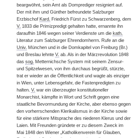
beargwöhnt, sein Amt als Domprediger resigniert auf.
Der mit ihm und Günther befreundete Salzburger
Erzbischof
Kard.
Friedrich Fürst zu Schwarzenberg, dem
V.
1833 die Primizpredigt gehalten hatte, ernannte ihn
daraufhin 1846 wegen seiner Verdienste um die
kath.
Literatur zum Salzburger Ehrendomherrn. Rufe an die
Univ.
München und in die Domkapitel von Freiburg (Br.)
und Breslau lehnte
V.
ab. Als in der Märzrevolution 1848
das
sog.
Metternichsche System mit seinem Zensur-
und Spitzelwesen, von ihm durchaus begrüßt, stürzte,
trat er wieder an die Öffentlichkeit und wagte als einziger
in Wien, unter Lebensgefahr, die Fastenpredigten zu
halten.
V.
war ein überzeugter konstitutioneller
Monarchist, kämpfte in Wort und Schrift gegen eine
staatliche Bevormundung der Kirche, aber ebenso gegen
den vorherrschenden Klerikalismus in der Kirche sowie
für eine stärkere Mitsprache des niederen Klerus und der
Laien. Mit Freunden gründete er zu diesem Zweck im
Mai 1848 den Wiener „Katholikenverein für Glauben,