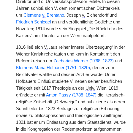
Direktor und
o.
Universitätsprofessor leitete. In diesen
Jahren schloß sich
V.
dem romantischen Dichterkreis
um
Clemens
v.
Brentano
, Joseph
v.
Eichendorff und
Friedrich Schlegel
an und veröffentlichte Gedichte und
Novellen; 1814 wurde sein Singspiel „Die Rückkehr des
Kaisers“ am Theater an der Wien uraufgeführt.
1816 ließ sich
V.
„aus reiner innerer Überzeugung“ in der
Wiener Karlskirche taufen und kam in Kontakt mit den
Reformkreisen um
Zacharias Werner (1768–1823)
und
Klemens Maria Hofbauer (1751–1820)
, den er zum
Beichtvater wählte und dessen Arzt er wurde. Unter
Hofbauers Einfluß studierte
V.
neben seiner beruflichen
Tätigkeit seit 1817 Theologie an der
Univ.
Wien. 1819
gründete er mit
Anton Passy (1788–1847)
die literarisch-
religiöse Zeitschrift „Oelzweige“ und publizierte als deren
Schriftleiter bis 1823 Beiträge zur religiösen Erbauung
sowie zu philosophischen und theologischen Zeitfragen.
1821 bat er um Entlassung aus dem Staatsdienst, wurde
in die Kongregation der Redemptoristen aufgenommen