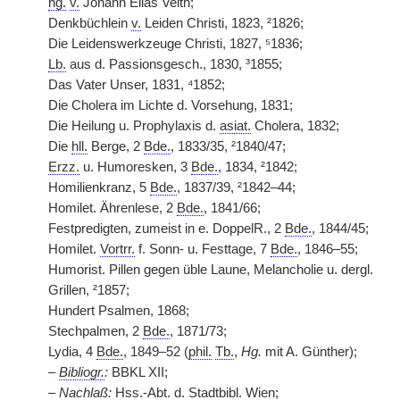
hg.
v.
Johann Elias Veith;
Denkbüchlein
v.
Leiden Christi, 1823, ²1826;
Die Leidenswerkzeuge Christi, 1827, ⁵1836;
Lb.
aus d. Passionsgesch., 1830, ³1855;
Das Vater Unser, 1831, ⁴1852;
Die Cholera im Lichte d. Vorsehung, 1831;
Die Heilung u. Prophylaxis d.
asiat.
Cholera, 1832;
Die
hll.
Berge, 2
Bde.
, 1833/35, ²1840/47;
Erzz.
u. Humoresken, 3
Bde.
, 1834, ²1842;
Homilienkranz, 5
Bde.
, 1837/39, ²1842–44;
Homilet. Ährenlese, 2
Bde.
, 1841/66;
Festpredigten, zumeist in e. DoppelR., 2
Bde.
, 1844/45;
Homilet.
Vortrr.
f. Sonn- u. Festtage, 7
Bde.
, 1846–55;
Humorist. Pillen gegen üble Laune, Melancholie u. dergl.
Grillen, ²1857;
Hundert Psalmen, 1868;
Stechpalmen, 2
Bde.
, 1871/73;
Lydia, 4
Bde.
, 1849–52 (
phil.
Tb.
,
Hg.
mit A. Günther);
–
Bibliogr.
:
BBKL XII;
–
Nachlaß:
Hss.
-
Abt.
d.
Stadtbibl.
Wien;