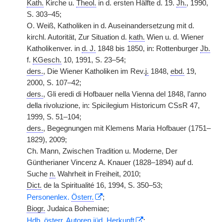
Kath.
Kirche u.
Theol.
in d. ersten Hälfte d. 19.
Jh.
, 1990,
S. 303–45;
O. Weiß, Katholiken in d. Auseinandersetzung mit d.
kirchl. Autorität, Zur Situation d.
kath.
Wien u. d. Wiener
Katholikenver. in
d. J.
1848 bis 1850, in: Rottenburger
Jb.
f.
KGesch.
10, 1991, S. 23–54;
ders.
, Die Wiener Katholiken im Rev.
j.
1848,
ebd.
19,
2000, S. 107–42;
ders.
, Gli eredi di Hofbauer nella Vienna del 1848, l’anno
della rivoluzione, in: Spicilegium Historicum CSsR 47,
1999, S. 51–104;
ders.
, Begegnungen mit Klemens Maria Hofbauer (1751–
1829), 2009;
Ch. Mann, Zwischen Tradition u. Moderne, Der
Güntherianer Vincenz A. Knauer (1828–1894) auf d.
Suche
n.
Wahrheit in Freiheit, 2010;
Dict.
de la Spiritualité 16, 1994, S. 350–53;
Personenlex.
Österr.
;
Biogr.
Judaica Bohemiae;
Hdb.
österr.
Autoren
jüd.
Herkunft
;