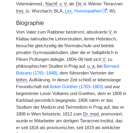
Veterinärmed.,
Nachf.
v.
V.
als
Dir.
d. Wiener Tierarznei-
Inst.
(s. Wurzbach; BLÄ;
Lex.
Homöopathen
;
W
).
Biographie
Vom Vater zum Rabbiner bestimmt, absolvierte
V.
in
Klattau talmudische Lehrerstudien, lernte Hebräisch,
besuchte gleichzeitig die Normalschule und betrieb
privatim Gymnasialstudien, über die er halbjährlich in
Pilsen Prüfungen ablegte. 1804–06 hielt sich
V.
zu
philosophischen Studien in Prag auf,
u. a.
bei
Bernard
Bolzano (1781–1848)
, dem führenden Vertreter der
böhm.
Aufklärung. In dieser Zeit schloß er lebenslange
Freundschaft mit
Anton Günther (1783–1863)
und war
begeisterter Leser Voltaires und Goethes, dem er 1808 in
Karlsbad persönlich begegnete. 1806 nahm er das
Studium der Medizin und Tiermedizin in Prag auf, das er
1808 in Wien fortsetzte. 1812 zum
Dr. med.
promoviert,
wurde er Mitarbeiter am dortigen Tierarznei-Institut, das
er seit 1816 als provisorischer, seit 1819 als wirklicher