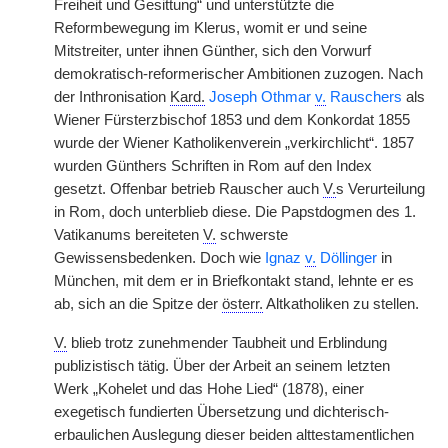
Freiheit und Gesittung“ und unterstützte die
Reformbewegung im Klerus, womit er und seine
Mitstreiter, unter ihnen Günther, sich den Vorwurf
demokratisch-reformerischer Ambitionen zuzogen. Nach
der Inthronisation
Kard.
Joseph Othmar
v.
Rauschers
als
Wiener Fürsterzbischof 1853 und dem Konkordat 1855
wurde der Wiener Katholikenverein „verkirchlicht“. 1857
wurden Günthers Schriften in Rom auf den Index
gesetzt. Offenbar betrieb Rauscher auch
V.
s Verurteilung
in Rom, doch unterblieb diese. Die Papstdogmen des 1.
Vatikanums bereiteten
V.
schwerste
Gewissensbedenken. Doch wie
Ignaz
v.
Döllinger
in
München, mit dem er in Briefkontakt stand, lehnte er es
ab, sich an die Spitze der
österr.
Altkatholiken zu stellen.
V.
blieb trotz zunehmender Taubheit und Erblindung
publizistisch tätig. Über der Arbeit an seinem letzten
Werk „Kohelet und das Hohe Lied“ (1878), einer
exegetisch fundierten Übersetzung und dichterisch-
erbaulichen Auslegung dieser beiden alttestamentlichen