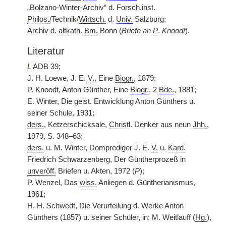
„Bolzano-Winter-Archiv“ d. Forsch.inst.
Philos.
/Technik/
Wirtsch.
d.
Univ.
Salzburg;
Archiv d.
altkath.
Bm.
Bonn (
Briefe an
P
.
Knoodt
).
Literatur
L
ADB 39;
J. H. Loewe, J. E.
V.
, Eine
Biogr.
, 1879;
P. Knoodt, Anton Günther, Eine
Biogr.
, 2
Bde.
, 1881;
E. Winter, Die geist. Entwicklung Anton Günthers u.
seiner Schule, 1931;
ders.
, Ketzerschicksale,
Christl.
Denker aus neun
Jhh.
,
1979, S. 348–63;
ders.
u. M. Winter, Domprediger J. E.
V.
u.
Kard.
Friedrich Schwarzenberg, Der Güntherprozeß in
unveröff.
Briefen u. Akten, 1972 (
P
);
P. Wenzel, Das
wiss.
Anliegen d. Güntherianismus,
1961;
H. H. Schwedt, Die Verurteilung d. Werke Anton
Günthers (1857) u. seiner Schüler, in: M. Weitlauff (
Hg.
),