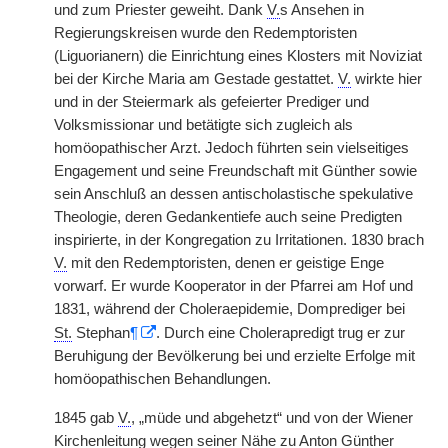
und zum Priester geweiht. Dank
V.
s Ansehen in
Regierungskreisen wurde den Redemptoristen
(Liguorianern) die Einrichtung eines Klosters mit Noviziat
bei der Kirche Maria am Gestade gestattet.
V.
wirkte hier
und in der Steiermark als gefeierter Prediger und
Volksmissionar und betätigte sich zugleich als
homöopathischer Arzt. Jedoch führten sein vielseitiges
Engagement und seine Freundschaft mit Günther sowie
sein Anschluß an dessen antischolastische spekulative
Theologie, deren Gedankentiefe auch seine Predigten
inspirierte, in der Kongregation zu Irritationen. 1830 brach
V.
mit den Redemptoristen, denen er geistige Enge
vorwarf. Er wurde Kooperator in der Pfarrei am Hof und
1831, während der Choleraepidemie, Domprediger bei
St.
Stephan
¶
. Durch eine Cholerapredigt trug er zur
Beruhigung der Bevölkerung bei und erzielte Erfolge mit
homöopathischen Behandlungen.
1845 gab
V.
, „müde und abgehetzt“ und von der Wiener
Kirchenleitung wegen seiner Nähe zu Anton Günther