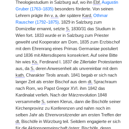
Theologiestudium in Salzburg auf, wo ihn
Ebf.
Augustin
Gruber (1763–1835)
besonders förderte. Von seinen
Lehrern prägte ihn
v. a.
der spätere
Kard.
Othmar
Rauscher (1792–1875)
. 1829 in Salzburg zum
Domizellar ernannt, setzte
S.
1830/31 das Studium in
Wien fort. 1833 wurde er in Salzburg zum Priester
geweiht und Kooperator am Dom, 1835 zum Erzbischof
mit dem Ehrenrang eines Primas Germaniae postuliert
und 1836 mit Altersdispens konsekriert. Auf seine Bitte
hin wies
Ks.
Ferdinand I. 1837 die Zillertaler Protestanten
aus, da
S.
deren Anwesenheit als unvereinbar mit dem
kath.
Charakter Tirols ansah. 1841 begab er sich nach
langer Zeit als erster Bischof aus dem
dt.
Sprachraum
nach Rom, wo Papst Gregor XVI. ihm 1842 das
Kardinalat verlieh. Nach der Märzrevolution 1848
versammelte
S.
seinen Klerus, dann die Bischöfe seiner
Kirchenprovinz zu Konferenzen und nahm noch im
selben Jahr als Ehrenvorsitzender am ersten Treffen der
dt.
Bischöfe in Würzburg teil. Seitdem engagierte er sich
für die Aktionsgemeinschaft
österr.
Bischöfe, deren