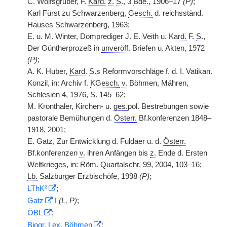
C. Wolfsgruber, F.
Kard.
z.
S.
, 3
Bde.
, 1906–17
(P)
;
Karl Fürst zu Schwarzenberg,
Gesch.
d. reichsständ.
Hauses Schwarzenberg, 1963;
E. u. M. Winter, Domprediger J. E. Veith u.
Kard.
F.
S.
,
Der Güntherprozeß in
unveröff.
Briefen u. Akten, 1972
(P)
;
A. K. Huber,
Kard.
S.
s Reformvorschläge f. d. I. Vatikan.
Konzil, in: Archiv f.
KGesch.
v.
Böhmen, Mähren,
Schlesien 4, 1976,
S.
145–62;
M. Kronthaler, Kirchen- u.
ges.
pol.
Bestrebungen sowie
pastorale Bemühungen d.
Österr.
Bf.konferenzen 1848–
1918, 2001;
E. Gatz, Zur Entwicklung d. Fuldaer u. d.
Österr.
Bf.konferenzen
v.
ihren Anfängen bis
z.
Ende d. Ersten
Weltkrieges, in:
Röm.
Quartalschr.
99, 2004, 103–16;
Lb.
Salzburger Erzbischöfe, 1998
(P)
;
LThK²
;
Gatz
I
(L, P)
;
ÖBL
;
Biogr. Lex.
Böhmen
;