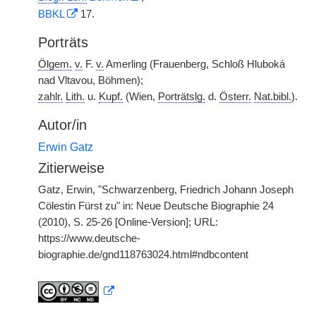
BBKL
17.
Porträts
Ölgem.
v.
F.
v.
Amerling (Frauenberg, Schloß Hluboká
nad Vltavou, Böhmen);
zahlr.
Lith.
u.
Kupf.
(Wien,
Porträtslg.
d.
Österr.
Nat.bibl.
).
Autor/in
Erwin Gatz
Zitierweise
Gatz, Erwin, "Schwarzenberg, Friedrich Johann Joseph
Cölestin Fürst zu" in: Neue Deutsche Biographie 24
(2010), S. 25-26 [Online-Version]; URL:
https://www.deutsche-
biographie.de/gnd118763024.html#ndbcontent