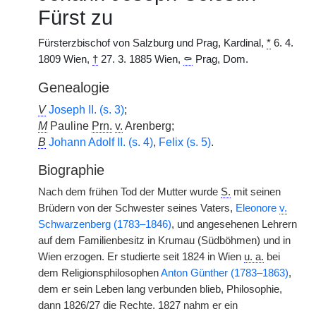
Fürst zu
Fürsterzbischof von Salzburg und Prag, Kardinal,
*
6. 4.
1809 Wien,
†
27. 3. 1885 Wien,
⚰
Prag, Dom.
Genealogie
V
Joseph II. (s. 3)
;
M
Pauline
Prn.
v.
Arenberg;
B
Johann Adolf II. (s. 4)
,
Felix (s. 5)
.
Biographie
Nach dem frühen Tod der Mutter wurde
S.
mit seinen
Brüdern von der Schwester seines Vaters,
Eleonore
v.
Schwarzenberg (1783–1846)
, und angesehenen Lehrern
auf dem Familienbesitz in Krumau (Südböhmen) und in
Wien erzogen. Er studierte seit 1824 in Wien
u. a.
bei
dem Religionsphilosophen
Anton Günther (1783–1863)
,
dem er sein Leben lang verbunden blieb, Philosophie,
dann 1826/27 die Rechte. 1827 nahm er ein