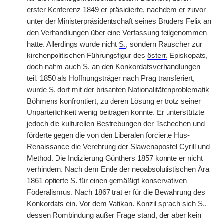
erster Konferenz 1849 er präsidierte, nachdem er zuvor
unter der Ministerpräsidentschaft seines Bruders Felix an
den Verhandlungen über eine Verfassung teilgenommen
hatte. Allerdings wurde nicht
S.
, sondern Rauscher zur
kirchenpolitischen Führungsfigur des
österr.
Episkopats,
doch nahm auch
S.
an den Konkordatsverhandlungen
teil. 1850 als Hoffnungsträger nach Prag transferiert,
wurde
S.
dort mit der brisanten Nationalitätenproblematik
Böhmens konfrontiert, zu deren Lösung er trotz seiner
Unparteilichkeit wenig beitragen konnte. Er unterstützte
jedoch die kulturellen Bestrebungen der Tschechen und
förderte gegen die von den Liberalen forcierte Hus-
Renaissance die Verehrung der Slawenapostel Cyrill und
Method. Die Indizierung Günthers 1857 konnte er nicht
verhindern. Nach dem Ende der neoabsolutistischen Ära
1861 optierte
S.
für einen gemäßigt konservativen
Föderalismus. Nach 1867 trat er für die Bewahrung des
Konkordats ein. Vor dem Vatikan. Konzil sprach sich
S.
,
dessen Rombindung außer Frage stand, der aber kein