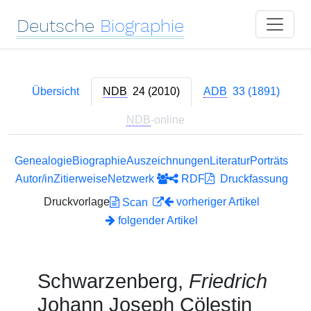
Deutsche
Biographie
Übersicht
NDB
24 (2010)
ADB
33 (1891)
NDB
-online
Genealogie
Biographie
Auszeichnungen
Literatur
Porträts
Autor/in
Zitierweise
Netzwerk
RDF
Druckfassung
Druckvorlage
vorheriger Artikel
Scan
folgender Artikel
Schwarzenberg,
Friedrich
Johann Joseph Cölestin