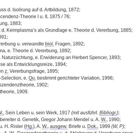
ss d. Isolirung auf d. Artbildung, 1872;
endenz-Theorie I u. II, 1875 / 76;
ung, 1883;
t d. Keimplasma’s als Grundlage e. Theorie d. Vererbung, 1885;
891;
rerbung u. verwandte
biol.
Fragen, 1892;
, e. Theorie d. Vererbung, 1892;
. Naturzüchtung, e. Erwiderung an Herbert Spencer, 1893;
se als Entwicklungsreize, 1894;
en
z.
Vererbungsfrage, 1895;
Selection, e.
Qu.
bestimmt gerichteter Variation, 1996;
zendenztheorie, 1902;
theorie, 1909.
W.
, Sein Leben u. sein Werk, 1917
(mit ausführl.
Bibliogr.
)
;
bereiter d. Genetik, Gregor Johann Mendel u. A.
W.
, 1990;
u. H. Risler (
Hg.
), A.
W.
,
ausgew.
Briefe u.
Dok.
, 1999
(W, P)
;