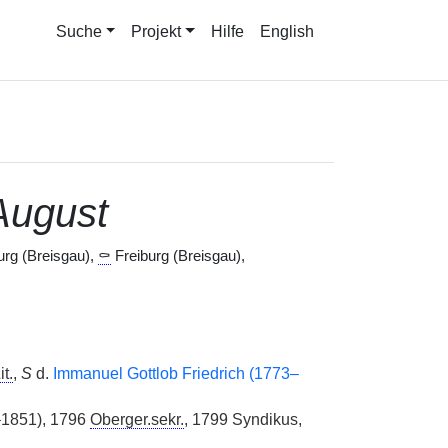
Suche
Projekt
Hilfe
English
August
urg (Breisgau),
⚰
Freiburg (Breisgau),
it.
,
S
d.
Immanuel Gottlob Friedrich (1773–
–1851), 1796
Oberger.sekr.
, 1799 Syndikus,