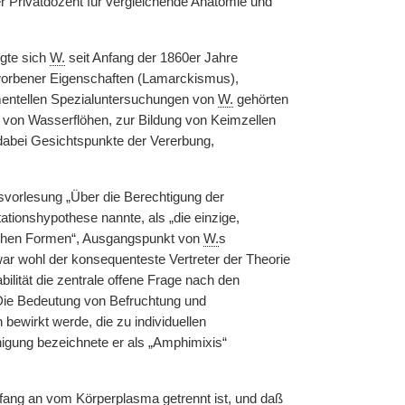
er Privatdozent für vergleichende Anatomie und
igte sich
W.
seit Anfang der 1860er Jahre
worbener Eigenschaften (Lamarckismus),
entellen Spezialuntersuchungen von
W.
gehörten
 von Wasserflöhen, zur Bildung von Keimzellen
dabei Gesichtspunkte der Vererbung,
ttsvorlesung „Über die Berechtigung der
ationshypothese nannte, als „die einzige,
ischen Formen“, Ausgangspunkt von
W.
s
r wohl der konsequenteste Vertreter der Theorie
ilität die zentrale offene Frage nach den
Die Bedeutung von Befruchtung und
bewirkt werde, die zu individuellen
gung bezeichnete er als „Amphimixis“
fang an vom Körperplasma getrennt ist, und daß