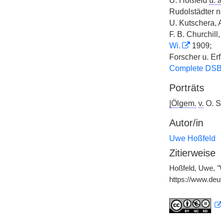
U. Hoßfeld
u. a
Rudolstädter n
U. Kutschera, 
F. B. Churchill,
Wi.
1909;
Forscher u. Erf
Complete DS
Porträts
|
Ölgem.
v.
O. S
Autor/in
Uwe Hoßfeld
Zitierweise
Hoßfeld, Uwe, "
https://www.de