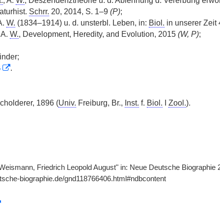
.
, A.
W.
, Deszendenztheorie u. d. Ablehnung d. Vererbung erwo
aturhist.
Schrr.
20, 2014, S. 1–9
(P)
;
A.
W.
(1834–1914) u. d. unsterbl. Leben, in:
Biol.
in unserer Zeit 
 A.
W.
, Development, Heredity, and Evolution, 2015
(W, P)
;
inder;
B
.
cholderer, 1896 (
Univ.
Freiburg, Br.,
Inst.
f.
Biol.
I
Zool.
).
Weismann, Friedrich Leopold August" in: Neue Deutsche Biographie 2
utsche-biographie.de/gnd118766406.html#ndbcontent