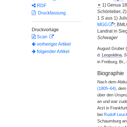
⚭
1) Genua 18
RDF
Schönleber, 2
Druckfassung
1
S
aus 1) Jul
MGG
³; BML
Druckvorlage
Landrat in Sie
Scan
Schwager
vorheriger Artikel
August Gruber 
folgender Artikel
d.
Leopoldina
,
S
in Freiburg, Br.,
Biographie
Nach dem Abitur
(1805–64)
, dem
über den Urspru
an und war zude
Arzt in Frankfu
bei
Rudolf Leuc
Schaumburg anna