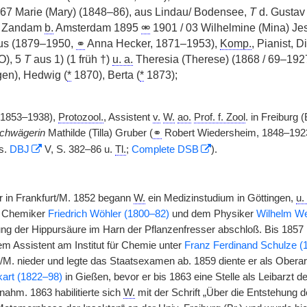
67 Marie (Mary) (1848–86), aus Lindau/ Bodensee,
T
d. Gustav
) Zandam
b.
Amsterdam 1895
⚮
1901 / 03 Wilhelmine (Mina) Je
ius (1879–1950,
⚭
Anna Hecker, 1871–1953),
Komp.
, Pianist, 
O), 5
T
aus 1) (1 früh †)
u. a.
Theresia (Therese) (1868 / 69–192
gen), Hedwig (
*
1870), Berta (
*
1873);
(1853–1938),
Protozool.
, Assistent
v.
W.
ao.
Prof. f. Zool
. in Freiburg 
chwägerin
Mathilde (Tilla) Gruber (
⚭
Robert Wiedersheim, 1848–192
 s.
DBJ
V, S. 382–86 u.
Tl.
;
Complete DSB
).
 in Frankfurt/M. 1852 begann
W.
ein Medizinstudium in Göttingen,
u.
 Chemiker
Friedrich Wöhler (1800–82)
und dem Physiker
Wilhelm We
ng der Hippursäure im Harn der Pflanzenfresser abschloß. Bis 1857 n
m Assistent am Institut für Chemie unter
Franz Ferdinand Schulze (
rt/M. nieder und legte das Staatsexamen ab. 1859 diente er als Obera
kart (1822–98)
in Gießen, bevor er bis 1863 eine Stelle als Leibarzt d
hm. 1863 habilitierte sich
W.
mit der Schrift „Über die Entstehung d