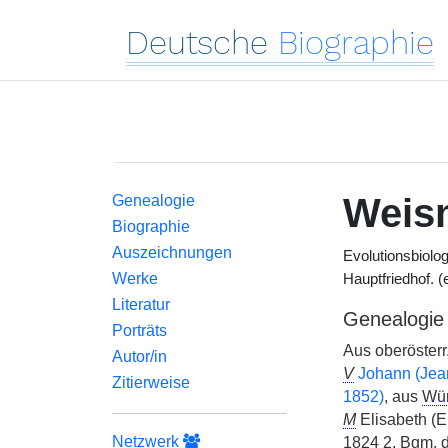
Deutsche
Biographie
Weis
Genealogie
Biographie
Auszeichnungen
Evolutionsbiolo
Werke
Hauptfriedhof. (
Literatur
Genealogie
Porträts
Aus oberösterr
Autor/in
V
Johann (Jea
Zitierweise
1852)
, aus
Wür
M
Elisabeth (E
Netzwerk
1824 2.
Bgm.
d