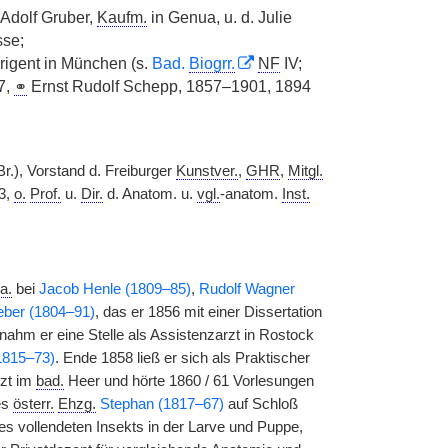
 Adolf Gruber,
Kaufm.
in Genua, u. d. Julie
sse;
Dirigent in München (s.
Bad.
Biogrr.
NF
IV;
7,
⚭
Ernst Rudolf Schepp, 1857–1901, 1894
(Br.), Vorstand d. Freiburger
Kunstver.
,
GHR
,
Mitgl.
3,
o.
Prof.
u.
Dir.
d. Anatom. u.
vgl.
-anatom.
Inst.
 a.
bei
Jacob Henle (1809–85)
,
Rudolf Wagner
ber (1804–91)
, das er 1856 mit einer Dissertation
ahm er eine Stelle als Assistenzarzt in Rostock
1815–73)
. Ende 1858 ließ er sich als Praktischer
rzt im
bad.
Heer und hörte 1860 / 61 Vorlesungen
es
österr.
Ehzg.
Stephan (1817–67)
auf Schloß
es vollendeten Insekts in der Larve und Puppe,