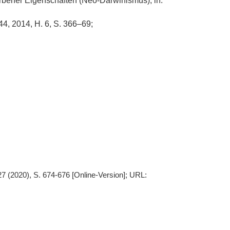
rbener Eigenschaften (Neo-Darwinismus), in:
44, 2014, H. 6, S. 366–69;
7 (2020), S. 674-676 [Online-Version]; URL: