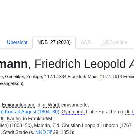
Übersicht
NDB
27 (2020)
ADB
NDB
-online
mann
, Friedrich Leopold
ge, Genetiker, Zoologe,
*
17.1.1834 Frankfurt/ Main,
†
5.11.1914 Freib
evangelisch)
.
Emigrantenfam.
, d.
n.
Württ.
einwanderte;
n) Konrad August (1804–80)
,
Gymn.prof.
f. alte Sprachen u.
dt.
L
tt.
,
|
Kaufm.
in Frankfurt/M.;
lise) (1803–50), Malerin,
T
d. Christian Leopold Lübbren (1767
. Stadt Stade (s.
NND
29, 1851);