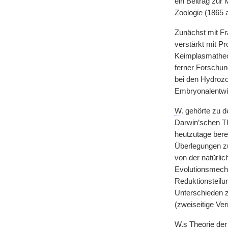
ein Beitrag zur
Zoologie (1865
Zunächst mit Fr
verstärkt mit P
Keimplasmatheo
ferner Forschun
bei den Hydrozo
Embryonalentwic
W.
gehörte zu d
Darwin’schen The
heutzutage bere
Überlegungen zu
von der natürli
Evolutionsmecha
Reduktionsteilu
Unterschieden 
(zweiseitige Ve
W.
s Theorie de