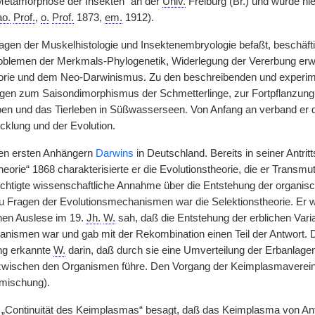
 Metamorphose der Insekten“ an der
Univ.
Freiburg (Br.) und wurde hi
ao.
Prof.
,
o.
Prof.
1873,
em.
1912).
agen der Muskelhistologie und Insektenembryologie befaßt, beschäft
roblemen der Merkmals-Phylogenetik, Widerlegung der Vererbung er
rie und dem Neo-Darwinismus. Zu den beschreibenden und experim
gen zum Saisondimorphismus der Schmetterlinge, zur Fortpflanzung
en und das Tierleben in Süßwasserseen. Von Anfang an verband er 
klung und der Evolution.
en ersten Anhängern
Darwins
in Deutschland. Bereits in seiner Antri
orie“ 1868 charakterisierte er die Evolutionstheorie, die er Transmut
chtigte wissenschaftliche Annahme über die Entstehung der organ
 Fragen der Evolutionsmechanismen war die Selektionstheorie. Er wa
chen Auslese im 19.
Jh.
W.
sah, daß die Entstehung der erblichen Variab
nismen war und gab mit der Rekombination einen Teil der Antwort. 
ng erkannte
W.
darin, daß durch sie eine Umverteilung der Erbanlagen 
zwischen den Organismen führe. Den Vorgang der Keimplasmavereini
rmischung).
r „Continuität des Keimplasmas“ besagt, daß das Keimplasma von An