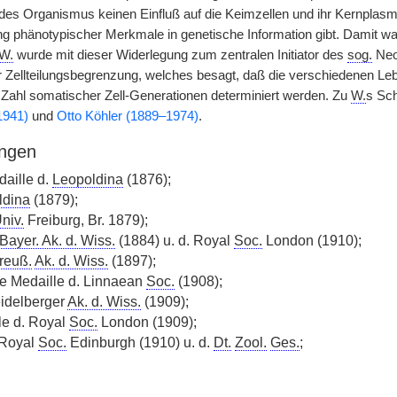
es Organismus keinen Einfluß auf die Keimzellen und ihr Kernplasma
 phänotypischer Merkmale in genetische Information gibt. Damit wa
W.
wurde mit dieser Widerlegung zum zentralen Initiator des
sog.
Neo-
 Zellteilungsbegrenzung, welches besagt, daß die verschiedenen Leb
e Zahl somatischer Zell-Generationen determiniert werden. Zu
W.
s Sch
1941)
und
Otto Köhler (1889–1974)
.
ngen
aille d.
Leopoldina
(1876);
ldina
(1879);
niv.
Freiburg, Br. 1879);
Bayer. Ak. d. Wiss.
(1884) u. d. Royal
Soc.
London (1910);
reuß.
Ak. d. Wiss.
(1897);
e Medaille d. Linnaean
Soc.
(1908);
idelberger
Ak. d. Wiss.
(1909);
le d. Royal
Soc.
London (1909);
 Royal
Soc.
Edinburgh (1910) u. d.
Dt.
Zool.
Ges.
;