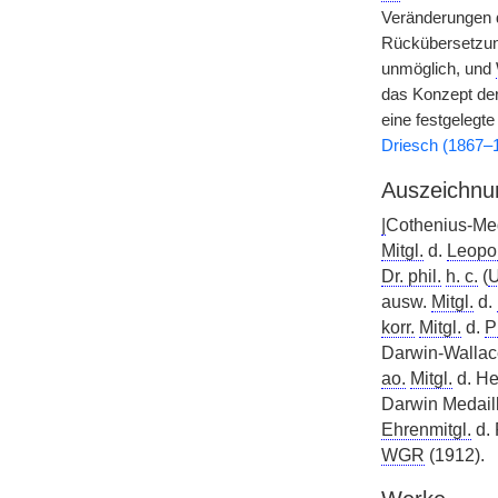
Veränderungen d
Rückübersetzung
unmöglich, und
das Konzept der
eine festgelegt
Driesch (1867–
Auszeichnu
|
Cothenius-Med
Mitgl.
d.
Leopo
Dr. phil.
h. c.
(
U
ausw.
Mitgl.
d.
korr.
Mitgl.
d.
P
Darwin-Wallac
ao.
Mitgl.
d. He
Darwin Medail
Ehrenmitgl.
d.
WGR
(1912).