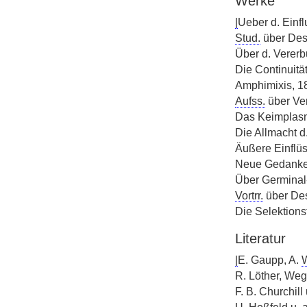
Werke
|
Ueber d. Einflu
Stud.
über Desc
Über d. Vererb
Die Continuitä
Amphimixis, 1
Aufss.
über Ve
Das Keimplasma
Die Allmacht d
Äußere Einflüs
Neue Gedank
Über Germinal-
Vortrr.
über Des
Die Selektions
Literatur
|
E. Gaupp, A.
R. Löther, Weg
F. B. Churchill 