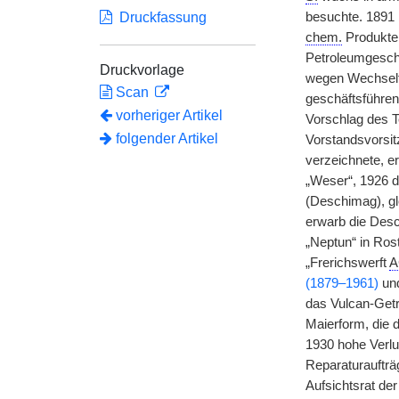
Druckfassung
besuchte. 1891
chem.
Produkte
Petroleumgesch
Druckvorlage
wegen Wechselfä
Scan
geschäftsführen
vorheriger Artikel
Vorschlag des T
folgender Artikel
Vorstandsvorsit
verzeichnete, er
„Weser“, 1926 d
(Deschimag), gl
erwarb die Des
„Neptun“ in Ros
„Frerichswerft
A
(1879–1961)
un
das Vulcan-Get
Maierform, die 
1930 hohe Verl
Reparaturauftr
Aufsichtsrat d