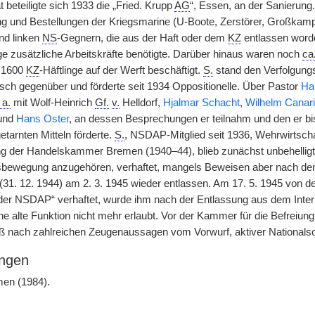
 beteiligte sich 1933 die „Fried. Krupp
AG
“, Essen, an der Sanierung.
g und Bestellungen der Kriegsmarine (U-Boote, Zerstörer, Großkampfs
d linken
NS
-Gegnern, die aus der Haft oder dem
KZ
entlassen worde
e zusätzliche Arbeitskräfte benötigte. Darüber hinaus waren noch
ca
u 1600
KZ
-Häftlinge auf der Werft beschäftigt.
S.
stand den Verfolgun
sch gegenüber und förderte seit 1934 Oppositionelle. Über Pastor
Ha
 a.
mit Wolf-Heinrich
Gf.
v.
Helldorf,
Hjalmar Schacht
,
Wilhelm Canar
und
Hans Oster
, an dessen Besprechungen er teilnahm und den er bis
tarnten Mitteln förderte.
S.
, NSDAP-Mitglied seit 1936, Wehrwirtscha
ung der Handelskammer Bremen (1940–44), blieb zunächst unbehelligt
sbewegung anzugehören, verhaftet, mangels Beweisen aber nach de
31. 12. 1944) am 2. 3. 1945 wieder entlassen. Am 17. 5. 1945 von d
der NSDAP“ verhaftet, wurde ihm nach der Entlassung aus dem Inte
ne alte Funktion nicht mehr erlaubt. Vor der Kammer für die Befreiu
nach zahlreichen Zeugenaussagen vom Vorwurf, aktiver Nationalsozi
ngen
men (1984).