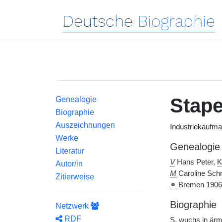
Deutsche
Biographie
Stape
Genealogie
Biographie
Auszeichnungen
Industriekaufma
Werke
Genealogie
Literatur
V
Hans Peter,
K
Autor/in
M
Caroline Schr
Zitierweise
⚭
Bremen 1906 
Biographie
Netzwerk
RDF
S.
wuchs in ärml