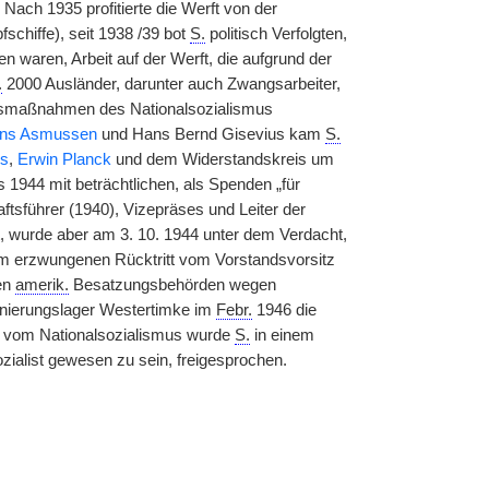
 Nach 1935 profitierte die Werft von der
chiffe), seit 1938 /39 bot
S.
politisch Verfolgten,
n waren, Arbeit auf der Werft, die aufgrund der
.
2000 Ausländer, darunter auch Zwangsarbeiter,
gsmaßnahmen des Nationalsozialismus
ns Asmussen
und Hans Bernd Gisevius kam
S.
is
,
Erwin Planck
und dem Widerstandskreis um
 1944 mit beträchtlichen, als Spenden „für
ftsführer (1940), Vizepräses und Leiter der
, wurde aber am 3. 10. 1944 unter dem Verdacht,
m erzwungenen Rücktritt vom Vorstandsvorsitz
en
amerik.
Besatzungsbehörden wegen
rnierungslager Westertimke im
Febr.
1946 die
ng vom Nationalsozialismus wurde
S.
in einem
alist gewesen zu sein, freigesprochen.