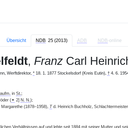
Übersicht
NDB
25 (2013)
ADB
NDB
-online
lfeldt
,
Franz
Carl Heinric
nn, Werftdirektor,
*
18. 1. 1877 Stockelsdorf (Kreis Eutin),
†
4. 6. 195
aufm.
in
St.
;
öder (
⚭
2]
N. N.
);
Margarethe (1878–1958),
T
d. Heinrich Buchholz, Schlachtermeister
ichen Verhältnissen auf und lebte seit 1884 mit seiner Mutter und se