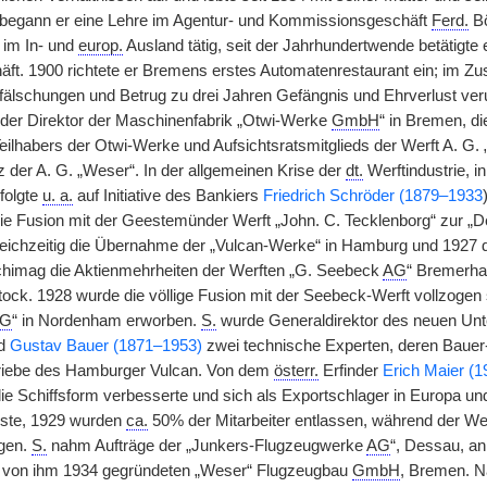
 begann er eine Lehre im Agentur- und Kommissionsgeschäft
Ferd.
Bö
 im In- und
europ.
Ausland tätig, seit der Jahrhundertwende betätigte
äft. 1900 richtete er Bremens erstes Automatenrestaurant ein; im
lschungen und Betrug zu drei Jahren Gefängnis und Ehrverlust verurt
der Direktor der Maschinenfabrik „Otwi-Werke
GmbH
“ in Bremen, di
eilhabers der Otwi-Werke und Aufsichtsratsmitglieds der Werft A. G.
z der A. G. „Weser“. In der allgemeinen Krise der
dt.
Werftindustrie, i
folgte
u. a.
auf Initiative des Bankiers
Friedrich Schröder (1879–1933
ie Fusion mit der Geestemünder Werft „John. C. Tecklenborg“ zur „
eichzeitig die Übernahme der „Vulcan-Werke“ in Hamburg und 1927 d
chimag die Aktienmehrheiten der Werften „G. Seebeck
AG
“ Bremerh
tock. 1928 wurde die völlige Fusion mit der Seebeck-Werft vollzogen 
G
“ in Nordenham erworben.
S.
wurde Generaldirektor des neuen Un
d
Gustav Bauer (1871–1953)
zwei technische Experten, deren Baue
riebe des Hamburger Vulcan. Von dem
österr.
Erfinder
Erich Maier (
die Schiffsform verbesserte und sich als Exportschlager in Europa 
uste, 1929 wurden
ca.
50% der Mitarbeiter entlassen, während der Welt
ägen.
S.
nahm Aufträge der „Junkers-Flugzeugwerke
AG
“, Dessau, an
er von ihm 1934 gegründeten „Weser“ Flugzeugbau
GmbH
, Bremen. N