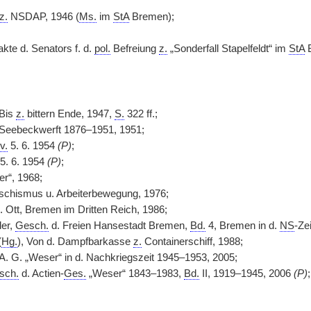
z.
NSDAP, 1946 (
Ms.
im
StA
Bremen);
te d. Senators f. d.
pol.
Befreiung
z.
„Sonderfall Stapelfeldt“ im
StA
B
 Bis
z.
bittern Ende, 1947,
S.
322 ff.;
 Seebeckwerft 1876–1951, 1951;
v.
5. 6. 1954
(P)
;
5. 6. 1954
(P)
;
r“, 1968;
faschismus u. Arbeiterbewegung, 1976;
. Ott, Bremen im Dritten Reich, 1986;
er,
Gesch.
d. Freien Hansestadt Bremen,
Bd.
4, Bremen in d.
NS
-Ze
(
Hg.
), Von d. Dampfbarkasse
z.
Containerschiff, 1988;
 A. G. „Weser“ in d. Nachkriegszeit 1945–1953, 2005;
sch.
d. Actien-
Ges.
„Weser“ 1843–1983,
Bd.
II, 1919–1945, 2006
(P)
;