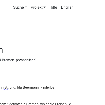
Suche
Projekt
Hilfe
English
h
4 Bremen. (evangelisch)
 in
B.
, u. d. Ida Beermann; kinderlos.
inem Stiefvater in Bremen, wo er die Freischule