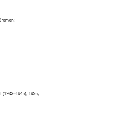
remen;
it (1933–1945), 1995;