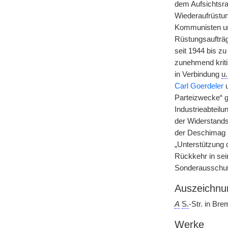
dem Aufsichtsrat
Wiederaufrüstun
Kommunisten un
Rüstungsaufträg
seit 1944 bis z
zunehmend kriti
in Verbindung
u.
Carl Goerdeler
Parteizwecke“ ge
Industrieabteil
der Widerstand
der Deschimag (
„Unterstützung 
Rückkehr in sei
Sonderausschuß 
Auszeichnu
A
S.
-Str. in Bre
Werke