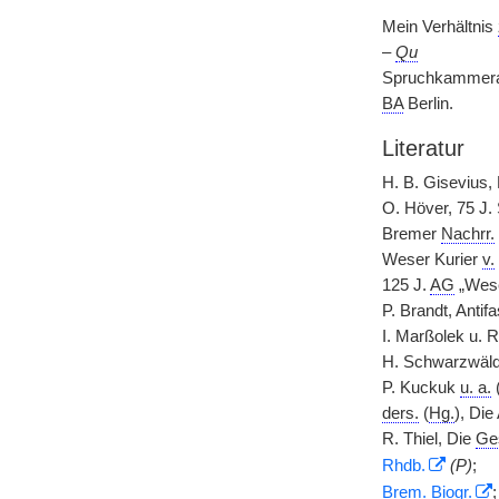
Mein Verhältnis
–
Qu
Spruchkammerak
BA
Berlin.
Literatur
H. B. Gisevius,
O. Höver, 75 J.
Bremer
Nachrr.
Weser Kurier
v.
125 J.
AG
„Wese
P. Brandt, Anti
I. Marßolek u. R
H. Schwarzwäld
P. Kuckuk
u. a.
ders.
(
Hg.
), Die
R. Thiel, Die
Ge
Rhdb.
(P)
;
Brem.
Biogr.
;