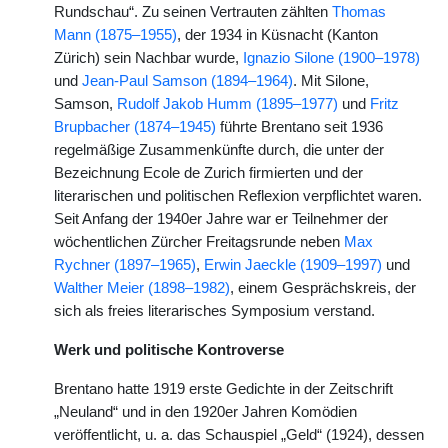
Rundschau“. Zu seinen Vertrauten zählten
Thomas
Mann (1875–1955)
, der 1934 in Küsnacht (Kanton
Zürich) sein Nachbar wurde,
Ignazio Silone (1900–1978)
und
Jean-Paul Samson (1894–1964)
. Mit Silone,
Samson,
Rudolf Jakob Humm (1895–1977)
und
Fritz
Brupbacher (1874–1945)
führte Brentano seit 1936
regelmäßige Zusammenkünfte durch, die unter der
Bezeichnung Ecole de Zurich firmierten und der
literarischen und politischen Reflexion verpflichtet waren.
Seit Anfang der 1940er Jahre war er Teilnehmer der
wöchentlichen Zürcher Freitagsrunde neben
Max
Rychner (1897–1965)
,
Erwin Jaeckle (1909–1997)
und
Walther Meier (1898–1982)
, einem Gesprächskreis, der
sich als freies literarisches Symposium verstand.
Werk und politische Kontroverse
Brentano hatte 1919 erste Gedichte in der Zeitschrift
„Neuland“ und in den 1920er Jahren Komödien
veröffentlicht, u. a. das Schauspiel „Geld“ (1924), dessen