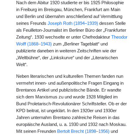
Nach dem Abitur 1920 studierte er bis 1925 Philosophie
in Freiburg im Breisgau, München, Frankfurt am Main
und Berlin und übernahm anschließend auf Vermittlung
seines Freunds
Joseph Roth (1894–1939)
dessen Stelle
als Feuilleton-Journalist im Berliner Büro der „Frankfurter
Zeitung“. 1930 wechselte er unter Chefredakteur
Theodor
Wolff (1868–1943)
zum „Berliner Tageblatt“ und
publizierte daneben in weiteren Zeitschriften wie der
„Weltbühne“, der „Linkskurve“ und der „Literarischen
Welt“.
Neben literarischen und kulturellen Themen fanden nun
vermehrt innen- und außenpolitische Fragen Eingang in
Brentanos Artikel und publizistische Bände. Er wandte
sich dem Marxismus zu und wurde 1928 Mitglied im
Bund Proletarisch-Revolutionärer Schriftsteller. Ob er der
KPD beitrat, ist ungeklärt. In den 1920er und 1930er
Jahren unternahm Brentano zahlreiche Reisen in das
europäische Ausland, u. a. 1930 und 1932 nach Moskau.
Mit seinen Freunden
Bertolt Brecht (1898–1956)
und