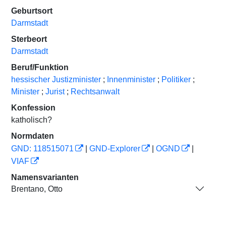
Geburtsort
Darmstadt
Sterbeort
Darmstadt
Beruf/Funktion
hessischer Justizminister
;
Innenminister
;
Politiker
;
Minister
;
Jurist
;
Rechtsanwalt
Konfession
katholisch?
Normdaten
GND: 118515071
|
GND-Explorer
|
OGND
|
VIAF
Namensvarianten
Brentano, Otto