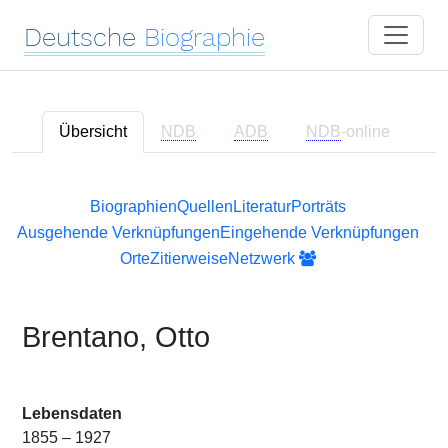
Deutsche
Biographie
Übersicht
NDB
ADB
NDB
-online
Biographien
Quellen
Literatur
Porträts
Ausgehende Verknüpfungen
Eingehende Verknüpfungen
Orte
Zitierweise
Netzwerk
Brentano, Otto
Lebensdaten
1855 – 1927