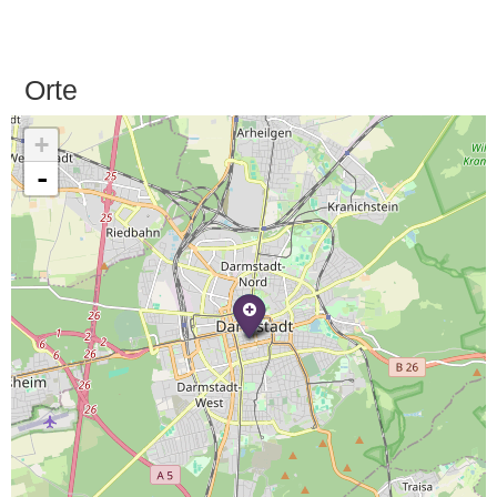
Orte
+
-