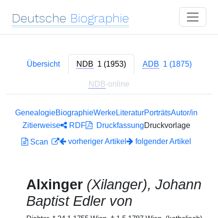
Deutsche
Biographie
Übersicht
NDB
1 (1953)
ADB
1 (1875)
NDB
-online
Genealogie
Biographie
Werke
Literatur
Porträts
Autor/in
Zitierweise
RDF
Druckfassung
Druckvorlage
vorheriger Artikel
folgender Artikel
Scan
Alxinger
(Xilanger), Johann
Baptist Edler von