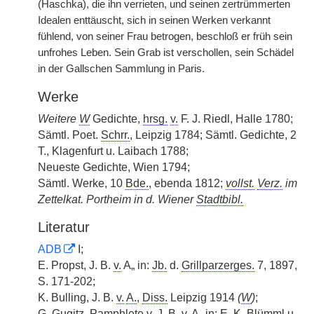
(Haschka), die ihn verrieten, und seinen zertrümmerten
Idealen enttäuscht, sich in seinen Werken verkannt
fühlend, von seiner Frau betrogen, beschloß er früh sein
unfrohes Leben. Sein Grab ist verschollen, sein Schädel
in der Gallschen Sammlung in Paris.
Werke
Weitere
W
Gedichte,
hrsg.
v.
F. J. Riedl, Halle 1780;
Sämtl. Poet.
Schrr.
, Leipzig 1784; Sämtl. Gedichte, 2
T., Klagenfurt u. Laibach 1788;
Neueste Gedichte, Wien 1794;
Sämtl. Werke, 10
Bde.
, ebenda 1812;
vollst.
Verz.
im
Zettelkat. Portheim in d. Wiener
Stadtbibl.
Literatur
ADB
I;
E. Propst, J. B.
v.
A„ in:
Jb.
d.
Grillparzerges.
7, 1897,
S. 171-202;
K. Bulling, J. B.
v.
A.
,
Diss.
Leipzig 1914
(
W
)
;
G. Gugitz, Pamphlete
v.
J. B.
v.
A„ in:
E. K.
Blümml u.