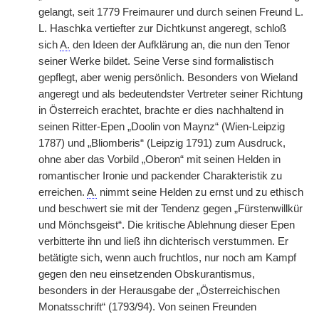
gelangt, seit 1779 Freimaurer und durch seinen Freund L.
L. Haschka vertiefter zur Dichtkunst angeregt, schloß
sich
A.
den Ideen der Aufklärung an, die nun den Tenor
seiner Werke bildet. Seine Verse sind formalistisch
gepflegt, aber wenig persönlich. Besonders von Wieland
angeregt und als bedeutendster Vertreter seiner Richtung
in Österreich erachtet, brachte er dies nachhaltend in
seinen Ritter-Epen „Doolin von Maynz“ (Wien-Leipzig
1787) und „Bliomberis“ (Leipzig 1791) zum Ausdruck,
ohne aber das Vorbild „Oberon“ mit seinen Helden in
romantischer Ironie und packender Charakteristik zu
erreichen.
A.
nimmt seine Helden zu ernst und zu ethisch
und beschwert sie mit der Tendenz gegen „Fürstenwillkür
und Mönchsgeist“. Die kritische Ablehnung dieser Epen
verbitterte ihn und ließ ihn dichterisch verstummen. Er
betätigte sich, wenn auch fruchtlos, nur noch am Kampf
gegen den neu einsetzenden Obskurantismus,
besonders in der Herausgabe der „Österreichischen
Monatsschrift“ (1793/94). Von seinen Freunden