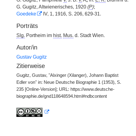
G. Gugitz, Altwienerisches, 1920
(
P
)
;
Goedeke
IV, 1, 1916, S. 206, 629-31.
Porträts
Slg.
Portheim im
hist.
Mus.
d. Stadt Wien.
Autor/in
Gustav Gugitz
Zitierweise
Gugitz, Gustav, "Alxinger (Xilanger), Johann Baptist
Edler von" in: Neue Deutsche Biographie 1 (1953), S.
235 [Online-Version]; URL: https://www.deutsche-
biographie.de/gnd118648594.html#ndbcontent