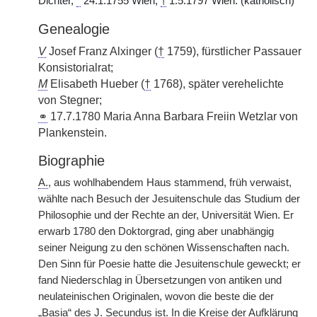
Dichter,
*
24.1.1755 Wien,
†
1.5.1797 Wien. (katholisch)
Genealogie
V
Josef Franz Alxinger (
†
1759), fürstlicher Passauer
Konsistorialrat;
M
Elisabeth Hueber (
†
1768), später verehelichte
von Stegner;
⚭
17.7.1780 Maria Anna Barbara Freiin Wetzlar von
Plankenstein.
Biographie
A.
, aus wohlhabendem Haus stammend, früh verwaist,
wählte nach Besuch der Jesuitenschule das Studium der
Philosophie und der Rechte an der, Universität Wien. Er
erwarb 1780 den Doktorgrad, ging aber unabhängig
seiner Neigung zu den schönen Wissenschaften nach.
Den Sinn für Poesie hatte die Jesuitenschule geweckt; er
fand Niederschlag in Übersetzungen von antiken und
neulateinischen Originalen, wovon die beste die der
„Basia“ des J. Secundus ist. In die Kreise der Aufklärung