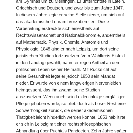
am Gymnasium zu Meiningen. Er unterrichtete in Latein.
Griechisch und Deutsch, und zwar bis zum Jahre 1847.
In diesem Jahre legte er seine Stelle nieder, um sich auf
das akademische Lehramt vorzubereiten. Diese
Vorbereitung erstreckte sich einestheils auf
Rechtswissenschaft und Nationalökonomie, anderntheils
auf Mathematik, Physik, Chemie, Anatomie und
Physiologie. 1848 ging er nach Leipzig, um dort seine
juristischen Studien fortzusetzen. Vom Wahlkreis Eisfeld
in den Landtag gewählt, nahm er regen Antheil an dem
politischen Leben seiner Heimath. Mit Rücksicht auf
seine Gesundheit legte er jedoch 1850 sein Mandat
nieder. Er wurde von einem langwierigen Nervenleiden
heimgesucht, das ihn zwang, seine Studien
auszusetzen. Wenn auch sein Leiden infolge sorgfältiger
Pflege gehoben wurde, so blieb doch als böser Rest eine
Schwerhörigkeit zurück, die seiner akademischen
Thätigkeit leicht hinderlich werden konnte. 1853 habilitirte
er sich in Leipzig mit einer rechtsphilosophischen
Abhandlung über Puchta's Pandecten. Zehn Jahre später