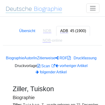
Deutsche
Biographie
Übersicht
NDB
ADB
45 (1900)
NDB
-online
Biographie
Autor/in
Zitierweise
RDF
Druckfassung
Druckvorlage
vorheriger Artikel
Scan
folgender Artikel
Ziller, Tuiskon
Biographie
Ziller:
Tuiskon
Z.
wurde geboren am 22. December