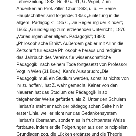
Lehrerzeitung 1882. Nr. 40 u. 41; G. Wiget, Zum
Andenken an Prof. Ziller. Chur 1883, u. a. — Seine
Hauptschriften sind folgende: 1856: „Einleitung in die
allgem. Pädagogik"; 1857: „Die Regierung der Kinder";
1865: „Grundlegung zum erziehenden Unterricht"; 1876:
„Vorlesungen über allgem. Pädagogik"; 1880:
„Philosophische Ethik“. Außerdem gab er mit Allihn die
Zeitschrift für exacte Philosophie heraus und redigirte
das Jahrbuch des Vereins für wissenschaftliche
Pädagogik, nach seinem Tode fortgesetzt von Professor
Vogt in Wien (31 Bde.). Kant's Ausspruch: „Die
Pädagogik muß ein Studium werden, sonst ist nichts von
ihr zu hoffen“, hat
Z.
wahr gemacht. Keiner von den
Neueren hat das Studium der Pädagogik in so
tiefgehender Weise gefördert, als
Z.
Unter den Schülern
Herbart's steht er nach der pädagogischen Seite hin in
erster Linie, weil er nicht nur das Gedankensystem
Herbart's übernahm, sondern es in fruchtbarster Weise
fortbaute, indem er die Folgerungen aus den principiellen
Grundlagen zog, die Lücken ergänzte und die Theorie