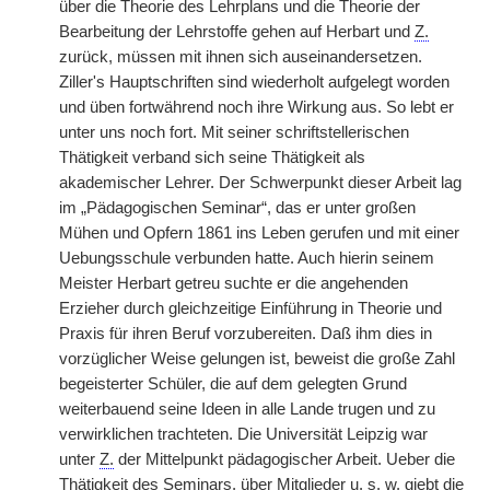
über die Theorie des Lehrplans und die Theorie der
Bearbeitung der Lehrstoffe gehen auf Herbart und
Z.
zurück, müssen mit ihnen sich auseinandersetzen.
Ziller's Hauptschriften sind wiederholt aufgelegt worden
und üben fortwährend noch ihre Wirkung aus. So lebt er
unter uns noch fort. Mit seiner schriftstellerischen
Thätigkeit verband sich seine Thätigkeit als
akademischer Lehrer. Der Schwerpunkt dieser Arbeit lag
im „Pädagogischen Seminar“, das er unter großen
Mühen und Opfern 1861 ins Leben gerufen und mit einer
Uebungsschule verbunden hatte. Auch hierin seinem
Meister Herbart getreu suchte er die angehenden
Erzieher durch gleichzeitige Einführung in Theorie und
Praxis für ihren Beruf vorzubereiten. Daß ihm dies in
vorzüglicher Weise gelungen ist, beweist die große Zahl
begeisterter Schüler, die auf dem gelegten Grund
weiterbauend seine Ideen in alle Lande trugen und zu
verwirklichen trachteten. Die Universität Leipzig war
unter
Z.
der Mittelpunkt pädagogischer Arbeit. Ueber die
Thätigkeit des Seminars, über Mitglieder u. s. w. giebt die