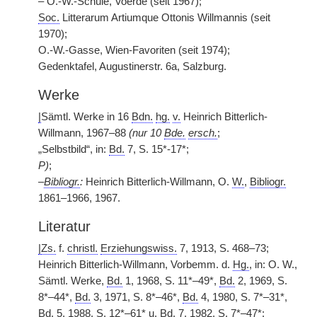
– O.-W.-Schule, Voerde (seit 1967);
Soc.
Litterarum Artiumque Ottonis Willmannis (seit
1970);
O.-W.-Gasse, Wien-Favoriten (seit 1974);
Gedenktafel, Augustinerstr. 6a, Salzburg.
Werke
|
Sämtl. Werke in 16
Bdn.
hg.
v.
Heinrich Bitterlich-
Willmann, 1967–88
(nur 10
Bde.
ersch.
;
„Selbstbild“, in:
Bd.
7, S. 15*-17*;
P)
;
–
Bibliogr.
:
Heinrich Bitterlich-Willmann, O.
W.
,
Bibliogr.
1861–1966, 1967.
Literatur
|
Zs.
f.
christl.
Erziehungswiss.
7, 1913, S. 468–73;
Heinrich Bitterlich-Willmann, Vorbemm. d.
Hg.
, in: O. W.,
Sämtl. Werke,
Bd.
1, 1968, S. 11*–49*,
Bd.
2, 1969, S.
8*–44*,
Bd.
3, 1971, S. 8*–46*,
Bd.
4, 1980, S. 7*–31*,
Bd.
5, 1988, S. 12*–61
*
u.
Bd.
7, 1982, S. 7*–47*;