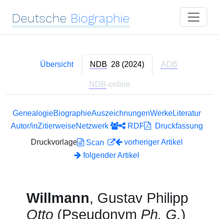
Deutsche
Biographie
Übersicht
NDB
28 (2024)
ADB
NDB
-online
Genealogie
Biographie
Auszeichnungen
Werke
Literatur
Autor/in
Zitierweise
Netzwerk
RDF
Druckfassung
Druckvorlage
vorheriger Artikel
Scan
folgender Artikel
Willmann
, Gustav Philipp
Otto
(Pseudonym
Ph. G.
)