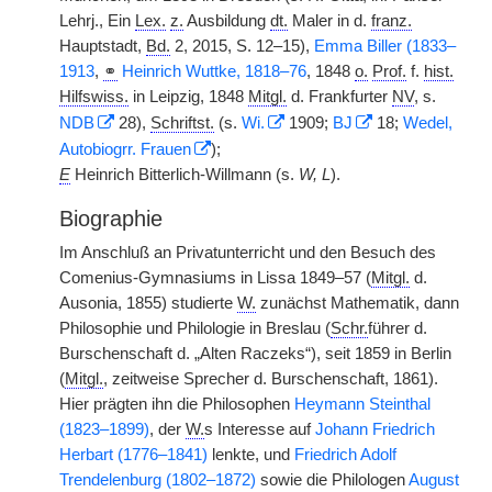
Lehrj., Ein
Lex.
z.
Ausbildung
dt.
Maler in d.
franz.
Hauptstadt,
Bd.
2, 2015, S. 12–15),
Emma Biller (1833–
1913
,
⚭
Heinrich Wuttke, 1818–76
, 1848
o.
Prof.
f.
hist.
Hilfswiss.
in Leipzig, 1848
Mitgl.
d. Frankfurter
NV
, s.
NDB
28),
Schriftst.
(s.
Wi.
1909;
BJ
18;
Wedel,
Autobiogrr. Frauen
);
E
Heinrich Bitterlich-Willmann (s.
W, L
).
Biographie
Im Anschluß an Privatunterricht und den Besuch des
Comenius-Gymnasiums in Lissa 1849–57 (
Mitgl.
d.
Ausonia, 1855) studierte
W.
zunächst Mathematik, dann
Philosophie und Philologie in Breslau (
Schr.
führer d.
Burschenschaft d. „Alten Raczeks“), seit 1859 in Berlin
(
Mitgl.
, zeitweise Sprecher d. Burschenschaft, 1861).
Hier prägten ihn die Philosophen
Heymann Steinthal
(1823–1899)
, der
W.
s Interesse auf
Johann Friedrich
Herbart (1776–1841)
lenkte, und
Friedrich Adolf
Trendelenburg (1802–1872)
sowie die Philologen
August