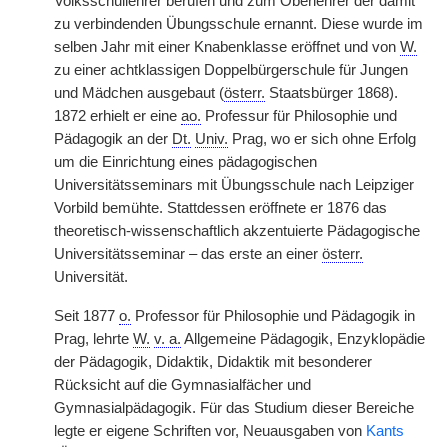
Volksschullehrer berufen und zum Oberlehrer der damit
zu verbindenden Übungsschule ernannt. Diese wurde im
selben Jahr mit einer Knabenklasse eröffnet und von
W.
zu einer achtklassigen Doppelbürgerschule für Jungen
und Mädchen ausgebaut (
österr.
Staatsbürger 1868).
1872 erhielt er eine
ao.
Professur für Philosophie und
Pädagogik an der
Dt.
Univ.
Prag, wo er sich ohne Erfolg
um die Einrichtung eines pädagogischen
Universitätsseminars mit Übungsschule nach Leipziger
Vorbild bemühte. Stattdessen eröffnete er 1876 das
theoretisch-wissenschaftlich akzentuierte Pädagogische
Universitätsseminar – das erste an einer
österr.
Universität.
Seit 1877
o.
Professor für Philosophie und Pädagogik in
Prag, lehrte
W.
v. a.
Allgemeine Pädagogik, Enzyklopädie
der Pädagogik, Didaktik, Didaktik mit besonderer
Rücksicht auf die Gymnasialfächer und
Gymnasialpädagogik. Für das Studium dieser Bereiche
legte er eigene Schriften vor, Neuausgaben von
Kants