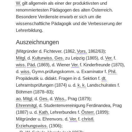
W.
gilt allgemein als einer der produktivsten und
renommiertesten Pädagogen des alten Österreich.
Besondere Verdienste erwarb er sich um die
wissenschaftliche Pädagogik und die Verbesserung der
Lehrerbildung.
Auszeichnungen
|
Mitgründer d. Fichtever. (1862,
Vors.
1862/63);
Mitgl.
d.
Kulturwiss.
Ges.
zu Leipzig (1865), d.
Ver.
f.
wiss.
Päd.
(1869), d. Wiener
Ver.
f. Kinderfreunde (1870),
d.
wiss.
Gymn.prüfungskomm. u. Examinator f.
Phil.
Propädeutik u. didakt. Fragen in d. Sektion f.
dt.
Lehramtsprüfungen (1874) u. d.
k. k.
Landschulrates f.
Böhmen (1878–83);
ao.
Mitgl.
d.
Ges.
d.
Wiss.
, Prag (1879);
Ehrenmitgl.
d. Studentenvereinigung Ferdinandea, Prag
(1887) u. d.
Kath.
Lehrerbundes f.
Österr.
(1899);
Mitgründer u. Ehrenvors. d.
Ver.
f.
christl.
Erziehungswiss.
(1906);