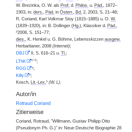
W. Brezinka, O. W. als
Prof.
d.
Philos.
u.
Päd.
, 1872–
1903, in:
ders.
,
Päd.
in
Österr.
,
Bd.
2, 2003, S. 21–48;
R. Coriand, Karl Volkmar Stoy (1815–1885) u. O.
W.
(1839–1920), in: B. Dollinger (
Hg.
), Klassiker d.
Päd.
,
²2008, S. 151–77;
dies.
, K. Henkel u. G. Böhme, Lebensskizzen
ausgew.
Herbartianer, 2008
(Internet)
;
DBJ
II, S. 616–21 u.
Tl.
;
1+3
LThK
;
RGG
⁴;
Killy
²;
Kosch,
Lit.
-
Lex.
³
(W, L).
Autor/in
Rotraud Coriand
Zitierweise
Coriand, Rotraud, "Willmann, Gustav Philipp Otto
(Pseudonym Ph. G.)" in: Neue Deutsche Biographie 28