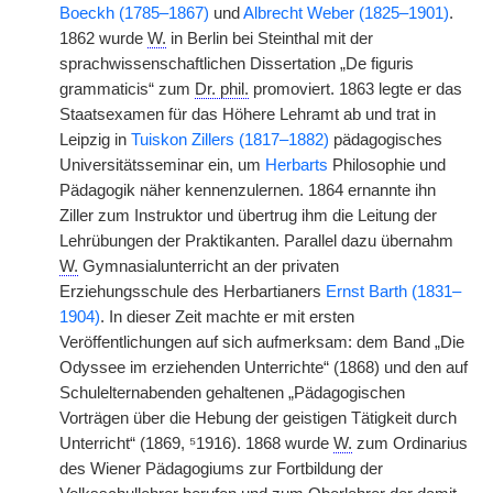
Boeckh (1785–1867)
und
Albrecht Weber (1825–1901)
.
1862 wurde
W.
in Berlin bei Steinthal mit der
sprachwissenschaftlichen Dissertation „De figuris
grammaticis“ zum
Dr. phil.
promoviert. 1863 legte er das
Staatsexamen für das Höhere Lehramt ab und trat in
Leipzig in
Tuiskon Zillers (1817–1882)
pädagogisches
Universitätsseminar ein, um
Herbarts
Philosophie und
Pädagogik näher kennenzulernen. 1864 ernannte ihn
Ziller zum Instruktor und übertrug ihm die Leitung der
Lehrübungen der Praktikanten. Parallel dazu übernahm
W.
Gymnasialunterricht an der privaten
Erziehungsschule des Herbartianers
Ernst Barth (1831–
1904)
. In dieser Zeit machte er mit ersten
Veröffentlichungen auf sich aufmerksam: dem Band „Die
Odyssee im erziehenden Unterrichte“ (1868) und den auf
Schulelternabenden gehaltenen „Pädagogischen
Vorträgen über die Hebung der geistigen Tätigkeit durch
Unterricht“ (1869, ⁵1916). 1868 wurde
W.
zum Ordinarius
des Wiener Pädagogiums zur Fortbildung der