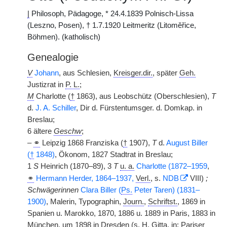
|
Philosoph, Pädagoge, * 24.4.1839 Polnisch-Lissa
(Leszno, Posen), † 1.7.1920 Leitmeritz (Litoměřice,
Böhmen). (katholisch)
Genealogie
V
Johann
, aus Schlesien,
Kreisger.dir.
, später
Geh.
Justizrat in
P. L.
;
M
Charlotte (
†
1863), aus Leobschütz (Oberschlesien),
T
d.
J. A. Schiller
, Dir d. Fürstentumsger. d. Domkap. in
Breslau;
6 ältere
Geschw
;
–
⚭
Leipzig 1868 Franziska (
†
1907),
T
d.
August Biller
(
†
1848)
, Ökonom, 1827 Stadtrat in Breslau;
1
S
Heinrich (1870–89), 3
T
u. a.
Charlotte (1872–1959
,
⚭
Hermann Herder, 1864–1937,
Verl.
, s.
NDB
VIII)
;
Schwägerinnen
Clara Biller (
Ps.
Peter Taren) (1831–
1900)
, Malerin, Typographin,
Journ.
,
Schriftst.
, 1869 in
Spanien u. Marokko, 1870, 1886 u. 1889 in Paris, 1883 in
München, um 1898 in Dresden (s. H. Gitta, in: Pariser