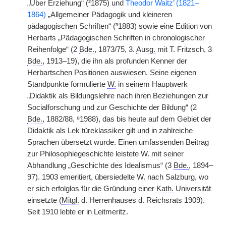
„Über Erziehung“ (²1875) und
Theodor Waitz’ (1821–
1864)
„Allgemeiner Pädagogik und kleineren
pädagogischen Schriften“ (³1883) sowie eine Edition von
Herbarts „Pädagogischen Schriften in chronologischer
Reihenfolge“ (2
Bde.
, 1873/75, 3.
Ausg.
mit T. Fritzsch, 3
Bde.
, 1913–19), die ihn als profunden Kenner der
Herbartschen Positionen auswiesen. Seine eigenen
Standpunkte formulierte
W.
in seinem Hauptwerk
„Didaktik als Bildungslehre nach ihren Beziehungen zur
Socialforschung und zur Geschichte der Bildung“ (2
Bde.
, 1882/88, ⁸1988), das bis heute auf dem Gebiet der
Didaktik als Lek
|
türeklassiker gilt und in zahlreiche
Sprachen übersetzt wurde. Einen umfassenden Beitrag
zur Philosophiegeschichte leistete
W.
mit seiner
Abhandlung „Geschichte des Idealismus“ (3
Bde.
, 1894–
97). 1903 emeritiert, übersiedelte
W.
nach Salzburg, wo
er sich erfolglos für die Gründung einer
Kath.
Universität
einsetzte (
Mitgl.
d. Herrenhauses d. Reichsrats 1909).
Seit 1910 lebte er in Leitmeritz.