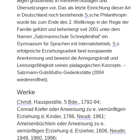
liegen größtenteils in mehreren Auflagen und
Übersetzungen vor. Das als letzte Einrichtung dieser Art
in Deutschland noch bestehende
S.
sche Philanthropin
wurde bis zum Ende des 2. Weltkriegs in der Regie der
Familie geführt und beherbergt seit 2001 unter dem
Namen „Salzmannschule Schnepfenthal“ ein
Gymnasium für Sprachen mit Internatsbetrieb.
S.
s
erfolgreiche Erziehungsarbeit fand europaweite
Anerkennung und beweist die Anregungskraft und
Leistungsfähigkeit seines pädagogischen Konzepts. –
Salzmann-GutsMuths-Gedenkstätte (2004
wiedereröffnet).
Werke
Christl.
Hauspostille, 5
Bde.
, 1792-94;
Conrad Kiefer oder Anweisung zu e. vernünftigen
Erziehung d. Kinder, 1796,
Neudr.
1961;
Ameisenbüchlein oder Anweisung zu e.
vernünftigen Erziehung d. Erzieher, 1806,
Neudrr.
1949, 1960, 1996;