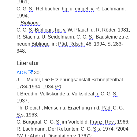
1961;
C. G.
S.
, Rel.bücher,
hg.
u.
eingel.
v.
R. Lachmann,
1994;
–
Bibliogrr.
:
C. G.
S.
-
Bibliogr.
,
hg.
v.
W. Pfauch u. R. Röder, 1981;
R. Stach u. U. Seidelmann, C. G.
S.
, Bausteine zu e.
neuen
Bibliogr.
, in:
Päd.
Rdsch.
48, 1994, S. 283-
348.
Literatur
ADB
30;
J. L. Müller, Die Erziehungsanstalt Schnepfenthal
1784-1934, 1934
(
P
)
;
I. Breddin, Volkskunde u. Volksideal
b.
C. G.
S.
,
1937;
Th. Dietrich, Mensch u. Erziehung in d.
Päd.
C. G.
S.
s, 1963;
G. Burggraf, C. G.
S.
im Vorfeld d.
Franz.
Rev.
, 1966;
R. Lachmann, Der Rel.unterr. C. G.
S.
s, 1974, ²2004
(
W
, L:
Abdr.
d. Disputation
v.
1767);