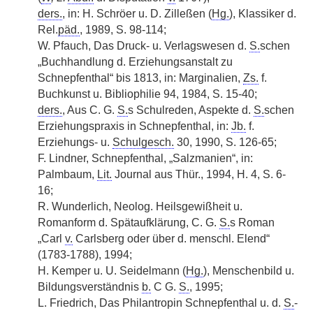
ders.
, in: H. Schröer u. D. Zilleßen (
Hg.
), Klassiker d.
Rel.
päd.
, 1989, S. 98-114;
W. Pfauch, Das Druck- u. Verlagswesen d.
S.
schen
„Buchhandlung d. Erziehungsanstalt zu
Schnepfenthal“ bis 1813, in: Marginalien,
Zs.
f.
Buchkunst u. Bibliophilie 94, 1984, S. 15-40;
ders.
, Aus C. G.
S.
s Schulreden, Aspekte d.
S.
schen
Erziehungspraxis in Schnepfenthal, in:
Jb.
f.
Erziehungs- u.
Schulgesch.
30, 1990, S. 126-65;
F. Lindner, Schnepfenthal, „Salzmanien“, in:
Palmbaum,
Lit.
Journal aus Thür., 1994, H. 4, S. 6-
16;
R. Wunderlich, Neolog. Heilsgewißheit u.
Romanform d. Spätaufklärung, C. G.
S.
s Roman
„Carl
v.
Carlsberg oder über d. menschl. Elend“
(1783-1788), 1994;
H. Kemper u. U. Seidelmann (
Hg.
), Menschenbild u.
Bildungsverständnis
b.
C G.
S.
, 1995;
L. Friedrich, Das Philantropin Schnepfenthal u. d.
S.
-