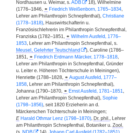
Nordhausen u. Weimar, s.
ADB
18), Wilhelmine
(1776–1846,
⚭
Friedrich Weißenborn, 1765–1834
,
Lehrer am Philanthropin Schnepfenthal),
Christiane
(1778–1818)
, Hauswirtschafterin u.
Französischlehrerin im Philanthropin Schnepfenthal,
Franziska (1782–1851,
⚭
Wilhelm Ausfeld, 1776–
1853
, Lehrer am Philanthropin Schnepfenthal, s.
Meusel, Gelehrter Teutschland
), Caroline (1786–
1851,
⚭
Friedrich Erdmann Märcker, 1778–1818
,
Lehrer am Philanthropin in Schnepfenthal, Gründer
u. Leiter e. Höheren Töchterschule in Meiningen),
Henriette (1788–1828,
⚭
August Ausfeld, 1777–
1858
, Lehrer am Philanthropin Schnepfenthal),
Johanna (1790–1870,
⚭
Ernst Ausfeld, 1781–1851
,
Lehrer am Philanthropin Schnepfenthal),
Sophie
(1798–1856)
, seit 1820 Erzieherin an d.
Märckerschen Töchterschule in Meiningen;
E
Harald Othmar Lenz (1798–1870)
,
Dr. phil.
, Lehrer
am Philanthropin Schnepfenthal, Botaniker u.
Zool.
(s.
NDB
14),
Johann Carl Ausfeld (1782–1851)
,