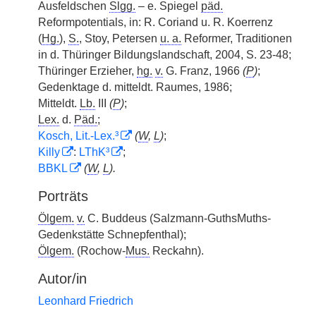
Ausfeldschen
Slgg.
– e. Spiegel
päd.
Reformpotentials, in: R. Coriand u. R. Koerrenz
(
Hg.
),
S.
, Stoy, Petersen
u. a.
Reformer, Traditionen
in d. Thüringer Bildungslandschaft, 2004, S. 23-48;
Thüringer Erzieher,
hg.
v.
G. Franz, 1966
(
P
)
;
Gedenktage d. mitteldt. Raumes, 1986;
Mitteldt.
Lb.
III
(
P
)
;
Lex.
d.
Päd.
;
Kosch, Lit.-Lex.³
(
W
,
L
)
;
Killy
:
LThK³
;
BBKL
(
W
,
L
).
Porträts
Ölgem.
v.
C. Buddeus (Salzmann-GuthsMuths-
Gedenkstätte Schnepfenthal);
Ölgem.
(Rochow-
Mus.
Reckahn).
Autor/in
Leonhard Friedrich