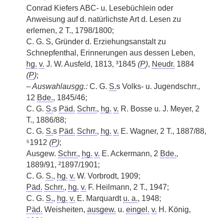
Conrad Kiefers ABC- u. Lesebüchlein oder
Anweisung auf d. natürlichste Art d. Lesen zu
erlernen, 2 T., 1798/1800;
C. G. S, Gründer d. Erziehungsanstalt zu
Schnepfenthal, Erinnerungen aus dessen Leben,
hg.
v.
J. W. Ausfeld, 1813, ³1845
(
P
)
,
Neudr.
1884
(
P
)
;
– Auswahlausgg.:
C. G.
S.
s Volks- u. Jugendschrr.,
12
Bde.
, 1845/46;
C. G.
S.
s
Päd.
Schrr.
,
hg.
v.
R. Bosse u. J. Meyer, 2
T., 1886/88;
C. G.
S.
s
Päd.
Schrr.
,
hg.
v.
E. Wagner, 2 T., 1887/88,
⁵1912
(
P
)
;
Ausgew.
Schrr.
,
hg.
v.
E. Ackermann, 2
Bde.
,
1889/91, ²1897/1901;
C. G.
S.
,
hg.
v.
W. Vorbrodt, 1909;
Päd.
Schrr.
,
hg.
v.
F. Heilmann, 2 T., 1947;
C. G.
S.
,
hg.
v.
E. Marquardt
u. a.
, 1948;
Päd.
Weisheiten,
ausgew.
u.
eingel.
v.
H. König,