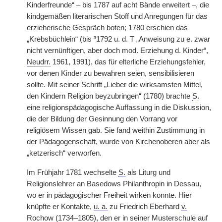
Kinderfreunde“ – bis 1787 auf acht Bände erweitert –, die
kindgemäßen literarischen Stoff und Anregungen für das
erzieherische Gespräch boten; 1780 erschien das
„Krebsbüchlein“ (bis ³1792 u. d. T „Anweisung zu e. zwar
nicht vernünftigen, aber doch mod. Erziehung d. Kinder“,
Neudrr.
1961, 1991), das für elterliche Erziehungsfehler,
vor denen Kinder zu bewahren seien, sensibilisieren
sollte. Mit seiner Schrift „Lieber die wirksamsten Mittel,
den Kindern Religion beyzubringen“ (1780) brachte
S.
eine religionspädagogische Auffassung in die Diskussion,
die der Bildung der Gesinnung den Vorrang vor
religiösem Wissen gab. Sie fand weithin Zustimmung in
der Pädagogenschaft, wurde von Kirchenoberen aber als
„ketzerisch“ verworfen.
Im Frühjahr 1781 wechselte
S.
als Liturg und
Religionslehrer an Basedows Philanthropin in Dessau,
wo er in pädagogischer Freiheit wirken konnte. Hier
knüpfte er Kontakte,
u. a.
zu Friedrich Eberhard
v.
Rochow (1734–1805), den er in seiner Musterschule
|
auf