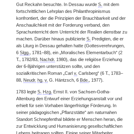
Gut Reckahn besuchte. In Dessau wurde
S.
mit dem
fortschrittlichen Lehrplan des Philanthropinismus
konfrontiert, der die Prinzipien der Brauchbarkeit und der
Anschaulichkeit mit der Forderung verband, den
Sprachunterricht dem Unterricht der Realien dienstbar zu
machen. Darüber hinaus publizierte
S.
Predigten, die er
als Liturg in Dessau gehalten hatte (Gottesverehrungen,
6
Slgg.
, 1781–88), ein „Moralisches Elementarbuch“ (2
T., 1782/83,
Nachdr.
1980), das die religiöse Erziehung
der 6-8jährigen unterstützen sollte, und den
sozialkritischen Roman „Carl
v.
Carlsberg“ (6 T., 1783–
88,
Neudr.
hg.
v.
G. Häntzsch, 6
Bde.
, 1977).
1783 legte
S.
Hzg.
Ernst II. von Sachsen-Gotha-
Altenburg den Entwurf einer Erziehungsanstalt vor und
erhielt für sein Vorhaben längerfristige Förderung. In
seiner pädagogischen „Pflanzstätte“ am naturnahen
Standort Schnepfenthal bildete er Menschen heran, die
zur Entwicklung und Humanisierung gesellschaftlichen
Lebens beitragen sollten. Einige seiner Mitarbeiter