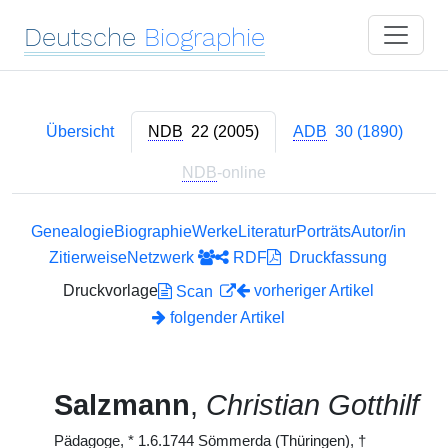
Deutsche
Biographie
Übersicht
NDB
22 (2005)
ADB
30 (1890)
NDB
-online
Genealogie
Biographie
Werke
Literatur
Porträts
Autor/in
Zitierweise
Netzwerk
RDF
Druckfassung
Druckvorlage
vorheriger Artikel
Scan
folgender Artikel
Salzmann
,
Christian Gotthilf
Pädagoge,
*
1.6.1744 Sömmerda (Thüringen),
†