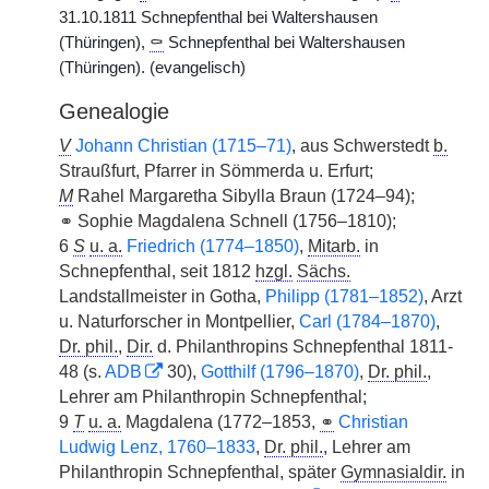
31.10.1811 Schnepfenthal bei Waltershausen
(Thüringen),
⚰
Schnepfenthal bei Waltershausen
(Thüringen). (evangelisch)
Genealogie
V
Johann Christian (1715–71)
, aus Schwerstedt
b.
Straußfurt, Pfarrer in Sömmerda u. Erfurt;
M
Rahel Margaretha Sibylla Braun (1724–94);
⚭ Sophie Magdalena Schnell (1756–1810);
6
S
u. a.
Friedrich (1774–1850)
,
Mitarb.
in
Schnepfenthal, seit 1812
hzgl.
Sächs.
Landstallmeister in Gotha,
Philipp (1781–1852)
, Arzt
u. Naturforscher in Montpellier,
Carl (1784–1870)
,
Dr. phil.
,
Dir.
d. Philanthropins Schnepfenthal 1811-
48 (s.
ADB
30),
Gotthilf (1796–1870)
,
Dr. phil.
,
Lehrer am Philanthropin Schnepfenthal;
9
T
u. a.
Magdalena (1772–1853,
⚭
Christian
Ludwig Lenz, 1760–1833
,
Dr. phil.
, Lehrer am
Philanthropin Schnepfenthal, später
Gymnasialdir.
in