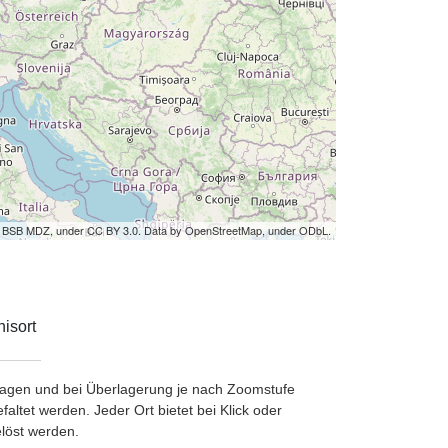
by BSB MDZ, under CC BY 3.0. Data by OpenStreetMap, under ODbL.
isort
etragen und bei Überlagerung je nach Zoomstufe
ltet werden. Jeder Ort bietet bei Klick oder
löst werden.