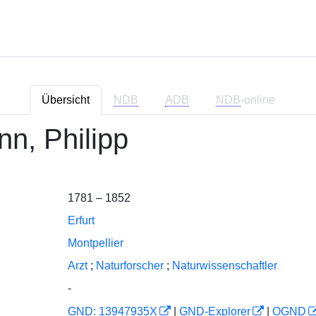
Übersicht
NDB
ADB
NDB
-online
n, Philipp
1781 – 1852
Erfurt
Montpellier
Arzt
;
Naturforscher
;
Naturwissenschaftler
-
GND: 13947935X
|
GND-Explorer
|
OGND