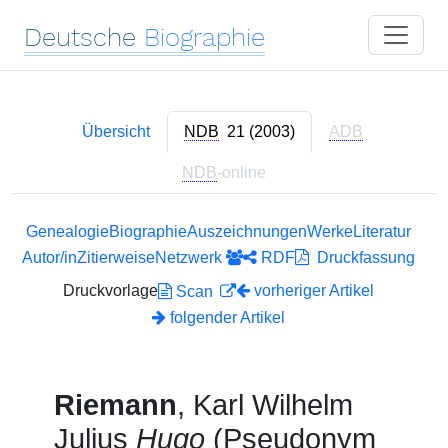
Deutsche
Biographie
Übersicht
NDB
21 (2003)
ADB
NDB
-online
Genealogie
Biographie
Auszeichnungen
Werke
Literatur
Autor/in
Zitierweise
Netzwerk
RDF
Druckfassung
Druckvorlage
vorheriger Artikel
Scan
folgender Artikel
Riemann
, Karl Wilhelm
Julius
Hugo
(Pseudonym