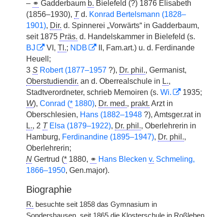
–
⚭
Gadderbaum
b.
Bielefeld (?) 1876 Elisabeth
(1856–1930),
T
d.
Konrad Bertelsmann (1828–
1901)
,
Dir.
d. Spinnerei „Vorwärts“ in Gadderbaum,
seit 1875
Präs.
d. Handelskammer in Bielefeld (s.
BJ
VI,
Tl.
;
NDB
II, Fam.art.) u. d. Ferdinande
Heuell;
3
S
Robert (1877–1957
?),
Dr. phil.
, Germanist,
Oberstudiendir.
an d. Oberrealschule in
L.
,
Stadtverordneter, schrieb Memoiren (s.
Wi.
1935;
W
),
Conrad (
*
1880)
,
Dr. med.
,
prakt.
Arzt in
Oberschlesien,
Hans (1882–1948
?), Amtsger.rat in
L.
, 2
T
Elsa (1879–1922)
,
Dr. phil.
, Oberlehrerin in
Hamburg,
|
Ferdinandine (1895–1947)
,
Dr. phil.
,
Oberlehrerin;
N
Gertrud (
*
1880,
⚭
Hans Blecken
v.
Schmeling,
1866–1950
, Gen.major).
Biographie
R.
besuchte seit 1858 das Gymnasium in
Sondershausen, seit 1865 die Klosterschule in Roßleben,