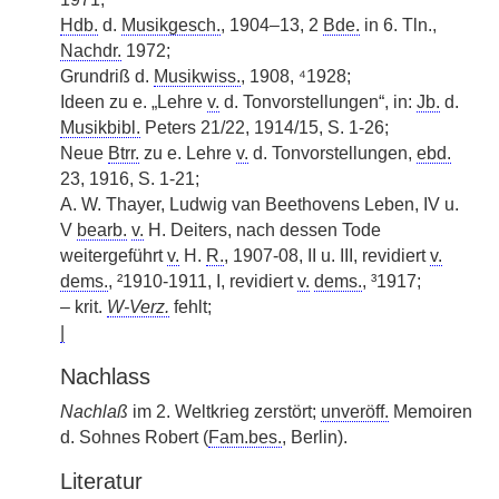
Hdb.
d.
Musikgesch.
, 1904–13, 2
Bde.
in 6. Tln.,
Nachdr.
1972;
Grundriß d.
Musikwiss.
, 1908, ⁴1928;
Ideen zu e. „Lehre
v.
d. Tonvorstellungen“, in:
Jb.
d.
Musikbibl.
Peters 21/22, 1914/15, S. 1-26;
Neue
Btrr.
zu e. Lehre
v.
d. Tonvorstellungen,
ebd.
23, 1916, S. 1-21;
A. W. Thayer, Ludwig van Beethovens Leben, IV u.
V
bearb.
v.
H. Deiters, nach dessen Tode
weitergeführt
v.
H.
R.
, 1907-08, II u. III, revidiert
v.
dems.
, ²1910-1911, I, revidiert
v.
dems.
, ³1917;
– krit.
W-Verz.
fehlt;
|
Nachlass
Nachlaß
im 2. Weltkrieg zerstört;
unveröff.
Memoiren
d. Sohnes Robert (
Fam.bes.
, Berlin).
Literatur