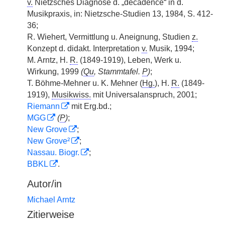
v.
Nietzsches Diagnose d. „décadence“ in d.
Musikpraxis, in: Nietzsche-Studien 13, 1984, S. 412-
36;
R. Wiehert, Vermittlung u. Aneignung, Studien
z.
Konzept d. didakt. Interpretation
v.
Musik, 1994;
M. Arntz, H.
R.
(1849-1919), Leben, Werk u.
Wirkung, 1999
(
Qu
, Stammtafel.
P
)
;
T. Böhme-Mehner u. K. Mehner (
Hg.
), H.
R.
(1849-
1919),
Musikwiss.
mit Universalanspruch, 2001;
Riemann
mit Erg.bd.;
MGG
(
P
)
;
New Grove
;
New Grove²
;
Nassau. Biogr.
;
BBKL
.
Autor/in
Michael Arntz
Zitierweise