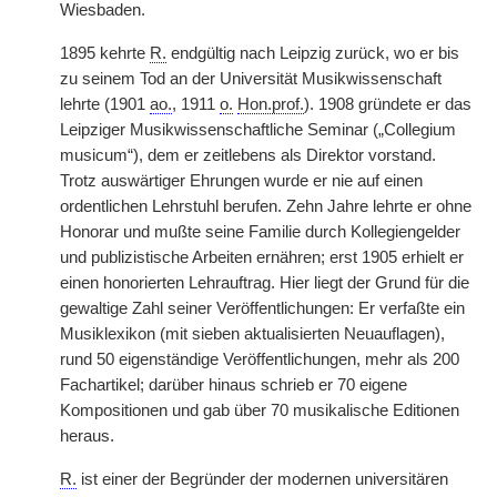
Wiesbaden.
1895 kehrte
R.
endgültig nach Leipzig zurück, wo er bis
zu seinem Tod an der Universität Musikwissenschaft
lehrte (1901
ao.
, 1911
o.
Hon.prof.
). 1908 gründete er das
Leipziger Musikwissenschaftliche Seminar („Collegium
musicum“), dem er zeitlebens als Direktor vorstand.
Trotz auswärtiger Ehrungen wurde er nie auf einen
ordentlichen Lehrstuhl berufen. Zehn Jahre lehrte er ohne
Honorar und mußte seine Familie durch Kollegiengelder
und publizistische Arbeiten ernähren; erst 1905 erhielt er
einen honorierten Lehrauftrag. Hier liegt der Grund für die
gewaltige Zahl seiner Veröffentlichungen: Er verfaßte ein
Musiklexikon (mit sieben aktualisierten Neuauflagen),
rund 50 eigenständige Veröffentlichungen, mehr als 200
Fachartikel; darüber hinaus schrieb er 70 eigene
Kompositionen und gab über 70 musikalische Editionen
heraus.
R.
ist einer der Begründer der modernen universitären