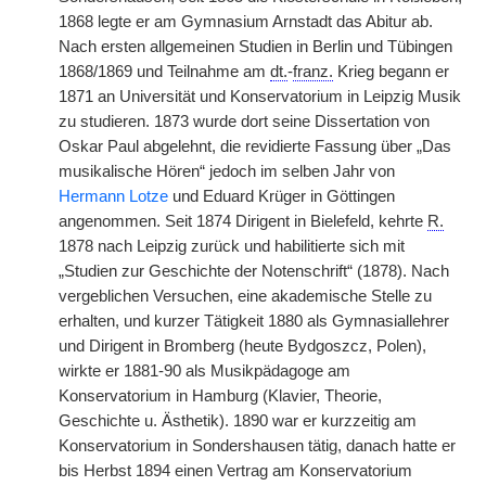
1868 legte er am Gymnasium Arnstadt das Abitur ab.
Nach ersten allgemeinen Studien in Berlin und Tübingen
1868/1869 und Teilnahme am
dt.
-
franz.
Krieg begann er
1871 an Universität und Konservatorium in Leipzig Musik
zu studieren. 1873 wurde dort seine Dissertation von
Oskar Paul abgelehnt, die revidierte Fassung über „Das
musikalische Hören“ jedoch im selben Jahr von
Hermann Lotze
und Eduard Krüger in Göttingen
angenommen. Seit 1874 Dirigent in Bielefeld, kehrte
R.
1878 nach Leipzig zurück und habilitierte sich mit
„Studien zur Geschichte der Notenschrift“ (1878). Nach
vergeblichen Versuchen, eine akademische Stelle zu
erhalten, und kurzer Tätigkeit 1880 als Gymnasiallehrer
und Dirigent in Bromberg (heute Bydgoszcz, Polen),
wirkte er 1881-90 als Musikpädagoge am
Konservatorium in Hamburg (Klavier, Theorie,
Geschichte u. Ästhetik). 1890 war er kurzzeitig am
Konservatorium in Sondershausen tätig, danach hatte er
bis Herbst 1894 einen Vertrag am Konservatorium