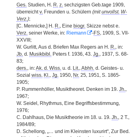
Ges.
Studien, H.
R.
z.
sechzigsten Geb.tage 1909,
überreicht
v.
Freunden u. Schülern
(mit
unvollst.
W-
Verz.
)
;
[C. Mennicke,] H.
R.
, Eine
biogr.
Skizze nebst e.
Verz.
seiner Werke, in:
Riemann
-
FS
, 1909, S. VII-
XXVIII;
W. Gurlitt, Aus d. Briefen Max Regers an H.
R.
, in:
Jb.
d.
Musikbibl.
Peters f. 1936, 43.
Jg.
, 1937, S. 68-
83;
ders.
, in:
Ak. d. Wiss.
u. d.
Lit.
,
Abhh.
d. Geistes- u.
Sozial
wiss.
Kl.
,
Jg.
1950,
Nr.
25, 1951, S. 1865-
1905;
P. Rummenhöller, Musiktheoret. Denken im 19.
Jh.
,
1967;
W. Seidel, Rhythmus, Eine Begriffsbestimmung,
1976;
C. Dahlhaus, Die Musiktheorie im 18. u. 19.
Jh.
, 2 T.,
1984/89;
D. Schellong, „… und im Kleinsten luxurirt“, Zur Bed.