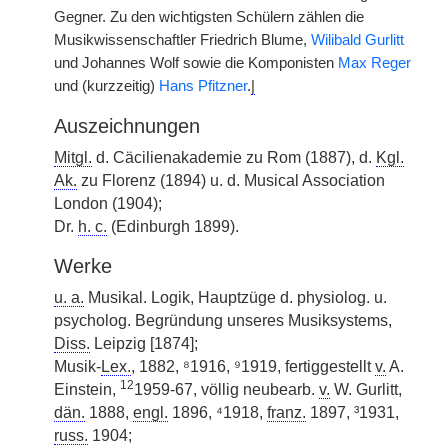
Gegner. Zu den wichtigsten Schülern zählen die
Musikwissenschaftler Friedrich Blume,
Wilibald Gurlitt
und Johannes Wolf sowie die Komponisten
Max Reger
und (kurzzeitig)
Hans Pfitzner
.
|
Auszeichnungen
Mitgl.
d. Cäcilienakademie zu Rom (1887), d.
Kgl.
Ak.
zu Florenz (1894) u. d. Musical Association
London (1904);
Dr.
h. c.
(Edinburgh 1899).
Werke
u. a.
Musikal. Logik, Hauptzüge d. physiolog. u.
psycholog. Begründung unseres Musiksystems,
Diss.
Leipzig [1874];
Musik-
Lex.
, 1882, ⁸1916, ⁹1919, fertiggestellt
v.
A.
12
Einstein,
1959-67, völlig neubearb.
v.
W. Gurlitt,
dän.
1888,
engl.
1896, ⁴1918,
franz.
1897, ³1931,
russ.
1904;