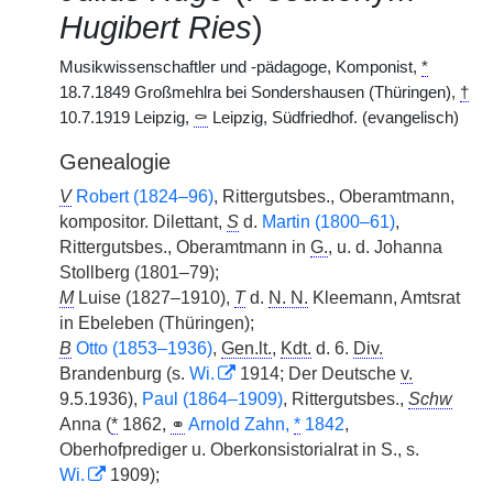
Hugibert Ries
)
Musikwissenschaftler und -pädagoge, Komponist,
*
18.7.1849 Großmehlra bei Sondershausen (Thüringen),
†
10.7.1919 Leipzig,
⚰
Leipzig, Südfriedhof. (evangelisch)
Genealogie
V
Robert (1824–96)
, Rittergutsbes., Oberamtmann,
kompositor. Dilettant,
S
d.
Martin (1800–61)
,
Rittergutsbes., Oberamtmann in
G.
, u. d. Johanna
Stollberg (1801–79);
M
Luise (1827–1910),
T
d.
N. N.
Kleemann, Amtsrat
in Ebeleben (Thüringen);
B
Otto (1853–1936)
,
Gen.lt.
,
Kdt.
d. 6.
Div.
Brandenburg (s.
Wi.
1914; Der Deutsche
v.
9.5.1936),
Paul (1864–1909)
, Rittergutsbes.,
Schw
Anna (
*
1862,
⚭
Arnold Zahn,
*
1842
,
Oberhofprediger u. Oberkonsistorialrat in S., s.
Wi.
1909);