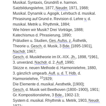
Musikal. Syntaxis, Grundriß e. harmon.
Satzbildungslehre, 1877,
Neudrr.
1971, 1988;
Musikal. Dynamik u. Agogik, Lehrbuch d. musikal.
Phrasirung auf Grund e. Revision d. Lehre
v.
d.
musikal. Metrik u. Rhythmik, 1884;
Wie hören wir Musik? Drei Vorträge, 1888;
Katechismus d. Phrasierung, 1890;
Präludien u. Studien,
Ges.
Aufss.
z.
Ästhetik,
Theorie u.
Gesch.
d. Musik, 3
Bde.
[1895-1901],
Nachdr.
1967;
Gesch.
d. Musiktheorie im IX.-XIX.
Jh.
, 1898, ³1961,
3. unveränd.
Nachdr.
d. 2.
Aufl.
1990;
Skizze e. neuen Methode d. Harmonielehre, 1880,
3.
|
gänzlich umgearb.
Aufl.
u. d. T.
Hdb.
d.
10
Harmonielehre,
1929;
Die Elemente d. musikal. Aesthetik, [1900];
Gesch.
d. Musik seit Beethoven (1800–1900), 1901;
Gr. Kompositionslehre, 3
Bde.
, 1902-13;
System d. musikal. Rhythmik u. Metrik, 1903,
Neudr.
1971;