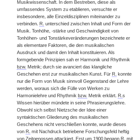
Musikwissenschaft. In dem Bestreben, diese als
umfassendes System zu etablieren, versuchte er
insbesondere, alle Einzeldisziplinen miteinander zu
verbinden.
R.
unterschied zwischen Inhalt und Form der
Musik. Tonhöhe, -stärke und Geschwindigkeit von
Tonhöhen- und Tonstärkeveränderungen bezeichnete er
als elementare Faktoren, die den musikalischen
Ausdruck und damit den Inhalt konstituieren. Als
formgebende Prinzipien sah er Harmonik und Rhythmik
bzw.
Metrik; durch sie avanciert das klangliche
Geschehen erst zur musikalischen Kunst. Für
R.
konnte
nur die Form von Musik sinnvoll Gegenstand der Lehre
werden, woraus sich die Fülle von Werken zu
Harmonielehre und Rhythmik
bzw.
Metrik erklärt.
R.
s
Wissen hierüber mündete in seine Phrasierungslehre.
Obwohl sich selbst Nietzsche der Idee einer
syntaktischen Gliederung des musikalischen
Geschehens nicht verschließen konnte, wurde dieses
von
R.
mit Nachdruck betriebene Forschungsfeld heftig
von Zeitgenossen attackiert. Erst um 1900 begann
R.
mit