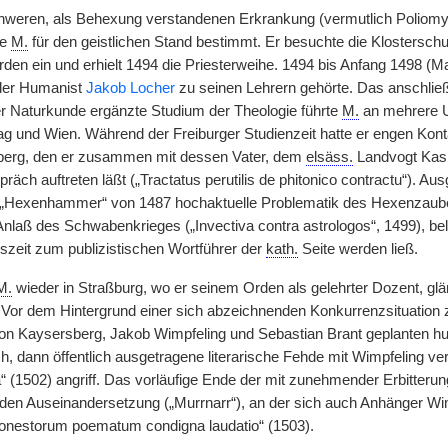
weren, als Behexung verstandenen Erkrankung (vermutlich Poliomyeli
de
M.
für den geistlichen Stand bestimmt. Er besuchte die Klosterschul
den ein und erhielt 1494 die Priesterweihe. 1494 bis Anfang 1498 (Ma
 der Humanist
Jakob Locher
zu seinen Lehrern gehörte. Das anschließ
r Naturkunde ergänzte Studium der Theologie führte
M.
an mehrere Un
ag und Wien. Während der Freiburger Studienzeit hatte er engen Ko
erg, den er zusammen mit dessen Vater, dem
elsäss.
Landvogt Kas
äch auftreten läßt („Tractatus perutilis de phitonico contractu“). A
 „Hexenhammer“ von 1487 hochaktuelle Problematik des Hexenzauber
 Anlaß des Schwabenkrieges („Invectiva contra astrologos“, 1499), be
szeit zum publizistischen Wortführer der
kath.
Seite werden ließ.
M.
wieder in Straßburg, wo er seinem Orden als gelehrter Dozent, gl
. Vor dem Hintergrund einer sich abzeichnenden Konkurrenzsituatio
von Kaysersberg, Jakob Wimpfeling und Sebastian Brant geplanten
h, dann öffentlich
|
ausgetragene literarische Fehde mit Wimpfeling ver
 (1502) angriff. Das vorläufige Ende der mit zunehmender Erbitterung
den Auseinandersetzung („Murrnarr“), an der sich auch Anhänger Wim
onestorum poematum condigna laudatio“ (1503).