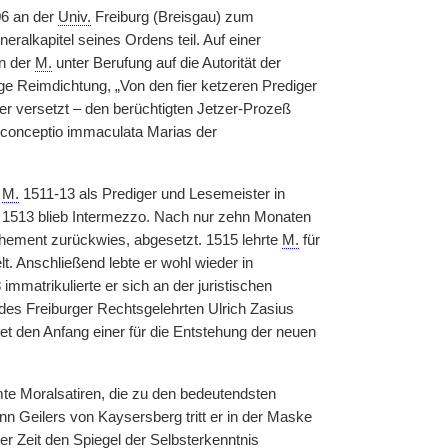
06 an der
Univ.
Freiburg (Breisgau) zum
ralkapitel seines Ordens teil. Auf einer
in der
M.
unter Berufung auf die Autorität der
ge Reimdichtung, „Von den fier ketzeren Prediger
ter versetzt – den berüchtigten Jetzer-Prozeß
 conceptio immaculata Marias der
e
M.
1511-13 als Prediger und Lesemeister in
i 1513 blieb Intermezzo. Nach nur zehn Monaten
vehement zurückwies, abgesetzt. 1515 lehrte
M.
für
elt. Anschließend lebte er wohl wieder in
mmatrikulierte er sich an der juristischen
 des Freiburger Rechtsgelehrten Ulrich Zasius
et den Anfang einer für die Entstehung der neuen
e Moralsatiren, die zu den bedeutendsten
nn Geilers von Kaysersberg tritt er in der Maske
r Zeit den Spiegel der Selbsterkenntnis