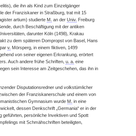
tis), die ihn als Kind zum Einzelgänger
e der Franziskaner in Straßburg, trat mit 15
gister artium) studierte
M.
an der
Univ.
Freiburg
ende, durch Beschäftigung mit der antiken
iversitäten, darunter Köln (1498), Krakau
ntakt zu dem späteren Dompropst von Basel, Hans
par
v.
Mörsperg, in einem fiktiven, 1499
usgehend von seiner eigenen Erkrankung, erörtert
s. Auch andere frühe Schriften,
u. a.
eine
legen sein Interesse am Zeitgeschehen, das ihn in
änzender Disputationsredner und volkstümlicher
n zwischen der Franziskanerschule und einem von
 humanistischen Gymnasium wurde
M.
in eine
wickelt, dessen Denkschrift „Germania“ er in der
 geführten, persönliche Invektiven und Spott
pfelings mit Schmähschriften beteiligten,