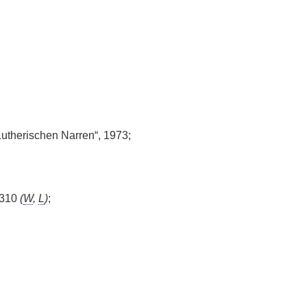
utherischen Narren“, 1973;
-310
(
W
,
L
)
;