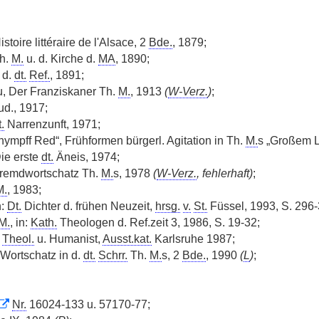
stoire littéraire de l'Alsace, 2
Bde.
, 1879;
h.
M.
u. d. Kirche d.
MA
, 1890;
 d.
dt.
Ref.
, 1891;
, Der Franziskaner Th.
M.
, 1913
(
W-Verz.
)
;
ud., 1917;
t.
Narrenzunft, 1971;
chympff Red“, Frühformen bürgerl. Agitation in Th.
M.
s „Großem L
Die erste
dt.
Äneis, 1974;
Fremdwortschatz Th.
M.
s, 1978
(
W-Verz.
, fehlerhaft)
;
M.
, 1983;
n:
Dt.
Dichter d. frühen Neuzeit,
hrsg.
v.
St.
Füssel, 1993, S. 296
M.
, in:
Kath.
Theologen d. Ref.zeit 3, 1986, S. 19-32;
.
Theol.
u. Humanist,
Ausst.kat.
Karlsruhe 1987;
Wortschatz in d.
dt.
Schrr.
Th.
M.
s, 2
Bde.
, 1990
(
L
)
;
Nr.
16024-133 u. 57170-77;