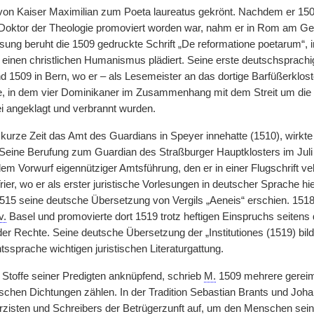
on Kaiser Maximilian zum Poeta laureatus gekrönt. Nachdem er 15
 Doktor der Theologie promoviert worden war, nahm er in Rom am Gene
esung beruht die 1509 gedruckte Schrift „De reformatione poetarum“, 
r einen christlichen Humanismus plädiert. Seine erste deutschsprachi
nd 1509 in Bern, wo er – als Lesemeister an das dortige Barfüßerklos
e, in dem vier Dominikaner im Zusammenhang mit dem Streit um die
i angeklagt und verbrannt wurden.
kurze Zeit das Amt des Guardians in Speyer innehatte (1510), wirkt
 Seine Berufung zum Guardian des Straßburger Hauptklosters im Jul
dem Vorwurf eigennütziger Amtsführung, den er in einer Flugschrift 
Trier, wo er als erster juristische Vorlesungen in deutscher Sprache hi
515 seine deutsche Übersetzung von Vergils „Aeneis“ erschien. 1518 i
v.
Basel und promovierte dort 1519 trotz heftigen Einspruchs seitens
er Rechte. Seine deutsche Übersetzung der „Institutiones (1519) bild
ssprache wichtigen juristischen Literaturgattung.
toffe seiner Predigten anknüpfend, schrieb
M.
1509 mehrere gereimt
ischen Dichtungen zählen. In der Tradition Sebastian Brants und Joha
zisten und Schreibers der Betrügerzunft auf, um den Menschen seine