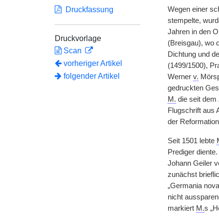
Druckfassung
Wegen einer sch
stempelte, wur
Jahren in den Or
Druckvorlage
(Breisgau), wo
Scan
Dichtung und de
vorheriger Artikel
(1499/1500), Pr
folgender Artikel
Werner
v.
Mörsp
gedruckten Gespr
M.
die seit dem
Flugschrift aus
der Reformation
Seit 1501 lebte
Prediger diente
Johann Geiler 
zunächst brieflic
„Germania nova“
nicht aussparen
markiert
M.
s „H