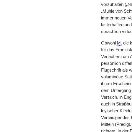
vorzuhalten („N
„Mühle von Schwi
immer neuen Var
lasterhaften und
sprachlich virtu
Obwohl
M.
die k
für das Franzisk
Verlauf er zum 
persönlich diffa
Flugschrift als
voluminöse Sati
ihrem Erscheine
dem Untergang d
Versuch, in Engl
auch in Straßbu
leyischer Kleidu
Verteidiger des
Mitteln (Predigt
richtete. In der