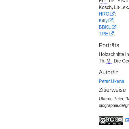
Enc.
de l'Alsa
Kosch, Lit-
Lex.
HRG
;
Killy
;
BBKL
;
TRE
.
Porträts
Holzschnitte in
Th.
M.
, Die Ge
Autor/in
Peter Ukena
Zitierweise
Ukena, Peter, "
biographie.de/