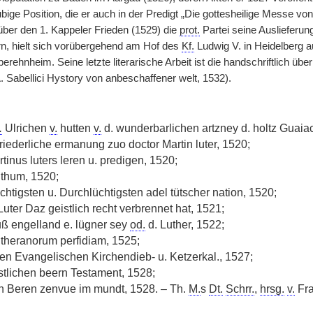
bige Position, die er auch in der Predigt „Die gottesheilige Messe von G
ber den 1. Kappeler Frieden (1529) die
prot.
Partei seine Auslieferung
n, hielt sich vorübergehend am Hof des
Kf.
Ludwig V. in Heidelberg a
erehnheim. Seine letzte literarische Arbeit ist die handschriftlich üb
. Sabellici Hystory von anbeschaffener welt, 1532).
.
Ulrichen
v.
hutten
v.
d. wunderbarlichen artzney d. holtz Guaia
riederliche ermanung zuo doctor Martin luter, 1520;
tinus luters leren u. predigen, 1520;
nthum, 1520;
htigsten u. Durchlüchtigsten adel tütscher nation, 1520;
uter Daz geistlich recht verbrennet hat, 1521;
ß engelland e. lügner sey
od.
d. Luther, 1522;
theranorum perfidiam, 1525;
en Evangelischen Kirchendieb- u. Ketzerkal., 1527;
stlichen beern Testament, 1528;
n Beren zenvue im mundt, 1528. – Th.
M.
s
Dt.
Schrr.
,
hrsg.
v.
Fra