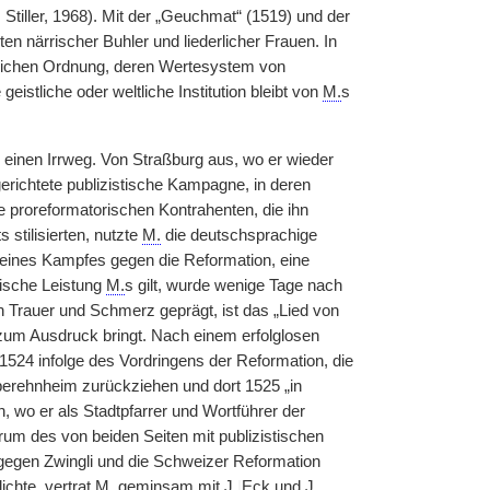
 Stiller, 1968). Mit der „Geuchmat“ (1519) und der
en närrischer Buhler und liederlicher Frauen. In
tlichen Ordnung, deren Wertesystem von
eistliche oder weltliche Institution bleibt von
M.
s
n einen Irrweg. Von Straßburg aus, wo er wieder
gerichtete publizistische Kampagne, in deren
 proreformatorischen Kontrahenten, die ihn
 stilisierten, nutzte
M.
die deutschsprachige
seines Kampfes gegen die Reformation, eine
rische Leistung
M.
s gilt, wurde wenige Tage nach
 Trauer und Schmerz geprägt, ist das „Lied von
 zum Ausdruck bringt. Nach einem erfolglosen
1524 infolge des Vordringens der Reformation, die
berehnheim zurückziehen und dort 1525 „in
n, wo er als Stadtpfarrer und Wortführer der
um des von beiden Seiten mit publizistischen
tzt gegen Zwingli und die Schweizer Reformation
ichte, vertrat
M.
geminsam mit J.
|
Eck und J.