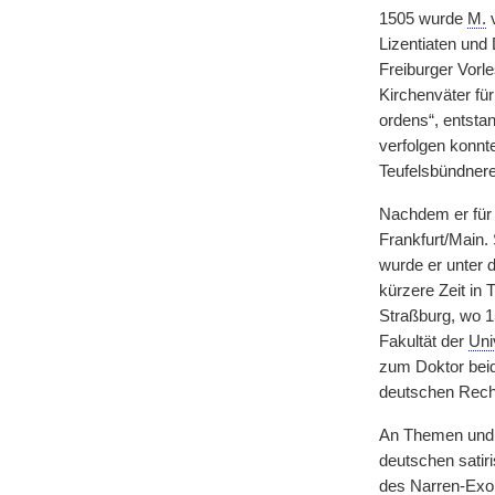
1505 wurde
M.
v
Lizentiaten und
Freiburger Vorl
Kirchenväter fü
ordens“, entsta
verfolgen konnt
Teufelsbündnere
Nachdem er für 
Frankfurt/Main.
wurde er unter 
kürzere Zeit in 
Straßburg, wo 1
Fakultät der
Uni
zum Doktor beid
deutschen Recht
An Themen und S
deutschen satir
des Narren-Exor