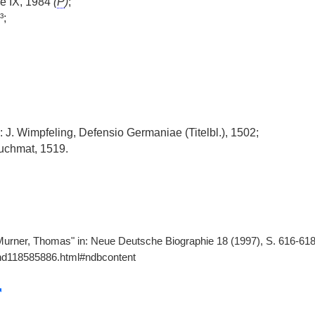
ce IX, 1984
(
P
)
;
³;
: J. Wimpfeling, Defensio Germaniae (Titelbl.), 1502;
uchmat, 1519.
Murner, Thomas" in: Neue Deutsche Biographie 18 (1997), S. 616-618
gnd118585886.html#ndbcontent