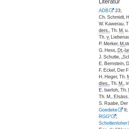
Literatur
ADB
23;
Ch. Schmidt, Hi
W. Kawerau, T
ders.
, Th.
M.
u.
Th.
v.
Liebenau
P. Merker,
M.
st
G. Hess,
Dt.
-
la
J. Schutte, „S
E. Bernstein, 
F. Eckel, Der 
H. Heger, Th.
dies.
, Th.
M.
, i
E. Iserloh, Th.
Th. M., Elsäss
S. Raabe, Der 
Goedeke
II;
RGG³
;
Schottenloher