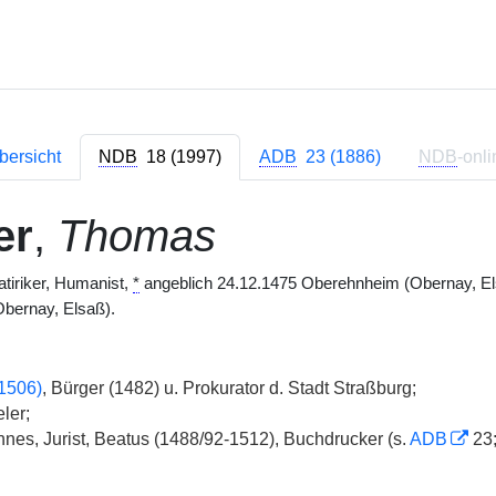
bersicht
NDB
18 (1997)
ADB
23 (1886)
NDB
-onli
er
,
Thomas
atiriker, Humanist,
*
angeblich 24.12.1475 Oberehnheim (Obernay, E
bernay, Elsaß).
1506)
, Bürger (1482) u. Prokurator d. Stadt Straßburg;
ler;
nes, Jurist, Beatus (1488/92-1512), Buchdrucker (s.
ADB
23;