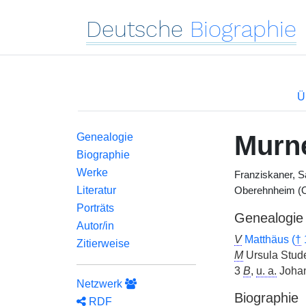
Deutsche
Biographie
Ü
Murn
Genealogie
Biographie
Werke
Franziskaner, S
Literatur
Oberehnheim (O
Porträts
Genealogie
Autor/in
V
Matthäus (
†
Zitierweise
M
Ursula Stude
3
B
,
u. a.
Johan
Netzwerk
Biographie
RDF