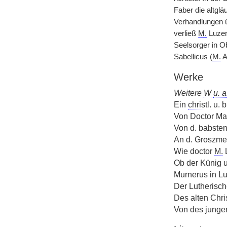
Faber die altgläu
Verhandlungen ü
verließ
M.
Luzer
Seelsorger in Ob
Sabellicus (
M.
A
Werke
Weitere
W
u. a
Ein
christl.
u. b
Von Doctor Mar
Von d. babste
An d. Groszmec
Wie doctor
M.
L
Ob der Künig u
Murnerus in Lu
Der Lutherisch
Des alten Chri
Von des junge