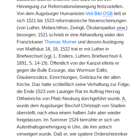
Hinneigung zur Reformationsbewegung festzustellen.
Von dem Augsburger Humanisten
Veit Bild
OSB
ließ er
sich 1521 bis 1523 reformatorische Neuerscheinungen
(von Luther, Melanchthon, Zwingli, Ökolampadius
usw.
)
besorgen. 1521 schrieb er eine Abhandlung wider den
Franziskaner
Thomas Murner
und dessen Auslegung
von Matthäus 16, 18, 1522 trat er mit Luther in
Briefwechsel (
vgl.
L. Enders, Luthers Briefwechsel 4,
1891, S. 14-19). Öffentlich von der Kanzel eiferte er
gegen die Bulle Exsurge, das Wormser Edikt,
Glaubenssätze, Einrichtungen, Gebräuche der alten
Kirche. Das hatte schließlich seine Verhaftung zur Folge,
die Ende 1523 vom Lauinger Rat im Auftrag Herzog
Ottheinrichs von Pfalz-Neuburg durchgeführt wurde.
A.
wurde dem Augsburger Bischof Christoph von Stadion
überstellt, nach etwa einem halben Jahr aber wieder
freigelassen. Im Sommer 1524 bemühte er sich um
Aufenthaltsgenehmigung in Ulm, die ihm jedoch
verweigert wurde. Daß er, wie spätere Ordenshistoriker