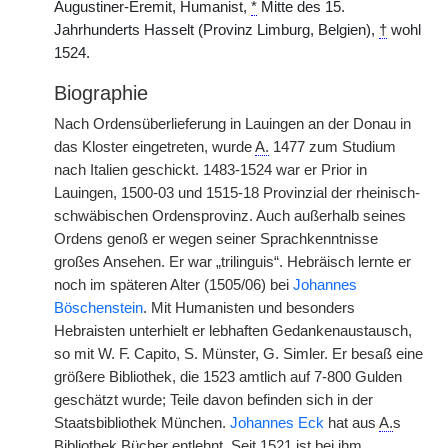
Augustiner-Eremit, Humanist,
*
Mitte des 15.
Jahrhunderts Hasselt (Provinz Limburg, Belgien),
†
wohl
1524.
Biographie
Nach Ordensüberlieferung in Lauingen an der Donau in
das Kloster eingetreten, wurde
A.
1477 zum Studium
nach Italien geschickt. 1483-1524 war er Prior in
Lauingen, 1500-03 und 1515-18 Provinzial der rheinisch-
schwäbischen Ordensprovinz. Auch außerhalb seines
Ordens genoß er wegen seiner Sprachkenntnisse
großes Ansehen. Er war „trilinguis“. Hebräisch lernte er
noch im späteren Alter (1505/06) bei
Johannes
Böschenstein
. Mit Humanisten und besonders
Hebraisten unterhielt er lebhaften Gedankenaustausch,
so mit W. F. Capito, S. Münster, G. Simler. Er besaß eine
größere Bibliothek, die 1523 amtlich auf 7-800 Gulden
geschätzt wurde; Teile davon befinden sich in der
Staatsbibliothek München.
Johannes Eck
hat aus
A.
s
Bibliothek Bücher entlehnt. Seit 1521 ist bei ihm