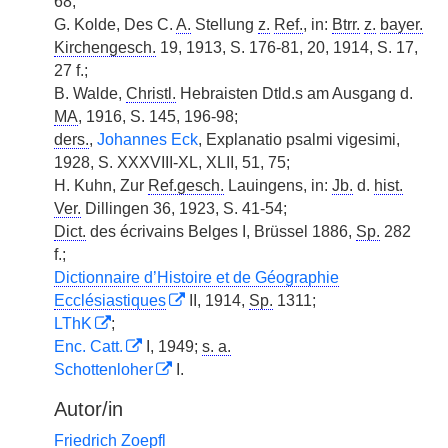
68;
G. Kolde, Des C.
A.
Stellung
z.
Ref.
, in:
Btrr.
z.
bayer.
Kirchengesch.
19, 1913, S. 176-81, 20, 1914, S. 17,
27 f.;
B. Walde,
Christl.
Hebraisten Dtld.s am Ausgang d.
MA
, 1916, S. 145, 196-98;
ders.
,
Johannes Eck
, Explanatio psalmi vigesimi,
1928, S. XXXVIII-XL, XLII, 51, 75;
H. Kuhn, Zur
Ref.gesch.
Lauingens, in:
Jb.
d.
hist.
Ver.
Dillingen 36, 1923, S. 41-54;
Dict.
des écrivains Belges I, Brüssel 1886,
Sp.
282
f.;
Dictionnaire d’Histoire et de Géographie
Ecclésiastiques
II, 1914,
Sp.
1311;
LThK
;
Enc. Catt.
I, 1949;
s. a.
Schottenloher
I.
Autor/in
Friedrich Zoepfl