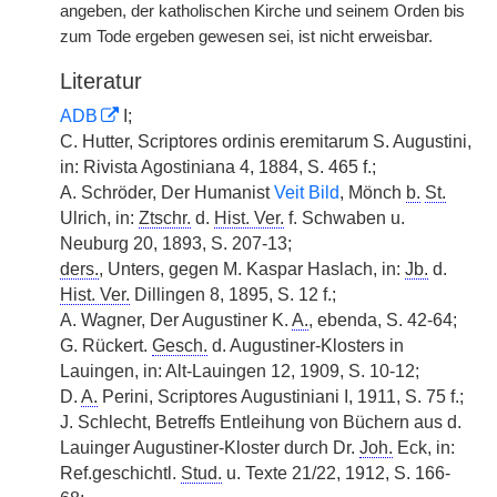
angeben, der katholischen Kirche und seinem Orden bis
zum Tode ergeben gewesen sei, ist nicht erweisbar.
Literatur
ADB
I;
C. Hutter, Scriptores ordinis eremitarum S. Augustini,
in: Rivista Agostiniana 4, 1884, S. 465 f.;
A. Schröder, Der Humanist
Veit Bild
, Mönch
b.
St.
Ulrich, in:
Ztschr.
d.
Hist. Ver.
f. Schwaben u.
Neuburg 20, 1893, S. 207-13;
ders.
, Unters, gegen M. Kaspar Haslach, in:
Jb.
d.
Hist. Ver.
Dillingen 8, 1895, S. 12 f.;
A. Wagner, Der Augustiner K.
A.
, ebenda, S. 42-64;
G. Rückert.
Gesch.
d. Augustiner-Klosters in
Lauingen, in: Alt-Lauingen 12, 1909, S. 10-12;
D.
A.
Perini, Scriptores Augustiniani I, 1911, S. 75 f.;
J. Schlecht, Betreffs Entleihung von Büchern aus d.
Lauinger Augustiner-Kloster durch Dr.
Joh.
Eck, in:
Ref.geschichtl.
Stud.
u. Texte 21/22, 1912, S. 166-