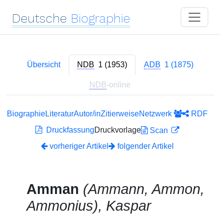
Deutsche
Biographie
Übersicht
NDB
1 (1953)
ADB
1 (1875)
NDB
-online
Biographie
Literatur
Autor/in
Zitierweise
Netzwerk
RDF
Druckfassung
Druckvorlage
Scan
vorheriger Artikel
folgender Artikel
Amman
(Ammann, Ammon,
Ammonius), Kaspar