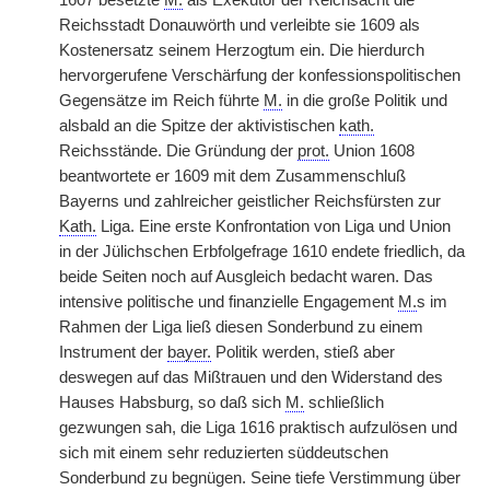
1607 besetzte
M.
als Exekutor der Reichsacht die
Reichsstadt Donauwörth und verleibte sie 1609 als
Kostenersatz seinem Herzogtum ein. Die hierdurch
hervorgerufene Verschärfung der konfessionspolitischen
Gegensätze im Reich führte
M.
in die große Politik und
alsbald an die Spitze der aktivistischen
kath.
Reichsstände. Die Gründung der
prot.
Union 1608
beantwortete er 1609 mit dem Zusammenschluß
Bayerns und zahlreicher geistlicher Reichsfürsten zur
Kath.
Liga. Eine erste Konfrontation von Liga und Union
in der Jülichschen Erbfolgefrage 1610 endete friedlich, da
beide Seiten noch auf Ausgleich bedacht waren. Das
intensive politische und finanzielle Engagement
M.
s im
Rahmen der Liga ließ diesen Sonderbund zu einem
Instrument der
bayer.
Politik werden, stieß aber
deswegen auf das Mißtrauen und den Widerstand des
Hauses Habsburg, so daß sich
M.
schließlich
gezwungen sah, die Liga 1616 praktisch aufzulösen und
sich mit einem sehr reduzierten süddeutschen
Sonderbund zu begnügen. Seine tiefe Verstimmung über