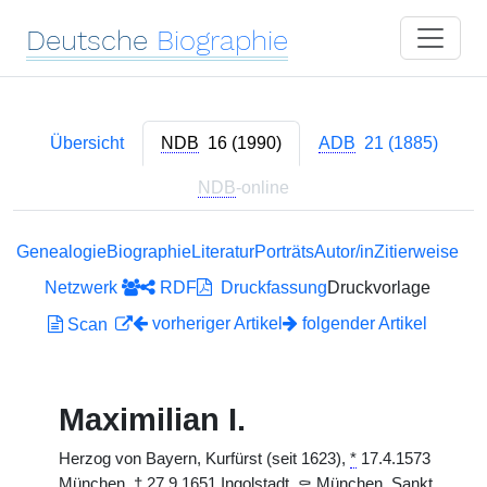
Deutsche
Biographie
Übersicht
NDB
16 (1990)
ADB
21 (1885)
NDB
-online
Genealogie
Biographie
Literatur
Porträts
Autor/in
Zitierweise
Netzwerk
RDF
Druckfassung
Druckvorlage
vorheriger Artikel
folgender Artikel
Scan
Maximilian I.
Herzog von Bayern, Kurfürst (seit 1623),
*
17.4.1573
München,
†
27.9.1651 Ingolstadt,
⚰
München, Sankt