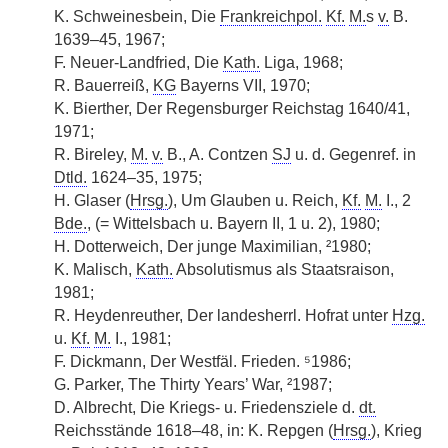
K. Schweinesbein, Die
Frankreichpol.
Kf.
M.
s
v.
B.
1639–45, 1967;
F. Neuer-Landfried, Die
Kath.
Liga, 1968;
R. Bauerreiß,
KG
Bayerns VII, 1970;
K. Bierther, Der Regensburger Reichstag 1640/41,
1971;
R. Bireley,
M.
v.
B., A. Contzen
SJ
u. d. Gegenref. in
Dtld.
1624–35, 1975;
H. Glaser (
Hrsg.
), Um Glauben u. Reich,
Kf.
M.
I., 2
Bde.
, (= Wittelsbach u. Bayern II, 1 u. 2), 1980;
H. Dotterweich, Der junge Maximilian, ²1980;
K. Malisch,
Kath.
Absolutismus als Staatsraison,
1981;
R. Heydenreuther, Der landesherrl. Hofrat unter
Hzg.
u.
Kf.
M.
I., 1981;
F. Dickmann, Der Westfäl. Frieden. ⁵1986;
G. Parker, The Thirty Years’ War, ²1987;
D. Albrecht, Die Kriegs- u. Friedensziele d.
dt.
Reichsstände 1618–48, in: K. Repgen (
Hrsg.
), Krieg