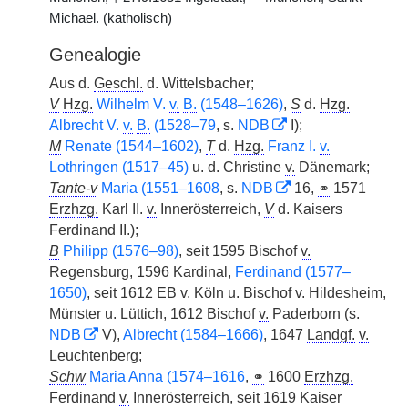
Michael. (katholisch)
Genealogie
Aus d.
Geschl.
d. Wittelsbacher;
V
Hzg.
Wilhelm V.
v.
B.
(1548–1626)
,
S
d.
Hzg.
Albrecht V.
v.
B.
(1528–79
, s.
NDB
I);
M
Renate (1544–1602)
,
T
d.
Hzg.
Franz I.
v.
Lothringen (1517–45)
u. d. Christine
v.
Dänemark;
Tante-v
Maria (1551–1608
, s.
NDB
16,
⚭
1571
Erzhzg.
Karl II.
v.
Innerösterreich,
V
d. Kaisers
Ferdinand II.);
B
Philipp (1576–98)
, seit 1595 Bischof
v.
Regensburg, 1596 Kardinal,
Ferdinand (1577–
1650)
, seit 1612
EB
v.
Köln u. Bischof
v.
Hildesheim,
Münster u. Lüttich, 1612 Bischof
v.
Paderborn (s.
NDB
V),
Albrecht (1584–1666)
, 1647
Landgf.
v.
Leuchtenberg;
Schw
Maria Anna (1574–1616
,
⚭
1600
Erzhzg.
Ferdinand
v.
Innerösterreich, seit 1619 Kaiser