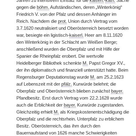
Jahren zu intensivem Einsatz für die
kaiserl.
-
kath.
Sache
gegen die
böhm.
Aufständischen, deren „Winterkönig“
Friedrich V. von der Pfalz und dessen Anhänger im
Reich. Nachdem die
prot.
Union durch Vertrag vom
3.7.1620 neutralisiert und Oberösterreich besetzt worden
war, besiegte ein ligistisch-
kaiserl.
Heer am 8.11.1620
den Winterkönig in der Schlacht
|
am Weißen Berge;
anschließend wurden die Oberpfalz und mit Hilfe der
Spanier die Rheinpfalz erobert. Die wertvolle
Heidelberger Bibliothek schenkte
M.
Papst Gregor XV.,
der ihn diplomatisch und finanziell unterstützt hatte. Beim
Regensburger Deputationstag wurde
M.
am 25.2.1623
auf Lebenszeit mit der
pfälz.
Kurwürde belehnt; die
Oberpfalz und Oberösterreich blieben zunächst
bayer.
Pfandbesitz. Erst durch Vertrag vom 22.2.1628 wurde
auch die Erblichkeit der
bayer.
Kurwürde zugestanden.
Gleichzeitig erhielt
M.
als Kriegskostenentschädigung die
Oberpfalz und die rechtsrhein. Unterpfalz zu erblichem
Besitz. Oberösterreich, das ihm durch den
Bauernaufstand von 1626 manche Schwierigkeiten