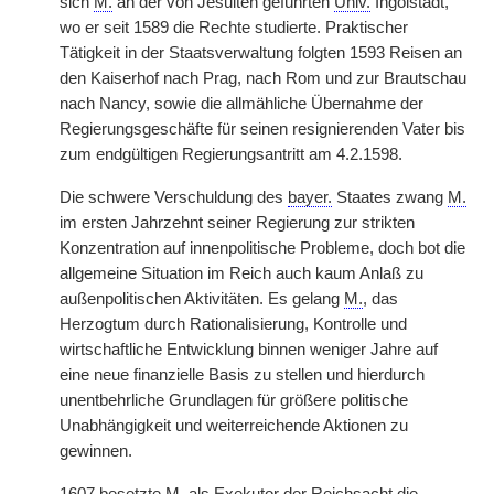
sich
M.
an der von Jesuiten geführten
Univ.
Ingolstadt,
wo er seit 1589 die Rechte studierte. Praktischer
Tätigkeit in der Staatsverwaltung folgten 1593 Reisen an
den Kaiserhof nach Prag, nach Rom und zur Brautschau
nach Nancy, sowie die allmähliche Übernahme der
Regierungsgeschäfte für seinen resignierenden Vater bis
zum endgültigen Regierungsantritt am 4.2.1598.
Die schwere Verschuldung des
bayer.
Staates zwang
M.
im ersten Jahrzehnt seiner Regierung zur strikten
Konzentration auf innenpolitische Probleme, doch bot die
allgemeine Situation im Reich auch kaum Anlaß zu
außenpolitischen Aktivitäten. Es gelang
M.
, das
Herzogtum durch Rationalisierung, Kontrolle und
wirtschaftliche Entwicklung binnen weniger Jahre auf
eine neue finanzielle Basis zu stellen und hierdurch
unentbehrliche Grundlagen für größere politische
Unabhängigkeit und weiterreichende Aktionen zu
gewinnen.