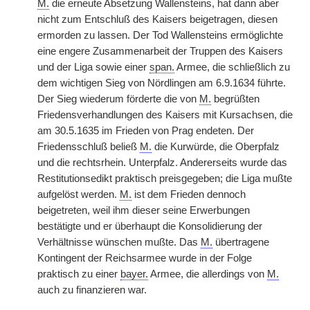
M.
die erneute Absetzung Wallensteins, hat dann aber
nicht zum Entschluß des Kaisers beigetragen, diesen
ermorden zu lassen. Der Tod Wallensteins ermöglichte
eine engere Zusammenarbeit der Truppen des Kaisers
und der Liga sowie einer
span.
Armee, die schließlich zu
dem wichtigen Sieg von Nördlingen am 6.9.1634 führte.
Der Sieg wiederum förderte die von
M.
begrüßten
Friedensverhandlungen des Kaisers mit Kursachsen, die
am 30.5.1635 im Frieden von Prag endeten. Der
Friedensschluß beließ
M.
die Kurwürde, die Oberpfalz
und die rechtsrhein. Unterpfalz. Andererseits wurde das
Restitutionsedikt praktisch preisgegeben; die Liga mußte
aufgelöst werden.
M.
ist dem Frieden dennoch
beigetreten, weil ihm dieser seine Erwerbungen
bestätigte und er überhaupt die Konsolidierung der
Verhältnisse wünschen mußte. Das
M.
übertragene
Kontingent der Reichsarmee wurde in der Folge
praktisch zu einer
bayer.
Armee, die allerdings von
M.
auch zu finanzieren war.