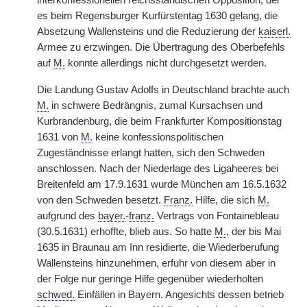
interkonfessionellen reichsständischen Opposition, der
es beim Regensburger Kurfürstentag 1630 gelang, die
Absetzung Wallensteins und die Reduzierung der
kaiserl.
Armee zu erzwingen. Die Übertragung des Oberbefehls
auf
M.
konnte allerdings nicht durchgesetzt werden.
Die Landung Gustav Adolfs in Deutschland brachte auch
M.
in schwere Bedrängnis, zumal Kursachsen und
Kurbrandenburg, die beim Frankfurter Kompositionstag
1631 von
M.
keine konfessionspolitischen
Zugeständnisse erlangt hatten, sich den Schweden
anschlossen. Nach der Niederlage des Ligaheeres bei
Breitenfeld am 17.9.1631 wurde München am 16.5.1632
von den Schweden besetzt.
Franz.
Hilfe, die sich
M.
aufgrund des
bayer.
-
franz.
Vertrags von Fontainebleau
(30.5.1631) erhoffte, blieb aus. So hatte
M.
, der bis Mai
1635 in Braunau am Inn residierte, die Wiederberufung
Wallensteins hinzunehmen, erfuhr von diesem aber in
der Folge nur geringe Hilfe gegenüber wiederholten
schwed.
Einfällen in Bayern. Angesichts dessen betrieb