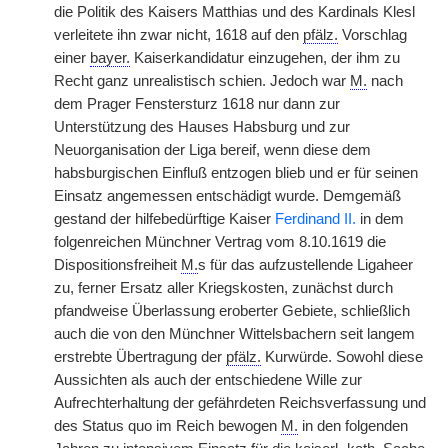
die Politik des Kaisers Matthias und des Kardinals Klesl
verleitete ihn zwar nicht, 1618 auf den
pfälz.
Vorschlag
einer
bayer.
Kaiserkandidatur einzugehen, der ihm zu
Recht ganz unrealistisch schien. Jedoch war
M.
nach
dem Prager Fenstersturz 1618 nur dann zur
Unterstützung des Hauses Habsburg und zur
Neuorganisation der Liga bereif, wenn diese dem
habsburgischen Einfluß entzogen blieb und er für seinen
Einsatz angemessen entschädigt wurde. Demgemäß
gestand der hilfebedürftige Kaiser
Ferdinand II.
in dem
folgenreichen Münchner Vertrag vom 8.10.1619 die
Dispositionsfreiheit
M.
s für das aufzustellende Ligaheer
zu, ferner Ersatz aller Kriegskosten, zunächst durch
pfandweise Überlassung eroberter Gebiete, schließlich
auch die von den Münchner Wittelsbachern seit langem
erstrebte Übertragung der
pfälz.
Kurwürde. Sowohl diese
Aussichten als auch der entschiedene Wille zur
Aufrechterhaltung der gefährdeten Reichsverfassung und
des Status quo im Reich bewogen
M.
in den folgenden