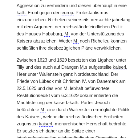
Aggression zu verhindern und diesen überhaupt in eine
kath.
Front gegen den
europ.
Protestantismus
einzubeziehen. Richelieu seinerseits versuchte jahrelang
mit dem Argument der reichsständefeindlichen Politik
des Hauses Habsburg,
M.
von der Unterstützung des
Kaisers abzuziehen. Weder
M.
noch Richelieu konnten
schließlich ihre diesbezüglichen Pläne verwirklichen.
Zwischen 1623 und 1629 besetzten das Ligaheer unter
Tilly und das auch auf Drängen
M.
s aufgestellte
kaiserl.
Heer unter Wallenstein ganz Norddeutschland. Der
Friede von Lübeck mit Christian IV. von Dänemark am
22.5.1629 und das von
M.
lebhaft befürwortete
Restitutionsedikt vom 6.3.1629 dokumentierten die
Machtstellung der
kaiserl.
-
kath.
Partei. Jedoch
befürchtete
M.
eine durch Wallenstein ermöglichte Politik
des Kaisers, welche die reichsständischen Freiheiten
zugunsten
kaiserl.
-monarchischer Herrschaft bedrohte.
Er setzte sich daher an die Spitze einer