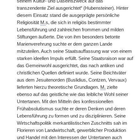
seinem Kultur- und Daseinszweck auf das
transzendente Ziel ausgerichtet“ (Hubensteiner). Hinter
diesem Einsatz stand die ausgeprägte persönliche
Religiosität
M.
s, die sich in religiös bestimmter
Lebensführung und zahlreichen frommen und milden
Stiftungen äußerte. Die von ihm besonders betonte
Marienverehrung suchte er dem ganzen Lande
mitzuteilen. Auch seine Staatsauffassung war von einem
starken ideellen Impuls erfüllt. Seine Staatsraison war auf
das Gemeinwohl ausgerichtet, das
|
nach antiken und
christlichen Quellen definiert wurde. Seine Beichtväter
aus dem Jesuitenorden (Buslidius, Contzen, Vervaux)
lieferten hierzu theoretische Grundlagen.
M.
zielte
ebenso auf das geistliche wie das leibliche Wohl seiner
Untertanen. Mit den Mitteln des konfessionellen
Frühabsolutismus suchte er deren Denken und deren
Lebensführung zu formen und zu disziplinieren. Seine
Wirtschaftspolitik merkantilistischen Zuschnitts sah im
Florieren von Landwirtschaft, gewerblicher Produktion
und Handel mit den Interessen der Untertanen auch