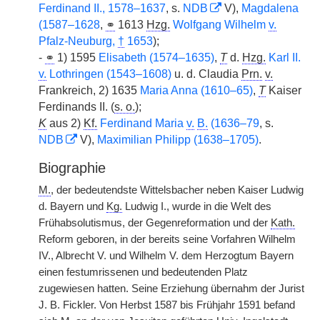
Ferdinand II., 1578–1637
, s.
NDB
V),
Magdalena
(1587–1628
,
⚭
1613
Hzg.
Wolfgang Wilhelm
v.
Pfalz-Neuburg,
†
1653
);
-
⚭
1) 1595
Elisabeth (1574–1635)
,
T
d.
Hzg.
Karl II.
v.
Lothringen (1543–1608)
u. d. Claudia
Prn.
v.
Frankreich, 2) 1635
Maria Anna (1610–65)
,
T
Kaiser
Ferdinands II. (
s. o.
);
K
aus 2)
Kf.
Ferdinand Maria
v.
B.
(1636–79
, s.
NDB
V),
Maximilian Philipp (1638–1705)
.
Biographie
M.
, der bedeutendste Wittelsbacher neben Kaiser Ludwig
d. Bayern und
Kg.
Ludwig I., wurde in die Welt des
Frühabsolutismus, der Gegenreformation und der
Kath.
Reform geboren, in der bereits seine Vorfahren Wilhelm
IV., Albrecht V. und Wilhelm V. dem Herzogtum Bayern
einen festumrissenen und bedeutenden Platz
zugewiesen hatten. Seine Erziehung übernahm der Jurist
J. B. Fickler. Von Herbst 1587 bis Frühjahr 1591 befand