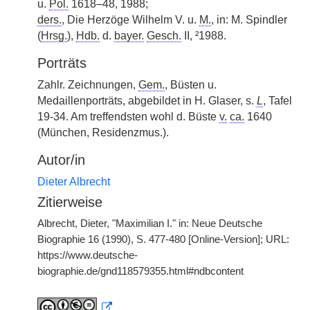
u.
Pol.
1618–48, 1988;
ders.
, Die Herzöge Wilhelm V. u.
M.
, in: M. Spindler
(
Hrsg.
),
Hdb.
d.
bayer.
Gesch.
II, ²1988.
Porträts
Zahlr. Zeichnungen,
Gem.
, Büsten u.
Medaillenporträts, abgebildet in H. Glaser, s.
L
, Tafel
19-34. Am treffendsten wohl d. Büste
v.
ca.
1640
(München, Residenzmus.).
Autor/in
Dieter Albrecht
Zitierweise
Albrecht, Dieter, "Maximilian I." in: Neue Deutsche
Biographie 16 (1990), S. 477-480 [Online-Version]; URL:
https://www.deutsche-
biographie.de/gnd118579355.html#ndbcontent