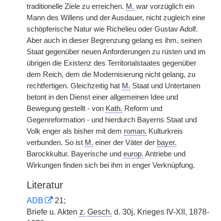
traditionelle Ziele zu erreichen.
M.
war vorzüglich ein
Mann des Willens und der Ausdauer, nicht zugleich eine
schöpferische Natur wie Richelieu oder Gustav Adolf.
Aber auch in dieser Begrenzung gelang es ihm, seinen
Staat gegenüber neuen Anforderungen zu rüsten und im
übrigen die Existenz des Territorialstaates gegenüber
dem Reich, dem die Modernisierung nicht gelang, zu
rechtfertigen. Gleichzeitig hat
M.
Staat und Untertanen
betont in den Dienst einer allgemeinen Idee und
Bewegung gestellt - von
Kath.
Reform und
Gegenreformation - und hierdurch Bayerns Staat und
Volk enger als bisher mit dem
roman.
Kulturkreis
verbunden. So ist
M.
einer der Väter der
bayer.
Barockkultur. Bayerische und
europ.
Antriebe und
Wirkungen finden sich bei ihm in enger Verknüpfung.
Literatur
ADB
21;
Briefe u. Akten
z.
Gesch.
d. 30j. Krieges IV-XII, 1878-