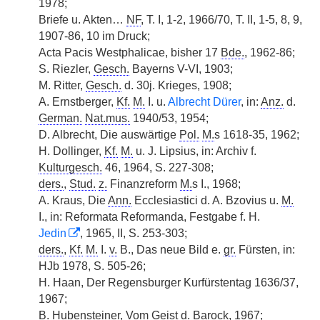
1978;
Briefe u. Akten…
NF
, T. I, 1-2, 1966/70, T. II, 1-5, 8, 9,
1907-86, 10 im Druck;
Acta Pacis Westphalicae, bisher 17
Bde.
, 1962-86;
S. Riezler,
Gesch.
Bayerns V-VI, 1903;
M. Ritter,
Gesch.
d. 30j. Krieges, 1908;
A. Ernstberger,
Kf.
M.
I. u.
Albrecht Dürer
, in:
Anz.
d.
German.
Nat.mus.
1940/53, 1954;
D. Albrecht, Die auswärtige
Pol.
M.
s 1618-35, 1962;
H. Dollinger,
Kf.
M.
u. J. Lipsius, in: Archiv f.
Kulturgesch.
46, 1964, S. 227-308;
ders.
,
Stud.
z.
Finanzreform
M.
s I., 1968;
A. Kraus, Die
Ann.
Ecclesiastici d. A. Bzovius u.
M.
I., in: Reformata Reformanda, Festgabe f. H.
Jedin
, 1965, II, S. 253-303;
ders.
,
Kf.
M.
I.
v.
B., Das neue Bild e.
gr.
Fürsten, in:
HJb 1978, S. 505-26;
H. Haan, Der Regensburger Kurfürstentag 1636/37,
1967;
B. Hubensteiner, Vom Geist d. Barock, 1967;