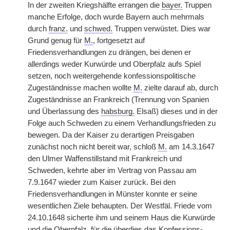
In der zweiten Kriegshälfte errangen die
bayer.
Truppen
manche Erfolge, doch wurde Bayern auch mehrmals
durch
franz.
und
schwed.
Truppen verwüstet. Dies war
Grund genug für
M.
, fortgesetzt auf
Friedensverhandlungen zu drängen, bei denen er
allerdings weder Kurwürde und Oberpfalz aufs Spiel
setzen, noch weitergehende konfessionspolitische
Zugeständnisse machen wollte
M.
zielte darauf ab, durch
Zugeständnisse an Frankreich (Trennung von Spanien
und Überlassung des
habsburg.
Elsaß) dieses und in der
Folge auch Schweden zu einem Verhandlungsfrieden zu
bewegen. Da der Kaiser zu derartigen Preisgaben
zunächst noch nicht bereit war, schloß
M.
am 14.3.1647
den Ulmer Waffenstillstand mit Frankreich und
Schweden, kehrte aber im Vertrag von Passau am
7.9.1647 wieder zum Kaiser zurück. Bei den
Friedensverhandlungen in Münster konnte er seine
wesentlichen Ziele behaupten. Der Westfäl. Friede vom
24.10.1648 sicherte ihm und seinem Haus die Kurwürde
und die Oberpfalz, für die überdies das Konfessions-