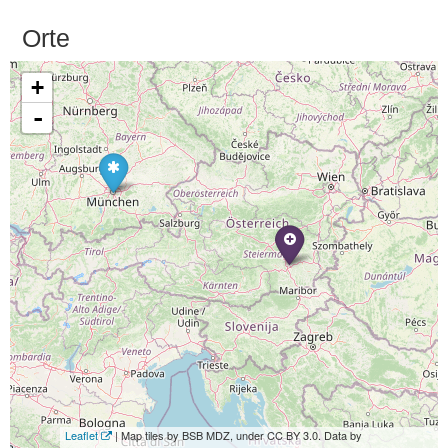
Orte
+
-
Leaflet
| Map tiles by BSB MDZ, under CC BY 3.0. Data by