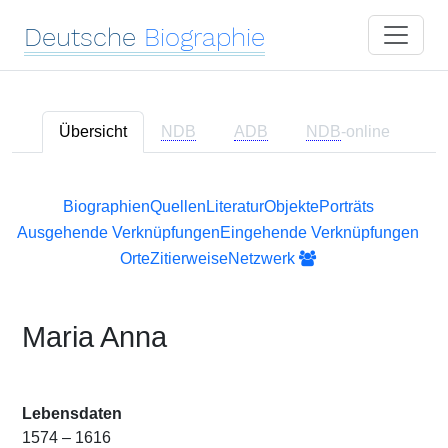
Deutsche
Biographie
Übersicht
NDB
ADB
NDB
-online
Biographien
Quellen
Literatur
Objekte
Porträts
Ausgehende Verknüpfungen
Eingehende Verknüpfungen
Orte
Zitierweise
Netzwerk
Maria Anna
Lebensdaten
1574 – 1616