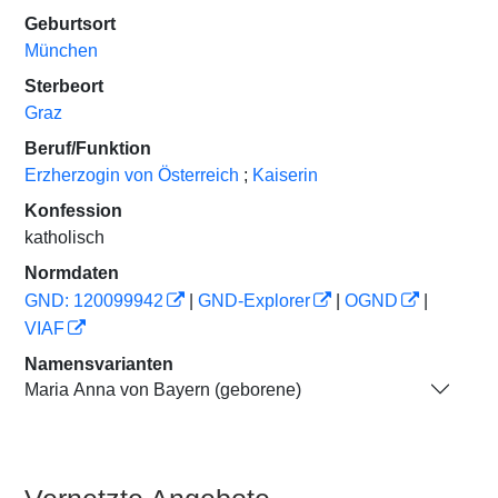
Geburtsort
München
Sterbeort
Graz
Beruf/Funktion
Erzherzogin von Österreich
;
Kaiserin
Konfession
katholisch
Normdaten
GND: 120099942
|
GND-Explorer
|
OGND
|
VIAF
Namensvarianten
Maria Anna von Bayern (geborene)