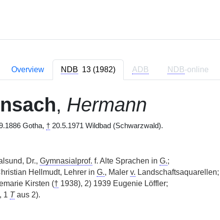
Overview
NDB
13 (1982)
ADB
NDB
-online
ensach
,
Hermann
9.1886 Gotha,
†
20.5.1971 Wildbad (Schwarzwald).
alsund, Dr.,
Gymnasialprof.
f. Alte Sprachen in
G.
;
hristian Hellmudt, Lehrer in
G.
, Maler
v.
Landschaftsaquarellen;
marie Kirsten (
†
1938), 2) 1939 Eugenie Löffler;
, 1
T
aus 2).