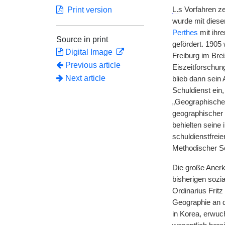
Print version
L.
s Vorfahren ze
wurde mit diese
Perthes
mit ihre
Source in print
gefördert. 1905
Digital Image
Freiburg im Bre
Previous article
Eiszeitforschun
Next article
blieb dann sein 
Schuldienst ein
„Geographischen 
geographischer 
behielten seine
schuldienstfrei
Methodischer Sc
Die große Anerk
bisherigen sozia
Ordinarius Frit
Geographie an 
in Korea, erwuc