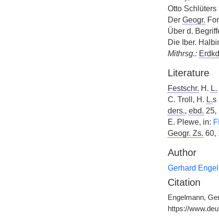
Otto Schlüters
Der
Geogr.
For
Über d. Begrif
Die Iber. Halbi
Mithrsg.:
Erdkd
Literature
Festschr.
H.
L.
C. Troll, H.
L.
s
ders.
,
ebd.
25,
E. Plewe, in:
F
Geogr. Zs.
60, 
Author
Gerhard Enge
Citation
Engelmann, Gerh
https://www.de