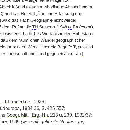
tto Schlüters – allgemeine Fragen zur
 Abschließend folgten methodische Abhandlungen,
) und das Referat „Über die Erfassung und
swald das Fach Geographie nicht wieder
7 dem Ruf an die
TH
Stuttgart (1949
o.
Professor).
ein wissenschaftliches Werk bis in den Ruhestand
r, daß dem räumlichen Wandel geographischer
einem reifsten Werk „Über die Begriffe Typus und
tter Landschaft und Land gegeneinander ab.
|
.
, II:
Länderkde.
, 1926;
üdeuropa, 1934-36, S. 426-557;
nns
Geogr. Mitt.
,
Erg.
-
Hh.
213 u. 230, 1932/37;
her, 1945
(wesentl. gekürzte Neufassung,