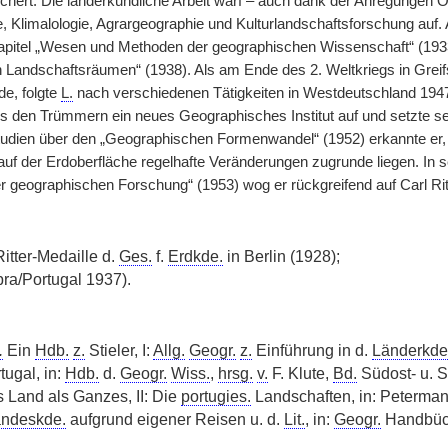
ichert. Die länderkundliche Arbeit warf – auch dank der Anregungen O
 Klimalologie, Agrargeographie und Kulturlandschaftsforschung auf.
pitel „Wesen und Methoden der geographischen Wissenschaft“ (1933
Landschaftsräumen“ (1938). Als am Ende des 2. Weltkriegs in Greif
e, folgte
L.
nach verschiedenen Tätigkeiten in Westdeutschland 194
us den Trümmern ein neues Geographisches Institut auf und setzte s
 Studien über den „Geographischen Formenwandel“ (1952) erkannte e
uf der Erdoberfläche regelhafte Veränderungen zugrunde liegen. In s
er geographischen Forschung“ (1953) wog er rückgreifend auf Carl Ri
itter-Medaille d.
Ges.
f.
Erdkde.
in Berlin (1928);
ra/Portugal 1937).
.
Ein
Hdb.
z.
Stieler, I:
Allg.
Geogr.
z.
Einführung in d.
Länderkde
tugal, in:
Hdb.
d.
Geogr.
Wiss.
,
hrsg.
v.
F. Klute,
Bd.
Südost- u. S
s Land als Ganzes, II: Die
portugies.
Landschaften, in: Peterma
ndeskde.
aufgrund eigener Reisen u. d.
Lit.
, in:
Geogr.
Handbüc