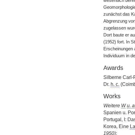
wesentlich bere
Geomorphologie,
zunächst das Ka
Abgrenzung von 
zugelassen wurd
Dort baute er a
(1952) fort. In
Erscheinungen a
Individuum in d
Awards
Silberne Carl-R
Dr.
h. c.
(Coimb
Works
Weitere
W
u. a
Spanien u. Por
Portugal, I: Da
Korea, Eine
La
1950)
;