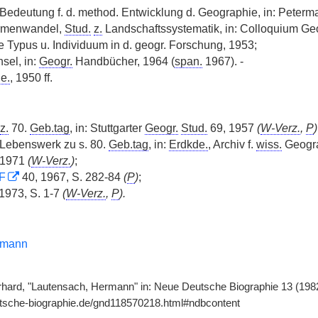
 Bedeutung f. d. method. Entwicklung d. Geographie, in: Peter
menwandel,
Stud.
z.
Landschaftssystematik, in: Colloquium Ge
fe Typus u. Individuum in d. geogr. Forschung, 1953;
nsel, in:
Geogr.
Handbücher, 1964 (
span.
1967). -
e.
, 1950 ff.
z.
70.
Geb.tag
, in: Stuttgarter
Geogr.
Stud.
69, 1957
(
W-Verz.
,
P
)
 Lebenswerk zu s. 80.
Geb.tag
, in:
Erdkde.
, Archiv f.
wiss.
Geogra
 1971
(
W-Verz.
)
;
F
40, 1967, S. 282-84
(
P
)
;
1973, S. 1-7
(
W-Verz.
,
P
).
lmann
ard, "Lautensach, Hermann" in: Neue Deutsche Biographie 13 (1982), 
utsche-biographie.de/gnd118570218.html#ndbcontent