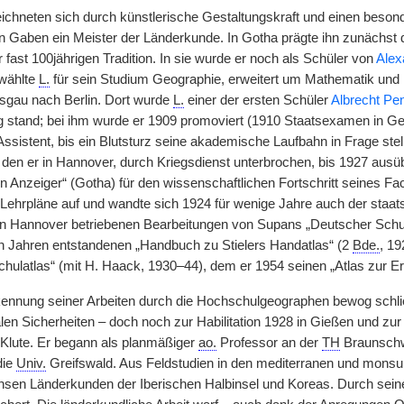
ichneten sich durch künstlerische Gestaltungskraft und einen besond
n Gaben ein Meister der Länderkunde. In Gotha prägte ihn zunächst
r fast 100jährigen Tradition. In sie wurde er noch als Schüler von
Alex
 wählte
L.
für sein Studium Geographie, erweitert um Mathematik und 
isgau nach Berlin. Dort wurde
L.
einer der ersten Schüler
Albrecht Pe
g stand; bei ihm wurde er 1909 promoviert (1910 Staatsexamen in G
Assistent, bis ein Blutsturz seine akademische Laufbahn in Frage stel
, den er in Hannover, durch Kriegsdienst unterbrochen, bis 1927 ausü
Anzeiger“ (Gotha) für den wissenschaftlichen Fortschritt seines Fach
Lehrpläne auf und wandte sich 1924 für wenige Jahre auch der staat
 in Hannover betriebenen Bearbeitungen von Supans „Deutscher Schu
en Jahren entstandenen „Handbuch zu Stielers Handatlas“ (2
Bde.
, 1
hulatlas“ (mit H. Haack, 1930–44), dem er 1954 seinen „Atlas zur Erd
ennung seiner Arbeiten durch die Hochschulgeographen bewog schließl
len Sicherheiten – doch noch zur Habilitation 1928 in Gießen und zur 
z Klute. Er begann als planmäßiger
ao.
Professor an der
TH
Braunschwe
die
Univ.
Greifswald. Aus Feldstudien in den mediterranen und monsu
hsen Länderkunden der Iberischen Halbinsel und Koreas. Durch sei