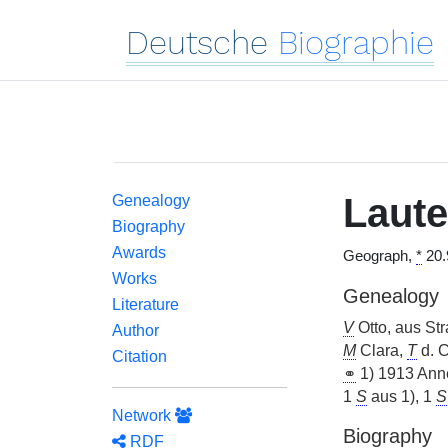
Deutsche
Biographie
Laut
Genealogy
Biography
Awards
Geograph,
*
20.
Works
Genealogy
Literature
V
Otto, aus Str
Author
M
Clara,
T
d. C
Citation
⚭
1) 1913 Anne
1
S
aus 1), 1
S
Network
Biography
RDF