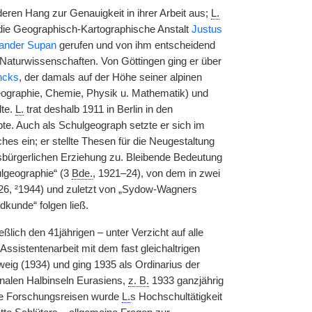
eren Hang zur Genauigkeit in ihrer Arbeit aus;
L.
 die Geographisch-Kartographische Anstalt
Justus
ander Supan
gerufen und von ihm entscheidend
Naturwissenschaften. Von Göttingen ging er über
ncks
, der damals auf der Höhe seiner alpinen
eographie, Chemie, Physik u. Mathematik) und
lte.
L.
trat deshalb 1911 in Berlin in den
bte. Auch als Schulgeograph setzte er sich im
es ein; er stellte Thesen für die Neugestaltung
sbürgerlichen Erziehung zu. Bleibende Bedeutung
lgeographie“ (3
Bde.
, 1921–24), von dem in zwei
926, ²1944) und zuletzt von „Sydow-Wagners
kunde“ folgen ließ.
ich den 41jährigen – unter Verzicht auf alle
Assistentenarbeit mit dem fast gleichaltrigen
ig (1934) und ging 1935 als Ordinarius der
nalen Halbinseln Eurasiens,
z. B.
1933 ganzjährig
ne Forschungsreisen wurde
L.
s Hochschultätigkeit