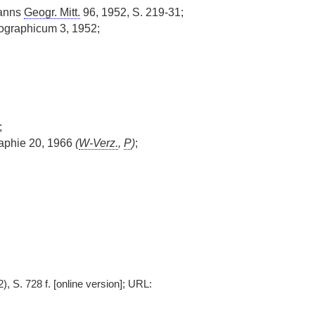
manns
Geogr. Mitt.
96, 1952, S. 219-31;
ographicum 3, 1952;
;
phie 20, 1966
(
W-Verz.
,
P
)
;
S. 728 f. [online version]; URL: