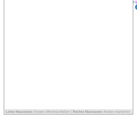
Pe
Linke Maustaste:
Knoten öffnen/schließen |
Rechte Maustaste:
Knoten markieren