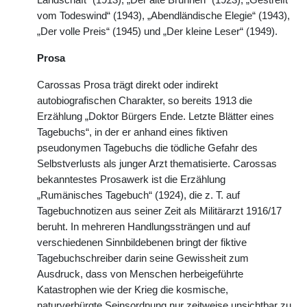
Landschaft“ (1913), „Der alte Brunnen“ (1923), „Gestreift
vom Todeswind“ (1943), „Abendländische Elegie“ (1943),
„Der volle Preis“ (1945) und „Der kleine Leser“ (1949).
Prosa
Carossas Prosa trägt direkt oder indirekt
autobiografischen Charakter, so bereits 1913 die
Erzählung „Doktor Bürgers Ende. Letzte Blätter eines
Tagebuchs“, in der er anhand eines fiktiven
pseudonymen Tagebuchs die tödliche Gefahr des
Selbstverlusts als junger Arzt thematisierte. Carossas
bekanntestes Prosawerk ist die Erzählung
„Rumänisches Tagebuch“ (1924), die z. T. auf
Tagebuchnotizen aus seiner Zeit als Militärarzt 1916/17
beruht. In mehreren Handlungssträngen und auf
verschiedenen Sinnbildebenen bringt der fiktive
Tagebuchschreiber darin seine Gewissheit zum
Ausdruck, dass von Menschen herbeigeführte
Katastrophen wie der Krieg die kosmische,
naturverbürgte Seinsordnung nur zeitweise unsichtbar zu