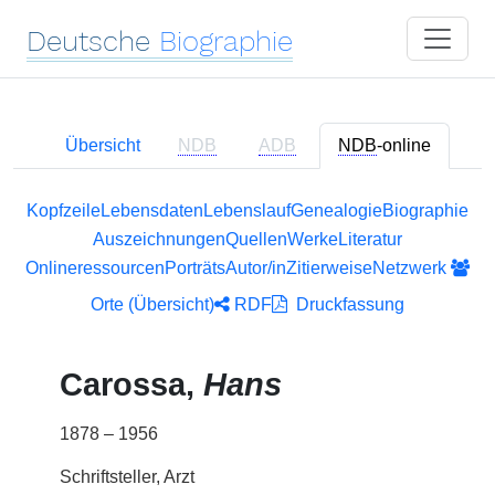
Deutsche
Biographie
Übersicht
NDB
ADB
NDB
-online
Kopfzeile
Lebensdaten
Lebenslauf
Genealogie
Biographie
Auszeichnungen
Quellen
Werke
Literatur
Onlineressourcen
Porträts
Autor/in
Zitierweise
Netzwerk
Orte (Übersicht)
RDF
Druckfassung
Carossa,
Hans
1878 – 1956
Schriftsteller, Arzt