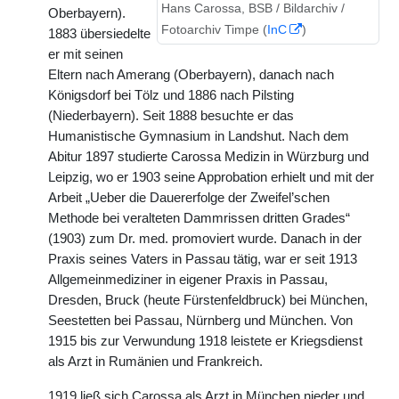
Hans Carossa, BSB / Bildarchiv /
Oberbayern).
Fotoarchiv Timpe (
InC
)
1883 übersiedelte
er mit seinen
Eltern nach Amerang (Oberbayern), danach nach
Königsdorf bei Tölz und 1886 nach Pilsting
(Niederbayern). Seit 1888 besuchte er das
Humanistische Gymnasium in Landshut. Nach dem
Abitur 1897 studierte Carossa Medizin in Würzburg und
Leipzig, wo er 1903 seine Approbation erhielt und mit der
Arbeit „Ueber die Dauererfolge der Zweifel’schen
Methode bei veralteten Dammrissen dritten Grades“
(1903) zum Dr. med. promoviert wurde. Danach in der
Praxis seines Vaters in Passau tätig, war er seit 1913
Allgemeinmediziner in eigener Praxis in Passau,
Dresden, Bruck (heute Fürstenfeldbruck) bei München,
Seestetten bei Passau, Nürnberg und München. Von
1915 bis zur Verwundung 1918 leistete er Kriegsdienst
als Arzt in Rumänien und Frankreich.
1919 ließ sich Carossa als Arzt in München nieder und