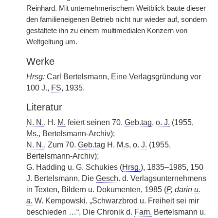
Reinhard. Mit unternehmerischem Weitblick baute dieser
den familieneigenen Betrieb nicht nur wieder auf, sondern
gestaltete ihn zu einem multimedialen Konzern von
Weltgeltung um.
Werke
Hrsg:
Carl Bertelsmann, Eine Verlagsgründung vor
100 J.,
FS
, 1935.
Literatur
N. N.
, H.
M.
feiert seinen 70.
Geb.tag
,
o. J.
(1955,
Ms.
, Bertelsmann-Archiv);
N. N.
, Zum 70.
Geb.tag
H.
M.
s,
o. J.
(1955,
Bertelsmann-Archiv);
G. Hadding u. G. Schukies (
Hrsg.
), 1835–1985, 150
J. Bertelsmann, Die
Gesch.
d. Verlagsunternehmens
in Texten, Bildern u. Dokumenten, 1985 (
P
, darin
u.
a.
W. Kempowski, „Schwarzbrod u. Freiheit sei mir
beschieden …“, Die Chronik d.
Fam.
Bertelsmann u.