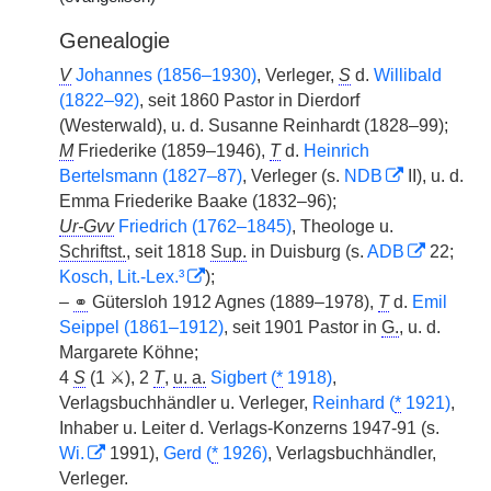
Genealogie
V
Johannes (1856–1930)
, Verleger,
S
d.
Willibald
(1822–92)
, seit 1860 Pastor in Dierdorf
(Westerwald), u. d. Susanne Reinhardt (1828–99);
M
Friederike (1859–1946),
T
d.
Heinrich
Bertelsmann (1827–87)
, Verleger (s.
NDB
II), u. d.
Emma Friederike Baake (1832–96);
Ur-Gvv
Friedrich (1762–1845)
, Theologe u.
Schriftst.
, seit 1818
Sup.
in Duisburg (s.
ADB
22;
Kosch, Lit.-Lex.³
);
–
⚭
Gütersloh 1912 Agnes (1889–1978),
T
d.
Emil
Seippel (1861–1912)
, seit 1901 Pastor in
G.
, u. d.
Margarete Köhne;
4
S
(1 ⚔), 2
T
,
u. a.
Sigbert (
*
1918)
,
Verlagsbuchhändler u. Verleger,
Reinhard (
*
1921)
,
Inhaber u. Leiter d. Verlags-Konzerns 1947-91 (s.
Wi.
1991),
Gerd (
*
1926)
, Verlagsbuchhändler,
Verleger.