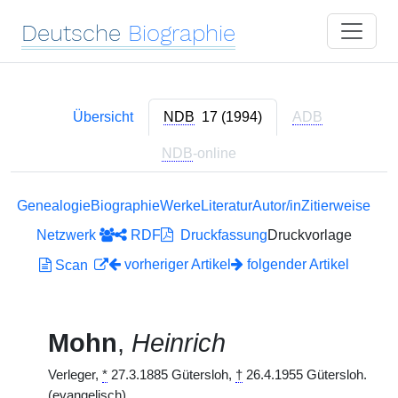
Deutsche
Biographie
Übersicht
NDB
17 (1994)
ADB
NDB
-online
Genealogie
Biographie
Werke
Literatur
Autor/in
Zitierweise
Netzwerk
RDF
Druckfassung
Druckvorlage
vorheriger Artikel
folgender Artikel
Scan
Mohn
,
Heinrich
Verleger,
*
27.3.1885 Gütersloh,
†
26.4.1955 Gütersloh.
(evangelisch)