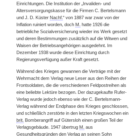
Einrichtungen. Die Institution der „Invaliden- und
Altersversorgungskasse für die Firmen C. Bertelsmann
und J. D. Küster
Nachf.
“ von 1887 war zwar
|
von der
Inflation ruiniert worden, doch
M.
hatte 1926 die
betriebliche Sozialversicherung wieder ins Werk gesetzt
und deren Bestimmungen zusätzlich auf die Witwen und
Waisen der Betriebsangehörigen ausgedehnt. Im
Dezember 1938 wurde diese Einrichtung durch
Regierungsverfügung außer Kraft gesetzt.
Während des Krieges gewannen die Verträge mit der
Wehrmacht dem Verlag neue Leser aus den Reihen der
Frontsoldaten, die die verschiedenen Feldpostreihen als
eine beliebte Lektüre bezogen. Der dazugekaufte Rufer-
Verlag wurde jedoch ebenso wie der C. Bertelsmann-
Verlag während der Endphase des Krieges geschlossen,
und schließlich zerstörte in den letzten Kriegswochen ein
brit.
Bomberangriff auf Gütersloh einen großen Teil der
Verlagsgebäude. 1947 übertrug
M.
aus
Gesundheitsgründen den Verlag an seinen Sohn