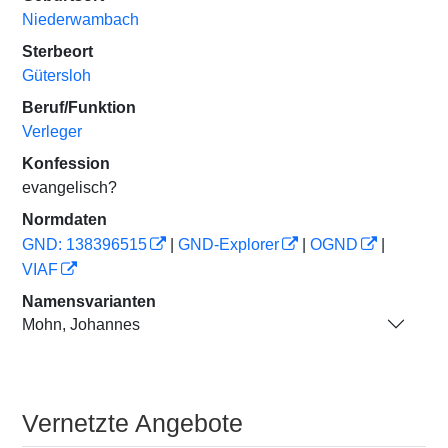
Niederwambach
Sterbeort
Gütersloh
Beruf/Funktion
Verleger
Konfession
evangelisch?
Normdaten
GND: 138396515
|
GND-Explorer
|
OGND
|
VIAF
Namensvarianten
Mohn, Johannes
Vernetzte Angebote