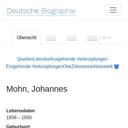
Deutsche
Biographie
Übersicht
NDB
ADB
NDB
-online
Quellen
Literatur
Ausgehende Verknüpfungen
Eingehende Verknüpfungen
Orte
Zitierweise
Netzwerk
Mohn, Johannes
Lebensdaten
1856 – 1930
Geburtsort