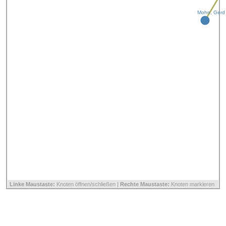
Mohn, Gerd
Linke Maustaste:
Knoten öffnen/schließen |
Rechte Maustaste:
Knoten markieren