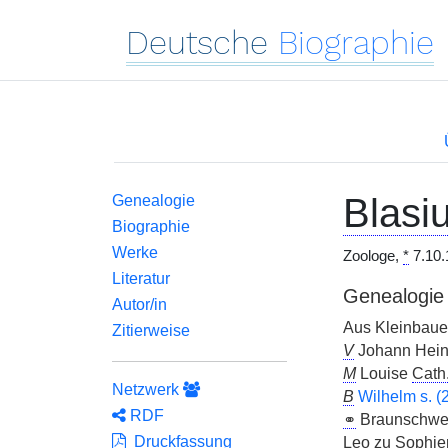
Deutsche
Biographie
Blasi
Genealogie
Biographie
Werke
Zoologe,
*
7.10.
Literatur
Genealogie
Autor/in
Aus Kleinbauer
Zitierweise
V
Johann Hein
M
Louise
Cath
Netzwerk
B
Wilhelm s. (2
RDF
⚭
Braunschwei
Druckfassung
Leo zu Sophien