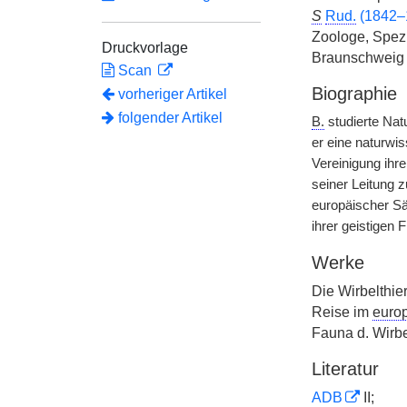
S
Rud.
(1842–
Zoologe, Spezi
Druckvorlage
Braunschweig 
Scan
Biographie
vorheriger Artikel
folgender Artikel
B.
studierte Nat
er eine naturwi
Vereinigung ih
seiner Leitung z
europäischer Sä
ihrer geistigen F
Werke
Die Wirbelthie
Reise im
europ
Fauna d. Wirbel
Literatur
ADB
II;