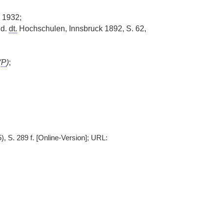
, 1932;
d.
dt.
Hochschulen, Innsbruck 1892, S. 62,
(
P
)
;
, S. 289 f. [Online-Version]; URL: