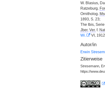
W. Blasius, D
Ratzeburg.
For
Ornitholog.
Msc
1893, S. 23;
The Ibis, Serie
Jber.
Ver.
f.
Nat
Wi.
VI, 191
Autor/in
Erwin Strese
Zitierweise
Stresemann, Erw
https://www.de