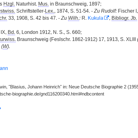
as
Hzgl.
Naturhist.
Mus.
in Braunschweig, 1897;
stwiss.
Schriftsteller-
Lex.
, 1874, S. 51-54. -
Zu Rudolf:
Fischer I
hr.
33, 1908, S. 42 bis 47. -
Zu
Wilh.
:
R.
Kukula
,
Bibliogr. Jb.
 IX,
Bd.
6, London 1912, N. S., S. 660;
urwiss.
Braunschweig (Feslschr. 1862-1912) 17, 1913, S. XLIII
2
(
W
).
mann
in, "Blasius, Johann Heinrich" in: Neue Deutsche Biographie 2 (1955)
utsche-biographie.de/gnd116200340.html#ndbcontent