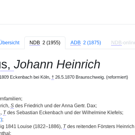
Übersicht
NDB
2 (1955)
ADB
2 (1875)
NDB
-onlin
us,
Johann Heinrich
1809 Eckenbach bei Köln,
†
26.5.1870 Braunschweig. (reformiert)
nfamilien;
rich,
S
des Friedrich und der Anna Gertr. Dax;
.
,
T
des Sebastian Eckenbach und der Wilhelmine Klefels;
)
;
g 1841 Louise (1822–1886),
T
des reitenden Försters Heinrich
thal;