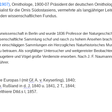
1907)
, Ornithologe, 1900-07 Präsident der deutschen Ornitholo
alist für die Ornis Südostasiens, vermehrte als langjähriger Le
den wissenschaftlichen Fundus.
urwissenschaft in Berlin und wurde 1836 Professor der Naturgeschi
ssenschaftliche Sammlung schuf und rasch zu hohem Ansehen brachte
rer einschlägigen Sammlungen ein Herzogliches Naturhistorisches 
u betrauen. Als sorgfältiger Untersucher und weitgereister Beobachte
ugetiere und Vögel große Verdienste erworben. Nach J. F. Naumanns 
ührer.
re Europas I (mit
Gf.
A.
v.
Keyserling), 1840;
.
Rußland in
d. J.
1840 u. 1841, 2 T., 1844;
thiere Dtld.s I, 1857.