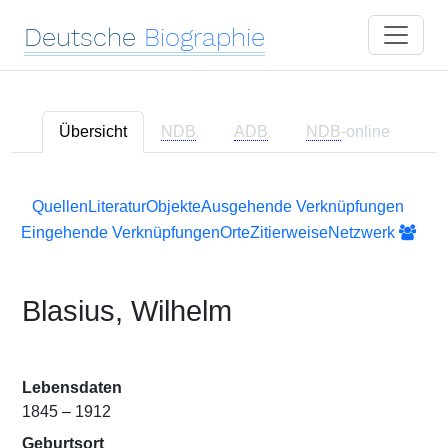
Deutsche
Biographie
Übersicht
NDB
ADB
NDB
-online
Quellen
Literatur
Objekte
Ausgehende Verknüpfungen
Eingehende Verknüpfungen
Orte
Zitierweise
Netzwerk
Blasius, Wilhelm
Lebensdaten
1845 – 1912
Geburtsort