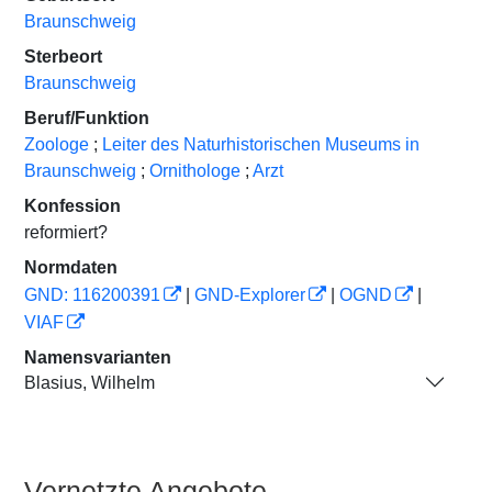
Braunschweig
Sterbeort
Braunschweig
Beruf/Funktion
Zoologe
;
Leiter des Naturhistorischen Museums in
Braunschweig
;
Ornithologe
;
Arzt
Konfession
reformiert?
Normdaten
GND: 116200391
|
GND-Explorer
|
OGND
|
VIAF
Namensvarianten
Blasius, Wilhelm
Vernetzte Angebote