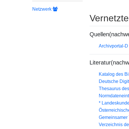
Netzwerk
Vernetzt
Quellen(nachwe
Archivportal-
Literatur(nachw
Katalog des B
Deutsche Digit
Thesaurus des
Normdateneint
* Landeskunde
Österreichisc
Gemeinsamer 
Verzeichnis d