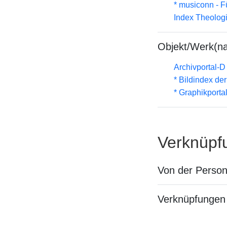
* musiconn - F
Index Theolog
Objekt/Werk(n
Archivportal-
* Bildindex de
* Graphikportal
Verknüpf
Von der Perso
Verknüpfungen 