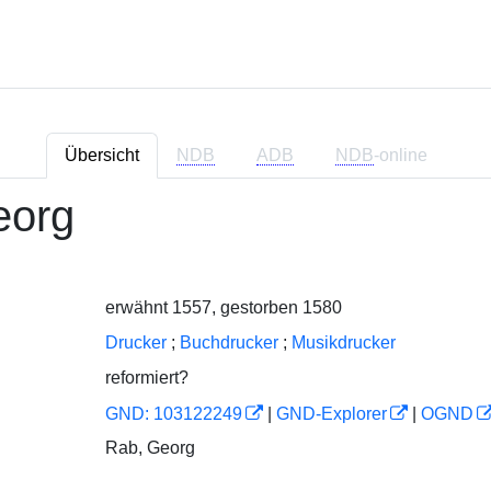
Übersicht
NDB
ADB
NDB
-online
eorg
erwähnt 1557, gestorben 1580
Drucker
;
Buchdrucker
;
Musikdrucker
reformiert?
GND: 103122249
|
GND-Explorer
|
OGND
Rab, Georg