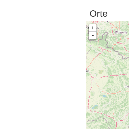
Orte
+
-