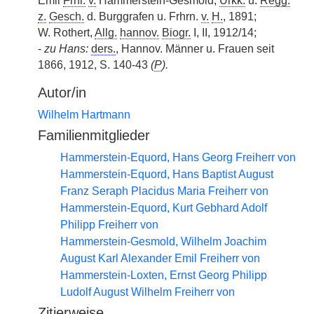
Emil
Frhr.
v.
Hammerstein-Gesmold,
Urkk.
u.
Regg.
z.
Gesch.
d. Burggrafen u. Frhrn.
v.
H.
, 1891;
W. Rothert,
Allg.
hannov.
Biogr.
I, II, 1912/14;
-
zu Hans:
ders.
, Hannov. Männer u. Frauen seit
1866, 1912, S. 140-43
(
P
).
Autor/in
Wilhelm Hartmann
Familienmitglieder
Hammerstein-Equord, Hans Georg Freiherr von
Hammerstein-Equord, Hans Baptist August
Franz Seraph Placidus Maria Freiherr von
Hammerstein-Equord, Kurt Gebhard Adolf
Philipp Freiherr von
Hammerstein-Gesmold, Wilhelm Joachim
August Karl Alexander Emil Freiherr von
Hammerstein-Loxten, Ernst Georg Philipp
Ludolf August Wilhelm Freiherr von
Zitierweise