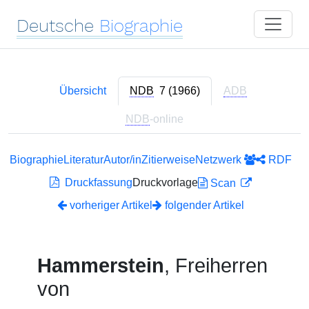
Deutsche
Biographie
Übersicht
NDB
7 (1966)
ADB
NDB
-online
Biographie
Literatur
Autor/in
Zitierweise
Netzwerk
RDF
Druckfassung
Druckvorlage
Scan
vorheriger Artikel
folgender Artikel
Hammerstein
, Freiherren
von