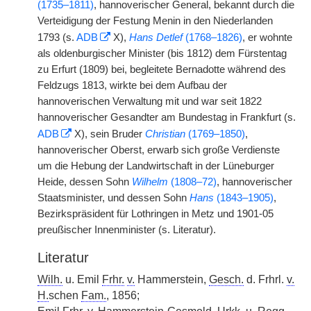
(1735–1811)
, hannoverischer General, bekannt durch die
Verteidigung der Festung Menin in den Niederlanden
1793 (s.
ADB
X),
Hans Detlef
(1768–1826)
, er wohnte
als oldenburgischer Minister (bis 1812) dem Fürstentag
zu Erfurt (1809) bei, begleitete Bernadotte während des
Feldzugs 1813, wirkte bei dem Aufbau der
hannoverischen Verwaltung mit und war seit 1822
hannoverischer Gesandter am Bundestag in Frankfurt (s.
ADB
X), sein Bruder
Christian
(1769–1850)
,
hannoverischer Oberst, erwarb sich große Verdienste
um die Hebung der Landwirtschaft in der Lüneburger
Heide, dessen Sohn
Wilhelm
(1808–72)
, hannoverischer
Staatsminister, und dessen Sohn
Hans
(1843–1905)
,
Bezirkspräsident für Lothringen in Metz und 1901-05
preußischer Innenminister (s. Literatur).
Literatur
Wilh.
u. Emil
Frhr.
v.
Hammerstein,
Gesch.
d. Frhrl.
v.
H.
schen
Fam.
, 1856;