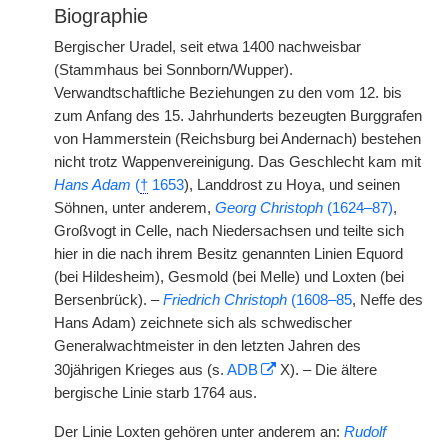
Biographie
Bergischer Uradel, seit etwa 1400 nachweisbar
(Stammhaus bei Sonnborn/Wupper).
Verwandtschaftliche Beziehungen zu den vom 12. bis
zum Anfang des 15. Jahrhunderts bezeugten Burggrafen
von Hammerstein (Reichsburg bei Andernach) bestehen
nicht trotz Wappenvereinigung. Das Geschlecht kam mit
Hans Adam
(
†
1653
), Landdrost zu Hoya, und seinen
Söhnen, unter anderem,
Georg Christoph
(1624–87)
,
Großvogt in Celle, nach Niedersachsen und teilte sich
hier in die nach ihrem Besitz genannten Linien Equord
(bei Hildesheim), Gesmold (bei Melle) und Loxten (bei
Bersenbrück). –
Friedrich Christoph
(1608–85
, Neffe des
Hans Adam) zeichnete sich als schwedischer
Generalwachtmeister in den letzten Jahren des
30jährigen Krieges aus (s.
ADB
X). – Die ältere
bergische Linie starb 1764 aus.
Der Linie Loxten gehören unter anderem an:
Rudolf