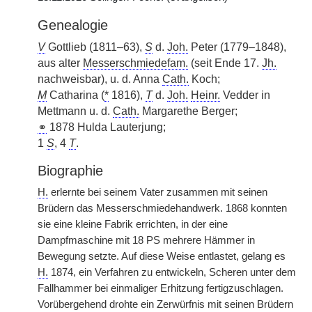
Genealogie
V
Gottlieb (1811–63),
S
d.
Joh.
Peter (1779–1848),
aus alter
Messerschmiedefam.
(seit Ende 17.
Jh.
nachweisbar), u. d. Anna
Cath.
Koch;
M
Catharina (
*
1816),
T
d.
Joh.
Heinr.
Vedder in
Mettmann u. d.
Cath.
Margarethe Berger;
⚭
1878 Hulda Lauterjung;
1
S
, 4
T
.
Biographie
H.
erlernte bei seinem Vater zusammen mit seinen
Brüdern das Messerschmiedehandwerk. 1868 konnten
sie eine kleine Fabrik errichten, in der eine
Dampfmaschine mit 18 PS mehrere Hämmer in
Bewegung setzte. Auf diese Weise entlastet, gelang es
H.
1874, ein Verfahren zu entwickeln, Scheren unter dem
Fallhammer bei einmaliger Erhitzung fertigzuschlagen.
Vorübergehend drohte ein Zerwürfnis mit seinen Brüdern