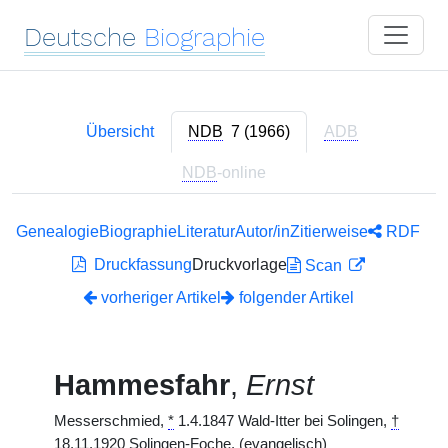
Deutsche
Biographie
Übersicht
NDB
7 (1966)
ADB
NDB
-online
Genealogie
Biographie
Literatur
Autor/in
Zitierweise
RDF
Druckfassung
Druckvorlage
Scan
vorheriger Artikel
folgender Artikel
Hammesfahr
,
Ernst
Messerschmied,
*
1.4.1847 Wald-Itter bei Solingen,
†
18.11.1920 Solingen-Foche. (evangelisch)