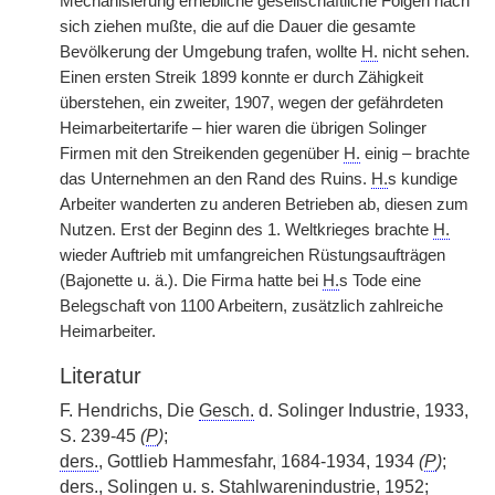
Mechanisierung erhebliche gesellschaftliche Folgen nach
sich ziehen mußte, die auf die Dauer die gesamte
Bevölkerung der Umgebung trafen, wollte
H.
nicht sehen.
Einen ersten Streik 1899 konnte er durch Zähigkeit
überstehen, ein zweiter, 1907, wegen der gefährdeten
Heimarbeitertarife – hier waren die übrigen Solinger
Firmen mit den Streikenden gegenüber
H.
einig – brachte
das Unternehmen an den Rand des Ruins.
H.
s kundige
Arbeiter wanderten zu anderen Betrieben ab, diesen zum
Nutzen. Erst der Beginn des 1. Weltkrieges brachte
H.
wieder Auftrieb mit umfangreichen Rüstungsaufträgen
(Bajonette u. ä.). Die Firma hatte bei
H.
s Tode eine
Belegschaft von 1100 Arbeitern, zusätzlich zahlreiche
Heimarbeiter.
Literatur
F. Hendrichs, Die
Gesch.
d. Solinger Industrie, 1933,
S. 239-45
(
P
)
;
ders.
, Gottlieb Hammesfahr,
|
1684-1934, 1934
(
P
)
;
ders.
, Solingen u. s. Stahlwarenindustrie, 1952;