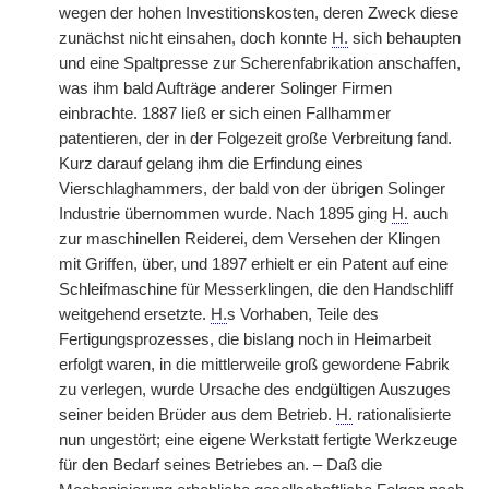
wegen der hohen Investitionskosten, deren Zweck diese
zunächst nicht einsahen, doch konnte
H.
sich behaupten
und eine Spaltpresse zur Scherenfabrikation anschaffen,
was ihm bald Aufträge anderer Solinger Firmen
einbrachte. 1887 ließ er sich einen Fallhammer
patentieren, der in der Folgezeit große Verbreitung fand.
Kurz darauf gelang ihm die Erfindung eines
Vierschlaghammers, der bald von der übrigen Solinger
Industrie übernommen wurde. Nach 1895 ging
H.
auch
zur maschinellen Reiderei, dem Versehen der Klingen
mit Griffen, über, und 1897 erhielt er ein Patent auf eine
Schleifmaschine für Messerklingen, die den Handschliff
weitgehend ersetzte.
H.
s Vorhaben, Teile des
Fertigungsprozesses, die bislang noch in Heimarbeit
erfolgt waren, in die mittlerweile groß gewordene Fabrik
zu verlegen, wurde Ursache des endgültigen Auszuges
seiner beiden Brüder aus dem Betrieb.
H.
rationalisierte
nun ungestört; eine eigene Werkstatt fertigte Werkzeuge
für den Bedarf seines Betriebes an. – Daß die