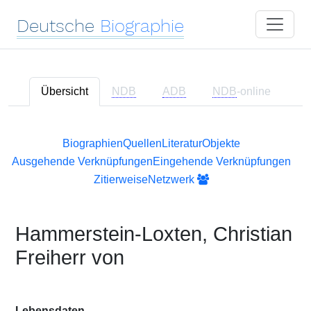
Deutsche
Biographie
Übersicht
NDB
ADB
NDB
-online
Biographien
Quellen
Literatur
Objekte
Ausgehende Verknüpfungen
Eingehende Verknüpfungen
Zitierweise
Netzwerk
Hammerstein-Loxten, Christian
Freiherr von
Lebensdaten