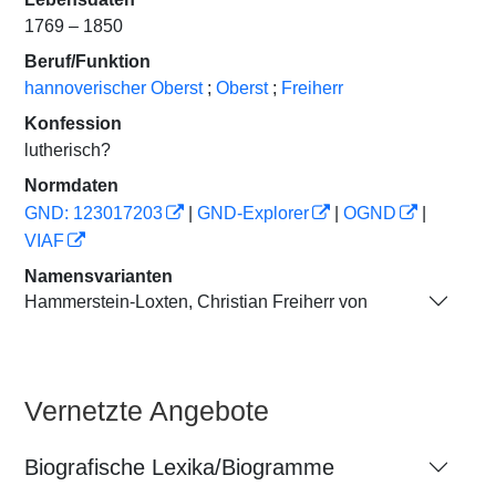
1769 – 1850
Beruf/Funktion
hannoverischer Oberst
;
Oberst
;
Freiherr
Konfession
lutherisch?
Normdaten
GND: 123017203
|
GND-Explorer
|
OGND
|
VIAF
Namensvarianten
Hammerstein-Loxten, Christian Freiherr von
Vernetzte Angebote
Biografische Lexika/Biogramme